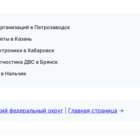
организаций в Петрозаводск
меты в Казань
ектроника в Хабаровск
агностика ДВС в Брянск
 в Нальчик
кий федеральный округ
|
Главная страница
→