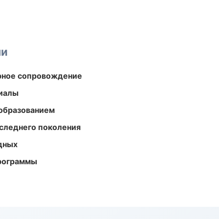
ми
урное сопровождение
риалы
образованием
следнего поколения
одных
программы