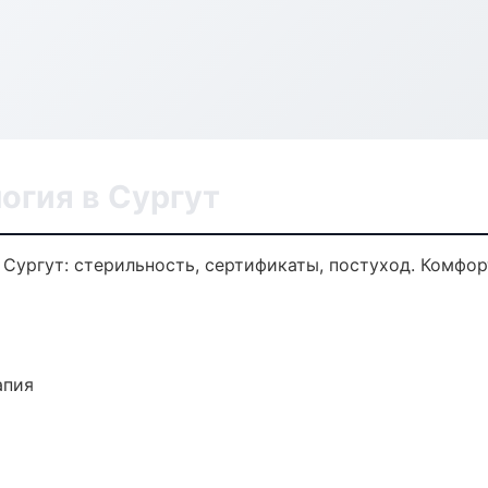
огия в Сургут
 Сургут: стерильность, сертификаты, постуход. Комфо
апия