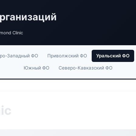
рганизаций
mond Clinic
ро-Западный ФО
Приволжский ФО
Уральский ФО
Южный ФО
Северо-Кавказский ФО
ic