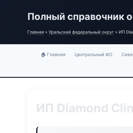
Полный справочник о
Главная
»
Уральский федеральный округ
» ИП Dia
🏠 Главная
Центральный ФО
Севе
ИП Diamond Clin