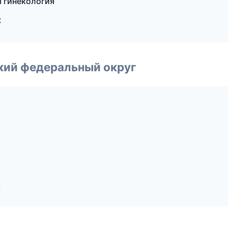
я гинекология
ж
ский федеральный округ
к