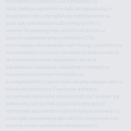
bulizhenko.ru
rumantick.net.ru
mtszerno.ru
daily-fishing.ru
glushiteli-v-spb.ru
megasat.org.ru
localization.net.ru
flyingfish.pp.ru
ds5teremok.ru
aclib.spb.ru
komissionka30.ru
mag-profit.ru
icentre-74.ru
leasing-nsk.ru
hd39.ru
rcd.com.ru
bioprot.ru
deltaextreme.ru
mirkotlov07.ru
mycrossway.ru
temamedia.ru
art-fusing.ru
cbslefort.ru
sunroadwatch.ru
citroen-yaroslavl.ru
ratnews.msk.ru
sk-if.ru
joomlamoduli.ru
academic-work.ru
bananaboys.ru
sanekua.ru
lianafrukt.ru
beta43.ru
tucsonwoori.com
alex-translation.ru
avantgardeclinics.ru
noel.msk.ru
buylq.ru
aquas-spb.ru
vilnerivne.com
bobry-2.ru
vtoroe-solnce.ru
nickysheen.ru
clockmir.ru
huntercraft.ru
стройокт.рф
webpixels.ru
pczz.msk.su
petrodvorets.spb.ru
nsintermed.spb.ru
avtovirazh-24.ru
jazzq.ru
czecot.ru
cruizi.spb.ru
spasskaya.spb.ru
kniris.ru
vkpeople.com
maminy-mysli.ru
arionorel.ru
khuseniosif.ru