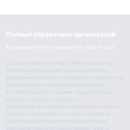
Полный справочник организаций
Актуальный каталог компаний по всей России
133chel.ru
13autor-kolonka.ru
2864420.ru
2rich.ru
3-d-file.ru
3d-file.ru
a-cdc.ru
aalse.ru
a380club.ru
airgungames.ru
accounts-112.ru
adler-jun.ru
adonyev.ru
alfeihavsalnassr.ru
altaipant.ru
argentinamia.ru
aria-family.ru
arkrym.ru
ashanet.ru
belgorod-day.ru
bankaribi.ru
bandamn.ru
bigfatcc.ru
blagodarenie-spb.ru
borodino-media.ru
card-voice.ru
cardvoice.ru
zed-online.ru
zvonitut.ru
zebra-tlt.ru
zarafshan.ru
york-life.ru
vintovoykompressor.ru
vladivostok-map.ru
vlknrussia.ru
wasabi-shop.ru