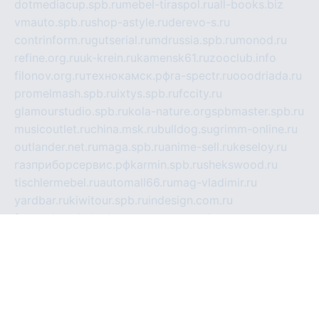
dotmediacup.spb.ru
mebel-tiraspol.ru
all-books.biz
vmauto.spb.ru
shop-astyle.ru
derevo-s.ru
contrinform.ru
gutserial.ru
mdrussia.spb.ru
monod.ru
refine.org.ru
uk-krein.ru
kamensk61.ru
zooclub.info
filonov.org.ru
технокамск.рф
ra-spectr.ru
ooodriada.ru
promelmash.spb.ru
ixtys.spb.ru
fccity.ru
glamourstudio.spb.ru
kola-nature.org
spbmaster.spb.ru
musicoutlet.ru
china.msk.ru
bulldog.su
grimm-online.ru
outlander.net.ru
maga.spb.ru
anime-sell.ru
keseloy.ru
газприборсервис.рф
karmin.spb.ru
shekswood.ru
tischlermebel.ru
automall66.ru
mag-vladimir.ru
yardbar.ru
kiwitour.spb.ru
indesign.com.ru
freestylemebel.ru
bany-samara.ru
rsei.ru
naidisvoyput.ru
mgsn-invest.ru
ipkamerasannce.ru
alicante-house.ru
ibelka74.ru
cozyhouse.info
vlkargalev-studio.ru
700mb.ru
figura-ufa.ru
alina-live.ru
belarusiannews.ru
womenknow.ru
dos-vniimk.ru
sega.net.ru
dv.net.ru
phenomenonsofhistory.com