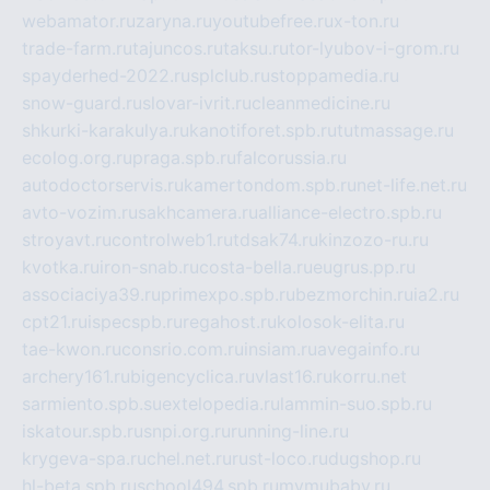
webamator.ru
zaryna.ru
youtubefree.ru
x-ton.ru
trade-farm.ru
tajuncos.ru
taksu.ru
tor-lyubov-i-grom.ru
spayderhed-2022.ru
splclub.ru
stoppamedia.ru
snow-guard.ru
slovar-ivrit.ru
cleanmedicine.ru
shkurki-karakulya.ru
kanotiforet.spb.ru
tutmassage.ru
ecolog.org.ru
praga.spb.ru
falcorussia.ru
autodoctorservis.ru
kamertondom.spb.ru
net-life.net.ru
avto-vozim.ru
sakhcamera.ru
alliance-electro.spb.ru
stroyavt.ru
controlweb1.ru
tdsak74.ru
kinzozo-ru.ru
kvotka.ru
iron-snab.ru
costa-bella.ru
eugrus.pp.ru
associaciya39.ru
primexpo.spb.ru
bezmorchin.ru
ia2.ru
cpt21.ru
ispecspb.ru
regahost.ru
kolosok-elita.ru
tae-kwon.ru
consrio.com.ru
insiam.ru
avegainfo.ru
archery161.ru
bigencyclica.ru
vlast16.ru
korru.net
sarmiento.spb.su
extelopedia.ru
lammin-suo.spb.ru
iskatour.spb.ru
snpi.org.ru
running-line.ru
krygeva-spa.ru
chel.net.ru
rust-loco.ru
dugshop.ru
hl-beta.spb.ru
school494.spb.ru
mymubaby.ru