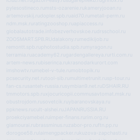
iclub.net.ru
gazon-easy.ru
sugarepilekb.ru
grinox.ru
pylesostineco.ru
msts-ozarenie.ru
kameryjooan.ru
artemovskij.ru
dopler.spb.ru
aid70.ru
metall-perm.ru
ndm.msk.ru
ratingzooshop.ru
apiaccess.ru
globalautotrade.info
bezverhovskoe.ru
drsschool.ru
ZOOSMART.SPB.RU
dalakony.ru
medikijob.ru
remontt.spb.ru
photostudia.spb.ru
myragon.ru
terramia.ru
academy62.ru
gardengallereya.ru
rti.com.ru
artem-news.ru
biserinca.ru
krasnodarkurort.com
imshowtv.ru
mebel-v-tule.ru
mobtopik.ru
pcsecurity.net.ru
tool-sib.ru
multimetrunit.ru
sp-tour.ru
fan-cs.ru
santeh-russia.ru
symbian9.net.ru
DSHAIR.RU
tmmotors.spb.ru
xjocuricopii.com
musavtomat.msk.ru
obustrojdom.ru
sovetcik.ru
ybaranovskaya.ru
ppknews.ru
cult-alshei.ru
JAPANRUSSIA.RU
proekciyamebel.ru
imper-finans.ru
rim.org.ru
glamourai.ru
brassminus.ru
zabor-pro.ru
ftn.pp.ru
dorogoe58.ru
laimengpacker.ru
kuzova-zapchasti.ru