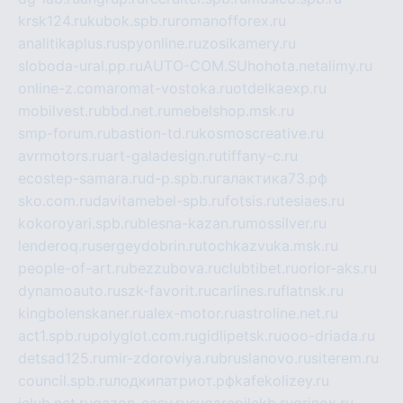
krsk124.ru
kubok.spb.ru
romanofforex.ru
analitikaplus.ru
spyonline.ru
zosikamery.ru
sloboda-ural.pp.ru
AUTO-COM.SU
hohota.net
alimy.ru
online-z.com
aromat-vostoka.ru
otdelkaexp.ru
mobilvest.ru
bbd.net.ru
mebelshop.msk.ru
smp-forum.ru
bastion-td.ru
kosmoscreative.ru
avrmotors.ru
art-galadesign.ru
tiffany-c.ru
ecostep-samara.ru
d-p.spb.ru
галактика73.рф
sko.com.ru
davitamebel-spb.ru
fotsis.ru
tesiaes.ru
kokoroyari.spb.ru
blesna-kazan.ru
mossilver.ru
lenderoq.ru
sergeydobrin.ru
tochkazvuka.msk.ru
people-of-art.ru
bezzubova.ru
clubtibet.ru
orior-aks.ru
dynamoauto.ru
szk-favorit.ru
carlines.ru
flatnsk.ru
kingbolenskaner.ru
alex-motor.ru
astroline.net.ru
act1.spb.ru
polyglot.com.ru
gidlipetsk.ru
ooo-driada.ru
detsad125.ru
mir-zdoroviya.ru
bruslanovo.ru
siterem.ru
council.spb.ru
лодкипатриот.рф
kafekolizey.ru