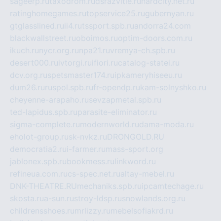
sageerp.ru
taxodrom.ru
dsrazvitie.ru
hardcity.net.ru
ratinghomegames.ru
topservice25.ru
gubernyan.ru
gtglasslined.ru
ii4.ru
tssport.spb.ru
andorra24.com
blackwallstreet.ru
oboimos.ru
optim-doors.com.ru
ikuch.ru
nycr.org.ru
npa21.ru
vremya-ch.spb.ru
desert000.ru
ivtorgi.ru
ifiori.ru
catalog-statei.ru
dcv.org.ru
spetsmaster174.ru
ipkameryhiseeu.ru
dum26.ru
ruspol.spb.ru
fr-opendp.ru
kam-solnyshko.ru
cheyenne-arapaho.ru
sevzapmetal.spb.ru
ted-lapidus.spb.ru
parasite-eliminator.ru
sigma-complete.ru
modernworld.ru
dama-moda.ru
eholot-group.ru
sk-nvkz.ru
DRONGOLD.RU
democratia2.ru
i-farmer.ru
mass-sport.org
jablonex.spb.ru
bookmess.ru
linkword.ru
refineua.com.ru
cs-spec.net.ru
altay-mebel.ru
DNK-THEATRE.RU
mechaniks.spb.ru
ipcamtechage.ru
skosta.ru
a-sun.ru
stroy-ldsp.ru
snowlands.org.ru
childrensshoes.ru
mrlizzy.ru
mebelsofiakrd.ru