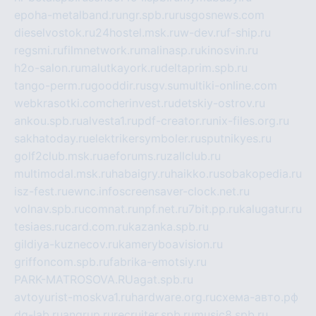
epoha-metalband.ru
ngr.spb.ru
rusgosnews.com
dieselvostok.ru
24hostel.msk.ru
w-dev.ru
f-ship.ru
regsmi.ru
filmnetwork.ru
malinasp.ru
kinosvin.ru
h2o-salon.ru
malutkayork.ru
deltaprim.spb.ru
tango-perm.ru
gooddir.ru
sgv.su
multiki-online.com
webkrasotki.com
cherinvest.ru
detskiy-ostrov.ru
ankou.spb.ru
alvesta1.ru
pdf-creator.ru
nix-files.org.ru
sakhatoday.ru
elektrikersymboler.ru
sputnikyes.ru
golf2club.msk.ru
aeforums.ru
zallclub.ru
multimodal.msk.ru
habaigry.ru
haikko.ru
sobakopedia.ru
isz-fest.ru
ewnc.info
screensaver-clock.net.ru
volnav.spb.ru
comnat.ru
npf.net.ru
7bit.pp.ru
kalugatur.ru
tesiaes.ru
card.com.ru
kazanka.spb.ru
gildiya-kuznecov.ru
kameryboavision.ru
griffoncom.spb.ru
fabrika-emotsiy.ru
PARK-MATROSOVA.RU
agat.spb.ru
avtoyurist-moskva1.ru
hardware.org.ru
схема-авто.рф
dg-lab.ru
angrup.ru
recruiter.spb.ru
music8.spb.ru