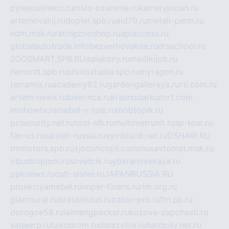
pylesostineco.ru
msts-ozarenie.ru
kameryjooan.ru
artemovskij.ru
dopler.spb.ru
aid70.ru
metall-perm.ru
ndm.msk.ru
ratingzooshop.ru
apiaccess.ru
globalautotrade.info
bezverhovskoe.ru
drsschool.ru
ZOOSMART.SPB.RU
dalakony.ru
medikijob.ru
remontt.spb.ru
photostudia.spb.ru
myragon.ru
terramia.ru
academy62.ru
gardengallereya.ru
rti.com.ru
artem-news.ru
biserinca.ru
krasnodarkurort.com
imshowtv.ru
mebel-v-tule.ru
mobtopik.ru
pcsecurity.net.ru
tool-sib.ru
multimetrunit.ru
sp-tour.ru
fan-cs.ru
santeh-russia.ru
symbian9.net.ru
DSHAIR.RU
tmmotors.spb.ru
xjocuricopii.com
musavtomat.msk.ru
obustrojdom.ru
sovetcik.ru
ybaranovskaya.ru
ppknews.ru
cult-alshei.ru
JAPANRUSSIA.RU
proekciyamebel.ru
imper-finans.ru
rim.org.ru
glamourai.ru
brassminus.ru
zabor-pro.ru
ftn.pp.ru
dorogoe58.ru
laimengpacker.ru
kuzova-zapchasti.ru
sageerp.ru
taxodrom.ru
dsrazvitie.ru
hardcity.net.ru