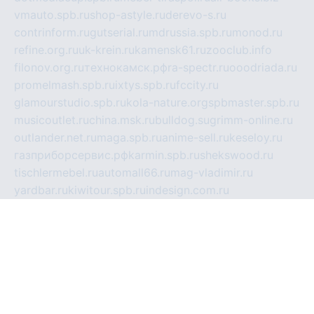
vmauto.spb.ru
shop-astyle.ru
derevo-s.ru
contrinform.ru
gutserial.ru
mdrussia.spb.ru
monod.ru
refine.org.ru
uk-krein.ru
kamensk61.ru
zooclub.info
filonov.org.ru
технокамск.рф
ra-spectr.ru
ooodriada.ru
promelmash.spb.ru
ixtys.spb.ru
fccity.ru
glamourstudio.spb.ru
kola-nature.org
spbmaster.spb.ru
musicoutlet.ru
china.msk.ru
bulldog.su
grimm-online.ru
outlander.net.ru
maga.spb.ru
anime-sell.ru
keseloy.ru
газприборсервис.рф
karmin.spb.ru
shekswood.ru
tischlermebel.ru
automall66.ru
mag-vladimir.ru
yardbar.ru
kiwitour.spb.ru
indesign.com.ru
freestylemebel.ru
bany-samara.ru
rsei.ru
naidisvoyput.ru
mgsn-invest.ru
ipkamerasannce.ru
alicante-house.ru
ibelka74.ru
cozyhouse.info
vlkargalev-studio.ru
700mb.ru
figura-ufa.ru
alina-live.ru
belarusiannews.ru
womenknow.ru
dos-vniimk.ru
sega.net.ru
dv.net.ru
phenomenonsofhistory.com
telesputnik.net.ru
wall.pp.ru
pylesosroidmi.ru