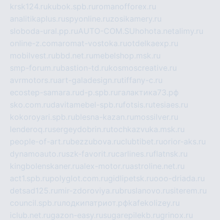
krsk124.ru
kubok.spb.ru
romanofforex.ru
analitikaplus.ru
spyonline.ru
zosikamery.ru
sloboda-ural.pp.ru
AUTO-COM.SU
hohota.net
alimy.ru
online-z.com
aromat-vostoka.ru
otdelkaexp.ru
mobilvest.ru
bbd.net.ru
mebelshop.msk.ru
smp-forum.ru
bastion-td.ru
kosmoscreative.ru
avrmotors.ru
art-galadesign.ru
tiffany-c.ru
ecostep-samara.ru
d-p.spb.ru
галактика73.рф
sko.com.ru
davitamebel-spb.ru
fotsis.ru
tesiaes.ru
kokoroyari.spb.ru
blesna-kazan.ru
mossilver.ru
lenderoq.ru
sergeydobrin.ru
tochkazvuka.msk.ru
people-of-art.ru
bezzubova.ru
clubtibet.ru
orior-aks.ru
dynamoauto.ru
szk-favorit.ru
carlines.ru
flatnsk.ru
kingbolenskaner.ru
alex-motor.ru
astroline.net.ru
act1.spb.ru
polyglot.com.ru
gidlipetsk.ru
ooo-driada.ru
detsad125.ru
mir-zdoroviya.ru
bruslanovo.ru
siterem.ru
council.spb.ru
лодкипатриот.рф
kafekolizey.ru
iclub.net.ru
gazon-easy.ru
sugarepilekb.ru
grinox.ru