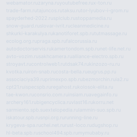
webamator.ru
zaryna.ru
youtubefree.ru
x-ton.ru
trade-farm.ru
tajuncos.ru
taksu.ru
tor-lyubov-i-grom.ru
spayderhed-2022.ru
splclub.ru
stoppamedia.ru
snow-guard.ru
slovar-ivrit.ru
cleanmedicine.ru
shkurki-karakulya.ru
kanotiforet.spb.ru
tutmassage.ru
ecolog.org.ru
praga.spb.ru
falcorussia.ru
autodoctorservis.ru
kamertondom.spb.ru
net-life.net.ru
avto-vozim.ru
sakhcamera.ru
alliance-electro.spb.ru
stroyavt.ru
controlweb1.ru
tdsak74.ru
kinzozo-ru.ru
kvotka.ru
iron-snab.ru
costa-bella.ru
eugrus.pp.ru
associaciya39.ru
primexpo.spb.ru
bezmorchin.ru
ia2.ru
cpt21.ru
ispecspb.ru
regahost.ru
kolosok-elita.ru
tae-kwon.ru
consrio.com.ru
insiam.ru
avegainfo.ru
archery161.ru
bigencyclica.ru
vlast16.ru
korru.net
sarmiento.spb.su
extelopedia.ru
lammin-suo.spb.ru
iskatour.spb.ru
snpi.org.ru
running-line.ru
krygeva-spa.ru
chel.net.ru
rust-loco.ru
dugshop.ru
hl-beta.spb.ru
school494.spb.ru
mymubaby.ru