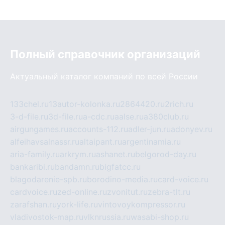
Полный справочник организаций
Актуальный каталог компаний по всей России
133chel.ru
13autor-kolonka.ru
2864420.ru
2rich.ru
3-d-file.ru
3d-file.ru
a-cdc.ru
aalse.ru
a380club.ru
airgungames.ru
accounts-112.ru
adler-jun.ru
adonyev.ru
alfeihavsalnassr.ru
altaipant.ru
argentinamia.ru
aria-family.ru
arkrym.ru
ashanet.ru
belgorod-day.ru
bankaribi.ru
bandamn.ru
bigfatcc.ru
blagodarenie-spb.ru
borodino-media.ru
card-voice.ru
cardvoice.ru
zed-online.ru
zvonitut.ru
zebra-tlt.ru
zarafshan.ru
york-life.ru
vintovoykompressor.ru
vladivostok-map.ru
vlknrussia.ru
wasabi-shop.ru