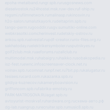
epoha-metalband.ru
ngr.spb.ru
rusgosnews.com
dieselvostok.ru
24hostel.msk.ru
w-dev.ru
f-ship.ru
regsmi.ru
filmnetwork.ru
malinasp.ru
kinosvin.ru
h2o-salon.ru
malutkayork.ru
deltaprim.spb.ru
tango-perm.ru
gooddir.ru
sgv.su
multiki-online.com
webkrasotki.com
cherinvest.ru
detskiy-ostrov.ru
ankou.spb.ru
alvesta1.ru
pdf-creator.ru
nix-files.org.ru
sakhatoday.ru
elektrikersymboler.ru
sputnikyes.ru
golf2club.msk.ru
aeforums.ru
zallclub.ru
multimodal.msk.ru
habaigry.ru
haikko.ru
sobakopedia.ru
isz-fest.ru
ewnc.info
screensaver-clock.net.ru
volnav.spb.ru
comnat.ru
npf.net.ru
7bit.pp.ru
kalugatur.ru
tesiaes.ru
card.com.ru
kazanka.spb.ru
gildiya-kuznecov.ru
kameryboavision.ru
griffoncom.spb.ru
fabrika-emotsiy.ru
PARK-MATROSOVA.RU
agat.spb.ru
avtoyurist-moskva1.ru
hardware.org.ru
схема-авто.рф
dg-lab.ru
angrup.ru
recruiter.spb.ru
music8.spb.ru