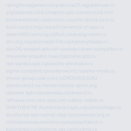
ratinghomegames.ru
topservice25.ru
gubernyan.ru
gtglasslined.ru
ii4.ru
tssport.spb.ru
andorra24.com
blackwallstreet.ru
oboimos.ru
optim-doors.com.ru
ikuch.ru
nycr.org.ru
npa21.ru
vremya-ch.spb.ru
desert000.ru
ivtorgi.ru
ifiori.ru
catalog-statei.ru
dcv.org.ru
spetsmaster174.ru
ipkameryhiseeu.ru
dum26.ru
ruspol.spb.ru
fr-opendp.ru
kam-solnyshko.ru
cheyenne-arapaho.ru
sevzapmetal.spb.ru
ted-lapidus.spb.ru
parasite-eliminator.ru
sigma-complete.ru
modernworld.ru
dama-moda.ru
eholot-group.ru
sk-nvkz.ru
DRONGOLD.RU
democratia2.ru
i-farmer.ru
mass-sport.org
jablonex.spb.ru
bookmess.ru
linkword.ru
refineua.com.ru
cs-spec.net.ru
altay-mebel.ru
DNK-THEATRE.RU
mechaniks.spb.ru
ipcamtechage.ru
skosta.ru
a-sun.ru
stroy-ldsp.ru
snowlands.org.ru
childrensshoes.ru
mrlizzy.ru
mebelsofiakrd.ru
bulizhenko.ru
rumantick.net.ru
mtszerno.ru