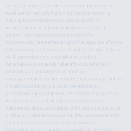
daily-fishing.ru
glushiteli-v-spb.ru
megasat.org.ru
localization.net.ru
flyingfish.pp.ru
ds5teremok.ru
aclib.spb.ru
komissionka30.ru
mag-profit.ru
icentre-74.ru
leasing-nsk.ru
hd39.ru
rcd.com.ru
bioprot.ru
deltaextreme.ru
mirkotlov07.ru
mycrossway.ru
temamedia.ru
art-fusing.ru
cbslefort.ru
sunroadwatch.ru
citroen-yaroslavl.ru
ratnews.msk.ru
sk-if.ru
joomlamoduli.ru
academic-work.ru
bananaboys.ru
sanekua.ru
lianafrukt.ru
beta43.ru
tucsonwoori.com
alex-translation.ru
avantgardeclinics.ru
noel.msk.ru
buylq.ru
aquas-spb.ru
vilnerivne.com
bobry-2.ru
vtoroe-solnce.ru
nickysheen.ru
clockmir.ru
huntercraft.ru
стройокт.рф
webpixels.ru
pczz.msk.su
petrodvorets.spb.ru
nsintermed.spb.ru
avtovirazh-24.ru
jazzq.ru
czecot.ru
cruizi.spb.ru
spasskaya.spb.ru
kniris.ru
vkpeople.com
maminy-mysli.ru
arionorel.ru
khuseniosif.ru
dotmediacup.spb.ru
mebel-tiraspol.ru
all-books.biz