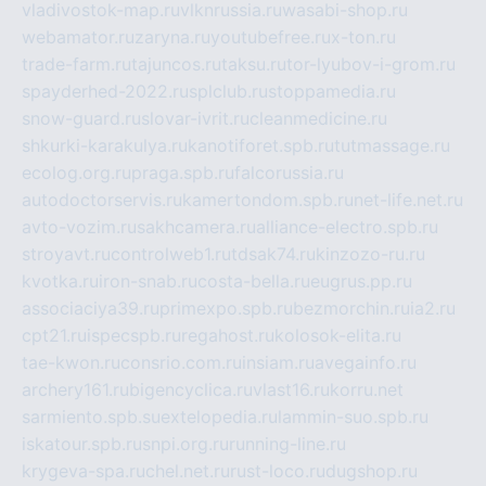
vladivostok-map.ru
vlknrussia.ru
wasabi-shop.ru
webamator.ru
zaryna.ru
youtubefree.ru
x-ton.ru
trade-farm.ru
tajuncos.ru
taksu.ru
tor-lyubov-i-grom.ru
spayderhed-2022.ru
splclub.ru
stoppamedia.ru
snow-guard.ru
slovar-ivrit.ru
cleanmedicine.ru
shkurki-karakulya.ru
kanotiforet.spb.ru
tutmassage.ru
ecolog.org.ru
praga.spb.ru
falcorussia.ru
autodoctorservis.ru
kamertondom.spb.ru
net-life.net.ru
avto-vozim.ru
sakhcamera.ru
alliance-electro.spb.ru
stroyavt.ru
controlweb1.ru
tdsak74.ru
kinzozo-ru.ru
kvotka.ru
iron-snab.ru
costa-bella.ru
eugrus.pp.ru
associaciya39.ru
primexpo.spb.ru
bezmorchin.ru
ia2.ru
cpt21.ru
ispecspb.ru
regahost.ru
kolosok-elita.ru
tae-kwon.ru
consrio.com.ru
insiam.ru
avegainfo.ru
archery161.ru
bigencyclica.ru
vlast16.ru
korru.net
sarmiento.spb.su
extelopedia.ru
lammin-suo.spb.ru
iskatour.spb.ru
snpi.org.ru
running-line.ru
krygeva-spa.ru
chel.net.ru
rust-loco.ru
dugshop.ru