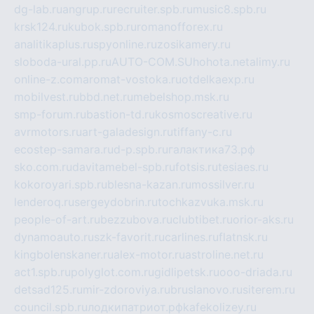
dg-lab.ru
angrup.ru
recruiter.spb.ru
music8.spb.ru
krsk124.ru
kubok.spb.ru
romanofforex.ru
analitikaplus.ru
spyonline.ru
zosikamery.ru
sloboda-ural.pp.ru
AUTO-COM.SU
hohota.net
alimy.ru
online-z.com
aromat-vostoka.ru
otdelkaexp.ru
mobilvest.ru
bbd.net.ru
mebelshop.msk.ru
smp-forum.ru
bastion-td.ru
kosmoscreative.ru
avrmotors.ru
art-galadesign.ru
tiffany-c.ru
ecostep-samara.ru
d-p.spb.ru
галактика73.рф
sko.com.ru
davitamebel-spb.ru
fotsis.ru
tesiaes.ru
kokoroyari.spb.ru
blesna-kazan.ru
mossilver.ru
lenderoq.ru
sergeydobrin.ru
tochkazvuka.msk.ru
people-of-art.ru
bezzubova.ru
clubtibet.ru
orior-aks.ru
dynamoauto.ru
szk-favorit.ru
carlines.ru
flatnsk.ru
kingbolenskaner.ru
alex-motor.ru
astroline.net.ru
act1.spb.ru
polyglot.com.ru
gidlipetsk.ru
ooo-driada.ru
detsad125.ru
mir-zdoroviya.ru
bruslanovo.ru
siterem.ru
council.spb.ru
лодкипатриот.рф
kafekolizey.ru