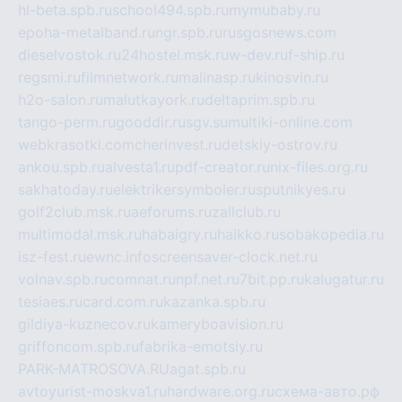
hl-beta.spb.ru
school494.spb.ru
mymubaby.ru
epoha-metalband.ru
ngr.spb.ru
rusgosnews.com
dieselvostok.ru
24hostel.msk.ru
w-dev.ru
f-ship.ru
regsmi.ru
filmnetwork.ru
malinasp.ru
kinosvin.ru
h2o-salon.ru
malutkayork.ru
deltaprim.spb.ru
tango-perm.ru
gooddir.ru
sgv.su
multiki-online.com
webkrasotki.com
cherinvest.ru
detskiy-ostrov.ru
ankou.spb.ru
alvesta1.ru
pdf-creator.ru
nix-files.org.ru
sakhatoday.ru
elektrikersymboler.ru
sputnikyes.ru
golf2club.msk.ru
aeforums.ru
zallclub.ru
multimodal.msk.ru
habaigry.ru
haikko.ru
sobakopedia.ru
isz-fest.ru
ewnc.info
screensaver-clock.net.ru
volnav.spb.ru
comnat.ru
npf.net.ru
7bit.pp.ru
kalugatur.ru
tesiaes.ru
card.com.ru
kazanka.spb.ru
gildiya-kuznecov.ru
kameryboavision.ru
griffoncom.spb.ru
fabrika-emotsiy.ru
PARK-MATROSOVA.RU
agat.spb.ru
avtoyurist-moskva1.ru
hardware.org.ru
схема-авто.рф