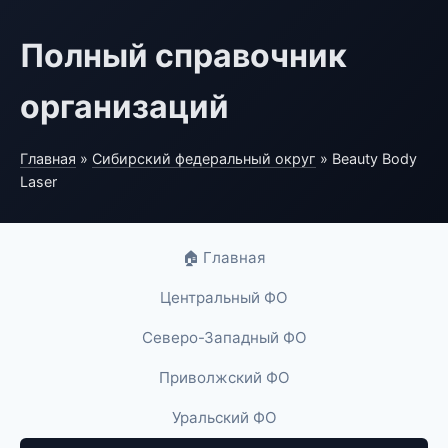
Полный справочник
организаций
Главная
»
Сибирский федеральный округ
» Beauty Body
Laser
🏠 Главная
Центральный ФО
Северо-Западный ФО
Приволжский ФО
Уральский ФО