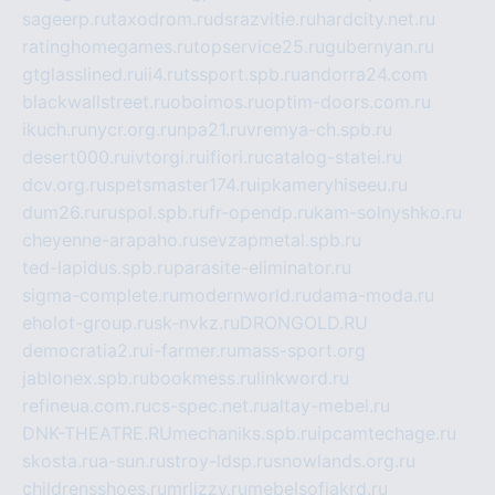
sageerp.ru
taxodrom.ru
dsrazvitie.ru
hardcity.net.ru
ratinghomegames.ru
topservice25.ru
gubernyan.ru
gtglasslined.ru
ii4.ru
tssport.spb.ru
andorra24.com
blackwallstreet.ru
oboimos.ru
optim-doors.com.ru
ikuch.ru
nycr.org.ru
npa21.ru
vremya-ch.spb.ru
desert000.ru
ivtorgi.ru
ifiori.ru
catalog-statei.ru
dcv.org.ru
spetsmaster174.ru
ipkameryhiseeu.ru
dum26.ru
ruspol.spb.ru
fr-opendp.ru
kam-solnyshko.ru
cheyenne-arapaho.ru
sevzapmetal.spb.ru
ted-lapidus.spb.ru
parasite-eliminator.ru
sigma-complete.ru
modernworld.ru
dama-moda.ru
eholot-group.ru
sk-nvkz.ru
DRONGOLD.RU
democratia2.ru
i-farmer.ru
mass-sport.org
jablonex.spb.ru
bookmess.ru
linkword.ru
refineua.com.ru
cs-spec.net.ru
altay-mebel.ru
DNK-THEATRE.RU
mechaniks.spb.ru
ipcamtechage.ru
skosta.ru
a-sun.ru
stroy-ldsp.ru
snowlands.org.ru
childrensshoes.ru
mrlizzy.ru
mebelsofiakrd.ru