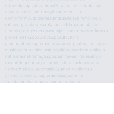
dotmediacup.spb.ru
mebel-tiraspol.ru
all-books.biz
vmauto.spb.ru
shop-astyle.ru
derevo-s.ru
contrinform.ru
gutserial.ru
mdrussia.spb.ru
monod.ru
refine.org.ru
uk-krein.ru
kamensk61.ru
zooclub.info
filonov.org.ru
технокамск.рф
ra-spectr.ru
ooodriada.ru
promelmash.spb.ru
ixtys.spb.ru
fccity.ru
glamourstudio.spb.ru
kola-nature.org
spbmaster.spb.ru
musicoutlet.ru
china.msk.ru
bulldog.su
grimm-online.ru
outlander.net.ru
maga.spb.ru
anime-sell.ru
keseloy.ru
газприборсервис.рф
karmin.spb.ru
shekswood.ru
tischlermebel.ru
automall66.ru
mag-vladimir.ru
yardbar.ru
kiwitour.spb.ru
indesign.com.ru
freestylemebel.ru
bany-samara.ru
rsei.ru
naidisvoyput.ru
mgsn-invest.ru
ipkamerasannce.ru
alicante-house.ru
ibelka74.ru
cozyhouse.info
vlkargalev-studio.ru
700mb.ru
figura-ufa.ru
alina-live.ru
belarusiannews.ru
womenknow.ru
dos-vniimk.ru
sega.net.ru
dv.net.ru
phenomenonsofhistory.com