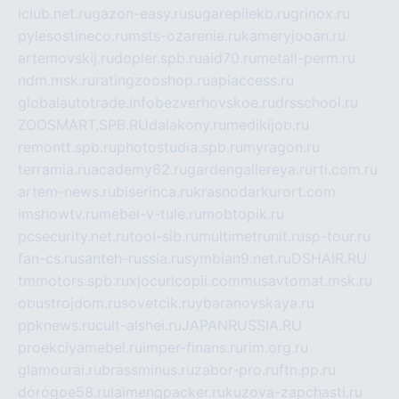
iclub.net.ru
gazon-easy.ru
sugarepilekb.ru
grinox.ru
pylesostineco.ru
msts-ozarenie.ru
kameryjooan.ru
artemovskij.ru
dopler.spb.ru
aid70.ru
metall-perm.ru
ndm.msk.ru
ratingzooshop.ru
apiaccess.ru
globalautotrade.info
bezverhovskoe.ru
drsschool.ru
ZOOSMART.SPB.RU
dalakony.ru
medikijob.ru
remontt.spb.ru
photostudia.spb.ru
myragon.ru
terramia.ru
academy62.ru
gardengallereya.ru
rti.com.ru
artem-news.ru
biserinca.ru
krasnodarkurort.com
imshowtv.ru
mebel-v-tule.ru
mobtopik.ru
pcsecurity.net.ru
tool-sib.ru
multimetrunit.ru
sp-tour.ru
fan-cs.ru
santeh-russia.ru
symbian9.net.ru
DSHAIR.RU
tmmotors.spb.ru
xjocuricopii.com
musavtomat.msk.ru
obustrojdom.ru
sovetcik.ru
ybaranovskaya.ru
ppknews.ru
cult-alshei.ru
JAPANRUSSIA.RU
proekciyamebel.ru
imper-finans.ru
rim.org.ru
glamourai.ru
brassminus.ru
zabor-pro.ru
ftn.pp.ru
dorogoe58.ru
laimengpacker.ru
kuzova-zapchasti.ru