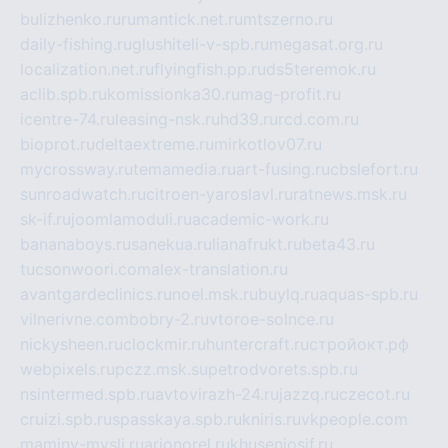
bulizhenko.ru
rumantick.net.ru
mtszerno.ru
daily-fishing.ru
glushiteli-v-spb.ru
megasat.org.ru
localization.net.ru
flyingfish.pp.ru
ds5teremok.ru
aclib.spb.ru
komissionka30.ru
mag-profit.ru
icentre-74.ru
leasing-nsk.ru
hd39.ru
rcd.com.ru
bioprot.ru
deltaextreme.ru
mirkotlov07.ru
mycrossway.ru
temamedia.ru
art-fusing.ru
cbslefort.ru
sunroadwatch.ru
citroen-yaroslavl.ru
ratnews.msk.ru
sk-if.ru
joomlamoduli.ru
academic-work.ru
bananaboys.ru
sanekua.ru
lianafrukt.ru
beta43.ru
tucsonwoori.com
alex-translation.ru
avantgardeclinics.ru
noel.msk.ru
buylq.ru
aquas-spb.ru
vilnerivne.com
bobry-2.ru
vtoroe-solnce.ru
nickysheen.ru
clockmir.ru
huntercraft.ru
стройокт.рф
webpixels.ru
pczz.msk.su
petrodvorets.spb.ru
nsintermed.spb.ru
avtovirazh-24.ru
jazzq.ru
czecot.ru
cruizi.spb.ru
spasskaya.spb.ru
kniris.ru
vkpeople.com
maminy-mysli.ru
arionorel.ru
khuseniosif.ru