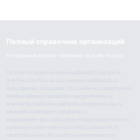
Полный справочник организаций
Актуальный каталог компаний по всей России
133chel.ru
13autor-kolonka.ru
2864420.ru
2rich.ru
3-d-file.ru
3d-file.ru
a-cdc.ru
aalse.ru
a380club.ru
airgungames.ru
accounts-112.ru
adler-jun.ru
adonyev.ru
alfeihavsalnassr.ru
altaipant.ru
argentinamia.ru
aria-family.ru
arkrym.ru
ashanet.ru
belgorod-day.ru
bankaribi.ru
bandamn.ru
bigfatcc.ru
blagodarenie-spb.ru
borodino-media.ru
card-voice.ru
cardvoice.ru
zed-online.ru
zvonitut.ru
zebra-tlt.ru
zarafshan.ru
york-life.ru
vintovoykompressor.ru