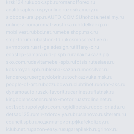
krsk124.ru
kubok.spb.ru
romanofforex.ru
analitikaplus.ru
spyonline.ru
zosikamery.ru
sloboda-ural.pp.ru
AUTO-COM.SU
hohota.net
alimy.ru
online-z.com
aromat-vostoka.ru
otdelkaexp.ru
mobilvest.ru
bbd.net.ru
mebelshop.msk.ru
smp-forum.ru
bastion-td.ru
kosmoscreative.ru
avrmotors.ru
art-galadesign.ru
tiffany-c.ru
ecostep-samara.ru
d-p.spb.ru
галактика73.рф
sko.com.ru
davitamebel-spb.ru
fotsis.ru
tesiaes.ru
kokoroyari.spb.ru
blesna-kazan.ru
mossilver.ru
lenderoq.ru
sergeydobrin.ru
tochkazvuka.msk.ru
people-of-art.ru
bezzubova.ru
clubtibet.ru
orior-aks.ru
dynamoauto.ru
szk-favorit.ru
carlines.ru
flatnsk.ru
kingbolenskaner.ru
alex-motor.ru
astroline.net.ru
act1.spb.ru
polyglot.com.ru
gidlipetsk.ru
ooo-driada.ru
detsad125.ru
mir-zdoroviya.ru
bruslanovo.ru
siterem.ru
council.spb.ru
лодкипатриот.рф
kafekolizey.ru
iclub.net.ru
gazon-easy.ru
sugarepilekb.ru
grinox.ru