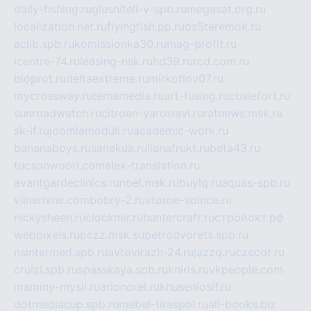
daily-fishing.ru
glushiteli-v-spb.ru
megasat.org.ru
localization.net.ru
flyingfish.pp.ru
ds5teremok.ru
aclib.spb.ru
komissionka30.ru
mag-profit.ru
icentre-74.ru
leasing-nsk.ru
hd39.ru
rcd.com.ru
bioprot.ru
deltaextreme.ru
mirkotlov07.ru
mycrossway.ru
temamedia.ru
art-fusing.ru
cbslefort.ru
sunroadwatch.ru
citroen-yaroslavl.ru
ratnews.msk.ru
sk-if.ru
joomlamoduli.ru
academic-work.ru
bananaboys.ru
sanekua.ru
lianafrukt.ru
beta43.ru
tucsonwoori.com
alex-translation.ru
avantgardeclinics.ru
noel.msk.ru
buylq.ru
aquas-spb.ru
vilnerivne.com
bobry-2.ru
vtoroe-solnce.ru
nickysheen.ru
clockmir.ru
huntercraft.ru
стройокт.рф
webpixels.ru
pczz.msk.su
petrodvorets.spb.ru
nsintermed.spb.ru
avtovirazh-24.ru
jazzq.ru
czecot.ru
cruizi.spb.ru
spasskaya.spb.ru
kniris.ru
vkpeople.com
maminy-mysli.ru
arionorel.ru
khuseniosif.ru
dotmediacup.spb.ru
mebel-tiraspol.ru
all-books.biz