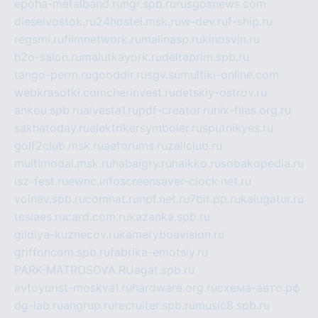
epoha-metalband.ru
ngr.spb.ru
rusgosnews.com
dieselvostok.ru
24hostel.msk.ru
w-dev.ru
f-ship.ru
regsmi.ru
filmnetwork.ru
malinasp.ru
kinosvin.ru
h2o-salon.ru
malutkayork.ru
deltaprim.spb.ru
tango-perm.ru
gooddir.ru
sgv.su
multiki-online.com
webkrasotki.com
cherinvest.ru
detskiy-ostrov.ru
ankou.spb.ru
alvesta1.ru
pdf-creator.ru
nix-files.org.ru
sakhatoday.ru
elektrikersymboler.ru
sputnikyes.ru
golf2club.msk.ru
aeforums.ru
zallclub.ru
multimodal.msk.ru
habaigry.ru
haikko.ru
sobakopedia.ru
isz-fest.ru
ewnc.info
screensaver-clock.net.ru
volnav.spb.ru
comnat.ru
npf.net.ru
7bit.pp.ru
kalugatur.ru
tesiaes.ru
card.com.ru
kazanka.spb.ru
gildiya-kuznecov.ru
kameryboavision.ru
griffoncom.spb.ru
fabrika-emotsiy.ru
PARK-MATROSOVA.RU
agat.spb.ru
avtoyurist-moskva1.ru
hardware.org.ru
схема-авто.рф
dg-lab.ru
angrup.ru
recruiter.spb.ru
music8.spb.ru