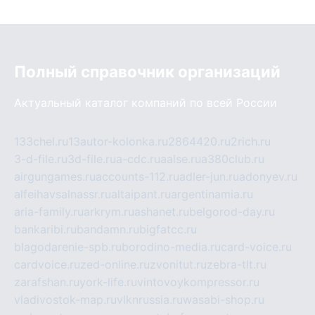
Полный справочник организаций
Актуальный каталог компаний по всей России
133chel.ru
13autor-kolonka.ru
2864420.ru
2rich.ru
3-d-file.ru
3d-file.ru
a-cdc.ru
aalse.ru
a380club.ru
airgungames.ru
accounts-112.ru
adler-jun.ru
adonyev.ru
alfeihavsalnassr.ru
altaipant.ru
argentinamia.ru
aria-family.ru
arkrym.ru
ashanet.ru
belgorod-day.ru
bankaribi.ru
bandamn.ru
bigfatcc.ru
blagodarenie-spb.ru
borodino-media.ru
card-voice.ru
cardvoice.ru
zed-online.ru
zvonitut.ru
zebra-tlt.ru
zarafshan.ru
york-life.ru
vintovoykompressor.ru
vladivostok-map.ru
vlknrussia.ru
wasabi-shop.ru