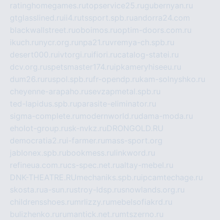
ratinghomegames.ru
topservice25.ru
gubernyan.ru
gtglasslined.ru
ii4.ru
tssport.spb.ru
andorra24.com
blackwallstreet.ru
oboimos.ru
optim-doors.com.ru
ikuch.ru
nycr.org.ru
npa21.ru
vremya-ch.spb.ru
desert000.ru
ivtorgi.ru
ifiori.ru
catalog-statei.ru
dcv.org.ru
spetsmaster174.ru
ipkameryhiseeu.ru
dum26.ru
ruspol.spb.ru
fr-opendp.ru
kam-solnyshko.ru
cheyenne-arapaho.ru
sevzapmetal.spb.ru
ted-lapidus.spb.ru
parasite-eliminator.ru
sigma-complete.ru
modernworld.ru
dama-moda.ru
eholot-group.ru
sk-nvkz.ru
DRONGOLD.RU
democratia2.ru
i-farmer.ru
mass-sport.org
jablonex.spb.ru
bookmess.ru
linkword.ru
refineua.com.ru
cs-spec.net.ru
altay-mebel.ru
DNK-THEATRE.RU
mechaniks.spb.ru
ipcamtechage.ru
skosta.ru
a-sun.ru
stroy-ldsp.ru
snowlands.org.ru
childrensshoes.ru
mrlizzy.ru
mebelsofiakrd.ru
bulizhenko.ru
rumantick.net.ru
mtszerno.ru