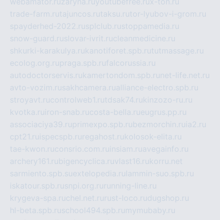
webamator.ru
zaryna.ru
youtubefree.ru
x-ton.ru
trade-farm.ru
tajuncos.ru
taksu.ru
tor-lyubov-i-grom.ru
spayderhed-2022.ru
splclub.ru
stoppamedia.ru
snow-guard.ru
slovar-ivrit.ru
cleanmedicine.ru
shkurki-karakulya.ru
kanotiforet.spb.ru
tutmassage.ru
ecolog.org.ru
praga.spb.ru
falcorussia.ru
autodoctorservis.ru
kamertondom.spb.ru
net-life.net.ru
avto-vozim.ru
sakhcamera.ru
alliance-electro.spb.ru
stroyavt.ru
controlweb1.ru
tdsak74.ru
kinzozo-ru.ru
kvotka.ru
iron-snab.ru
costa-bella.ru
eugrus.pp.ru
associaciya39.ru
primexpo.spb.ru
bezmorchin.ru
ia2.ru
cpt21.ru
ispecspb.ru
regahost.ru
kolosok-elita.ru
tae-kwon.ru
consrio.com.ru
insiam.ru
avegainfo.ru
archery161.ru
bigencyclica.ru
vlast16.ru
korru.net
sarmiento.spb.su
extelopedia.ru
lammin-suo.spb.ru
iskatour.spb.ru
snpi.org.ru
running-line.ru
krygeva-spa.ru
chel.net.ru
rust-loco.ru
dugshop.ru
hl-beta.spb.ru
school494.spb.ru
mymubaby.ru