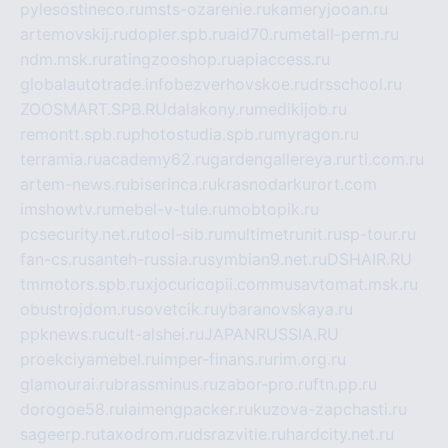
pylesostineco.ru
msts-ozarenie.ru
kameryjooan.ru
artemovskij.ru
dopler.spb.ru
aid70.ru
metall-perm.ru
ndm.msk.ru
ratingzooshop.ru
apiaccess.ru
globalautotrade.info
bezverhovskoe.ru
drsschool.ru
ZOOSMART.SPB.RU
dalakony.ru
medikijob.ru
remontt.spb.ru
photostudia.spb.ru
myragon.ru
terramia.ru
academy62.ru
gardengallereya.ru
rti.com.ru
artem-news.ru
biserinca.ru
krasnodarkurort.com
imshowtv.ru
mebel-v-tule.ru
mobtopik.ru
pcsecurity.net.ru
tool-sib.ru
multimetrunit.ru
sp-tour.ru
fan-cs.ru
santeh-russia.ru
symbian9.net.ru
DSHAIR.RU
tmmotors.spb.ru
xjocuricopii.com
musavtomat.msk.ru
obustrojdom.ru
sovetcik.ru
ybaranovskaya.ru
ppknews.ru
cult-alshei.ru
JAPANRUSSIA.RU
proekciyamebel.ru
imper-finans.ru
rim.org.ru
glamourai.ru
brassminus.ru
zabor-pro.ru
ftn.pp.ru
dorogoe58.ru
laimengpacker.ru
kuzova-zapchasti.ru
sageerp.ru
taxodrom.ru
dsrazvitie.ru
hardcity.net.ru