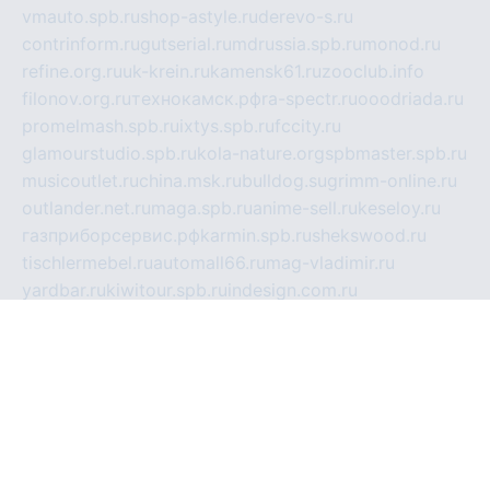
vmauto.spb.ru
shop-astyle.ru
derevo-s.ru
contrinform.ru
gutserial.ru
mdrussia.spb.ru
monod.ru
refine.org.ru
uk-krein.ru
kamensk61.ru
zooclub.info
filonov.org.ru
технокамск.рф
ra-spectr.ru
ooodriada.ru
promelmash.spb.ru
ixtys.spb.ru
fccity.ru
glamourstudio.spb.ru
kola-nature.org
spbmaster.spb.ru
musicoutlet.ru
china.msk.ru
bulldog.su
grimm-online.ru
outlander.net.ru
maga.spb.ru
anime-sell.ru
keseloy.ru
газприборсервис.рф
karmin.spb.ru
shekswood.ru
tischlermebel.ru
automall66.ru
mag-vladimir.ru
yardbar.ru
kiwitour.spb.ru
indesign.com.ru
freestylemebel.ru
bany-samara.ru
rsei.ru
naidisvoyput.ru
mgsn-invest.ru
ipkamerasannce.ru
alicante-house.ru
ibelka74.ru
cozyhouse.info
vlkargalev-studio.ru
700mb.ru
figura-ufa.ru
alina-live.ru
belarusiannews.ru
womenknow.ru
dos-vniimk.ru
sega.net.ru
dv.net.ru
phenomenonsofhistory.com
telesputnik.net.ru
wall.pp.ru
pylesosroidmi.ru