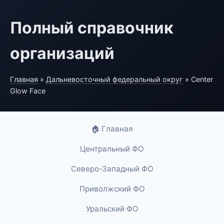
Полный справочник
организаций
Главная
»
Дальневосточный федеральный округ
» Center
Glow Face
🏠 Главная
Центральный ФО
Северо-Западный ФО
Приволжский ФО
Уральский ФО