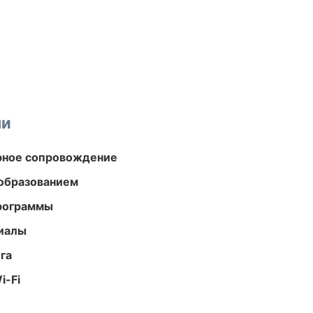
ми
урное сопровождение
образованием
программы
риалы
га
i-Fi