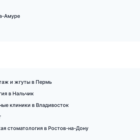
а-Амуре
таж и жгуты в Пермь
гия в Нальчик
ные клиники в Владивосток
т
кая стоматология в Ростов-на-Дону