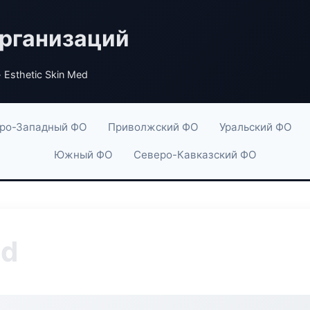
рганизаций
 Esthetic Skin Med
ро-Западный ФО
Приволжский ФО
Уральский ФО
Южный ФО
Северо-Кавказский ФО
ed