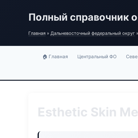
Полный справочник о
Главная
»
Дальневосточный федеральный округ
»
🏠 Главная
Центральный ФО
Севе
Esthetic Skin M