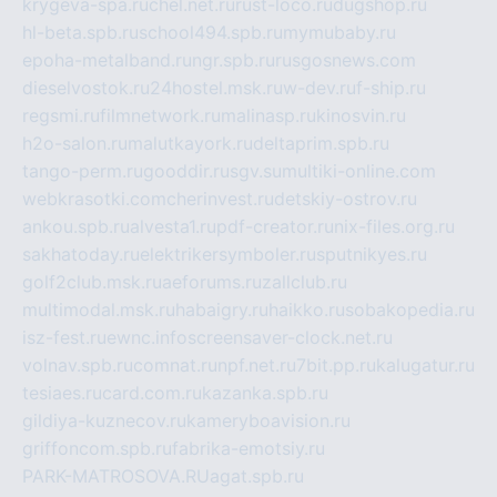
krygeva-spa.ru
chel.net.ru
rust-loco.ru
dugshop.ru
hl-beta.spb.ru
school494.spb.ru
mymubaby.ru
epoha-metalband.ru
ngr.spb.ru
rusgosnews.com
dieselvostok.ru
24hostel.msk.ru
w-dev.ru
f-ship.ru
regsmi.ru
filmnetwork.ru
malinasp.ru
kinosvin.ru
h2o-salon.ru
malutkayork.ru
deltaprim.spb.ru
tango-perm.ru
gooddir.ru
sgv.su
multiki-online.com
webkrasotki.com
cherinvest.ru
detskiy-ostrov.ru
ankou.spb.ru
alvesta1.ru
pdf-creator.ru
nix-files.org.ru
sakhatoday.ru
elektrikersymboler.ru
sputnikyes.ru
golf2club.msk.ru
aeforums.ru
zallclub.ru
multimodal.msk.ru
habaigry.ru
haikko.ru
sobakopedia.ru
isz-fest.ru
ewnc.info
screensaver-clock.net.ru
volnav.spb.ru
comnat.ru
npf.net.ru
7bit.pp.ru
kalugatur.ru
tesiaes.ru
card.com.ru
kazanka.spb.ru
gildiya-kuznecov.ru
kameryboavision.ru
griffoncom.spb.ru
fabrika-emotsiy.ru
PARK-MATROSOVA.RU
agat.spb.ru