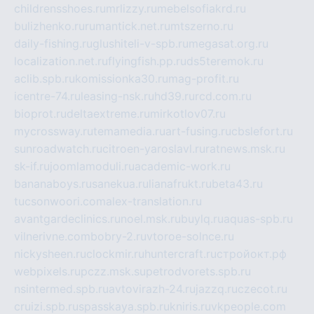
childrensshoes.ru
mrlizzy.ru
mebelsofiakrd.ru
bulizhenko.ru
rumantick.net.ru
mtszerno.ru
daily-fishing.ru
glushiteli-v-spb.ru
megasat.org.ru
localization.net.ru
flyingfish.pp.ru
ds5teremok.ru
aclib.spb.ru
komissionka30.ru
mag-profit.ru
icentre-74.ru
leasing-nsk.ru
hd39.ru
rcd.com.ru
bioprot.ru
deltaextreme.ru
mirkotlov07.ru
mycrossway.ru
temamedia.ru
art-fusing.ru
cbslefort.ru
sunroadwatch.ru
citroen-yaroslavl.ru
ratnews.msk.ru
sk-if.ru
joomlamoduli.ru
academic-work.ru
bananaboys.ru
sanekua.ru
lianafrukt.ru
beta43.ru
tucsonwoori.com
alex-translation.ru
avantgardeclinics.ru
noel.msk.ru
buylq.ru
aquas-spb.ru
vilnerivne.com
bobry-2.ru
vtoroe-solnce.ru
nickysheen.ru
clockmir.ru
huntercraft.ru
стройокт.рф
webpixels.ru
pczz.msk.su
petrodvorets.spb.ru
nsintermed.spb.ru
avtovirazh-24.ru
jazzq.ru
czecot.ru
cruizi.spb.ru
spasskaya.spb.ru
kniris.ru
vkpeople.com