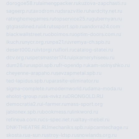
dorogoe58.ru
laimengpacker.ru
kuzova-zapchasti.ru
sageerp.ru
taxodrom.ru
dsrazvitie.ru
hardcity.net.ru
ratinghomegames.ru
topservice25.ru
gubernyan.ru
gtglasslined.ru
ii4.ru
tssport.spb.ru
andorra24.com
blackwallstreet.ru
oboimos.ru
optim-doors.com.ru
ikuch.ru
nycr.org.ru
npa21.ru
vremya-ch.spb.ru
desert000.ru
ivtorgi.ru
ifiori.ru
catalog-statei.ru
dcv.org.ru
spetsmaster174.ru
ipkameryhiseeu.ru
dum26.ru
ruspol.spb.ru
fr-opendp.ru
kam-solnyshko.ru
cheyenne-arapaho.ru
sevzapmetal.spb.ru
ted-lapidus.spb.ru
parasite-eliminator.ru
sigma-complete.ru
modernworld.ru
dama-moda.ru
eholot-group.ru
sk-nvkz.ru
DRONGOLD.RU
democratia2.ru
i-farmer.ru
mass-sport.org
jablonex.spb.ru
bookmess.ru
linkword.ru
refineua.com.ru
cs-spec.net.ru
altay-mebel.ru
DNK-THEATRE.RU
mechaniks.spb.ru
ipcamtechage.ru
skosta.ru
a-sun.ru
stroy-ldsp.ru
snowlands.org.ru