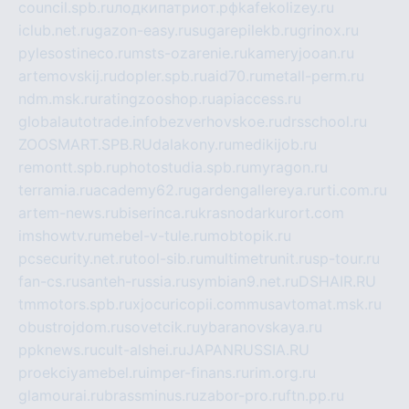
council.spb.ru
лодкипатриот.рф
kafekolizey.ru
iclub.net.ru
gazon-easy.ru
sugarepilekb.ru
grinox.ru
pylesostineco.ru
msts-ozarenie.ru
kameryjooan.ru
artemovskij.ru
dopler.spb.ru
aid70.ru
metall-perm.ru
ndm.msk.ru
ratingzooshop.ru
apiaccess.ru
globalautotrade.info
bezverhovskoe.ru
drsschool.ru
ZOOSMART.SPB.RU
dalakony.ru
medikijob.ru
remontt.spb.ru
photostudia.spb.ru
myragon.ru
terramia.ru
academy62.ru
gardengallereya.ru
rti.com.ru
artem-news.ru
biserinca.ru
krasnodarkurort.com
imshowtv.ru
mebel-v-tule.ru
mobtopik.ru
pcsecurity.net.ru
tool-sib.ru
multimetrunit.ru
sp-tour.ru
fan-cs.ru
santeh-russia.ru
symbian9.net.ru
DSHAIR.RU
tmmotors.spb.ru
xjocuricopii.com
musavtomat.msk.ru
obustrojdom.ru
sovetcik.ru
ybaranovskaya.ru
ppknews.ru
cult-alshei.ru
JAPANRUSSIA.RU
proekciyamebel.ru
imper-finans.ru
rim.org.ru
glamourai.ru
brassminus.ru
zabor-pro.ru
ftn.pp.ru