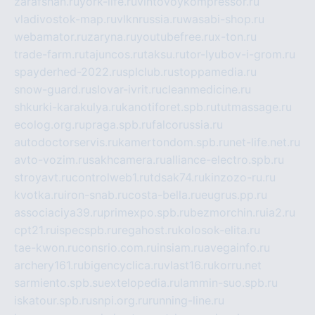
zarafshan.ru
york-life.ru
vintovoykompressor.ru
vladivostok-map.ru
vlknrussia.ru
wasabi-shop.ru
webamator.ru
zaryna.ru
youtubefree.ru
x-ton.ru
trade-farm.ru
tajuncos.ru
taksu.ru
tor-lyubov-i-grom.ru
spayderhed-2022.ru
splclub.ru
stoppamedia.ru
snow-guard.ru
slovar-ivrit.ru
cleanmedicine.ru
shkurki-karakulya.ru
kanotiforet.spb.ru
tutmassage.ru
ecolog.org.ru
praga.spb.ru
falcorussia.ru
autodoctorservis.ru
kamertondom.spb.ru
net-life.net.ru
avto-vozim.ru
sakhcamera.ru
alliance-electro.spb.ru
stroyavt.ru
controlweb1.ru
tdsak74.ru
kinzozo-ru.ru
kvotka.ru
iron-snab.ru
costa-bella.ru
eugrus.pp.ru
associaciya39.ru
primexpo.spb.ru
bezmorchin.ru
ia2.ru
cpt21.ru
ispecspb.ru
regahost.ru
kolosok-elita.ru
tae-kwon.ru
consrio.com.ru
insiam.ru
avegainfo.ru
archery161.ru
bigencyclica.ru
vlast16.ru
korru.net
sarmiento.spb.su
extelopedia.ru
lammin-suo.spb.ru
iskatour.spb.ru
snpi.org.ru
running-line.ru