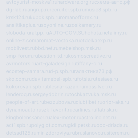
avtoyurist-moskva1.ru
hardware.org.ru
схема-авто.рф
dg-lab.ru
angrup.ru
recruiter.spb.ru
music8.spb.ru
krsk124.ru
kubok.spb.ru
romanofforex.ru
analitikaplus.ru
spyonline.ru
zosikamery.ru
sloboda-ural.pp.ru
AUTO-COM.SU
hohota.net
alimy.ru
online-z.com
aromat-vostoka.ru
otdelkaexp.ru
mobilvest.ru
bbd.net.ru
mebelshop.msk.ru
smp-forum.ru
bastion-td.ru
kosmoscreative.ru
avrmotors.ru
art-galadesign.ru
tiffany-c.ru
ecostep-samara.ru
d-p.spb.ru
галактика73.рф
sko.com.ru
davitamebel-spb.ru
fotsis.ru
tesiaes.ru
kokoroyari.spb.ru
blesna-kazan.ru
mossilver.ru
lenderoq.ru
sergeydobrin.ru
tochkazvuka.msk.ru
people-of-art.ru
bezzubova.ru
clubtibet.ru
orior-aks.ru
dynamoauto.ru
szk-favorit.ru
carlines.ru
flatnsk.ru
kingbolenskaner.ru
alex-motor.ru
astroline.net.ru
act1.spb.ru
polyglot.com.ru
gidlipetsk.ru
ooo-driada.ru
detsad125.ru
mir-zdoroviya.ru
bruslanovo.ru
siterem.ru