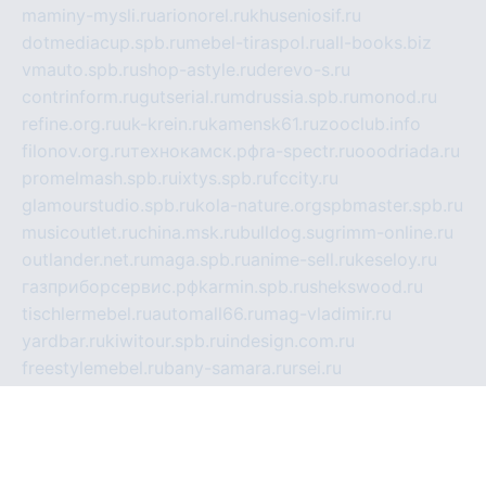
maminy-mysli.ru
arionorel.ru
khuseniosif.ru
dotmediacup.spb.ru
mebel-tiraspol.ru
all-books.biz
vmauto.spb.ru
shop-astyle.ru
derevo-s.ru
contrinform.ru
gutserial.ru
mdrussia.spb.ru
monod.ru
refine.org.ru
uk-krein.ru
kamensk61.ru
zooclub.info
filonov.org.ru
технокамск.рф
ra-spectr.ru
ooodriada.ru
promelmash.spb.ru
ixtys.spb.ru
fccity.ru
glamourstudio.spb.ru
kola-nature.org
spbmaster.spb.ru
musicoutlet.ru
china.msk.ru
bulldog.su
grimm-online.ru
outlander.net.ru
maga.spb.ru
anime-sell.ru
keseloy.ru
газприборсервис.рф
karmin.spb.ru
shekswood.ru
tischlermebel.ru
automall66.ru
mag-vladimir.ru
yardbar.ru
kiwitour.spb.ru
indesign.com.ru
freestylemebel.ru
bany-samara.ru
rsei.ru
naidisvoyput.ru
mgsn-invest.ru
ipkamerasannce.ru
alicante-house.ru
ibelka74.ru
cozyhouse.info
vlkargalev-studio.ru
700mb.ru
figura-ufa.ru
alina-live.ru
belarusiannews.ru
womenknow.ru
dos-vniimk.ru