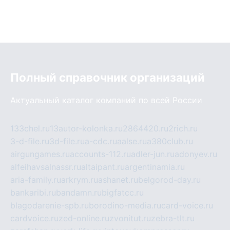
Полный справочник организаций
Актуальный каталог компаний по всей России
133chel.ru
13autor-kolonka.ru
2864420.ru
2rich.ru
3-d-file.ru
3d-file.ru
a-cdc.ru
aalse.ru
a380club.ru
airgungames.ru
accounts-112.ru
adler-jun.ru
adonyev.ru
alfeihavsalnassr.ru
altaipant.ru
argentinamia.ru
aria-family.ru
arkrym.ru
ashanet.ru
belgorod-day.ru
bankaribi.ru
bandamn.ru
bigfatcc.ru
blagodarenie-spb.ru
borodino-media.ru
card-voice.ru
cardvoice.ru
zed-online.ru
zvonitut.ru
zebra-tlt.ru