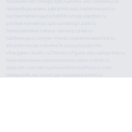
outlander.net.ru
maga.spb.ru
anime-sell.ru
keseloy.ru
газприборсервис.рф
karmin.spb.ru
shekswood.ru
tischlermebel.ru
automall66.ru
mag-vladimir.ru
yardbar.ru
kiwitour.spb.ru
indesign.com.ru
freestylemebel.ru
bany-samara.ru
rsei.ru
naidisvoyput.ru
mgsn-invest.ru
ipkamerasannce.ru
alicante-house.ru
ibelka74.ru
cozyhouse.info
vlkargalev-studio.ru
700mb.ru
figura-ufa.ru
alina-live.ru
belarusiannews.ru
womenknow.ru
dos-vniimk.ru
sega.net.ru
dv.net.ru
phenomenonsofhistory.com
telesputnik.net.ru
wall.pp.ru
pylesosroidmi.ru
gtc-clan.ru
cligs.ru
bibikazap.ru
popova.org.ru
netwhistler.spb.ru
bellvil.ru
bonzon.ru
iss-vladik.ru
defiparis.net.ru
las-gryzas.ru
amku.ru
electednews.spb.ru
feather.org.ru
spar72.ru
tankiigri.ru
dominus.com.ru
ibtree.ru
sanykool.pp.ru
unixlib.org.ru
menatep.spb.ru
gartenterrassen.ru
printeka.ru
skvozilka.com.ru
parkovka-pub.ru
lovemobi.ru
art-ru.ru