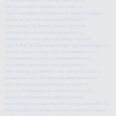
cheyenne-arapaho.ru
sevzapmetal.spb.ru
ted-lapidus.spb.ru
parasite-eliminator.ru
sigma-complete.ru
modernworld.ru
dama-moda.ru
eholot-group.ru
sk-nvkz.ru
DRONGOLD.RU
democratia2.ru
i-farmer.ru
mass-sport.org
jablonex.spb.ru
bookmess.ru
linkword.ru
refineua.com.ru
cs-spec.net.ru
altay-mebel.ru
DNK-THEATRE.RU
mechaniks.spb.ru
ipcamtechage.ru
skosta.ru
a-sun.ru
stroy-ldsp.ru
snowlands.org.ru
childrensshoes.ru
mrlizzy.ru
mebelsofiakrd.ru
bulizhenko.ru
rumantick.net.ru
mtszerno.ru
daily-fishing.ru
glushiteli-v-spb.ru
megasat.org.ru
localization.net.ru
flyingfish.pp.ru
ds5teremok.ru
aclib.spb.ru
komissionka30.ru
mag-profit.ru
icentre-74.ru
leasing-nsk.ru
hd39.ru
rcd.com.ru
bioprot.ru
deltaextreme.ru
mirkotlov07.ru
mycrossway.ru
temamedia.ru
art-fusing.ru
cbslefort.ru
sunroadwatch.ru
citroen-yaroslavl.ru
ratnews.msk.ru