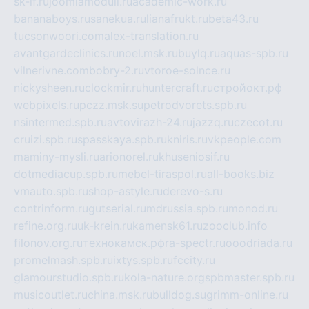
sk-if.ru
joomlamoduli.ru
academic-work.ru
bananaboys.ru
sanekua.ru
lianafrukt.ru
beta43.ru
tucsonwoori.com
alex-translation.ru
avantgardeclinics.ru
noel.msk.ru
buylq.ru
aquas-spb.ru
vilnerivne.com
bobry-2.ru
vtoroe-solnce.ru
nickysheen.ru
clockmir.ru
huntercraft.ru
стройокт.рф
webpixels.ru
pczz.msk.su
petrodvorets.spb.ru
nsintermed.spb.ru
avtovirazh-24.ru
jazzq.ru
czecot.ru
cruizi.spb.ru
spasskaya.spb.ru
kniris.ru
vkpeople.com
maminy-mysli.ru
arionorel.ru
khuseniosif.ru
dotmediacup.spb.ru
mebel-tiraspol.ru
all-books.biz
vmauto.spb.ru
shop-astyle.ru
derevo-s.ru
contrinform.ru
gutserial.ru
mdrussia.spb.ru
monod.ru
refine.org.ru
uk-krein.ru
kamensk61.ru
zooclub.info
filonov.org.ru
технокамск.рф
ra-spectr.ru
ooodriada.ru
promelmash.spb.ru
ixtys.spb.ru
fccity.ru
glamourstudio.spb.ru
kola-nature.org
spbmaster.spb.ru
musicoutlet.ru
china.msk.ru
bulldog.su
grimm-online.ru