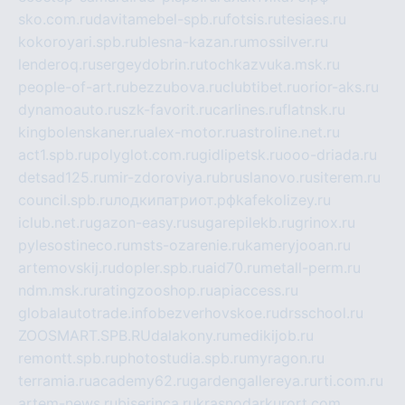
sko.com.ru
davitamebel-spb.ru
fotsis.ru
tesiaes.ru
kokoroyari.spb.ru
blesna-kazan.ru
mossilver.ru
lenderoq.ru
sergeydobrin.ru
tochkazvuka.msk.ru
people-of-art.ru
bezzubova.ru
clubtibet.ru
orior-aks.ru
dynamoauto.ru
szk-favorit.ru
carlines.ru
flatnsk.ru
kingbolenskaner.ru
alex-motor.ru
astroline.net.ru
act1.spb.ru
polyglot.com.ru
gidlipetsk.ru
ooo-driada.ru
detsad125.ru
mir-zdoroviya.ru
bruslanovo.ru
siterem.ru
council.spb.ru
лодкипатриот.рф
kafekolizey.ru
iclub.net.ru
gazon-easy.ru
sugarepilekb.ru
grinox.ru
pylesostineco.ru
msts-ozarenie.ru
kameryjooan.ru
artemovskij.ru
dopler.spb.ru
aid70.ru
metall-perm.ru
ndm.msk.ru
ratingzooshop.ru
apiaccess.ru
globalautotrade.info
bezverhovskoe.ru
drsschool.ru
ZOOSMART.SPB.RU
dalakony.ru
medikijob.ru
remontt.spb.ru
photostudia.spb.ru
myragon.ru
terramia.ru
academy62.ru
gardengallereya.ru
rti.com.ru
artem-news.ru
biserinca.ru
krasnodarkurort.com