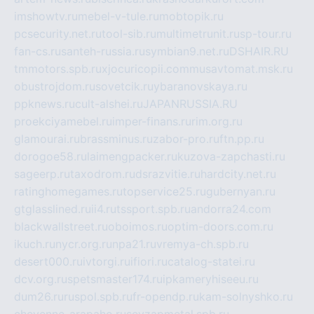
imshowtv.ru
mebel-v-tule.ru
mobtopik.ru
pcsecurity.net.ru
tool-sib.ru
multimetrunit.ru
sp-tour.ru
fan-cs.ru
santeh-russia.ru
symbian9.net.ru
DSHAIR.RU
tmmotors.spb.ru
xjocuricopii.com
musavtomat.msk.ru
obustrojdom.ru
sovetcik.ru
ybaranovskaya.ru
ppknews.ru
cult-alshei.ru
JAPANRUSSIA.RU
proekciyamebel.ru
imper-finans.ru
rim.org.ru
glamourai.ru
brassminus.ru
zabor-pro.ru
ftn.pp.ru
dorogoe58.ru
laimengpacker.ru
kuzova-zapchasti.ru
sageerp.ru
taxodrom.ru
dsrazvitie.ru
hardcity.net.ru
ratinghomegames.ru
topservice25.ru
gubernyan.ru
gtglasslined.ru
ii4.ru
tssport.spb.ru
andorra24.com
blackwallstreet.ru
oboimos.ru
optim-doors.com.ru
ikuch.ru
nycr.org.ru
npa21.ru
vremya-ch.spb.ru
desert000.ru
ivtorgi.ru
ifiori.ru
catalog-statei.ru
dcv.org.ru
spetsmaster174.ru
ipkameryhiseeu.ru
dum26.ru
ruspol.spb.ru
fr-opendp.ru
kam-solnyshko.ru