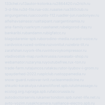
133chel.ru
13autor-kolonka.ru
2864420.ru
2rich.ru
3-d-file.ru
3d-file.ru
a-cdc.ru
aalse.ru
a380club.ru
airgungames.ru
accounts-112.ru
adler-jun.ru
adonyev.ru
alfeihavsalnassr.ru
altaipant.ru
argentinamia.ru
aria-family.ru
arkrym.ru
ashanet.ru
belgorod-day.ru
bankaribi.ru
bandamn.ru
bigfatcc.ru
blagodarenie-spb.ru
borodino-media.ru
card-voice.ru
cardvoice.ru
zed-online.ru
zvonitut.ru
zebra-tlt.ru
zarafshan.ru
york-life.ru
vintovoykompressor.ru
vladivostok-map.ru
vlknrussia.ru
wasabi-shop.ru
webamator.ru
zaryna.ru
youtubefree.ru
x-ton.ru
trade-farm.ru
tajuncos.ru
taksu.ru
tor-lyubov-i-grom.ru
spayderhed-2022.ru
splclub.ru
stoppamedia.ru
snow-guard.ru
slovar-ivrit.ru
cleanmedicine.ru
shkurki-karakulya.ru
kanotiforet.spb.ru
tutmassage.ru
ecolog.org.ru
praga.spb.ru
falcorussia.ru
autodoctorservis.ru
kamertondom.spb.ru
net-life.net.ru
avto-vozim.ru
sakhcamera.ru
alliance-electro.spb.ru