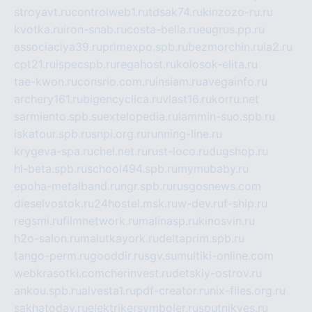
stroyavt.ru
controlweb1.ru
tdsak74.ru
kinzozo-ru.ru
kvotka.ru
iron-snab.ru
costa-bella.ru
eugrus.pp.ru
associaciya39.ru
primexpo.spb.ru
bezmorchin.ru
ia2.ru
cpt21.ru
ispecspb.ru
regahost.ru
kolosok-elita.ru
tae-kwon.ru
consrio.com.ru
insiam.ru
avegainfo.ru
archery161.ru
bigencyclica.ru
vlast16.ru
korru.net
sarmiento.spb.su
extelopedia.ru
lammin-suo.spb.ru
iskatour.spb.ru
snpi.org.ru
running-line.ru
krygeva-spa.ru
chel.net.ru
rust-loco.ru
dugshop.ru
hl-beta.spb.ru
school494.spb.ru
mymubaby.ru
epoha-metalband.ru
ngr.spb.ru
rusgosnews.com
dieselvostok.ru
24hostel.msk.ru
w-dev.ru
f-ship.ru
regsmi.ru
filmnetwork.ru
malinasp.ru
kinosvin.ru
h2o-salon.ru
malutkayork.ru
deltaprim.spb.ru
tango-perm.ru
gooddir.ru
sgv.su
multiki-online.com
webkrasotki.com
cherinvest.ru
detskiy-ostrov.ru
ankou.spb.ru
alvesta1.ru
pdf-creator.ru
nix-files.org.ru
sakhatoday.ru
elektrikersymboler.ru
sputnikyes.ru