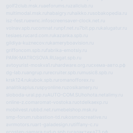
golf2club.msk.ru
aeforums.ru
zallclub.ru
multimodal.msk.ru
habaigry.ru
haikko.ru
sobakopedia.ru
isz-fest.ru
ewnc.info
screensaver-clock.net.ru
volnav.spb.ru
comnat.ru
npf.net.ru
7bit.pp.ru
kalugatur.ru
tesiaes.ru
card.com.ru
kazanka.spb.ru
gildiya-kuznecov.ru
kameryboavision.ru
griffoncom.spb.ru
fabrika-emotsiy.ru
PARK-MATROSOVA.RU
agat.spb.ru
avtoyurist-moskva1.ru
hardware.org.ru
схема-авто.рф
dg-lab.ru
angrup.ru
recruiter.spb.ru
music8.spb.ru
krsk124.ru
kubok.spb.ru
romanofforex.ru
analitikaplus.ru
spyonline.ru
zosikamery.ru
sloboda-ural.pp.ru
AUTO-COM.SU
hohota.net
alimy.ru
online-z.com
aromat-vostoka.ru
otdelkaexp.ru
mobilvest.ru
bbd.net.ru
mebelshop.msk.ru
smp-forum.ru
bastion-td.ru
kosmoscreative.ru
avrmotors.ru
art-galadesign.ru
tiffany-c.ru
ecostep-samara.ru
d-p.spb.ru
галактика73.рф