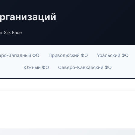
рганизаций
r Silk Face
еро-Западный ФО
Приволжский ФО
Уральский ФО
Южный ФО
Северо-Кавказский ФО