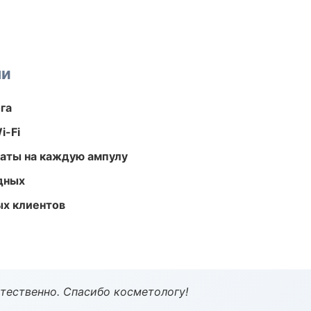
ми
га
i-Fi
аты на каждую ампулу
одных
ых клиентов
тественно. Спасибо косметологу!