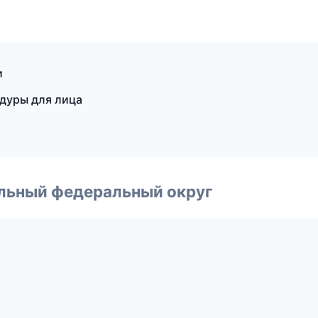
и
едуры для лица
альный федеральный округ