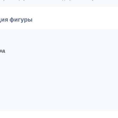
ция фигуры
род