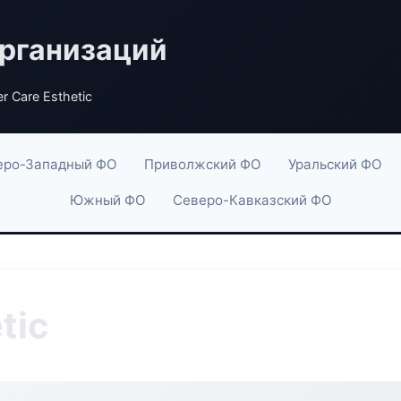
рганизаций
r Care Esthetic
еро-Западный ФО
Приволжский ФО
Уральский ФО
Южный ФО
Северо-Кавказский ФО
tic