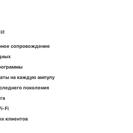
ми
урное сопровождение
одных
программы
аты на каждую ампулу
следнего поколения
га
i-Fi
ых клиентов