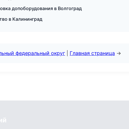
новка допоборудования в Волгоград
ство в Калининград
альный федеральный округ
|
Главная страница
→
ий