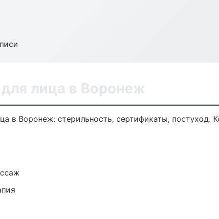
аписи
для лица в Воронеж
ца в Воронеж: стерильность, сертификаты, постуход. 
ассаж
апия