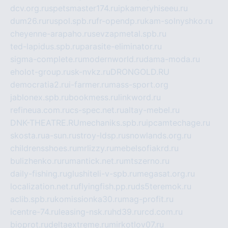
dcv.org.ru
spetsmaster174.ru
ipkameryhiseeu.ru
dum26.ru
ruspol.spb.ru
fr-opendp.ru
kam-solnyshko.ru
cheyenne-arapaho.ru
sevzapmetal.spb.ru
ted-lapidus.spb.ru
parasite-eliminator.ru
sigma-complete.ru
modernworld.ru
dama-moda.ru
eholot-group.ru
sk-nvkz.ru
DRONGOLD.RU
democratia2.ru
i-farmer.ru
mass-sport.org
jablonex.spb.ru
bookmess.ru
linkword.ru
refineua.com.ru
cs-spec.net.ru
altay-mebel.ru
DNK-THEATRE.RU
mechaniks.spb.ru
ipcamtechage.ru
skosta.ru
a-sun.ru
stroy-ldsp.ru
snowlands.org.ru
childrensshoes.ru
mrlizzy.ru
mebelsofiakrd.ru
bulizhenko.ru
rumantick.net.ru
mtszerno.ru
daily-fishing.ru
glushiteli-v-spb.ru
megasat.org.ru
localization.net.ru
flyingfish.pp.ru
ds5teremok.ru
aclib.spb.ru
komissionka30.ru
mag-profit.ru
icentre-74.ru
leasing-nsk.ru
hd39.ru
rcd.com.ru
bioprot.ru
deltaextreme.ru
mirkotlov07.ru