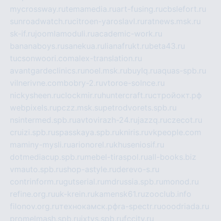
mycrossway.ru
temamedia.ru
art-fusing.ru
cbslefort.ru
sunroadwatch.ru
citroen-yaroslavl.ru
ratnews.msk.ru
sk-if.ru
joomlamoduli.ru
academic-work.ru
bananaboys.ru
sanekua.ru
lianafrukt.ru
beta43.ru
tucsonwoori.com
alex-translation.ru
avantgardeclinics.ru
noel.msk.ru
buylq.ru
aquas-spb.ru
vilnerivne.com
bobry-2.ru
vtoroe-solnce.ru
nickysheen.ru
clockmir.ru
huntercraft.ru
стройокт.рф
webpixels.ru
pczz.msk.su
petrodvorets.spb.ru
nsintermed.spb.ru
avtovirazh-24.ru
jazzq.ru
czecot.ru
cruizi.spb.ru
spasskaya.spb.ru
kniris.ru
vkpeople.com
maminy-mysli.ru
arionorel.ru
khuseniosif.ru
dotmediacup.spb.ru
mebel-tiraspol.ru
all-books.biz
vmauto.spb.ru
shop-astyle.ru
derevo-s.ru
contrinform.ru
gutserial.ru
mdrussia.spb.ru
monod.ru
refine.org.ru
uk-krein.ru
kamensk61.ru
zooclub.info
filonov.org.ru
технокамск.рф
ra-spectr.ru
ooodriada.ru
promelmash.spb.ru
ixtys.spb.ru
fccity.ru