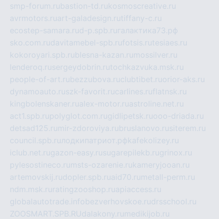
smp-forum.ru
bastion-td.ru
kosmoscreative.ru
avrmotors.ru
art-galadesign.ru
tiffany-c.ru
ecostep-samara.ru
d-p.spb.ru
галактика73.рф
sko.com.ru
davitamebel-spb.ru
fotsis.ru
tesiaes.ru
kokoroyari.spb.ru
blesna-kazan.ru
mossilver.ru
lenderoq.ru
sergeydobrin.ru
tochkazvuka.msk.ru
people-of-art.ru
bezzubova.ru
clubtibet.ru
orior-aks.ru
dynamoauto.ru
szk-favorit.ru
carlines.ru
flatnsk.ru
kingbolenskaner.ru
alex-motor.ru
astroline.net.ru
act1.spb.ru
polyglot.com.ru
gidlipetsk.ru
ooo-driada.ru
detsad125.ru
mir-zdoroviya.ru
bruslanovo.ru
siterem.ru
council.spb.ru
лодкипатриот.рф
kafekolizey.ru
iclub.net.ru
gazon-easy.ru
sugarepilekb.ru
grinox.ru
pylesostineco.ru
msts-ozarenie.ru
kameryjooan.ru
artemovskij.ru
dopler.spb.ru
aid70.ru
metall-perm.ru
ndm.msk.ru
ratingzooshop.ru
apiaccess.ru
globalautotrade.info
bezverhovskoe.ru
drsschool.ru
ZOOSMART.SPB.RU
dalakony.ru
medikijob.ru