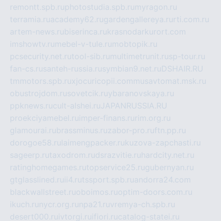
remontt.spb.ru
photostudia.spb.ru
myragon.ru
terramia.ru
academy62.ru
gardengallereya.ru
rti.com.ru
artem-news.ru
biserinca.ru
krasnodarkurort.com
imshowtv.ru
mebel-v-tule.ru
mobtopik.ru
pcsecurity.net.ru
tool-sib.ru
multimetrunit.ru
sp-tour.ru
fan-cs.ru
santeh-russia.ru
symbian9.net.ru
DSHAIR.RU
tmmotors.spb.ru
xjocuricopii.com
musavtomat.msk.ru
obustrojdom.ru
sovetcik.ru
ybaranovskaya.ru
ppknews.ru
cult-alshei.ru
JAPANRUSSIA.RU
proekciyamebel.ru
imper-finans.ru
rim.org.ru
glamourai.ru
brassminus.ru
zabor-pro.ru
ftn.pp.ru
dorogoe58.ru
laimengpacker.ru
kuzova-zapchasti.ru
sageerp.ru
taxodrom.ru
dsrazvitie.ru
hardcity.net.ru
ratinghomegames.ru
topservice25.ru
gubernyan.ru
gtglasslined.ru
ii4.ru
tssport.spb.ru
andorra24.com
blackwallstreet.ru
oboimos.ru
optim-doors.com.ru
ikuch.ru
nycr.org.ru
npa21.ru
vremya-ch.spb.ru
desert000.ru
ivtorgi.ru
ifiori.ru
catalog-statei.ru