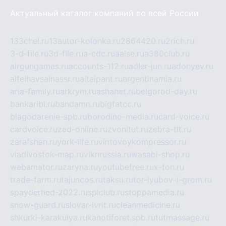
Актуальный каталог компаний по всей России
133chel.ru
13autor-kolonka.ru
2864420.ru
2rich.ru
3-d-file.ru
3d-file.ru
a-cdc.ru
aalse.ru
a380club.ru
airgungames.ru
accounts-112.ru
adler-jun.ru
adonyev.ru
alfeihavsalnassr.ru
altaipant.ru
argentinamia.ru
aria-family.ru
arkrym.ru
ashanet.ru
belgorod-day.ru
bankaribi.ru
bandamn.ru
bigfatcc.ru
blagodarenie-spb.ru
borodino-media.ru
card-voice.ru
cardvoice.ru
zed-online.ru
zvonitut.ru
zebra-tlt.ru
zarafshan.ru
york-life.ru
vintovoykompressor.ru
vladivostok-map.ru
vlknrussia.ru
wasabi-shop.ru
webamator.ru
zaryna.ru
youtubefree.ru
x-ton.ru
trade-farm.ru
tajuncos.ru
taksu.ru
tor-lyubov-i-grom.ru
spayderhed-2022.ru
splclub.ru
stoppamedia.ru
snow-guard.ru
slovar-ivrit.ru
cleanmedicine.ru
shkurki-karakulya.ru
kanotiforet.spb.ru
tutmassage.ru