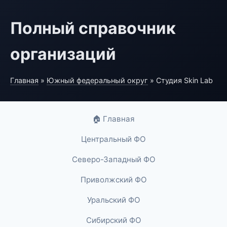
Полный справочник
организаций
Главная
»
Южный федеральный округ
» Студия Skin Lab
🏠 Главная
Центральный ФО
Северо-Западный ФО
Приволжский ФО
Уральский ФО
Сибирский ФО