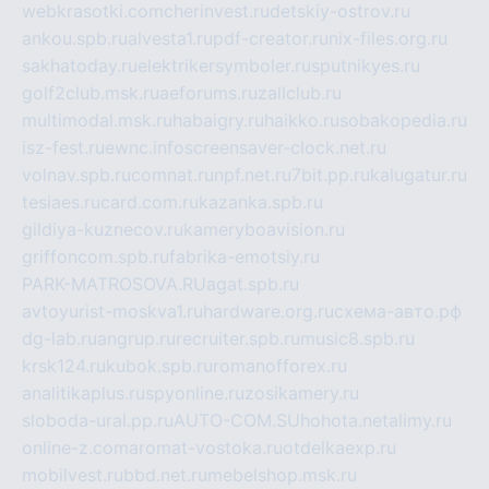
webkrasotki.com
cherinvest.ru
detskiy-ostrov.ru
ankou.spb.ru
alvesta1.ru
pdf-creator.ru
nix-files.org.ru
sakhatoday.ru
elektrikersymboler.ru
sputnikyes.ru
golf2club.msk.ru
aeforums.ru
zallclub.ru
multimodal.msk.ru
habaigry.ru
haikko.ru
sobakopedia.ru
isz-fest.ru
ewnc.info
screensaver-clock.net.ru
volnav.spb.ru
comnat.ru
npf.net.ru
7bit.pp.ru
kalugatur.ru
tesiaes.ru
card.com.ru
kazanka.spb.ru
gildiya-kuznecov.ru
kameryboavision.ru
griffoncom.spb.ru
fabrika-emotsiy.ru
PARK-MATROSOVA.RU
agat.spb.ru
avtoyurist-moskva1.ru
hardware.org.ru
схема-авто.рф
dg-lab.ru
angrup.ru
recruiter.spb.ru
music8.spb.ru
krsk124.ru
kubok.spb.ru
romanofforex.ru
analitikaplus.ru
spyonline.ru
zosikamery.ru
sloboda-ural.pp.ru
AUTO-COM.SU
hohota.net
alimy.ru
online-z.com
aromat-vostoka.ru
otdelkaexp.ru
mobilvest.ru
bbd.net.ru
mebelshop.msk.ru