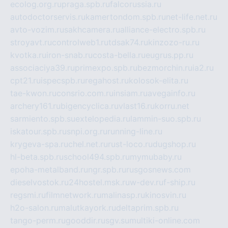
ecolog.org.ru
praga.spb.ru
falcorussia.ru
autodoctorservis.ru
kamertondom.spb.ru
net-life.net.ru
avto-vozim.ru
sakhcamera.ru
alliance-electro.spb.ru
stroyavt.ru
controlweb1.ru
tdsak74.ru
kinzozo-ru.ru
kvotka.ru
iron-snab.ru
costa-bella.ru
eugrus.pp.ru
associaciya39.ru
primexpo.spb.ru
bezmorchin.ru
ia2.ru
cpt21.ru
ispecspb.ru
regahost.ru
kolosok-elita.ru
tae-kwon.ru
consrio.com.ru
insiam.ru
avegainfo.ru
archery161.ru
bigencyclica.ru
vlast16.ru
korru.net
sarmiento.spb.su
extelopedia.ru
lammin-suo.spb.ru
iskatour.spb.ru
snpi.org.ru
running-line.ru
krygeva-spa.ru
chel.net.ru
rust-loco.ru
dugshop.ru
hl-beta.spb.ru
school494.spb.ru
mymubaby.ru
epoha-metalband.ru
ngr.spb.ru
rusgosnews.com
dieselvostok.ru
24hostel.msk.ru
w-dev.ru
f-ship.ru
regsmi.ru
filmnetwork.ru
malinasp.ru
kinosvin.ru
h2o-salon.ru
malutkayork.ru
deltaprim.spb.ru
tango-perm.ru
gooddir.ru
sgv.su
multiki-online.com