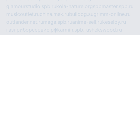
glamourstudio.spb.ru
kola-nature.org
spbmaster.spb.ru
musicoutlet.ru
china.msk.ru
bulldog.su
grimm-online.ru
outlander.net.ru
maga.spb.ru
anime-sell.ru
keseloy.ru
газприборсервис.рф
karmin.spb.ru
shekswood.ru
tischlermebel.ru
automall66.ru
mag-vladimir.ru
yardbar.ru
kiwitour.spb.ru
indesign.com.ru
freestylemebel.ru
bany-samara.ru
rsei.ru
naidisvoyput.ru
mgsn-invest.ru
ipkamerasannce.ru
alicante-house.ru
ibelka74.ru
cozyhouse.info
vlkargalev-studio.ru
700mb.ru
figura-ufa.ru
alina-live.ru
belarusiannews.ru
womenknow.ru
dos-vniimk.ru
sega.net.ru
dv.net.ru
phenomenonsofhistory.com
telesputnik.net.ru
wall.pp.ru
pylesosroidmi.ru
gtc-clan.ru
cligs.ru
bibikazap.ru
popova.org.ru
netwhistler.spb.ru
bellvil.ru
bonzon.ru
iss-vladik.ru
defiparis.net.ru
las-gryzas.ru
amku.ru
electednews.spb.ru
feather.org.ru
spar72.ru
tankiigri.ru
dominus.com.ru
ibtree.ru
sanykool.pp.ru
unixlib.org.ru