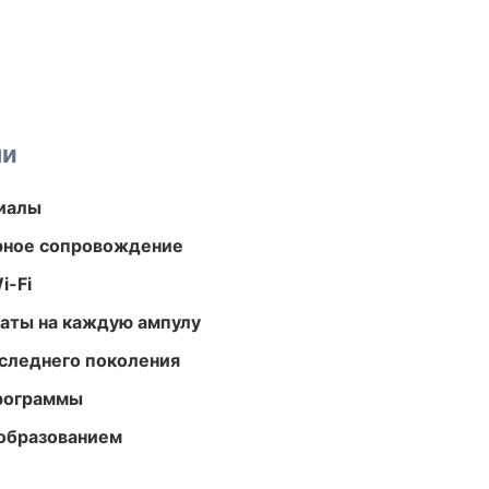
ми
риалы
урное сопровождение
i-Fi
аты на каждую ампулу
следнего поколения
программы
образованием