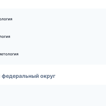
кология
логия
сметология
 федеральный округ