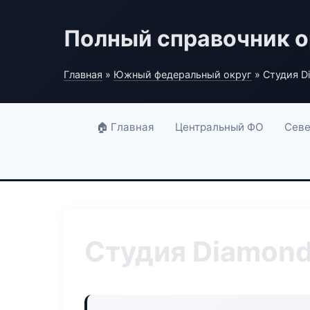
Полный справочник о
Главная
»
Южный федеральный округ
» Студия D
🏠 Главная
Центральный ФО
Севе
Студия Diamond