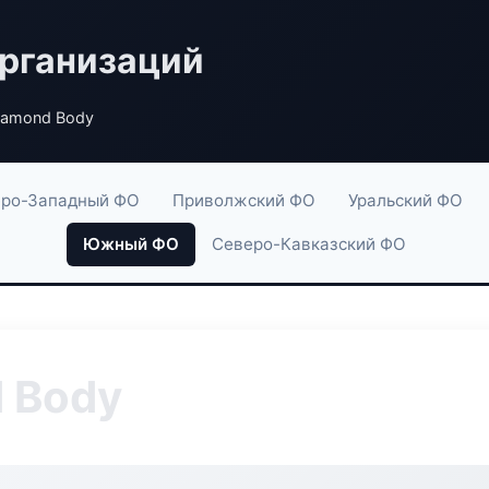
рганизаций
iamond Body
ро-Западный ФО
Приволжский ФО
Уральский ФО
Южный ФО
Северо-Кавказский ФО
 Body