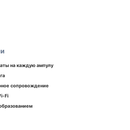
ми
аты на каждую ампулу
га
урное сопровождение
i-Fi
образованием