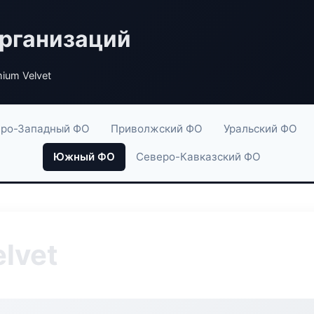
рганизаций
ium Velvet
ро-Западный ФО
Приволжский ФО
Уральский ФО
Южный ФО
Северо-Кавказский ФО
lvet