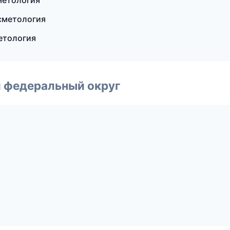
сметология
осметология
етология
 федеральный округ