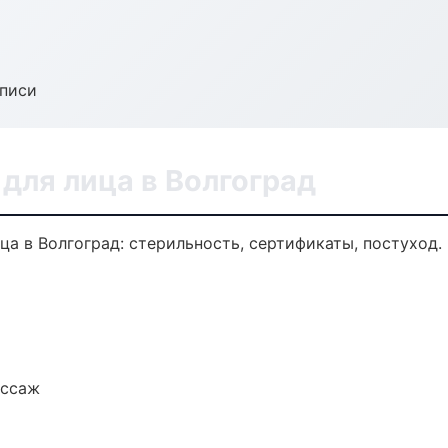
аписи
для лица в Волгоград
а в Волгоград: стерильность, сертификаты, постуход.
ассаж