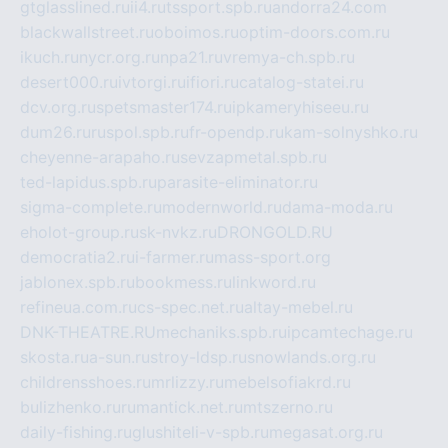
gtglasslined.ru
ii4.ru
tssport.spb.ru
andorra24.com
blackwallstreet.ru
oboimos.ru
optim-doors.com.ru
ikuch.ru
nycr.org.ru
npa21.ru
vremya-ch.spb.ru
desert000.ru
ivtorgi.ru
ifiori.ru
catalog-statei.ru
dcv.org.ru
spetsmaster174.ru
ipkameryhiseeu.ru
dum26.ru
ruspol.spb.ru
fr-opendp.ru
kam-solnyshko.ru
cheyenne-arapaho.ru
sevzapmetal.spb.ru
ted-lapidus.spb.ru
parasite-eliminator.ru
sigma-complete.ru
modernworld.ru
dama-moda.ru
eholot-group.ru
sk-nvkz.ru
DRONGOLD.RU
democratia2.ru
i-farmer.ru
mass-sport.org
jablonex.spb.ru
bookmess.ru
linkword.ru
refineua.com.ru
cs-spec.net.ru
altay-mebel.ru
DNK-THEATRE.RU
mechaniks.spb.ru
ipcamtechage.ru
skosta.ru
a-sun.ru
stroy-ldsp.ru
snowlands.org.ru
childrensshoes.ru
mrlizzy.ru
mebelsofiakrd.ru
bulizhenko.ru
rumantick.net.ru
mtszerno.ru
daily-fishing.ru
glushiteli-v-spb.ru
megasat.org.ru