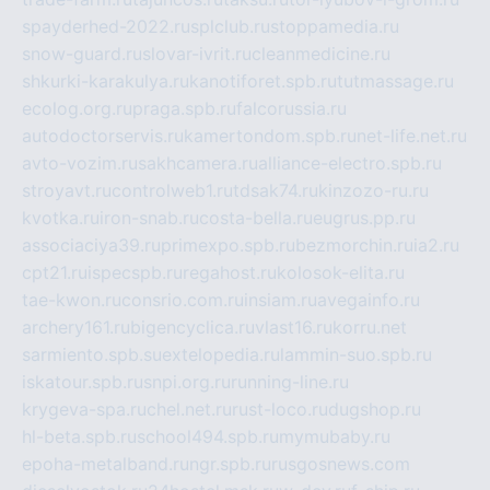
spayderhed-2022.ru
splclub.ru
stoppamedia.ru
snow-guard.ru
slovar-ivrit.ru
cleanmedicine.ru
shkurki-karakulya.ru
kanotiforet.spb.ru
tutmassage.ru
ecolog.org.ru
praga.spb.ru
falcorussia.ru
autodoctorservis.ru
kamertondom.spb.ru
net-life.net.ru
avto-vozim.ru
sakhcamera.ru
alliance-electro.spb.ru
stroyavt.ru
controlweb1.ru
tdsak74.ru
kinzozo-ru.ru
kvotka.ru
iron-snab.ru
costa-bella.ru
eugrus.pp.ru
associaciya39.ru
primexpo.spb.ru
bezmorchin.ru
ia2.ru
cpt21.ru
ispecspb.ru
regahost.ru
kolosok-elita.ru
tae-kwon.ru
consrio.com.ru
insiam.ru
avegainfo.ru
archery161.ru
bigencyclica.ru
vlast16.ru
korru.net
sarmiento.spb.su
extelopedia.ru
lammin-suo.spb.ru
iskatour.spb.ru
snpi.org.ru
running-line.ru
krygeva-spa.ru
chel.net.ru
rust-loco.ru
dugshop.ru
hl-beta.spb.ru
school494.spb.ru
mymubaby.ru
epoha-metalband.ru
ngr.spb.ru
rusgosnews.com