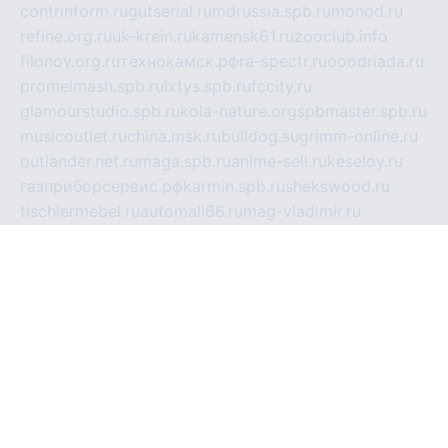
contrinform.ru
gutserial.ru
mdrussia.spb.ru
monod.ru
refine.org.ru
uk-krein.ru
kamensk61.ru
zooclub.info
filonov.org.ru
технокамск.рф
ra-spectr.ru
ooodriada.ru
promelmash.spb.ru
ixtys.spb.ru
fccity.ru
glamourstudio.spb.ru
kola-nature.org
spbmaster.spb.ru
musicoutlet.ru
china.msk.ru
bulldog.su
grimm-online.ru
outlander.net.ru
maga.spb.ru
anime-sell.ru
keseloy.ru
газприборсервис.рф
karmin.spb.ru
shekswood.ru
tischlermebel.ru
automall66.ru
mag-vladimir.ru
yardbar.ru
kiwitour.spb.ru
indesign.com.ru
freestylemebel.ru
bany-samara.ru
rsei.ru
naidisvoyput.ru
mgsn-invest.ru
ipkamerasannce.ru
alicante-house.ru
ibelka74.ru
cozyhouse.info
vlkargalev-studio.ru
700mb.ru
figura-ufa.ru
alina-live.ru
belarusiannews.ru
womenknow.ru
dos-vniimk.ru
sega.net.ru
dv.net.ru
phenomenonsofhistory.com
telesputnik.net.ru
wall.pp.ru
pylesosroidmi.ru
gtc-clan.ru
cligs.ru
bibikazap.ru
popova.org.ru