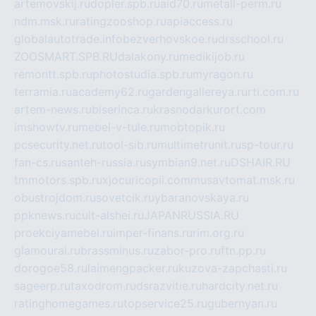
artemovskij.ru
dopler.spb.ru
aid70.ru
metall-perm.ru
ndm.msk.ru
ratingzooshop.ru
apiaccess.ru
globalautotrade.info
bezverhovskoe.ru
drsschool.ru
ZOOSMART.SPB.RU
dalakony.ru
medikijob.ru
remontt.spb.ru
photostudia.spb.ru
myragon.ru
terramia.ru
academy62.ru
gardengallereya.ru
rti.com.ru
artem-news.ru
biserinca.ru
krasnodarkurort.com
imshowtv.ru
mebel-v-tule.ru
mobtopik.ru
pcsecurity.net.ru
tool-sib.ru
multimetrunit.ru
sp-tour.ru
fan-cs.ru
santeh-russia.ru
symbian9.net.ru
DSHAIR.RU
tmmotors.spb.ru
xjocuricopii.com
musavtomat.msk.ru
obustrojdom.ru
sovetcik.ru
ybaranovskaya.ru
ppknews.ru
cult-alshei.ru
JAPANRUSSIA.RU
proekciyamebel.ru
imper-finans.ru
rim.org.ru
glamourai.ru
brassminus.ru
zabor-pro.ru
ftn.pp.ru
dorogoe58.ru
laimengpacker.ru
kuzova-zapchasti.ru
sageerp.ru
taxodrom.ru
dsrazvitie.ru
hardcity.net.ru
ratinghomegames.ru
topservice25.ru
gubernyan.ru