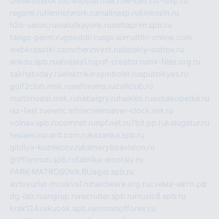
dieselvostok.ru
24hostel.msk.ru
w-dev.ru
f-ship.ru
regsmi.ru
filmnetwork.ru
malinasp.ru
kinosvin.ru
h2o-salon.ru
malutkayork.ru
deltaprim.spb.ru
tango-perm.ru
gooddir.ru
sgv.su
multiki-online.com
webkrasotki.com
cherinvest.ru
detskiy-ostrov.ru
ankou.spb.ru
alvesta1.ru
pdf-creator.ru
nix-files.org.ru
sakhatoday.ru
elektrikersymboler.ru
sputnikyes.ru
golf2club.msk.ru
aeforums.ru
zallclub.ru
multimodal.msk.ru
habaigry.ru
haikko.ru
sobakopedia.ru
isz-fest.ru
ewnc.info
screensaver-clock.net.ru
volnav.spb.ru
comnat.ru
npf.net.ru
7bit.pp.ru
kalugatur.ru
tesiaes.ru
card.com.ru
kazanka.spb.ru
gildiya-kuznecov.ru
kameryboavision.ru
griffoncom.spb.ru
fabrika-emotsiy.ru
PARK-MATROSOVA.RU
agat.spb.ru
avtoyurist-moskva1.ru
hardware.org.ru
схема-авто.рф
dg-lab.ru
angrup.ru
recruiter.spb.ru
music8.spb.ru
krsk124.ru
kubok.spb.ru
romanofforex.ru