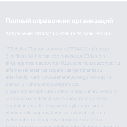
Полный справочник организаций
Актуальный каталог компаний по всей России
133chel.ru
13autor-kolonka.ru
2864420.ru
2rich.ru
3-d-file.ru
3d-file.ru
a-cdc.ru
aalse.ru
a380club.ru
airgungames.ru
accounts-112.ru
adler-jun.ru
adonyev.ru
alfeihavsalnassr.ru
altaipant.ru
argentinamia.ru
aria-family.ru
arkrym.ru
ashanet.ru
belgorod-day.ru
bankaribi.ru
bandamn.ru
bigfatcc.ru
blagodarenie-spb.ru
borodino-media.ru
card-voice.ru
cardvoice.ru
zed-online.ru
zvonitut.ru
zebra-tlt.ru
zarafshan.ru
york-life.ru
vintovoykompressor.ru
vladivostok-map.ru
vlknrussia.ru
wasabi-shop.ru
webamator.ru
zaryna.ru
youtubefree.ru
x-ton.ru
trade-farm.ru
tajuncos.ru
taksu.ru
tor-lyubov-i-grom.ru