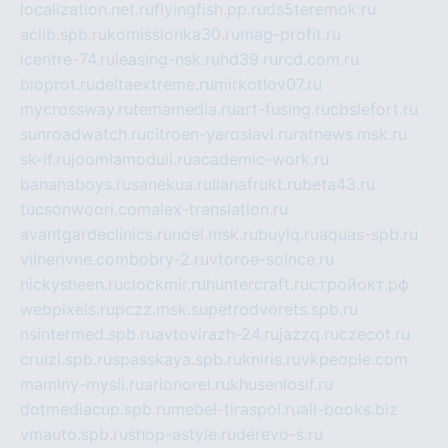
localization.net.ru
flyingfish.pp.ru
ds5teremok.ru
aclib.spb.ru
komissionka30.ru
mag-profit.ru
icentre-74.ru
leasing-nsk.ru
hd39.ru
rcd.com.ru
bioprot.ru
deltaextreme.ru
mirkotlov07.ru
mycrossway.ru
temamedia.ru
art-fusing.ru
cbslefort.ru
sunroadwatch.ru
citroen-yaroslavl.ru
ratnews.msk.ru
sk-if.ru
joomlamoduli.ru
academic-work.ru
bananaboys.ru
sanekua.ru
lianafrukt.ru
beta43.ru
tucsonwoori.com
alex-translation.ru
avantgardeclinics.ru
noel.msk.ru
buylq.ru
aquas-spb.ru
vilnerivne.com
bobry-2.ru
vtoroe-solnce.ru
nickysheen.ru
clockmir.ru
huntercraft.ru
стройокт.рф
webpixels.ru
pczz.msk.su
petrodvorets.spb.ru
nsintermed.spb.ru
avtovirazh-24.ru
jazzq.ru
czecot.ru
cruizi.spb.ru
spasskaya.spb.ru
kniris.ru
vkpeople.com
maminy-mysli.ru
arionorel.ru
khuseniosif.ru
dotmediacup.spb.ru
mebel-tiraspol.ru
all-books.biz
vmauto.spb.ru
shop-astyle.ru
derevo-s.ru