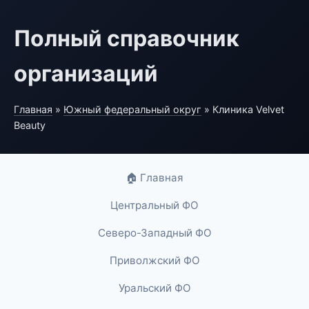
Полный справочник
организаций
Главная
»
Южный федеральный округ
» Клиника Velvet
Beauty
🏠 Главная
Центральный ФО
Северо-Западный ФО
Приволжский ФО
Уральский ФО