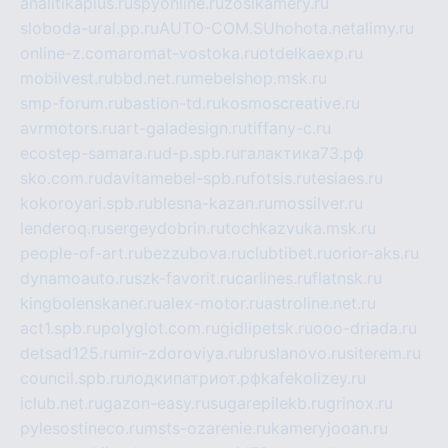
analitikaplus.ru
spyonline.ru
zosikamery.ru
sloboda-ural.pp.ru
AUTO-COM.SU
hohota.net
alimy.ru
online-z.com
aromat-vostoka.ru
otdelkaexp.ru
mobilvest.ru
bbd.net.ru
mebelshop.msk.ru
smp-forum.ru
bastion-td.ru
kosmoscreative.ru
avrmotors.ru
art-galadesign.ru
tiffany-c.ru
ecostep-samara.ru
d-p.spb.ru
галактика73.рф
sko.com.ru
davitamebel-spb.ru
fotsis.ru
tesiaes.ru
kokoroyari.spb.ru
blesna-kazan.ru
mossilver.ru
lenderoq.ru
sergeydobrin.ru
tochkazvuka.msk.ru
people-of-art.ru
bezzubova.ru
clubtibet.ru
orior-aks.ru
dynamoauto.ru
szk-favorit.ru
carlines.ru
flatnsk.ru
kingbolenskaner.ru
alex-motor.ru
astroline.net.ru
act1.spb.ru
polyglot.com.ru
gidlipetsk.ru
ooo-driada.ru
detsad125.ru
mir-zdoroviya.ru
bruslanovo.ru
siterem.ru
council.spb.ru
лодкипатриот.рф
kafekolizey.ru
iclub.net.ru
gazon-easy.ru
sugarepilekb.ru
grinox.ru
pylesostineco.ru
msts-ozarenie.ru
kameryjooan.ru