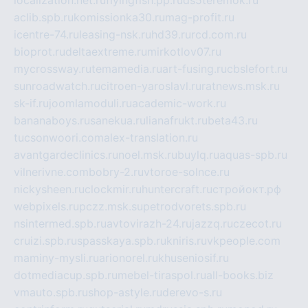
localization.net.ru
flyingfish.pp.ru
ds5teremok.ru
aclib.spb.ru
komissionka30.ru
mag-profit.ru
icentre-74.ru
leasing-nsk.ru
hd39.ru
rcd.com.ru
bioprot.ru
deltaextreme.ru
mirkotlov07.ru
mycrossway.ru
temamedia.ru
art-fusing.ru
cbslefort.ru
sunroadwatch.ru
citroen-yaroslavl.ru
ratnews.msk.ru
sk-if.ru
joomlamoduli.ru
academic-work.ru
bananaboys.ru
sanekua.ru
lianafrukt.ru
beta43.ru
tucsonwoori.com
alex-translation.ru
avantgardeclinics.ru
noel.msk.ru
buylq.ru
aquas-spb.ru
vilnerivne.com
bobry-2.ru
vtoroe-solnce.ru
nickysheen.ru
clockmir.ru
huntercraft.ru
стройокт.рф
webpixels.ru
pczz.msk.su
petrodvorets.spb.ru
nsintermed.spb.ru
avtovirazh-24.ru
jazzq.ru
czecot.ru
cruizi.spb.ru
spasskaya.spb.ru
kniris.ru
vkpeople.com
maminy-mysli.ru
arionorel.ru
khuseniosif.ru
dotmediacup.spb.ru
mebel-tiraspol.ru
all-books.biz
vmauto.spb.ru
shop-astyle.ru
derevo-s.ru