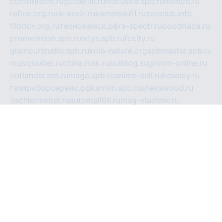
contrinform.ru
gutserial.ru
mdrussia.spb.ru
monod.ru
refine.org.ru
uk-krein.ru
kamensk61.ru
zooclub.info
filonov.org.ru
технокамск.рф
ra-spectr.ru
ooodriada.ru
promelmash.spb.ru
ixtys.spb.ru
fccity.ru
glamourstudio.spb.ru
kola-nature.org
spbmaster.spb.ru
musicoutlet.ru
china.msk.ru
bulldog.su
grimm-online.ru
outlander.net.ru
maga.spb.ru
anime-sell.ru
keseloy.ru
газприборсервис.рф
karmin.spb.ru
shekswood.ru
tischlermebel.ru
automall66.ru
mag-vladimir.ru
yardbar.ru
kiwitour.spb.ru
indesign.com.ru
freestylemebel.ru
bany-samara.ru
rsei.ru
naidisvoyput.ru
mgsn-invest.ru
ipkamerasannce.ru
alicante-house.ru
ibelka74.ru
cozyhouse.info
vlkargalev-studio.ru
700mb.ru
figura-ufa.ru
alina-live.ru
belarusiannews.ru
womenknow.ru
dos-vniimk.ru
sega.net.ru
dv.net.ru
phenomenonsofhistory.com
telesputnik.net.ru
wall.pp.ru
pylesosroidmi.ru
gtc-clan.ru
cligs.ru
bibikazap.ru
popova.org.ru