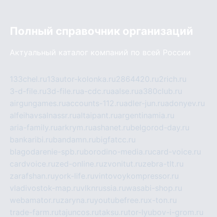
Полный справочник организаций
Актуальный каталог компаний по всей России
133chel.ru
13autor-kolonka.ru
2864420.ru
2rich.ru
3-d-file.ru
3d-file.ru
a-cdc.ru
aalse.ru
a380club.ru
airgungames.ru
accounts-112.ru
adler-jun.ru
adonyev.ru
alfeihavsalnassr.ru
altaipant.ru
argentinamia.ru
aria-family.ru
arkrym.ru
ashanet.ru
belgorod-day.ru
bankaribi.ru
bandamn.ru
bigfatcc.ru
blagodarenie-spb.ru
borodino-media.ru
card-voice.ru
cardvoice.ru
zed-online.ru
zvonitut.ru
zebra-tlt.ru
zarafshan.ru
york-life.ru
vintovoykompressor.ru
vladivostok-map.ru
vlknrussia.ru
wasabi-shop.ru
webamator.ru
zaryna.ru
youtubefree.ru
x-ton.ru
trade-farm.ru
tajuncos.ru
taksu.ru
tor-lyubov-i-grom.ru