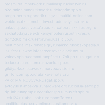
regsmi.ru
filmnetwork.ru
malinasp.ru
kinosvin.ru
h2o-salon.ru
malutkayork.ru
deltaprim.spb.ru
tango-perm.ru
gooddir.ru
sgv.su
multiki-online.com
webkrasotki.com
cherinvest.ru
detskiy-ostrov.ru
ankou.spb.ru
alvesta1.ru
pdf-creator.ru
nix-files.org.ru
sakhatoday.ru
elektrikersymboler.ru
sputnikyes.ru
golf2club.msk.ru
aeforums.ru
zallclub.ru
multimodal.msk.ru
habaigry.ru
haikko.ru
sobakopedia.ru
isz-fest.ru
ewnc.info
screensaver-clock.net.ru
volnav.spb.ru
comnat.ru
npf.net.ru
7bit.pp.ru
kalugatur.ru
tesiaes.ru
card.com.ru
kazanka.spb.ru
gildiya-kuznecov.ru
kameryboavision.ru
griffoncom.spb.ru
fabrika-emotsiy.ru
PARK-MATROSOVA.RU
agat.spb.ru
avtoyurist-moskva1.ru
hardware.org.ru
схема-авто.рф
dg-lab.ru
angrup.ru
recruiter.spb.ru
music8.spb.ru
krsk124.ru
kubok.spb.ru
romanofforex.ru
analitikaplus.ru
spyonline.ru
zosikamery.ru