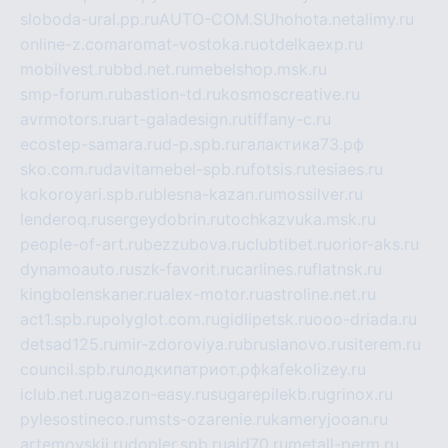
sloboda-ural.pp.ru
AUTO-COM.SU
hohota.net
alimy.ru
online-z.com
aromat-vostoka.ru
otdelkaexp.ru
mobilvest.ru
bbd.net.ru
mebelshop.msk.ru
smp-forum.ru
bastion-td.ru
kosmoscreative.ru
avrmotors.ru
art-galadesign.ru
tiffany-c.ru
ecostep-samara.ru
d-p.spb.ru
галактика73.рф
sko.com.ru
davitamebel-spb.ru
fotsis.ru
tesiaes.ru
kokoroyari.spb.ru
blesna-kazan.ru
mossilver.ru
lenderoq.ru
sergeydobrin.ru
tochkazvuka.msk.ru
people-of-art.ru
bezzubova.ru
clubtibet.ru
orior-aks.ru
dynamoauto.ru
szk-favorit.ru
carlines.ru
flatnsk.ru
kingbolenskaner.ru
alex-motor.ru
astroline.net.ru
act1.spb.ru
polyglot.com.ru
gidlipetsk.ru
ooo-driada.ru
detsad125.ru
mir-zdoroviya.ru
bruslanovo.ru
siterem.ru
council.spb.ru
лодкипатриот.рф
kafekolizey.ru
iclub.net.ru
gazon-easy.ru
sugarepilekb.ru
grinox.ru
pylesostineco.ru
msts-ozarenie.ru
kameryjooan.ru
artemovskij.ru
dopler.spb.ru
aid70.ru
metall-perm.ru