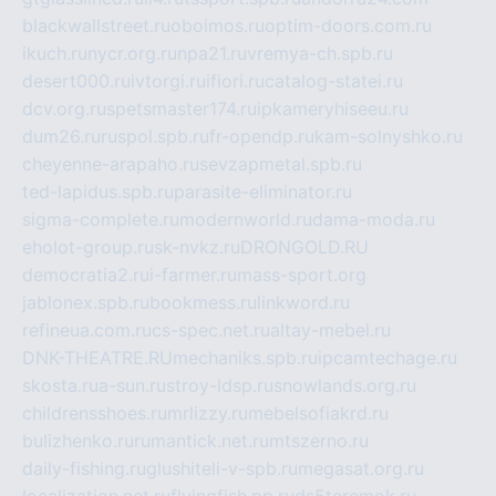
blackwallstreet.ru
oboimos.ru
optim-doors.com.ru
ikuch.ru
nycr.org.ru
npa21.ru
vremya-ch.spb.ru
desert000.ru
ivtorgi.ru
ifiori.ru
catalog-statei.ru
dcv.org.ru
spetsmaster174.ru
ipkameryhiseeu.ru
dum26.ru
ruspol.spb.ru
fr-opendp.ru
kam-solnyshko.ru
cheyenne-arapaho.ru
sevzapmetal.spb.ru
ted-lapidus.spb.ru
parasite-eliminator.ru
sigma-complete.ru
modernworld.ru
dama-moda.ru
eholot-group.ru
sk-nvkz.ru
DRONGOLD.RU
democratia2.ru
i-farmer.ru
mass-sport.org
jablonex.spb.ru
bookmess.ru
linkword.ru
refineua.com.ru
cs-spec.net.ru
altay-mebel.ru
DNK-THEATRE.RU
mechaniks.spb.ru
ipcamtechage.ru
skosta.ru
a-sun.ru
stroy-ldsp.ru
snowlands.org.ru
childrensshoes.ru
mrlizzy.ru
mebelsofiakrd.ru
bulizhenko.ru
rumantick.net.ru
mtszerno.ru
daily-fishing.ru
glushiteli-v-spb.ru
megasat.org.ru