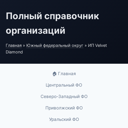
Полный справочник
организаций
Главная
»
Южный федеральный округ
» ИП Velvet
Diamond
🏠 Главная
Центральный ФО
Северо-Западный ФО
Приволжский ФО
Уральский ФО