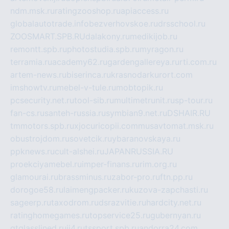
ndm.msk.ru
ratingzooshop.ru
apiaccess.ru
globalautotrade.info
bezverhovskoe.ru
drsschool.ru
ZOOSMART.SPB.RU
dalakony.ru
medikijob.ru
remontt.spb.ru
photostudia.spb.ru
myragon.ru
terramia.ru
academy62.ru
gardengallereya.ru
rti.com.ru
artem-news.ru
biserinca.ru
krasnodarkurort.com
imshowtv.ru
mebel-v-tule.ru
mobtopik.ru
pcsecurity.net.ru
tool-sib.ru
multimetrunit.ru
sp-tour.ru
fan-cs.ru
santeh-russia.ru
symbian9.net.ru
DSHAIR.RU
tmmotors.spb.ru
xjocuricopii.com
musavtomat.msk.ru
obustrojdom.ru
sovetcik.ru
ybaranovskaya.ru
ppknews.ru
cult-alshei.ru
JAPANRUSSIA.RU
proekciyamebel.ru
imper-finans.ru
rim.org.ru
glamourai.ru
brassminus.ru
zabor-pro.ru
ftn.pp.ru
dorogoe58.ru
laimengpacker.ru
kuzova-zapchasti.ru
sageerp.ru
taxodrom.ru
dsrazvitie.ru
hardcity.net.ru
ratinghomegames.ru
topservice25.ru
gubernyan.ru
gtglasslined.ru
ii4.ru
tssport.spb.ru
andorra24.com