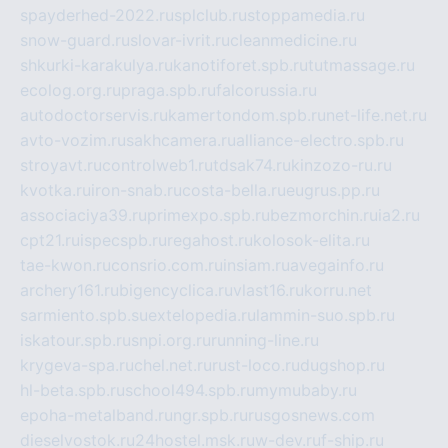
spayderhed-2022.ru
splclub.ru
stoppamedia.ru
snow-guard.ru
slovar-ivrit.ru
cleanmedicine.ru
shkurki-karakulya.ru
kanotiforet.spb.ru
tutmassage.ru
ecolog.org.ru
praga.spb.ru
falcorussia.ru
autodoctorservis.ru
kamertondom.spb.ru
net-life.net.ru
avto-vozim.ru
sakhcamera.ru
alliance-electro.spb.ru
stroyavt.ru
controlweb1.ru
tdsak74.ru
kinzozo-ru.ru
kvotka.ru
iron-snab.ru
costa-bella.ru
eugrus.pp.ru
associaciya39.ru
primexpo.spb.ru
bezmorchin.ru
ia2.ru
cpt21.ru
ispecspb.ru
regahost.ru
kolosok-elita.ru
tae-kwon.ru
consrio.com.ru
insiam.ru
avegainfo.ru
archery161.ru
bigencyclica.ru
vlast16.ru
korru.net
sarmiento.spb.su
extelopedia.ru
lammin-suo.spb.ru
iskatour.spb.ru
snpi.org.ru
running-line.ru
krygeva-spa.ru
chel.net.ru
rust-loco.ru
dugshop.ru
hl-beta.spb.ru
school494.spb.ru
mymubaby.ru
epoha-metalband.ru
ngr.spb.ru
rusgosnews.com
dieselvostok.ru
24hostel.msk.ru
w-dev.ru
f-ship.ru