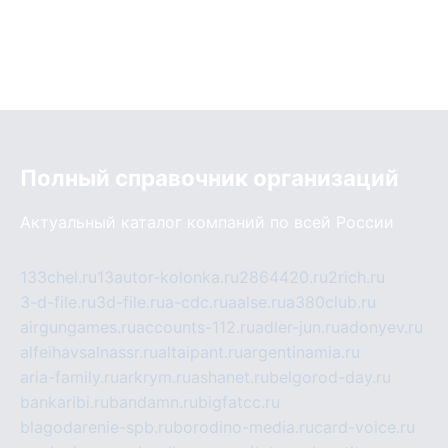
Полный справочник организаций
Актуальный каталог компаний по всей России
133chel.ru
13autor-kolonka.ru
2864420.ru
2rich.ru
3-d-file.ru
3d-file.ru
a-cdc.ru
aalse.ru
a380club.ru
airgungames.ru
accounts-112.ru
adler-jun.ru
adonyev.ru
alfeihavsalnassr.ru
altaipant.ru
argentinamia.ru
aria-family.ru
arkrym.ru
ashanet.ru
belgorod-day.ru
bankaribi.ru
bandamn.ru
bigfatcc.ru
blagodarenie-spb.ru
borodino-media.ru
card-voice.ru