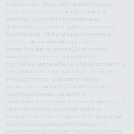
skosta.ru
a-sun.ru
stroy-ldsp.ru
snowlands.org.ru
childrensshoes.ru
mrlizzy.ru
mebelsofiakrd.ru
bulizhenko.ru
rumantick.net.ru
mtszerno.ru
daily-fishing.ru
glushiteli-v-spb.ru
megasat.org.ru
localization.net.ru
flyingfish.pp.ru
ds5teremok.ru
aclib.spb.ru
komissionka30.ru
mag-profit.ru
icentre-74.ru
leasing-nsk.ru
hd39.ru
rcd.com.ru
bioprot.ru
deltaextreme.ru
mirkotlov07.ru
mycrossway.ru
temamedia.ru
art-fusing.ru
cbslefort.ru
sunroadwatch.ru
citroen-yaroslavl.ru
ratnews.msk.ru
sk-if.ru
joomlamoduli.ru
academic-work.ru
bananaboys.ru
sanekua.ru
lianafrukt.ru
beta43.ru
tucsonwoori.com
alex-translation.ru
avantgardeclinics.ru
noel.msk.ru
buylq.ru
aquas-spb.ru
vilnerivne.com
bobry-2.ru
vtoroe-solnce.ru
nickysheen.ru
clockmir.ru
huntercraft.ru
стройокт.рф
webpixels.ru
pczz.msk.su
petrodvorets.spb.ru
nsintermed.spb.ru
avtovirazh-24.ru
jazzq.ru
czecot.ru