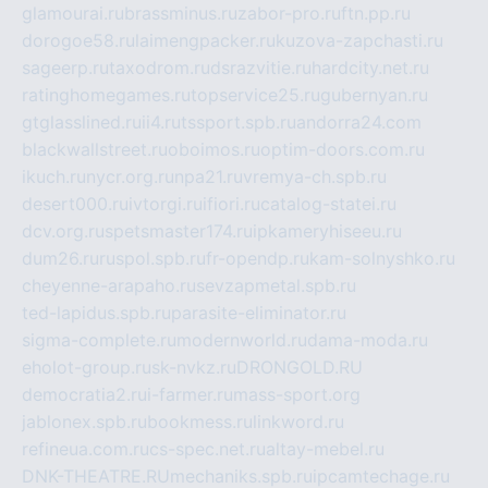
glamourai.ru
brassminus.ru
zabor-pro.ru
ftn.pp.ru
dorogoe58.ru
laimengpacker.ru
kuzova-zapchasti.ru
sageerp.ru
taxodrom.ru
dsrazvitie.ru
hardcity.net.ru
ratinghomegames.ru
topservice25.ru
gubernyan.ru
gtglasslined.ru
ii4.ru
tssport.spb.ru
andorra24.com
blackwallstreet.ru
oboimos.ru
optim-doors.com.ru
ikuch.ru
nycr.org.ru
npa21.ru
vremya-ch.spb.ru
desert000.ru
ivtorgi.ru
ifiori.ru
catalog-statei.ru
dcv.org.ru
spetsmaster174.ru
ipkameryhiseeu.ru
dum26.ru
ruspol.spb.ru
fr-opendp.ru
kam-solnyshko.ru
cheyenne-arapaho.ru
sevzapmetal.spb.ru
ted-lapidus.spb.ru
parasite-eliminator.ru
sigma-complete.ru
modernworld.ru
dama-moda.ru
eholot-group.ru
sk-nvkz.ru
DRONGOLD.RU
democratia2.ru
i-farmer.ru
mass-sport.org
jablonex.spb.ru
bookmess.ru
linkword.ru
refineua.com.ru
cs-spec.net.ru
altay-mebel.ru
DNK-THEATRE.RU
mechaniks.spb.ru
ipcamtechage.ru