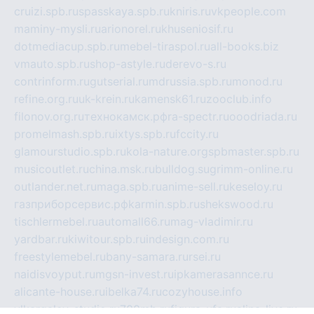
cruizi.spb.ru
spasskaya.spb.ru
kniris.ru
vkpeople.com
maminy-mysli.ru
arionorel.ru
khuseniosif.ru
dotmediacup.spb.ru
mebel-tiraspol.ru
all-books.biz
vmauto.spb.ru
shop-astyle.ru
derevo-s.ru
contrinform.ru
gutserial.ru
mdrussia.spb.ru
monod.ru
refine.org.ru
uk-krein.ru
kamensk61.ru
zooclub.info
filonov.org.ru
технокамск.рф
ra-spectr.ru
ooodriada.ru
promelmash.spb.ru
ixtys.spb.ru
fccity.ru
glamourstudio.spb.ru
kola-nature.org
spbmaster.spb.ru
musicoutlet.ru
china.msk.ru
bulldog.su
grimm-online.ru
outlander.net.ru
maga.spb.ru
anime-sell.ru
keseloy.ru
газприборсервис.рф
karmin.spb.ru
shekswood.ru
tischlermebel.ru
automall66.ru
mag-vladimir.ru
yardbar.ru
kiwitour.spb.ru
indesign.com.ru
freestylemebel.ru
bany-samara.ru
rsei.ru
naidisvoyput.ru
mgsn-invest.ru
ipkamerasannce.ru
alicante-house.ru
ibelka74.ru
cozyhouse.info
vlkargalev-studio.ru
700mb.ru
figura-ufa.ru
alina-live.ru