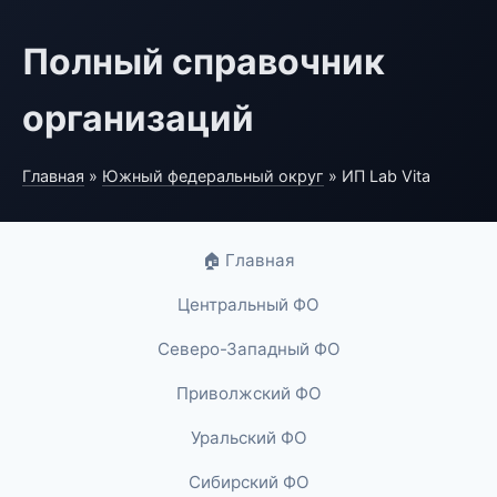
Полный справочник
организаций
Главная
»
Южный федеральный округ
» ИП Lab Vita
🏠 Главная
Центральный ФО
Северо-Западный ФО
Приволжский ФО
Уральский ФО
Сибирский ФО