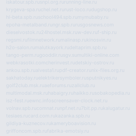
iskatour.spb.ru
snpi.org.ru
running-line.ru
krygeva-spa.ru
chel.net.ru
rust-loco.ru
dugshop.ru
hl-beta.spb.ru
school494.spb.ru
mymubaby.ru
epoha-metalband.ru
ngr.spb.ru
rusgosnews.com
dieselvostok.ru
24hostel.msk.ru
w-dev.ru
f-ship.ru
regsmi.ru
filmnetwork.ru
malinasp.ru
kinosvin.ru
h2o-salon.ru
malutkayork.ru
deltaprim.spb.ru
tango-perm.ru
gooddir.ru
sgv.su
multiki-online.com
webkrasotki.com
cherinvest.ru
detskiy-ostrov.ru
ankou.spb.ru
alvesta1.ru
pdf-creator.ru
nix-files.org.ru
sakhatoday.ru
elektrikersymboler.ru
sputnikyes.ru
golf2club.msk.ru
aeforums.ru
zallclub.ru
multimodal.msk.ru
habaigry.ru
haikko.ru
sobakopedia.ru
isz-fest.ru
ewnc.info
screensaver-clock.net.ru
volnav.spb.ru
comnat.ru
npf.net.ru
7bit.pp.ru
kalugatur.ru
tesiaes.ru
card.com.ru
kazanka.spb.ru
gildiya-kuznecov.ru
kameryboavision.ru
griffoncom.spb.ru
fabrika-emotsiy.ru