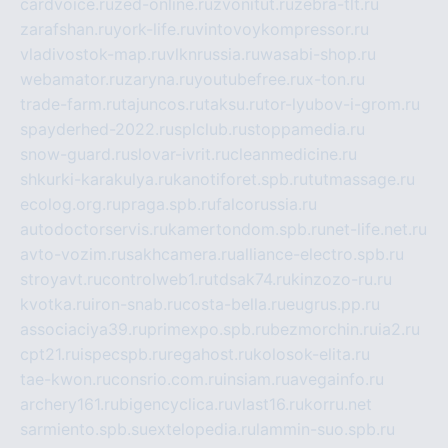
cardvoice.ru
zed-online.ru
zvonitut.ru
zebra-tlt.ru
zarafshan.ru
york-life.ru
vintovoykompressor.ru
vladivostok-map.ru
vlknrussia.ru
wasabi-shop.ru
webamator.ru
zaryna.ru
youtubefree.ru
x-ton.ru
trade-farm.ru
tajuncos.ru
taksu.ru
tor-lyubov-i-grom.ru
spayderhed-2022.ru
splclub.ru
stoppamedia.ru
snow-guard.ru
slovar-ivrit.ru
cleanmedicine.ru
shkurki-karakulya.ru
kanotiforet.spb.ru
tutmassage.ru
ecolog.org.ru
praga.spb.ru
falcorussia.ru
autodoctorservis.ru
kamertondom.spb.ru
net-life.net.ru
avto-vozim.ru
sakhcamera.ru
alliance-electro.spb.ru
stroyavt.ru
controlweb1.ru
tdsak74.ru
kinzozo-ru.ru
kvotka.ru
iron-snab.ru
costa-bella.ru
eugrus.pp.ru
associaciya39.ru
primexpo.spb.ru
bezmorchin.ru
ia2.ru
cpt21.ru
ispecspb.ru
regahost.ru
kolosok-elita.ru
tae-kwon.ru
consrio.com.ru
insiam.ru
avegainfo.ru
archery161.ru
bigencyclica.ru
vlast16.ru
korru.net
sarmiento.spb.su
extelopedia.ru
lammin-suo.spb.ru