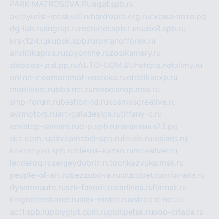
PARK-MATROSOVA.RU
agat.spb.ru
avtoyurist-moskva1.ru
hardware.org.ru
схема-авто.рф
dg-lab.ru
angrup.ru
recruiter.spb.ru
music8.spb.ru
krsk124.ru
kubok.spb.ru
romanofforex.ru
analitikaplus.ru
spyonline.ru
zosikamery.ru
sloboda-ural.pp.ru
AUTO-COM.SU
hohota.net
alimy.ru
online-z.com
aromat-vostoka.ru
otdelkaexp.ru
mobilvest.ru
bbd.net.ru
mebelshop.msk.ru
smp-forum.ru
bastion-td.ru
kosmoscreative.ru
avrmotors.ru
art-galadesign.ru
tiffany-c.ru
ecostep-samara.ru
d-p.spb.ru
галактика73.рф
sko.com.ru
davitamebel-spb.ru
fotsis.ru
tesiaes.ru
kokoroyari.spb.ru
blesna-kazan.ru
mossilver.ru
lenderoq.ru
sergeydobrin.ru
tochkazvuka.msk.ru
people-of-art.ru
bezzubova.ru
clubtibet.ru
orior-aks.ru
dynamoauto.ru
szk-favorit.ru
carlines.ru
flatnsk.ru
kingbolenskaner.ru
alex-motor.ru
astroline.net.ru
act1.spb.ru
polyglot.com.ru
gidlipetsk.ru
ooo-driada.ru