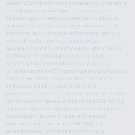
detsad125.ru
mir-zdoroviya.ru
bruslanovo.ru
siterem.ru
council.spb.ru
лодкипатриот.рф
kafekolizey.ru
iclub.net.ru
gazon-easy.ru
sugarepilekb.ru
grinox.ru
pylesostineco.ru
msts-ozarenie.ru
kameryjooan.ru
artemovskij.ru
dopler.spb.ru
aid70.ru
metall-perm.ru
ndm.msk.ru
ratingzooshop.ru
apiaccess.ru
globalautotrade.info
bezverhovskoe.ru
drsschool.ru
ZOOSMART.SPB.RU
dalakony.ru
medikijob.ru
remontt.spb.ru
photostudia.spb.ru
myragon.ru
terramia.ru
academy62.ru
gardengallereya.ru
rti.com.ru
artem-news.ru
biserinca.ru
krasnodarkurort.com
imshowtv.ru
mebel-v-tule.ru
mobtopik.ru
pcsecurity.net.ru
tool-sib.ru
multimetrunit.ru
sp-tour.ru
fan-cs.ru
santeh-russia.ru
symbian9.net.ru
DSHAIR.RU
tmmotors.spb.ru
xjocuricopii.com
musavtomat.msk.ru
obustrojdom.ru
sovetcik.ru
ybaranovskaya.ru
ppknews.ru
cult-alshei.ru
JAPANRUSSIA.RU
proekciyamebel.ru
imper-finans.ru
rim.org.ru