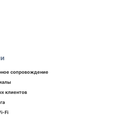
ми
урное сопровождение
риалы
ых клиентов
га
i-Fi