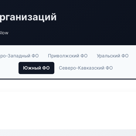
рганизаций
Glow
ро-Западный ФО
Приволжский ФО
Уральский ФО
Южный ФО
Северо-Кавказский ФО