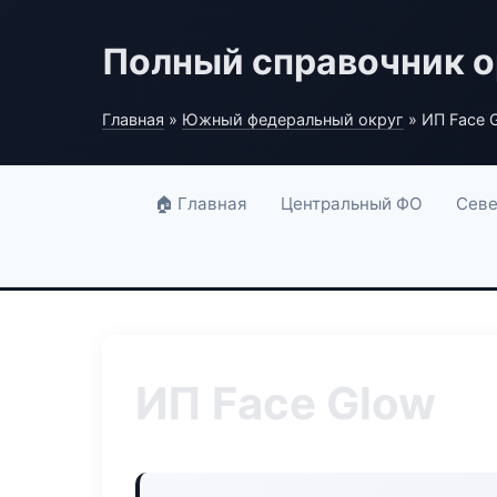
Полный справочник о
Главная
»
Южный федеральный округ
» ИП Face 
🏠 Главная
Центральный ФО
Севе
ИП Face Glow