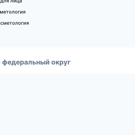
 для лица
сметология
осметология
 федеральный округ