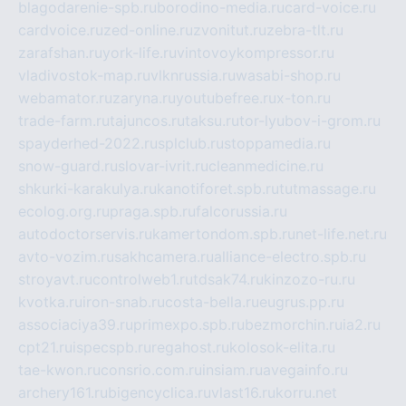
blagodarenie-spb.ru
borodino-media.ru
card-voice.ru
cardvoice.ru
zed-online.ru
zvonitut.ru
zebra-tlt.ru
zarafshan.ru
york-life.ru
vintovoykompressor.ru
vladivostok-map.ru
vlknrussia.ru
wasabi-shop.ru
webamator.ru
zaryna.ru
youtubefree.ru
x-ton.ru
trade-farm.ru
tajuncos.ru
taksu.ru
tor-lyubov-i-grom.ru
spayderhed-2022.ru
splclub.ru
stoppamedia.ru
snow-guard.ru
slovar-ivrit.ru
cleanmedicine.ru
shkurki-karakulya.ru
kanotiforet.spb.ru
tutmassage.ru
ecolog.org.ru
praga.spb.ru
falcorussia.ru
autodoctorservis.ru
kamertondom.spb.ru
net-life.net.ru
avto-vozim.ru
sakhcamera.ru
alliance-electro.spb.ru
stroyavt.ru
controlweb1.ru
tdsak74.ru
kinzozo-ru.ru
kvotka.ru
iron-snab.ru
costa-bella.ru
eugrus.pp.ru
associaciya39.ru
primexpo.spb.ru
bezmorchin.ru
ia2.ru
cpt21.ru
ispecspb.ru
regahost.ru
kolosok-elita.ru
tae-kwon.ru
consrio.com.ru
insiam.ru
avegainfo.ru
archery161.ru
bigencyclica.ru
vlast16.ru
korru.net