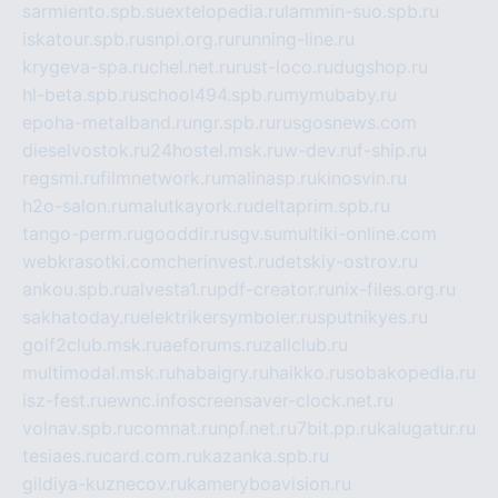
sarmiento.spb.su
extelopedia.ru
lammin-suo.spb.ru
iskatour.spb.ru
snpi.org.ru
running-line.ru
krygeva-spa.ru
chel.net.ru
rust-loco.ru
dugshop.ru
hl-beta.spb.ru
school494.spb.ru
mymubaby.ru
epoha-metalband.ru
ngr.spb.ru
rusgosnews.com
dieselvostok.ru
24hostel.msk.ru
w-dev.ru
f-ship.ru
regsmi.ru
filmnetwork.ru
malinasp.ru
kinosvin.ru
h2o-salon.ru
malutkayork.ru
deltaprim.spb.ru
tango-perm.ru
gooddir.ru
sgv.su
multiki-online.com
webkrasotki.com
cherinvest.ru
detskiy-ostrov.ru
ankou.spb.ru
alvesta1.ru
pdf-creator.ru
nix-files.org.ru
sakhatoday.ru
elektrikersymboler.ru
sputnikyes.ru
golf2club.msk.ru
aeforums.ru
zallclub.ru
multimodal.msk.ru
habaigry.ru
haikko.ru
sobakopedia.ru
isz-fest.ru
ewnc.info
screensaver-clock.net.ru
volnav.spb.ru
comnat.ru
npf.net.ru
7bit.pp.ru
kalugatur.ru
tesiaes.ru
card.com.ru
kazanka.spb.ru
gildiya-kuznecov.ru
kameryboavision.ru