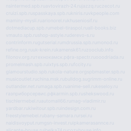
nsintermed.spb.ru
avtovirazh-24.ru
jazzq.ru
czecot.ru
cruizi.spb.ru
spasskaya.spb.ru
kniris.ru
vkpeople.com
maminy-mysli.ru
arionorel.ru
khuseniosif.ru
dotmediacup.spb.ru
mebel-tiraspol.ru
all-books.biz
vmauto.spb.ru
shop-astyle.ru
derevo-s.ru
contrinform.ru
gutserial.ru
mdrussia.spb.ru
monod.ru
refine.org.ru
uk-krein.ru
kamensk61.ru
zooclub.info
filonov.org.ru
технокамск.рф
ra-spectr.ru
ooodriada.ru
promelmash.spb.ru
ixtys.spb.ru
fccity.ru
glamourstudio.spb.ru
kola-nature.org
spbmaster.spb.ru
musicoutlet.ru
china.msk.ru
bulldog.su
grimm-online.ru
outlander.net.ru
maga.spb.ru
anime-sell.ru
keseloy.ru
газприборсервис.рф
karmin.spb.ru
shekswood.ru
tischlermebel.ru
automall66.ru
mag-vladimir.ru
yardbar.ru
kiwitour.spb.ru
indesign.com.ru
freestylemebel.ru
bany-samara.ru
rsei.ru
naidisvoyput.ru
mgsn-invest.ru
ipkamerasannce.ru
alicante-house.ru
ibelka74.ru
cozyhouse.info