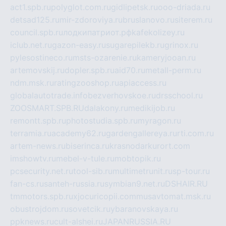
act1.spb.ru
polyglot.com.ru
gidlipetsk.ru
ooo-driada.ru
detsad125.ru
mir-zdoroviya.ru
bruslanovo.ru
siterem.ru
council.spb.ru
лодкипатриот.рф
kafekolizey.ru
iclub.net.ru
gazon-easy.ru
sugarepilekb.ru
grinox.ru
pylesostineco.ru
msts-ozarenie.ru
kameryjooan.ru
artemovskij.ru
dopler.spb.ru
aid70.ru
metall-perm.ru
ndm.msk.ru
ratingzooshop.ru
apiaccess.ru
globalautotrade.info
bezverhovskoe.ru
drsschool.ru
ZOOSMART.SPB.RU
dalakony.ru
medikijob.ru
remontt.spb.ru
photostudia.spb.ru
myragon.ru
terramia.ru
academy62.ru
gardengallereya.ru
rti.com.ru
artem-news.ru
biserinca.ru
krasnodarkurort.com
imshowtv.ru
mebel-v-tule.ru
mobtopik.ru
pcsecurity.net.ru
tool-sib.ru
multimetrunit.ru
sp-tour.ru
fan-cs.ru
santeh-russia.ru
symbian9.net.ru
DSHAIR.RU
tmmotors.spb.ru
xjocuricopii.com
musavtomat.msk.ru
obustrojdom.ru
sovetcik.ru
ybaranovskaya.ru
ppknews.ru
cult-alshei.ru
JAPANRUSSIA.RU