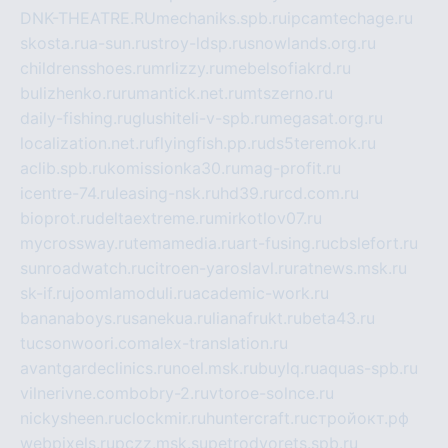
DNK-THEATRE.RU
mechaniks.spb.ru
ipcamtechage.ru
skosta.ru
a-sun.ru
stroy-ldsp.ru
snowlands.org.ru
childrensshoes.ru
mrlizzy.ru
mebelsofiakrd.ru
bulizhenko.ru
rumantick.net.ru
mtszerno.ru
daily-fishing.ru
glushiteli-v-spb.ru
megasat.org.ru
localization.net.ru
flyingfish.pp.ru
ds5teremok.ru
aclib.spb.ru
komissionka30.ru
mag-profit.ru
icentre-74.ru
leasing-nsk.ru
hd39.ru
rcd.com.ru
bioprot.ru
deltaextreme.ru
mirkotlov07.ru
mycrossway.ru
temamedia.ru
art-fusing.ru
cbslefort.ru
sunroadwatch.ru
citroen-yaroslavl.ru
ratnews.msk.ru
sk-if.ru
joomlamoduli.ru
academic-work.ru
bananaboys.ru
sanekua.ru
lianafrukt.ru
beta43.ru
tucsonwoori.com
alex-translation.ru
avantgardeclinics.ru
noel.msk.ru
buylq.ru
aquas-spb.ru
vilnerivne.com
bobry-2.ru
vtoroe-solnce.ru
nickysheen.ru
clockmir.ru
huntercraft.ru
стройокт.рф
webpixels.ru
pczz.msk.su
petrodvorets.spb.ru