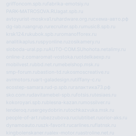
griffoncom.spb.ru
fabrika-emotsiy.ru
PARK-MATROSOVA.RU
agat.spb.ru
avtoyurist-moskva1.ru
hardware.org.ru
схема-авто.рф
dg-lab.ru
angrup.ru
recruiter.spb.ru
music8.spb.ru
krsk124.ru
kubok.spb.ru
romanofforex.ru
analitikaplus.ru
spyonline.ru
zosikamery.ru
sloboda-ural.pp.ru
AUTO-COM.SU
hohota.net
alimy.ru
online-z.com
aromat-vostoka.ru
otdelkaexp.ru
mobilvest.ru
bbd.net.ru
mebelshop.msk.ru
smp-forum.ru
bastion-td.ru
kosmoscreative.ru
avrmotors.ru
art-galadesign.ru
tiffany-c.ru
ecostep-samara.ru
d-p.spb.ru
галактика73.рф
sko.com.ru
davitamebel-spb.ru
fotsis.ru
tesiaes.ru
kokoroyari.spb.ru
blesna-kazan.ru
mossilver.ru
lenderoq.ru
sergeydobrin.ru
tochkazvuka.msk.ru
people-of-art.ru
bezzubova.ru
clubtibet.ru
orior-aks.ru
dynamoauto.ru
szk-favorit.ru
carlines.ru
flatnsk.ru
kingbolenskaner.ru
alex-motor.ru
astroline.net.ru