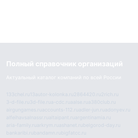
Полный справочник организаций
Актуальный каталог компаний по всей России
133chel.ru
13autor-kolonka.ru
2864420.ru
2rich.ru
3-d-file.ru
3d-file.ru
a-cdc.ru
aalse.ru
a380club.ru
airgungames.ru
accounts-112.ru
adler-jun.ru
adonyev.ru
alfeihavsalnassr.ru
altaipant.ru
argentinamia.ru
aria-family.ru
arkrym.ru
ashanet.ru
belgorod-day.ru
bankaribi.ru
bandamn.ru
bigfatcc.ru