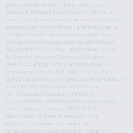
proekciyamebel.ru
imper-finans.ru
rim.org.ru
glamourai.ru
brassminus.ru
zabor-pro.ru
ftn.pp.ru
dorogoe58.ru
laimengpacker.ru
kuzova-zapchasti.ru
sageerp.ru
taxodrom.ru
dsrazvitie.ru
hardcity.net.ru
ratinghomegames.ru
topservice25.ru
gubernyan.ru
gtglasslined.ru
ii4.ru
tssport.spb.ru
andorra24.com
blackwallstreet.ru
oboimos.ru
optim-doors.com.ru
ikuch.ru
nycr.org.ru
npa21.ru
vremya-ch.spb.ru
desert000.ru
ivtorgi.ru
ifiori.ru
catalog-statei.ru
dcv.org.ru
spetsmaster174.ru
ipkameryhiseeu.ru
dum26.ru
ruspol.spb.ru
fr-opendp.ru
kam-solnyshko.ru
cheyenne-arapaho.ru
sevzapmetal.spb.ru
ted-lapidus.spb.ru
parasite-eliminator.ru
sigma-complete.ru
modernworld.ru
dama-moda.ru
eholot-group.ru
sk-nvkz.ru
DRONGOLD.RU
democratia2.ru
i-farmer.ru
mass-sport.org
jablonex.spb.ru
bookmess.ru
linkword.ru
refineua.com.ru
cs-spec.net.ru
altay-mebel.ru