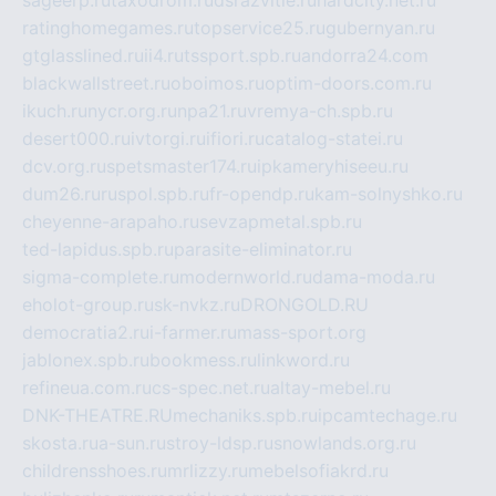
sageerp.ru
taxodrom.ru
dsrazvitie.ru
hardcity.net.ru
ratinghomegames.ru
topservice25.ru
gubernyan.ru
gtglasslined.ru
ii4.ru
tssport.spb.ru
andorra24.com
blackwallstreet.ru
oboimos.ru
optim-doors.com.ru
ikuch.ru
nycr.org.ru
npa21.ru
vremya-ch.spb.ru
desert000.ru
ivtorgi.ru
ifiori.ru
catalog-statei.ru
dcv.org.ru
spetsmaster174.ru
ipkameryhiseeu.ru
dum26.ru
ruspol.spb.ru
fr-opendp.ru
kam-solnyshko.ru
cheyenne-arapaho.ru
sevzapmetal.spb.ru
ted-lapidus.spb.ru
parasite-eliminator.ru
sigma-complete.ru
modernworld.ru
dama-moda.ru
eholot-group.ru
sk-nvkz.ru
DRONGOLD.RU
democratia2.ru
i-farmer.ru
mass-sport.org
jablonex.spb.ru
bookmess.ru
linkword.ru
refineua.com.ru
cs-spec.net.ru
altay-mebel.ru
DNK-THEATRE.RU
mechaniks.spb.ru
ipcamtechage.ru
skosta.ru
a-sun.ru
stroy-ldsp.ru
snowlands.org.ru
childrensshoes.ru
mrlizzy.ru
mebelsofiakrd.ru