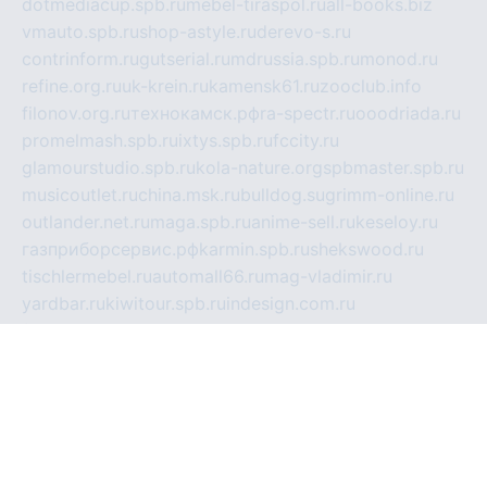
dotmediacup.spb.ru
mebel-tiraspol.ru
all-books.biz
vmauto.spb.ru
shop-astyle.ru
derevo-s.ru
contrinform.ru
gutserial.ru
mdrussia.spb.ru
monod.ru
refine.org.ru
uk-krein.ru
kamensk61.ru
zooclub.info
filonov.org.ru
технокамск.рф
ra-spectr.ru
ooodriada.ru
promelmash.spb.ru
ixtys.spb.ru
fccity.ru
glamourstudio.spb.ru
kola-nature.org
spbmaster.spb.ru
musicoutlet.ru
china.msk.ru
bulldog.su
grimm-online.ru
outlander.net.ru
maga.spb.ru
anime-sell.ru
keseloy.ru
газприборсервис.рф
karmin.spb.ru
shekswood.ru
tischlermebel.ru
automall66.ru
mag-vladimir.ru
yardbar.ru
kiwitour.spb.ru
indesign.com.ru
freestylemebel.ru
bany-samara.ru
rsei.ru
naidisvoyput.ru
mgsn-invest.ru
ipkamerasannce.ru
alicante-house.ru
ibelka74.ru
cozyhouse.info
vlkargalev-studio.ru
700mb.ru
figura-ufa.ru
alina-live.ru
belarusiannews.ru
womenknow.ru
dos-vniimk.ru
sega.net.ru
dv.net.ru
phenomenonsofhistory.com