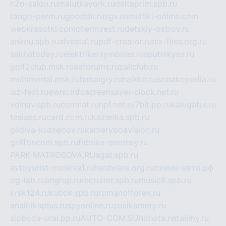
h2o-salon.ru
malutkayork.ru
deltaprim.spb.ru
tango-perm.ru
gooddir.ru
sgv.su
multiki-online.com
webkrasotki.com
cherinvest.ru
detskiy-ostrov.ru
ankou.spb.ru
alvesta1.ru
pdf-creator.ru
nix-files.org.ru
sakhatoday.ru
elektrikersymboler.ru
sputnikyes.ru
golf2club.msk.ru
aeforums.ru
zallclub.ru
multimodal.msk.ru
habaigry.ru
haikko.ru
sobakopedia.ru
isz-fest.ru
ewnc.info
screensaver-clock.net.ru
volnav.spb.ru
comnat.ru
npf.net.ru
7bit.pp.ru
kalugatur.ru
tesiaes.ru
card.com.ru
kazanka.spb.ru
gildiya-kuznecov.ru
kameryboavision.ru
griffoncom.spb.ru
fabrika-emotsiy.ru
PARK-MATROSOVA.RU
agat.spb.ru
avtoyurist-moskva1.ru
hardware.org.ru
схема-авто.рф
dg-lab.ru
angrup.ru
recruiter.spb.ru
music8.spb.ru
krsk124.ru
kubok.spb.ru
romanofforex.ru
analitikaplus.ru
spyonline.ru
zosikamery.ru
sloboda-ural.pp.ru
AUTO-COM.SU
hohota.net
alimy.ru