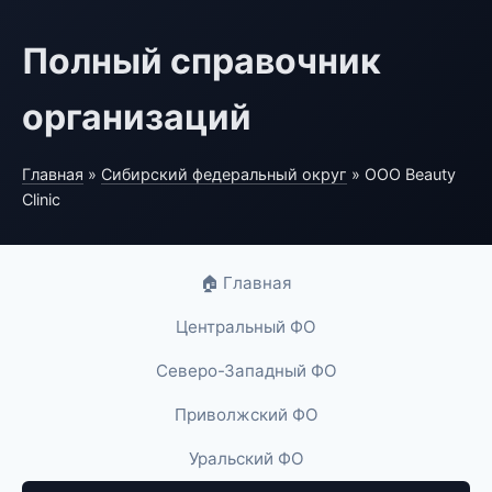
Полный справочник
организаций
Главная
»
Сибирский федеральный округ
» ООО Beauty
Clinic
🏠 Главная
Центральный ФО
Северо-Западный ФО
Приволжский ФО
Уральский ФО