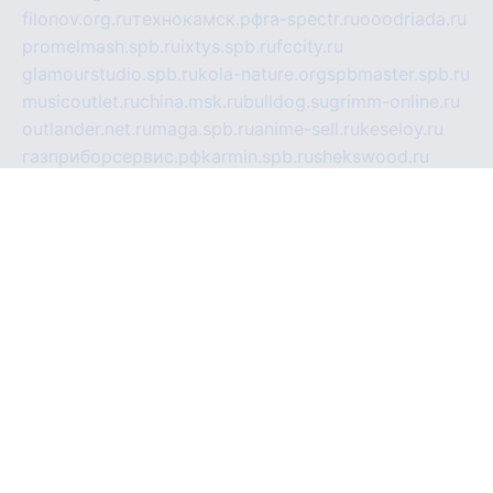
filonov.org.ru
технокамск.рф
ra-spectr.ru
ooodriada.ru
promelmash.spb.ru
ixtys.spb.ru
fccity.ru
glamourstudio.spb.ru
kola-nature.org
spbmaster.spb.ru
musicoutlet.ru
china.msk.ru
bulldog.su
grimm-online.ru
outlander.net.ru
maga.spb.ru
anime-sell.ru
keseloy.ru
газприборсервис.рф
karmin.spb.ru
shekswood.ru
tischlermebel.ru
automall66.ru
mag-vladimir.ru
yardbar.ru
kiwitour.spb.ru
indesign.com.ru
freestylemebel.ru
bany-samara.ru
rsei.ru
naidisvoyput.ru
mgsn-invest.ru
ipkamerasannce.ru
alicante-house.ru
ibelka74.ru
cozyhouse.info
vlkargalev-studio.ru
700mb.ru
figura-ufa.ru
alina-live.ru
belarusiannews.ru
womenknow.ru
dos-vniimk.ru
sega.net.ru
dv.net.ru
phenomenonsofhistory.com
telesputnik.net.ru
wall.pp.ru
pylesosroidmi.ru
gtc-clan.ru
cligs.ru
bibikazap.ru
popova.org.ru
netwhistler.spb.ru
bellvil.ru
bonzon.ru
iss-vladik.ru
defiparis.net.ru
las-gryzas.ru
amku.ru