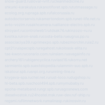
snow-guard.ru
slovar-ivrit.ru
cleanmedicine.ru
shkurki-karakulya.ru
kanotiforet.spb.ru
tutmassage.ru
ecolog.org.ru
praga.spb.ru
falcorussia.ru
autodoctorservis.ru
kamertondom.spb.ru
net-life.net.ru
avto-vozim.ru
sakhcamera.ru
alliance-electro.spb.ru
stroyavt.ru
controlweb1.ru
tdsak74.ru
kinzozo-ru.ru
kvotka.ru
iron-snab.ru
costa-bella.ru
eugrus.pp.ru
associaciya39.ru
primexpo.spb.ru
bezmorchin.ru
ia2.ru
cpt21.ru
ispecspb.ru
regahost.ru
kolosok-elita.ru
tae-kwon.ru
consrio.com.ru
insiam.ru
avegainfo.ru
archery161.ru
bigencyclica.ru
vlast16.ru
korru.net
sarmiento.spb.su
extelopedia.ru
lammin-suo.spb.ru
iskatour.spb.ru
snpi.org.ru
running-line.ru
krygeva-spa.ru
chel.net.ru
rust-loco.ru
dugshop.ru
hl-beta.spb.ru
school494.spb.ru
mymubaby.ru
epoha-metalband.ru
ngr.spb.ru
rusgosnews.com
dieselvostok.ru
24hostel.msk.ru
w-dev.ru
f-ship.ru
regsmi.ru
filmnetwork.ru
malinasp.ru
kinosvin.ru