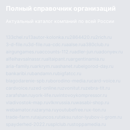
Полный справочник организаций
Актуальный каталог компаний по всей России
133chel.ru
13autor-kolonka.ru
2864420.ru
2rich.ru
3-d-file.ru
3d-file.ru
a-cdc.ru
aalse.ru
a380club.ru
airgungames.ru
accounts-112.ru
adler-jun.ru
adonyev.ru
alfeihavsalnassr.ru
altaipant.ru
argentinamia.ru
aria-family.ru
arkrym.ru
ashanet.ru
belgorod-day.ru
bankaribi.ru
bandamn.ru
bigfatcc.ru
blagodarenie-spb.ru
borodino-media.ru
card-voice.ru
cardvoice.ru
zed-online.ru
zvonitut.ru
zebra-tlt.ru
zarafshan.ru
york-life.ru
vintovoykompressor.ru
vladivostok-map.ru
vlknrussia.ru
wasabi-shop.ru
webamator.ru
zaryna.ru
youtubefree.ru
x-ton.ru
trade-farm.ru
tajuncos.ru
taksu.ru
tor-lyubov-i-grom.ru
spayderhed-2022.ru
splclub.ru
stoppamedia.ru