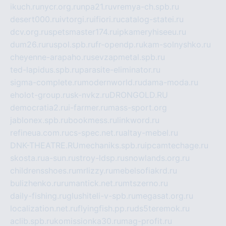
ikuch.ru
nycr.org.ru
npa21.ru
vremya-ch.spb.ru
desert000.ru
ivtorgi.ru
ifiori.ru
catalog-statei.ru
dcv.org.ru
spetsmaster174.ru
ipkameryhiseeu.ru
dum26.ru
ruspol.spb.ru
fr-opendp.ru
kam-solnyshko.ru
cheyenne-arapaho.ru
sevzapmetal.spb.ru
ted-lapidus.spb.ru
parasite-eliminator.ru
sigma-complete.ru
modernworld.ru
dama-moda.ru
eholot-group.ru
sk-nvkz.ru
DRONGOLD.RU
democratia2.ru
i-farmer.ru
mass-sport.org
jablonex.spb.ru
bookmess.ru
linkword.ru
refineua.com.ru
cs-spec.net.ru
altay-mebel.ru
DNK-THEATRE.RU
mechaniks.spb.ru
ipcamtechage.ru
skosta.ru
a-sun.ru
stroy-ldsp.ru
snowlands.org.ru
childrensshoes.ru
mrlizzy.ru
mebelsofiakrd.ru
bulizhenko.ru
rumantick.net.ru
mtszerno.ru
daily-fishing.ru
glushiteli-v-spb.ru
megasat.org.ru
localization.net.ru
flyingfish.pp.ru
ds5teremok.ru
aclib.spb.ru
komissionka30.ru
mag-profit.ru