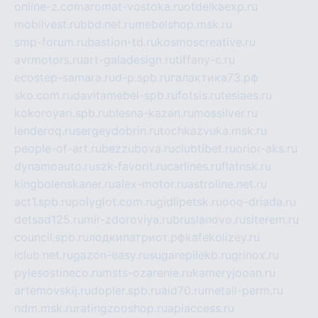
online-z.com
aromat-vostoka.ru
otdelkaexp.ru
mobilvest.ru
bbd.net.ru
mebelshop.msk.ru
smp-forum.ru
bastion-td.ru
kosmoscreative.ru
avrmotors.ru
art-galadesign.ru
tiffany-c.ru
ecostep-samara.ru
d-p.spb.ru
галактика73.рф
sko.com.ru
davitamebel-spb.ru
fotsis.ru
tesiaes.ru
kokoroyari.spb.ru
blesna-kazan.ru
mossilver.ru
lenderoq.ru
sergeydobrin.ru
tochkazvuka.msk.ru
people-of-art.ru
bezzubova.ru
clubtibet.ru
orior-aks.ru
dynamoauto.ru
szk-favorit.ru
carlines.ru
flatnsk.ru
kingbolenskaner.ru
alex-motor.ru
astroline.net.ru
act1.spb.ru
polyglot.com.ru
gidlipetsk.ru
ooo-driada.ru
detsad125.ru
mir-zdoroviya.ru
bruslanovo.ru
siterem.ru
council.spb.ru
лодкипатриот.рф
kafekolizey.ru
iclub.net.ru
gazon-easy.ru
sugarepilekb.ru
grinox.ru
pylesostineco.ru
msts-ozarenie.ru
kameryjooan.ru
artemovskij.ru
dopler.spb.ru
aid70.ru
metall-perm.ru
ndm.msk.ru
ratingzooshop.ru
apiaccess.ru