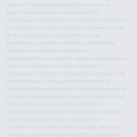
icentre-74.ru
leasing-nsk.ru
hd39.ru
rcd.com.ru
bioprot.ru
deltaextreme.ru
mirkotlov07.ru
mycrossway.ru
temamedia.ru
art-fusing.ru
cbslefort.ru
sunroadwatch.ru
citroen-yaroslavl.ru
ratnews.msk.ru
sk-if.ru
joomlamoduli.ru
academic-work.ru
bananaboys.ru
sanekua.ru
lianafrukt.ru
beta43.ru
tucsonwoori.com
alex-translation.ru
avantgardeclinics.ru
noel.msk.ru
buylq.ru
aquas-spb.ru
vilnerivne.com
bobry-2.ru
vtoroe-solnce.ru
nickysheen.ru
clockmir.ru
huntercraft.ru
стройокт.рф
webpixels.ru
pczz.msk.su
petrodvorets.spb.ru
nsintermed.spb.ru
avtovirazh-24.ru
jazzq.ru
czecot.ru
cruizi.spb.ru
spasskaya.spb.ru
kniris.ru
vkpeople.com
maminy-mysli.ru
arionorel.ru
khuseniosif.ru
dotmediacup.spb.ru
mebel-tiraspol.ru
all-books.biz
vmauto.spb.ru
shop-astyle.ru
derevo-s.ru
contrinform.ru
gutserial.ru
mdrussia.spb.ru
monod.ru
refine.org.ru
uk-krein.ru
kamensk61.ru
zooclub.info