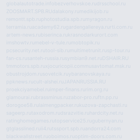
globalautotrade.info
bezverhovskoe.ru
drsschool.ru
ZOOSMART.SPB.RU
dalakony.ru
medikijob.ru
remontt.spb.ru
photostudia.spb.ru
myragon.ru
terramia.ru
academy62.ru
gardengallereya.ru
rti.com.ru
artem-news.ru
biserinca.ru
krasnodarkurort.com
imshowtv.ru
mebel-v-tule.ru
mobtopik.ru
pcsecurity.net.ru
tool-sib.ru
multimetrunit.ru
sp-tour.ru
fan-cs.ru
santeh-russia.ru
symbian9.net.ru
DSHAIR.RU
tmmotors.spb.ru
xjocuricopii.com
musavtomat.msk.ru
obustrojdom.ru
sovetcik.ru
ybaranovskaya.ru
ppknews.ru
cult-alshei.ru
JAPANRUSSIA.RU
proekciyamebel.ru
imper-finans.ru
rim.org.ru
glamourai.ru
brassminus.ru
zabor-pro.ru
ftn.pp.ru
dorogoe58.ru
laimengpacker.ru
kuzova-zapchasti.ru
sageerp.ru
taxodrom.ru
dsrazvitie.ru
hardcity.net.ru
ratinghomegames.ru
topservice25.ru
gubernyan.ru
gtglasslined.ru
ii4.ru
tssport.spb.ru
andorra24.com
blackwallstreet.ru
oboimos.ru
optim-doors.com.ru