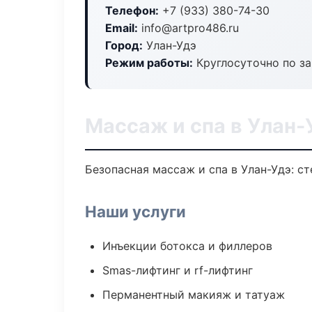
Телефон:
+7 (933) 380-74-30
Email:
info@artpro486.ru
Город:
Улан-Удэ
Режим работы:
Круглосуточно по з
Массаж и спа в Улан-
Безопасная массаж и спа в Улан-Удэ: с
Наши услуги
Инъекции ботокса и филлеров
Smas-лифтинг и rf-лифтинг
Перманентный макияж и татуаж