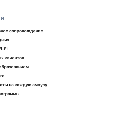
ми
урное сопровождение
одных
i-Fi
ых клиентов
образованием
га
аты на каждую ампулу
программы