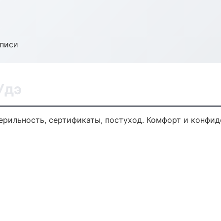
аписи
Удэ
терильность, сертификаты, постуход. Комфорт и конфид