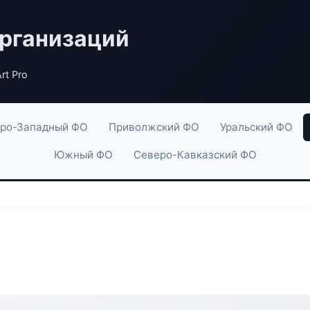
рганизаций
rt Pro
ро-Западный ФО
Приволжский ФО
Уральский ФО
Южный ФО
Северо-Кавказский ФО