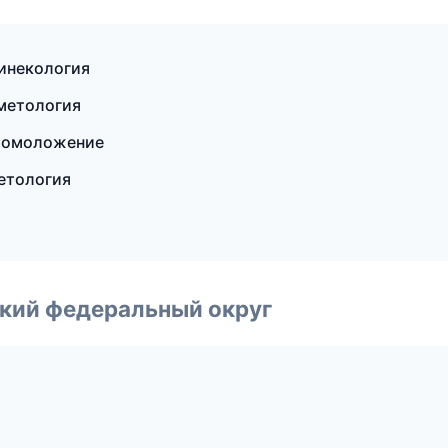
гинекология
сметология
и омоложение
метология
ский федеральный округ