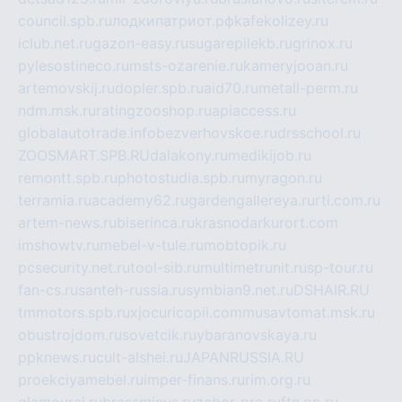
council.spb.ru
лодкипатриот.рф
kafekolizey.ru
iclub.net.ru
gazon-easy.ru
sugarepilekb.ru
grinox.ru
pylesostineco.ru
msts-ozarenie.ru
kameryjooan.ru
artemovskij.ru
dopler.spb.ru
aid70.ru
metall-perm.ru
ndm.msk.ru
ratingzooshop.ru
apiaccess.ru
globalautotrade.info
bezverhovskoe.ru
drsschool.ru
ZOOSMART.SPB.RU
dalakony.ru
medikijob.ru
remontt.spb.ru
photostudia.spb.ru
myragon.ru
terramia.ru
academy62.ru
gardengallereya.ru
rti.com.ru
artem-news.ru
biserinca.ru
krasnodarkurort.com
imshowtv.ru
mebel-v-tule.ru
mobtopik.ru
pcsecurity.net.ru
tool-sib.ru
multimetrunit.ru
sp-tour.ru
fan-cs.ru
santeh-russia.ru
symbian9.net.ru
DSHAIR.RU
tmmotors.spb.ru
xjocuricopii.com
musavtomat.msk.ru
obustrojdom.ru
sovetcik.ru
ybaranovskaya.ru
ppknews.ru
cult-alshei.ru
JAPANRUSSIA.RU
proekciyamebel.ru
imper-finans.ru
rim.org.ru