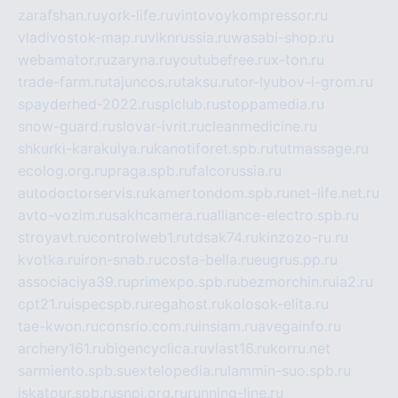
zarafshan.ru
york-life.ru
vintovoykompressor.ru
vladivostok-map.ru
vlknrussia.ru
wasabi-shop.ru
webamator.ru
zaryna.ru
youtubefree.ru
x-ton.ru
trade-farm.ru
tajuncos.ru
taksu.ru
tor-lyubov-i-grom.ru
spayderhed-2022.ru
splclub.ru
stoppamedia.ru
snow-guard.ru
slovar-ivrit.ru
cleanmedicine.ru
shkurki-karakulya.ru
kanotiforet.spb.ru
tutmassage.ru
ecolog.org.ru
praga.spb.ru
falcorussia.ru
autodoctorservis.ru
kamertondom.spb.ru
net-life.net.ru
avto-vozim.ru
sakhcamera.ru
alliance-electro.spb.ru
stroyavt.ru
controlweb1.ru
tdsak74.ru
kinzozo-ru.ru
kvotka.ru
iron-snab.ru
costa-bella.ru
eugrus.pp.ru
associaciya39.ru
primexpo.spb.ru
bezmorchin.ru
ia2.ru
cpt21.ru
ispecspb.ru
regahost.ru
kolosok-elita.ru
tae-kwon.ru
consrio.com.ru
insiam.ru
avegainfo.ru
archery161.ru
bigencyclica.ru
vlast16.ru
korru.net
sarmiento.spb.su
extelopedia.ru
lammin-suo.spb.ru
iskatour.spb.ru
snpi.org.ru
running-line.ru