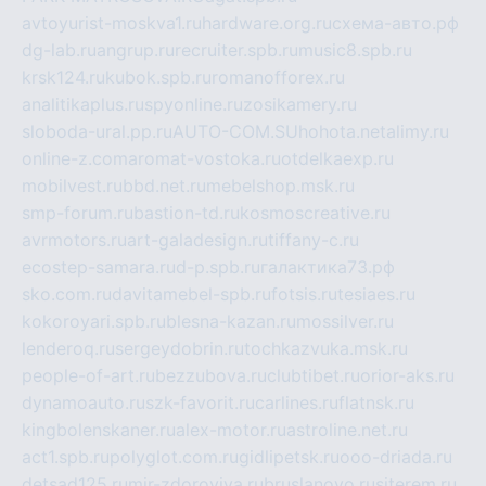
avtoyurist-moskva1.ru
hardware.org.ru
схема-авто.рф
dg-lab.ru
angrup.ru
recruiter.spb.ru
music8.spb.ru
krsk124.ru
kubok.spb.ru
romanofforex.ru
analitikaplus.ru
spyonline.ru
zosikamery.ru
sloboda-ural.pp.ru
AUTO-COM.SU
hohota.net
alimy.ru
online-z.com
aromat-vostoka.ru
otdelkaexp.ru
mobilvest.ru
bbd.net.ru
mebelshop.msk.ru
smp-forum.ru
bastion-td.ru
kosmoscreative.ru
avrmotors.ru
art-galadesign.ru
tiffany-c.ru
ecostep-samara.ru
d-p.spb.ru
галактика73.рф
sko.com.ru
davitamebel-spb.ru
fotsis.ru
tesiaes.ru
kokoroyari.spb.ru
blesna-kazan.ru
mossilver.ru
lenderoq.ru
sergeydobrin.ru
tochkazvuka.msk.ru
people-of-art.ru
bezzubova.ru
clubtibet.ru
orior-aks.ru
dynamoauto.ru
szk-favorit.ru
carlines.ru
flatnsk.ru
kingbolenskaner.ru
alex-motor.ru
astroline.net.ru
act1.spb.ru
polyglot.com.ru
gidlipetsk.ru
ooo-driada.ru
detsad125.ru
mir-zdoroviya.ru
bruslanovo.ru
siterem.ru