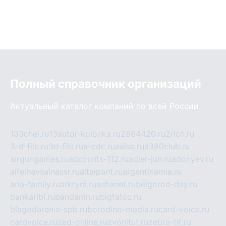
Полный справочник организаций
Актуальный каталог компаний по всей России
133chel.ru
13autor-kolonka.ru
2864420.ru
2rich.ru
3-d-file.ru
3d-file.ru
a-cdc.ru
aalse.ru
a380club.ru
airgungames.ru
accounts-112.ru
adler-jun.ru
adonyev.ru
alfeihavsalnassr.ru
altaipant.ru
argentinamia.ru
aria-family.ru
arkrym.ru
ashanet.ru
belgorod-day.ru
bankaribi.ru
bandamn.ru
bigfatcc.ru
blagodarenie-spb.ru
borodino-media.ru
card-voice.ru
cardvoice.ru
zed-online.ru
zvonitut.ru
zebra-tlt.ru