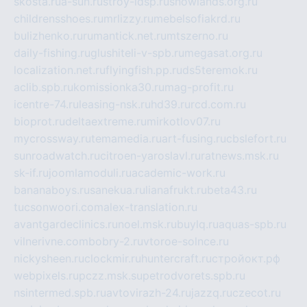
skosta.ru
a-sun.ru
stroy-ldsp.ru
snowlands.org.ru
childrensshoes.ru
mrlizzy.ru
mebelsofiakrd.ru
bulizhenko.ru
rumantick.net.ru
mtszerno.ru
daily-fishing.ru
glushiteli-v-spb.ru
megasat.org.ru
localization.net.ru
flyingfish.pp.ru
ds5teremok.ru
aclib.spb.ru
komissionka30.ru
mag-profit.ru
icentre-74.ru
leasing-nsk.ru
hd39.ru
rcd.com.ru
bioprot.ru
deltaextreme.ru
mirkotlov07.ru
mycrossway.ru
temamedia.ru
art-fusing.ru
cbslefort.ru
sunroadwatch.ru
citroen-yaroslavl.ru
ratnews.msk.ru
sk-if.ru
joomlamoduli.ru
academic-work.ru
bananaboys.ru
sanekua.ru
lianafrukt.ru
beta43.ru
tucsonwoori.com
alex-translation.ru
avantgardeclinics.ru
noel.msk.ru
buylq.ru
aquas-spb.ru
vilnerivne.com
bobry-2.ru
vtoroe-solnce.ru
nickysheen.ru
clockmir.ru
huntercraft.ru
стройокт.рф
webpixels.ru
pczz.msk.su
petrodvorets.spb.ru
nsintermed.spb.ru
avtovirazh-24.ru
jazzq.ru
czecot.ru