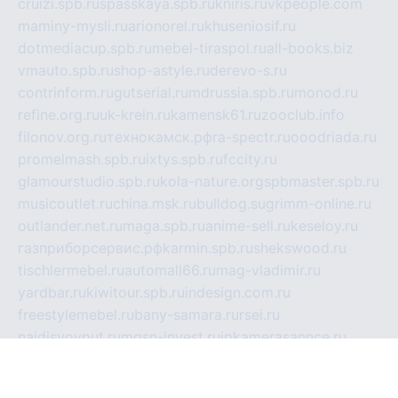
cruizi.spb.ru
spasskaya.spb.ru
kniris.ru
vkpeople.com
maminy-mysli.ru
arionorel.ru
khuseniosif.ru
dotmediacup.spb.ru
mebel-tiraspol.ru
all-books.biz
vmauto.spb.ru
shop-astyle.ru
derevo-s.ru
contrinform.ru
gutserial.ru
mdrussia.spb.ru
monod.ru
refine.org.ru
uk-krein.ru
kamensk61.ru
zooclub.info
filonov.org.ru
технокамск.рф
ra-spectr.ru
ooodriada.ru
promelmash.spb.ru
ixtys.spb.ru
fccity.ru
glamourstudio.spb.ru
kola-nature.org
spbmaster.spb.ru
musicoutlet.ru
china.msk.ru
bulldog.su
grimm-online.ru
outlander.net.ru
maga.spb.ru
anime-sell.ru
keseloy.ru
газприборсервис.рф
karmin.spb.ru
shekswood.ru
tischlermebel.ru
automall66.ru
mag-vladimir.ru
yardbar.ru
kiwitour.spb.ru
indesign.com.ru
freestylemebel.ru
bany-samara.ru
rsei.ru
naidisvoyput.ru
mgsn-invest.ru
ipkamerasannce.ru
alicante-house.ru
ibelka74.ru
cozyhouse.info
vlkargalev-studio.ru
700mb.ru
figura-ufa.ru
alina-live.ru