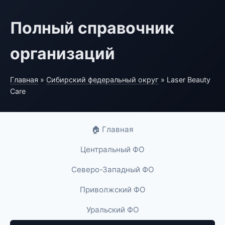
Полный справочник
организаций
Главная
»
Сибирский федеральный округ
» Laser Beauty
Care
🏠 Главная
Центральный ФО
Северо-Западный ФО
Приволжский ФО
Уральский ФО