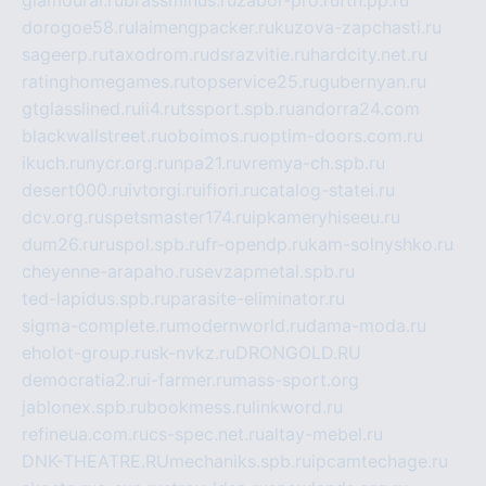
glamourai.ru
brassminus.ru
zabor-pro.ru
ftn.pp.ru
dorogoe58.ru
laimengpacker.ru
kuzova-zapchasti.ru
sageerp.ru
taxodrom.ru
dsrazvitie.ru
hardcity.net.ru
ratinghomegames.ru
topservice25.ru
gubernyan.ru
gtglasslined.ru
ii4.ru
tssport.spb.ru
andorra24.com
blackwallstreet.ru
oboimos.ru
optim-doors.com.ru
ikuch.ru
nycr.org.ru
npa21.ru
vremya-ch.spb.ru
desert000.ru
ivtorgi.ru
ifiori.ru
catalog-statei.ru
dcv.org.ru
spetsmaster174.ru
ipkameryhiseeu.ru
dum26.ru
ruspol.spb.ru
fr-opendp.ru
kam-solnyshko.ru
cheyenne-arapaho.ru
sevzapmetal.spb.ru
ted-lapidus.spb.ru
parasite-eliminator.ru
sigma-complete.ru
modernworld.ru
dama-moda.ru
eholot-group.ru
sk-nvkz.ru
DRONGOLD.RU
democratia2.ru
i-farmer.ru
mass-sport.org
jablonex.spb.ru
bookmess.ru
linkword.ru
refineua.com.ru
cs-spec.net.ru
altay-mebel.ru
DNK-THEATRE.RU
mechaniks.spb.ru
ipcamtechage.ru