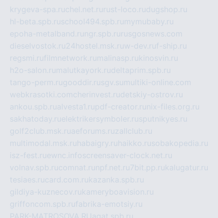
krygeva-spa.ru
chel.net.ru
rust-loco.ru
dugshop.ru
hl-beta.spb.ru
school494.spb.ru
mymubaby.ru
epoha-metalband.ru
ngr.spb.ru
rusgosnews.com
dieselvostok.ru
24hostel.msk.ru
w-dev.ru
f-ship.ru
regsmi.ru
filmnetwork.ru
malinasp.ru
kinosvin.ru
h2o-salon.ru
malutkayork.ru
deltaprim.spb.ru
tango-perm.ru
gooddir.ru
sgv.su
multiki-online.com
webkrasotki.com
cherinvest.ru
detskiy-ostrov.ru
ankou.spb.ru
alvesta1.ru
pdf-creator.ru
nix-files.org.ru
sakhatoday.ru
elektrikersymboler.ru
sputnikyes.ru
golf2club.msk.ru
aeforums.ru
zallclub.ru
multimodal.msk.ru
habaigry.ru
haikko.ru
sobakopedia.ru
isz-fest.ru
ewnc.info
screensaver-clock.net.ru
volnav.spb.ru
comnat.ru
npf.net.ru
7bit.pp.ru
kalugatur.ru
tesiaes.ru
card.com.ru
kazanka.spb.ru
gildiya-kuznecov.ru
kameryboavision.ru
griffoncom.spb.ru
fabrika-emotsiy.ru
PARK-MATROSOVA.RU
agat.spb.ru