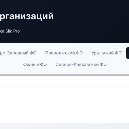
рганизаций
а Silk Pro
ро-Западный ФО
Приволжский ФО
Уральский ФО
Южный ФО
Северо-Кавказский ФО