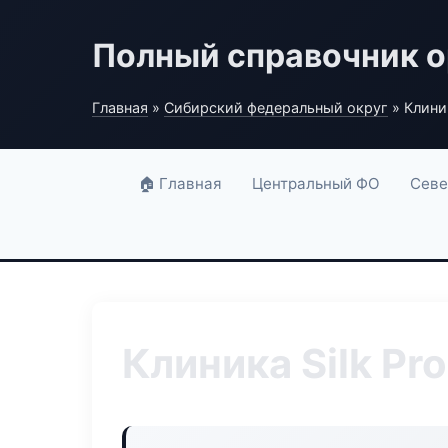
Полный справочник о
Главная
»
Сибирский федеральный округ
» Клиник
🏠 Главная
Центральный ФО
Севе
Клиника Silk Pro