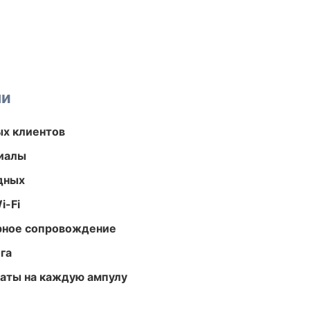
ми
ых клиентов
риалы
одных
i-Fi
урное сопровождение
га
аты на каждую ампулу