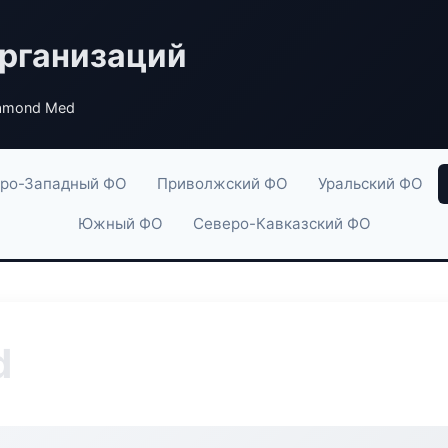
рганизаций
amond Med
ро-Западный ФО
Приволжский ФО
Уральский ФО
Южный ФО
Северо-Кавказский ФО
d