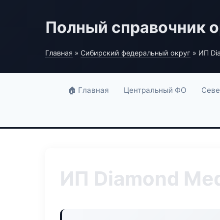
Полный справочник о
Главная
»
Сибирский федеральный округ
» ИП Di
🏠 Главная
Центральный ФО
Севе
ИП Diamond Me