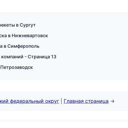
рекеты в Сургут
еска в Нижневартовск
ска в Симферополь
 компаний - Страница 13
в Петрозаводск
ский федеральный округ
|
Главная страница
→