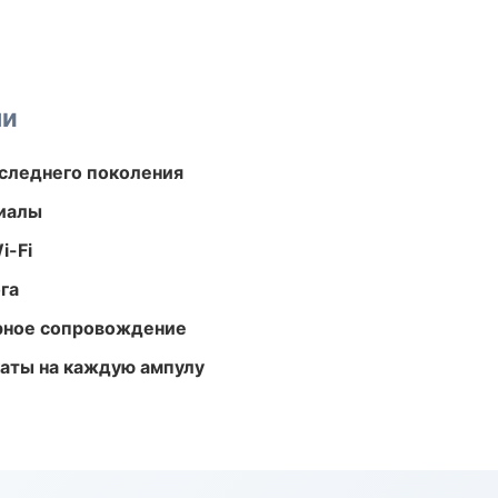
ми
следнего поколения
риалы
i-Fi
га
урное сопровождение
аты на каждую ампулу