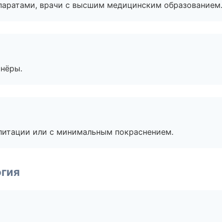
паратами, врачи с высшим медицинским образованием
тнёры.
литации или с минимальным покраснением.
огия