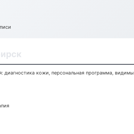
аписи
бирск
: диагностика кожи, персональная программа, видимый
апия