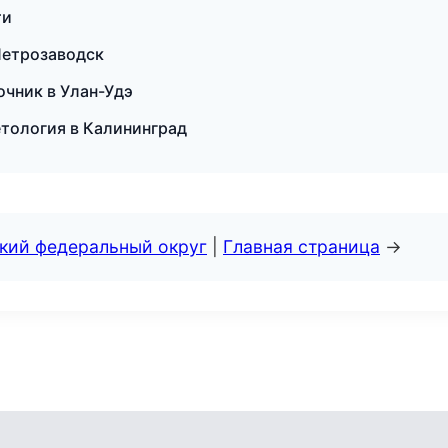
ти
 Петрозаводск
очник в Улан-Удэ
метология в Калининград
ский федеральный округ
|
Главная страница
→