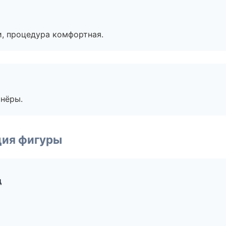
, процедура комфортная.
тнёры.
ция фигуры
д