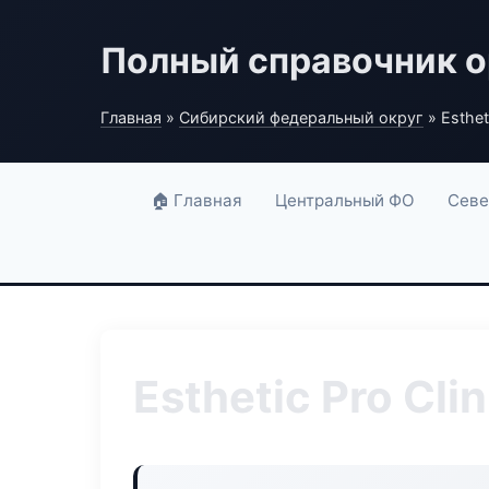
Полный справочник о
Главная
»
Сибирский федеральный округ
» Estheti
🏠 Главная
Центральный ФО
Севе
Esthetic Pro Clin