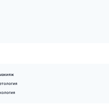
 макияж
метология
екология