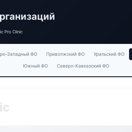
рганизаций
c Pro Clinic
ро-Западный ФО
Приволжский ФО
Уральский ФО
Южный ФО
Северо-Кавказский ФО
ic