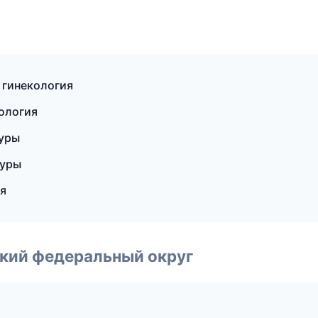
 гинекология
ология
гуры
гуры
ия
ский федеральный округ