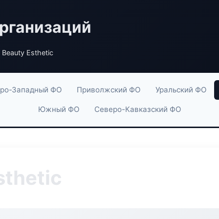
рганизаций
 Beauty Esthetic
ро-Западный ФО
Приволжский ФО
Уральский ФО
Южный ФО
Северо-Кавказский ФО
sthetic