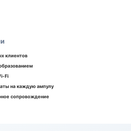
ми
ых клиентов
образованием
i-Fi
аты на каждую ампулу
урное сопровождение