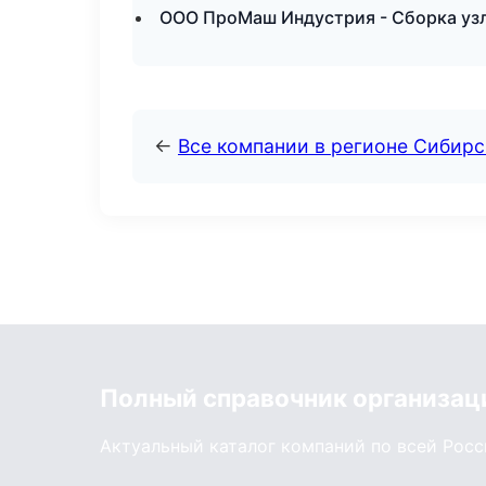
ООО ПроМаш Индустрия - Сборка узл
←
Все компании в регионе Сибир
Полный справочник организац
Актуальный каталог компаний по всей Рос