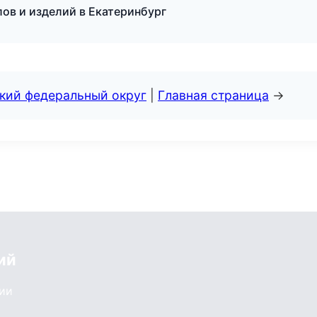
ов и изделий в Екатеринбург
ский федеральный округ
|
Главная страница
→
ий
сии