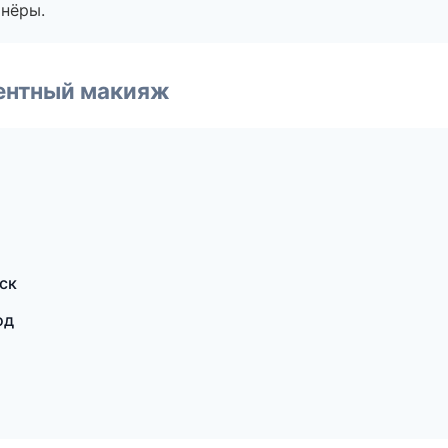
тнёры.
ентный макияж
ск
од