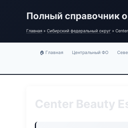
Полный справочник о
Главная
»
Сибирский федеральный округ
» Center
🏠 Главная
Центральный ФО
Севе
Center Beauty E