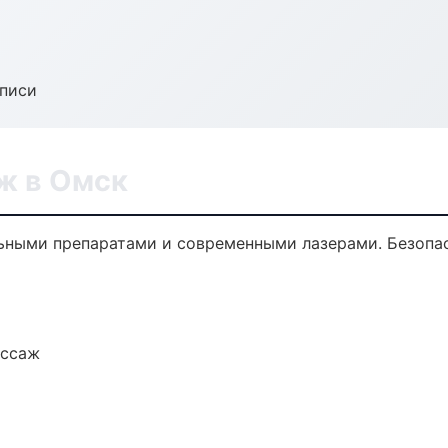
аписи
ж в Омск
ными препаратами и современными лазерами. Безопасн
ассаж