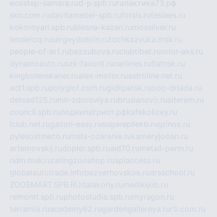
ecostep-samara.ru
d-p.spb.ru
галактика73.рф
sko.com.ru
davitamebel-spb.ru
fotsis.ru
tesiaes.ru
kokoroyari.spb.ru
blesna-kazan.ru
mossilver.ru
lenderoq.ru
sergeydobrin.ru
tochkazvuka.msk.ru
people-of-art.ru
bezzubova.ru
clubtibet.ru
orior-aks.ru
dynamoauto.ru
szk-favorit.ru
carlines.ru
flatnsk.ru
kingbolenskaner.ru
alex-motor.ru
astroline.net.ru
act1.spb.ru
polyglot.com.ru
gidlipetsk.ru
ooo-driada.ru
detsad125.ru
mir-zdoroviya.ru
bruslanovo.ru
siterem.ru
council.spb.ru
лодкипатриот.рф
kafekolizey.ru
iclub.net.ru
gazon-easy.ru
sugarepilekb.ru
grinox.ru
pylesostineco.ru
msts-ozarenie.ru
kameryjooan.ru
artemovskij.ru
dopler.spb.ru
aid70.ru
metall-perm.ru
ndm.msk.ru
ratingzooshop.ru
apiaccess.ru
globalautotrade.info
bezverhovskoe.ru
drsschool.ru
ZOOSMART.SPB.RU
dalakony.ru
medikijob.ru
remontt.spb.ru
photostudia.spb.ru
myragon.ru
terramia.ru
academy62.ru
gardengallereya.ru
rti.com.ru