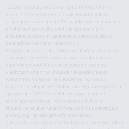
133chel.ru
13autor-kolonka.ru
2864420.ru
2rich.ru
3-d-file.ru
3d-file.ru
a-cdc.ru
aalse.ru
a380club.ru
airgungames.ru
accounts-112.ru
adler-jun.ru
adonyev.ru
alfeihavsalnassr.ru
altaipant.ru
argentinamia.ru
aria-family.ru
arkrym.ru
ashanet.ru
belgorod-day.ru
bankaribi.ru
bandamn.ru
bigfatcc.ru
blagodarenie-spb.ru
borodino-media.ru
card-voice.ru
cardvoice.ru
zed-online.ru
zvonitut.ru
zebra-tlt.ru
zarafshan.ru
york-life.ru
vintovoykompressor.ru
vladivostok-map.ru
vlknrussia.ru
wasabi-shop.ru
webamator.ru
zaryna.ru
youtubefree.ru
x-ton.ru
trade-farm.ru
tajuncos.ru
taksu.ru
tor-lyubov-i-grom.ru
spayderhed-2022.ru
splclub.ru
stoppamedia.ru
snow-guard.ru
slovar-ivrit.ru
cleanmedicine.ru
shkurki-karakulya.ru
kanotiforet.spb.ru
tutmassage.ru
ecolog.org.ru
praga.spb.ru
falcorussia.ru
autodoctorservis.ru
kamertondom.spb.ru
net-life.net.ru