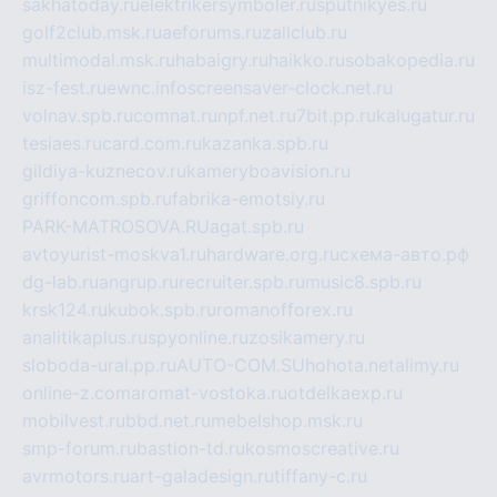
sakhatoday.ru
elektrikersymboler.ru
sputnikyes.ru
golf2club.msk.ru
aeforums.ru
zallclub.ru
multimodal.msk.ru
habaigry.ru
haikko.ru
sobakopedia.ru
isz-fest.ru
ewnc.info
screensaver-clock.net.ru
volnav.spb.ru
comnat.ru
npf.net.ru
7bit.pp.ru
kalugatur.ru
tesiaes.ru
card.com.ru
kazanka.spb.ru
gildiya-kuznecov.ru
kameryboavision.ru
griffoncom.spb.ru
fabrika-emotsiy.ru
PARK-MATROSOVA.RU
agat.spb.ru
avtoyurist-moskva1.ru
hardware.org.ru
схема-авто.рф
dg-lab.ru
angrup.ru
recruiter.spb.ru
music8.spb.ru
krsk124.ru
kubok.spb.ru
romanofforex.ru
analitikaplus.ru
spyonline.ru
zosikamery.ru
sloboda-ural.pp.ru
AUTO-COM.SU
hohota.net
alimy.ru
online-z.com
aromat-vostoka.ru
otdelkaexp.ru
mobilvest.ru
bbd.net.ru
mebelshop.msk.ru
smp-forum.ru
bastion-td.ru
kosmoscreative.ru
avrmotors.ru
art-galadesign.ru
tiffany-c.ru