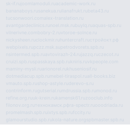
sk-if.ru
joomlamoduli.ru
academic-work.ru
bananaboys.ru
sanekua.ru
lianafrukt.ru
beta43.ru
tucsonwoori.com
alex-translation.ru
avantgardeclinics.ru
noel.msk.ru
buylq.ru
aquas-spb.ru
vilnerivne.com
bobry-2.ru
vtoroe-solnce.ru
nickysheen.ru
clockmir.ru
huntercraft.ru
стройокт.рф
webpixels.ru
pczz.msk.su
petrodvorets.spb.ru
nsintermed.spb.ru
avtovirazh-24.ru
jazzq.ru
czecot.ru
cruizi.spb.ru
spasskaya.spb.ru
kniris.ru
vkpeople.com
maminy-mysli.ru
arionorel.ru
khuseniosif.ru
dotmediacup.spb.ru
mebel-tiraspol.ru
all-books.biz
vmauto.spb.ru
shop-astyle.ru
derevo-s.ru
contrinform.ru
gutserial.ru
mdrussia.spb.ru
monod.ru
refine.org.ru
uk-krein.ru
kamensk61.ru
zooclub.info
filonov.org.ru
технокамск.рф
ra-spectr.ru
ooodriada.ru
promelmash.spb.ru
ixtys.spb.ru
fccity.ru
glamourstudio.spb.ru
kola-nature.org
spbmaster.spb.ru
musicoutlet.ru
china.msk.ru
bulldog.su
grimm-online.ru