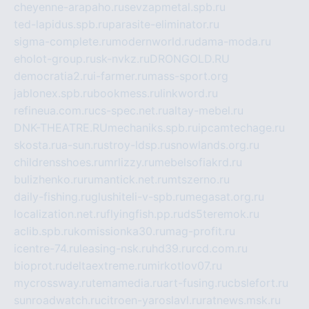
cheyenne-arapaho.ru
sevzapmetal.spb.ru
ted-lapidus.spb.ru
parasite-eliminator.ru
sigma-complete.ru
modernworld.ru
dama-moda.ru
eholot-group.ru
sk-nvkz.ru
DRONGOLD.RU
democratia2.ru
i-farmer.ru
mass-sport.org
jablonex.spb.ru
bookmess.ru
linkword.ru
refineua.com.ru
cs-spec.net.ru
altay-mebel.ru
DNK-THEATRE.RU
mechaniks.spb.ru
ipcamtechage.ru
skosta.ru
a-sun.ru
stroy-ldsp.ru
snowlands.org.ru
childrensshoes.ru
mrlizzy.ru
mebelsofiakrd.ru
bulizhenko.ru
rumantick.net.ru
mtszerno.ru
daily-fishing.ru
glushiteli-v-spb.ru
megasat.org.ru
localization.net.ru
flyingfish.pp.ru
ds5teremok.ru
aclib.spb.ru
komissionka30.ru
mag-profit.ru
icentre-74.ru
leasing-nsk.ru
hd39.ru
rcd.com.ru
bioprot.ru
deltaextreme.ru
mirkotlov07.ru
mycrossway.ru
temamedia.ru
art-fusing.ru
cbslefort.ru
sunroadwatch.ru
citroen-yaroslavl.ru
ratnews.msk.ru