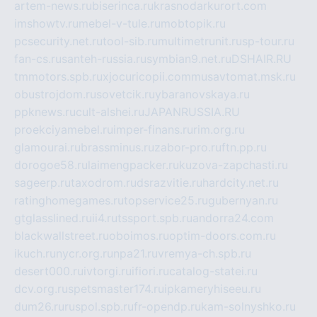
artem-news.ru
biserinca.ru
krasnodarkurort.com
imshowtv.ru
mebel-v-tule.ru
mobtopik.ru
pcsecurity.net.ru
tool-sib.ru
multimetrunit.ru
sp-tour.ru
fan-cs.ru
santeh-russia.ru
symbian9.net.ru
DSHAIR.RU
tmmotors.spb.ru
xjocuricopii.com
musavtomat.msk.ru
obustrojdom.ru
sovetcik.ru
ybaranovskaya.ru
ppknews.ru
cult-alshei.ru
JAPANRUSSIA.RU
proekciyamebel.ru
imper-finans.ru
rim.org.ru
glamourai.ru
brassminus.ru
zabor-pro.ru
ftn.pp.ru
dorogoe58.ru
laimengpacker.ru
kuzova-zapchasti.ru
sageerp.ru
taxodrom.ru
dsrazvitie.ru
hardcity.net.ru
ratinghomegames.ru
topservice25.ru
gubernyan.ru
gtglasslined.ru
ii4.ru
tssport.spb.ru
andorra24.com
blackwallstreet.ru
oboimos.ru
optim-doors.com.ru
ikuch.ru
nycr.org.ru
npa21.ru
vremya-ch.spb.ru
desert000.ru
ivtorgi.ru
ifiori.ru
catalog-statei.ru
dcv.org.ru
spetsmaster174.ru
ipkameryhiseeu.ru
dum26.ru
ruspol.spb.ru
fr-opendp.ru
kam-solnyshko.ru