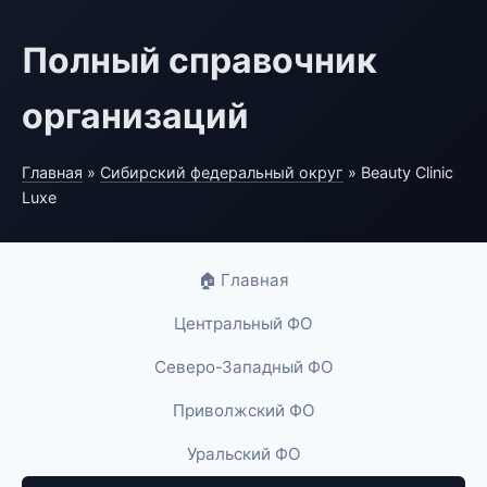
Полный справочник
организаций
Главная
»
Сибирский федеральный округ
» Beauty Clinic
Luxe
🏠 Главная
Центральный ФО
Северо-Западный ФО
Приволжский ФО
Уральский ФО