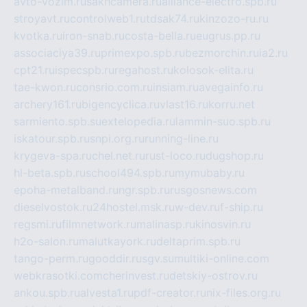
avto-vozim.ru
sakhcamera.ru
alliance-electro.spb.ru
stroyavt.ru
controlweb1.ru
tdsak74.ru
kinzozo-ru.ru
kvotka.ru
iron-snab.ru
costa-bella.ru
eugrus.pp.ru
associaciya39.ru
primexpo.spb.ru
bezmorchin.ru
ia2.ru
cpt21.ru
ispecspb.ru
regahost.ru
kolosok-elita.ru
tae-kwon.ru
consrio.com.ru
insiam.ru
avegainfo.ru
archery161.ru
bigencyclica.ru
vlast16.ru
korru.net
sarmiento.spb.su
extelopedia.ru
lammin-suo.spb.ru
iskatour.spb.ru
snpi.org.ru
running-line.ru
krygeva-spa.ru
chel.net.ru
rust-loco.ru
dugshop.ru
hl-beta.spb.ru
school494.spb.ru
mymubaby.ru
epoha-metalband.ru
ngr.spb.ru
rusgosnews.com
dieselvostok.ru
24hostel.msk.ru
w-dev.ru
f-ship.ru
regsmi.ru
filmnetwork.ru
malinasp.ru
kinosvin.ru
h2o-salon.ru
malutkayork.ru
deltaprim.spb.ru
tango-perm.ru
gooddir.ru
sgv.su
multiki-online.com
webkrasotki.com
cherinvest.ru
detskiy-ostrov.ru
ankou.spb.ru
alvesta1.ru
pdf-creator.ru
nix-files.org.ru