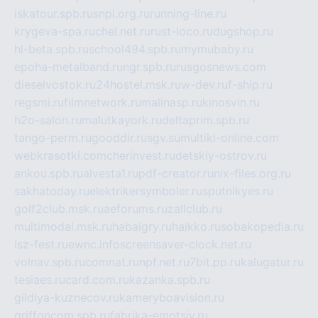
iskatour.spb.ru
snpi.org.ru
running-line.ru
krygeva-spa.ru
chel.net.ru
rust-loco.ru
dugshop.ru
hl-beta.spb.ru
school494.spb.ru
mymubaby.ru
epoha-metalband.ru
ngr.spb.ru
rusgosnews.com
dieselvostok.ru
24hostel.msk.ru
w-dev.ru
f-ship.ru
regsmi.ru
filmnetwork.ru
malinasp.ru
kinosvin.ru
h2o-salon.ru
malutkayork.ru
deltaprim.spb.ru
tango-perm.ru
gooddir.ru
sgv.su
multiki-online.com
webkrasotki.com
cherinvest.ru
detskiy-ostrov.ru
ankou.spb.ru
alvesta1.ru
pdf-creator.ru
nix-files.org.ru
sakhatoday.ru
elektrikersymboler.ru
sputnikyes.ru
golf2club.msk.ru
aeforums.ru
zallclub.ru
multimodal.msk.ru
habaigry.ru
haikko.ru
sobakopedia.ru
isz-fest.ru
ewnc.info
screensaver-clock.net.ru
volnav.spb.ru
comnat.ru
npf.net.ru
7bit.pp.ru
kalugatur.ru
tesiaes.ru
card.com.ru
kazanka.spb.ru
gildiya-kuznecov.ru
kameryboavision.ru
griffoncom.spb.ru
fabrika-emotsiy.ru