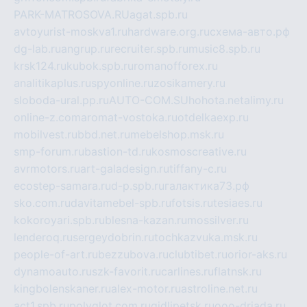
PARK-MATROSOVA.RU
agat.spb.ru
avtoyurist-moskva1.ru
hardware.org.ru
схема-авто.рф
dg-lab.ru
angrup.ru
recruiter.spb.ru
music8.spb.ru
krsk124.ru
kubok.spb.ru
romanofforex.ru
analitikaplus.ru
spyonline.ru
zosikamery.ru
sloboda-ural.pp.ru
AUTO-COM.SU
hohota.net
alimy.ru
online-z.com
aromat-vostoka.ru
otdelkaexp.ru
mobilvest.ru
bbd.net.ru
mebelshop.msk.ru
smp-forum.ru
bastion-td.ru
kosmoscreative.ru
avrmotors.ru
art-galadesign.ru
tiffany-c.ru
ecostep-samara.ru
d-p.spb.ru
галактика73.рф
sko.com.ru
davitamebel-spb.ru
fotsis.ru
tesiaes.ru
kokoroyari.spb.ru
blesna-kazan.ru
mossilver.ru
lenderoq.ru
sergeydobrin.ru
tochkazvuka.msk.ru
people-of-art.ru
bezzubova.ru
clubtibet.ru
orior-aks.ru
dynamoauto.ru
szk-favorit.ru
carlines.ru
flatnsk.ru
kingbolenskaner.ru
alex-motor.ru
astroline.net.ru
act1.spb.ru
polyglot.com.ru
gidlipetsk.ru
ooo-driada.ru