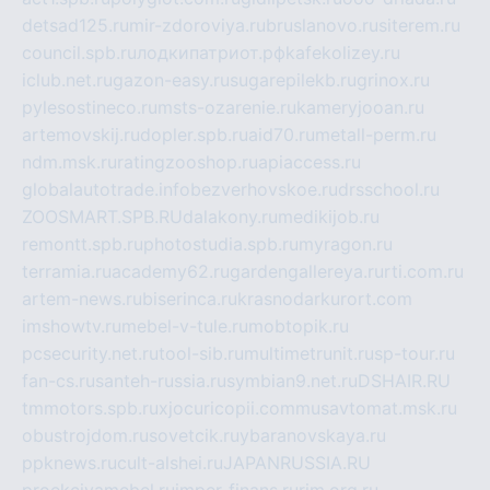
detsad125.ru
mir-zdoroviya.ru
bruslanovo.ru
siterem.ru
council.spb.ru
лодкипатриот.рф
kafekolizey.ru
iclub.net.ru
gazon-easy.ru
sugarepilekb.ru
grinox.ru
pylesostineco.ru
msts-ozarenie.ru
kameryjooan.ru
artemovskij.ru
dopler.spb.ru
aid70.ru
metall-perm.ru
ndm.msk.ru
ratingzooshop.ru
apiaccess.ru
globalautotrade.info
bezverhovskoe.ru
drsschool.ru
ZOOSMART.SPB.RU
dalakony.ru
medikijob.ru
remontt.spb.ru
photostudia.spb.ru
myragon.ru
terramia.ru
academy62.ru
gardengallereya.ru
rti.com.ru
artem-news.ru
biserinca.ru
krasnodarkurort.com
imshowtv.ru
mebel-v-tule.ru
mobtopik.ru
pcsecurity.net.ru
tool-sib.ru
multimetrunit.ru
sp-tour.ru
fan-cs.ru
santeh-russia.ru
symbian9.net.ru
DSHAIR.RU
tmmotors.spb.ru
xjocuricopii.com
musavtomat.msk.ru
obustrojdom.ru
sovetcik.ru
ybaranovskaya.ru
ppknews.ru
cult-alshei.ru
JAPANRUSSIA.RU
proekciyamebel.ru
imper-finans.ru
rim.org.ru