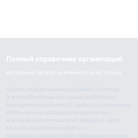
Полный справочник организаций
Актуальный каталог компаний по всей России
133chel.ru
13autor-kolonka.ru
2864420.ru
2rich.ru
3-d-file.ru
3d-file.ru
a-cdc.ru
aalse.ru
a380club.ru
airgungames.ru
accounts-112.ru
adler-jun.ru
adonyev.ru
alfeihavsalnassr.ru
altaipant.ru
argentinamia.ru
aria-family.ru
arkrym.ru
ashanet.ru
belgorod-day.ru
bankaribi.ru
bandamn.ru
bigfatcc.ru
blagodarenie-spb.ru
borodino-media.ru
card-voice.ru