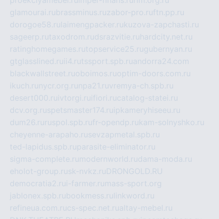
glamourai.ru
brassminus.ru
zabor-pro.ru
ftn.pp.ru
dorogoe58.ru
laimengpacker.ru
kuzova-zapchasti.ru
sageerp.ru
taxodrom.ru
dsrazvitie.ru
hardcity.net.ru
ratinghomegames.ru
topservice25.ru
gubernyan.ru
gtglasslined.ru
ii4.ru
tssport.spb.ru
andorra24.com
blackwallstreet.ru
oboimos.ru
optim-doors.com.ru
ikuch.ru
nycr.org.ru
npa21.ru
vremya-ch.spb.ru
desert000.ru
ivtorgi.ru
ifiori.ru
catalog-statei.ru
dcv.org.ru
spetsmaster174.ru
ipkameryhiseeu.ru
dum26.ru
ruspol.spb.ru
fr-opendp.ru
kam-solnyshko.ru
cheyenne-arapaho.ru
sevzapmetal.spb.ru
ted-lapidus.spb.ru
parasite-eliminator.ru
sigma-complete.ru
modernworld.ru
dama-moda.ru
eholot-group.ru
sk-nvkz.ru
DRONGOLD.RU
democratia2.ru
i-farmer.ru
mass-sport.org
jablonex.spb.ru
bookmess.ru
linkword.ru
refineua.com.ru
cs-spec.net.ru
altay-mebel.ru