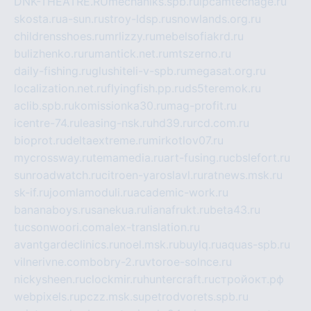
DNK-THEATRE.RU
mechaniks.spb.ru
ipcamtechage.ru
skosta.ru
a-sun.ru
stroy-ldsp.ru
snowlands.org.ru
childrensshoes.ru
mrlizzy.ru
mebelsofiakrd.ru
bulizhenko.ru
rumantick.net.ru
mtszerno.ru
daily-fishing.ru
glushiteli-v-spb.ru
megasat.org.ru
localization.net.ru
flyingfish.pp.ru
ds5teremok.ru
aclib.spb.ru
komissionka30.ru
mag-profit.ru
icentre-74.ru
leasing-nsk.ru
hd39.ru
rcd.com.ru
bioprot.ru
deltaextreme.ru
mirkotlov07.ru
mycrossway.ru
temamedia.ru
art-fusing.ru
cbslefort.ru
sunroadwatch.ru
citroen-yaroslavl.ru
ratnews.msk.ru
sk-if.ru
joomlamoduli.ru
academic-work.ru
bananaboys.ru
sanekua.ru
lianafrukt.ru
beta43.ru
tucsonwoori.com
alex-translation.ru
avantgardeclinics.ru
noel.msk.ru
buylq.ru
aquas-spb.ru
vilnerivne.com
bobry-2.ru
vtoroe-solnce.ru
nickysheen.ru
clockmir.ru
huntercraft.ru
стройокт.рф
webpixels.ru
pczz.msk.su
petrodvorets.spb.ru