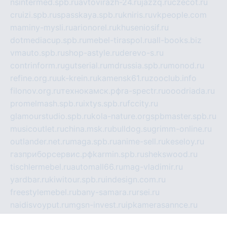
nsintermed.spb.ru
avtovirazh-24.ru
jazzq.ru
czecot.ru
cruizi.spb.ru
spasskaya.spb.ru
kniris.ru
vkpeople.com
maminy-mysli.ru
arionorel.ru
khuseniosif.ru
dotmediacup.spb.ru
mebel-tiraspol.ru
all-books.biz
vmauto.spb.ru
shop-astyle.ru
derevo-s.ru
contrinform.ru
gutserial.ru
mdrussia.spb.ru
monod.ru
refine.org.ru
uk-krein.ru
kamensk61.ru
zooclub.info
filonov.org.ru
технокамск.рф
ra-spectr.ru
ooodriada.ru
promelmash.spb.ru
ixtys.spb.ru
fccity.ru
glamourstudio.spb.ru
kola-nature.org
spbmaster.spb.ru
musicoutlet.ru
china.msk.ru
bulldog.su
grimm-online.ru
outlander.net.ru
maga.spb.ru
anime-sell.ru
keseloy.ru
газприборсервис.рф
karmin.spb.ru
shekswood.ru
tischlermebel.ru
automall66.ru
mag-vladimir.ru
yardbar.ru
kiwitour.spb.ru
indesign.com.ru
freestylemebel.ru
bany-samara.ru
rsei.ru
naidisvoyput.ru
mgsn-invest.ru
ipkamerasannce.ru
alicante-house.ru
ibelka74.ru
cozyhouse.info