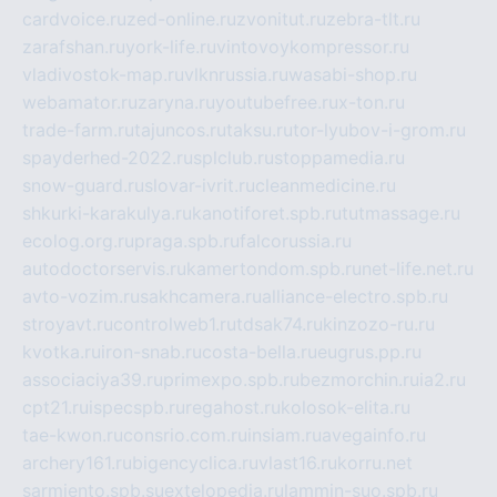
cardvoice.ru
zed-online.ru
zvonitut.ru
zebra-tlt.ru
zarafshan.ru
york-life.ru
vintovoykompressor.ru
vladivostok-map.ru
vlknrussia.ru
wasabi-shop.ru
webamator.ru
zaryna.ru
youtubefree.ru
x-ton.ru
trade-farm.ru
tajuncos.ru
taksu.ru
tor-lyubov-i-grom.ru
spayderhed-2022.ru
splclub.ru
stoppamedia.ru
snow-guard.ru
slovar-ivrit.ru
cleanmedicine.ru
shkurki-karakulya.ru
kanotiforet.spb.ru
tutmassage.ru
ecolog.org.ru
praga.spb.ru
falcorussia.ru
autodoctorservis.ru
kamertondom.spb.ru
net-life.net.ru
avto-vozim.ru
sakhcamera.ru
alliance-electro.spb.ru
stroyavt.ru
controlweb1.ru
tdsak74.ru
kinzozo-ru.ru
kvotka.ru
iron-snab.ru
costa-bella.ru
eugrus.pp.ru
associaciya39.ru
primexpo.spb.ru
bezmorchin.ru
ia2.ru
cpt21.ru
ispecspb.ru
regahost.ru
kolosok-elita.ru
tae-kwon.ru
consrio.com.ru
insiam.ru
avegainfo.ru
archery161.ru
bigencyclica.ru
vlast16.ru
korru.net
sarmiento.spb.su
extelopedia.ru
lammin-suo.spb.ru