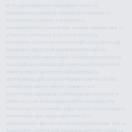
sk-if.ru
joomlamoduli.ru
academic-work.ru
bananaboys.ru
sanekua.ru
lianafrukt.ru
beta43.ru
tucsonwoori.com
alex-translation.ru
avantgardeclinics.ru
noel.msk.ru
buylq.ru
aquas-spb.ru
vilnerivne.com
bobry-2.ru
vtoroe-solnce.ru
nickysheen.ru
clockmir.ru
huntercraft.ru
стройокт.рф
webpixels.ru
pczz.msk.su
petrodvorets.spb.ru
nsintermed.spb.ru
avtovirazh-24.ru
jazzq.ru
czecot.ru
cruizi.spb.ru
spasskaya.spb.ru
kniris.ru
vkpeople.com
maminy-mysli.ru
arionorel.ru
khuseniosif.ru
dotmediacup.spb.ru
mebel-tiraspol.ru
all-books.biz
vmauto.spb.ru
shop-astyle.ru
derevo-s.ru
contrinform.ru
gutserial.ru
mdrussia.spb.ru
monod.ru
refine.org.ru
uk-krein.ru
kamensk61.ru
zooclub.info
filonov.org.ru
технокамск.рф
ra-spectr.ru
ooodriada.ru
promelmash.spb.ru
ixtys.spb.ru
fccity.ru
glamourstudio.spb.ru
kola-nature.org
spbmaster.spb.ru
musicoutlet.ru
china.msk.ru
bulldog.su
grimm-online.ru