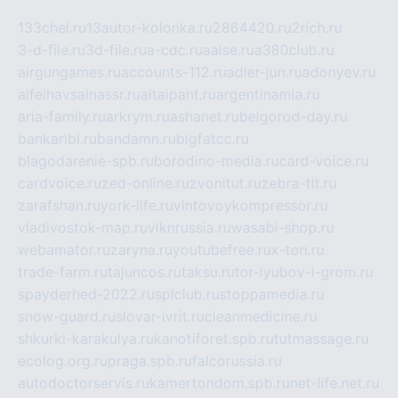
133chel.ru
13autor-kolonka.ru
2864420.ru
2rich.ru
3-d-file.ru
3d-file.ru
a-cdc.ru
aalse.ru
a380club.ru
airgungames.ru
accounts-112.ru
adler-jun.ru
adonyev.ru
alfeihavsalnassr.ru
altaipant.ru
argentinamia.ru
aria-family.ru
arkrym.ru
ashanet.ru
belgorod-day.ru
bankaribi.ru
bandamn.ru
bigfatcc.ru
blagodarenie-spb.ru
borodino-media.ru
card-voice.ru
cardvoice.ru
zed-online.ru
zvonitut.ru
zebra-tlt.ru
zarafshan.ru
york-life.ru
vintovoykompressor.ru
vladivostok-map.ru
vlknrussia.ru
wasabi-shop.ru
webamator.ru
zaryna.ru
youtubefree.ru
x-ton.ru
trade-farm.ru
tajuncos.ru
taksu.ru
tor-lyubov-i-grom.ru
spayderhed-2022.ru
splclub.ru
stoppamedia.ru
snow-guard.ru
slovar-ivrit.ru
cleanmedicine.ru
shkurki-karakulya.ru
kanotiforet.spb.ru
tutmassage.ru
ecolog.org.ru
praga.spb.ru
falcorussia.ru
autodoctorservis.ru
kamertondom.spb.ru
net-life.net.ru