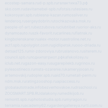
ecostep-samara.ru
d-p.spb.ru
галактика73.рф
sko.com.ru
davitamebel-spb.ru
fotsis.ru
tesiaes.ru
kokoroyari.spb.ru
blesna-kazan.ru
mossilver.ru
lenderoq.ru
sergeydobrin.ru
tochkazvuka.msk.ru
people-of-art.ru
bezzubova.ru
clubtibet.ru
orior-aks.ru
dynamoauto.ru
szk-favorit.ru
carlines.ru
flatnsk.ru
kingbolenskaner.ru
alex-motor.ru
astroline.net.ru
act1.spb.ru
polyglot.com.ru
gidlipetsk.ru
ooo-driada.ru
detsad125.ru
mir-zdoroviya.ru
bruslanovo.ru
siterem.ru
council.spb.ru
лодкипатриот.рф
kafekolizey.ru
iclub.net.ru
gazon-easy.ru
sugarepilekb.ru
grinox.ru
pylesostineco.ru
msts-ozarenie.ru
kameryjooan.ru
artemovskij.ru
dopler.spb.ru
aid70.ru
metall-perm.ru
ndm.msk.ru
ratingzooshop.ru
apiaccess.ru
globalautotrade.info
bezverhovskoe.ru
drsschool.ru
ZOOSMART.SPB.RU
dalakony.ru
medikijob.ru
remontt.spb.ru
photostudia.spb.ru
myragon.ru
terramia.ru
academy62.ru
gardengallereya.ru
rti.com.ru