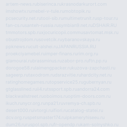
artem-news.ru
biserinca.ru
krasnodarkurort.com
imshowtv.ru
mebel-v-tule.ru
mobtopik.ru
pcsecurity.net.ru
tool-sib.ru
multimetrunit.ru
sp-tour.ru
fan-cs.ru
santeh-russia.ru
symbian9.net.ru
DSHAIR.RU
tmmotors.spb.ru
xjocuricopii.com
musavtomat.msk.ru
obustrojdom.ru
sovetcik.ru
ybaranovskaya.ru
ppknews.ru
cult-alshei.ru
JAPANRUSSIA.RU
proekciyamebel.ru
imper-finans.ru
rim.org.ru
glamourai.ru
brassminus.ru
zabor-pro.ru
ftn.pp.ru
dorogoe58.ru
laimengpacker.ru
kuzova-zapchasti.ru
sageerp.ru
taxodrom.ru
dsrazvitie.ru
hardcity.net.ru
ratinghomegames.ru
topservice25.ru
gubernyan.ru
gtglasslined.ru
ii4.ru
tssport.spb.ru
andorra24.com
blackwallstreet.ru
oboimos.ru
optim-doors.com.ru
ikuch.ru
nycr.org.ru
npa21.ru
vremya-ch.spb.ru
desert000.ru
ivtorgi.ru
ifiori.ru
catalog-statei.ru
dcv.org.ru
spetsmaster174.ru
ipkameryhiseeu.ru
dum26.ru
ruspol.spb.ru
fr-opendp.ru
kam-solnyshko.ru