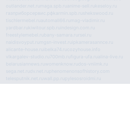
outlander.net.ru
maga.spb.ru
anime-sell.ru
keseloy.ru
газприборсервис.рф
karmin.spb.ru
shekswood.ru
tischlermebel.ru
automall66.ru
mag-vladimir.ru
yardbar.ru
kiwitour.spb.ru
indesign.com.ru
freestylemebel.ru
bany-samara.ru
rsei.ru
naidisvoyput.ru
mgsn-invest.ru
ipkamerasannce.ru
alicante-house.ru
ibelka74.ru
cozyhouse.info
vlkargalev-studio.ru
700mb.ru
figura-ufa.ru
alina-live.ru
belarusiannews.ru
womenknow.ru
dos-vniimk.ru
sega.net.ru
dv.net.ru
phenomenonsofhistory.com
telesputnik.net.ru
wall.pp.ru
pylesosroidmi.ru
gtc-clan.ru
cligs.ru
bibikazap.ru
popova.org.ru
netwhistler.spb.ru
bellvil.ru
bonzon.ru
iss-vladik.ru
defiparis.net.ru
las-gryzas.ru
amku.ru
electednews.spb.ru
feather.org.ru
spar72.ru
tankiigri.ru
dominus.com.ru
ibtree.ru
sanykool.pp.ru
unixlib.org.ru
menatep.spb.ru
gartenterrassen.ru
printeka.ru
skvozilka.com.ru
parkovka-pub.ru
lovemobi.ru
art-ru.ru