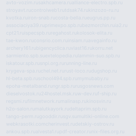
avto-vozim.ru
sakhcamera.ru
alliance-electro.spb.ru
stroyavt.ru
controlweb1.ru
tdsak74.ru
kinzozo-ru.ru
kvotka.ru
iron-snab.ru
costa-bella.ru
eugrus.pp.ru
associaciya39.ru
primexpo.spb.ru
bezmorchin.ru
ia2.ru
cpt21.ru
ispecspb.ru
regahost.ru
kolosok-elita.ru
tae-kwon.ru
consrio.com.ru
insiam.ru
avegainfo.ru
archery161.ru
bigencyclica.ru
vlast16.ru
korru.net
sarmiento.spb.su
extelopedia.ru
lammin-suo.spb.ru
iskatour.spb.ru
snpi.org.ru
running-line.ru
krygeva-spa.ru
chel.net.ru
rust-loco.ru
dugshop.ru
hl-beta.spb.ru
school494.spb.ru
mymubaby.ru
epoha-metalband.ru
ngr.spb.ru
rusgosnews.com
dieselvostok.ru
24hostel.msk.ru
w-dev.ru
f-ship.ru
regsmi.ru
filmnetwork.ru
malinasp.ru
kinosvin.ru
h2o-salon.ru
malutkayork.ru
deltaprim.spb.ru
tango-perm.ru
gooddir.ru
sgv.su
multiki-online.com
webkrasotki.com
cherinvest.ru
detskiy-ostrov.ru
ankou.spb.ru
alvesta1.ru
pdf-creator.ru
nix-files.org.ru