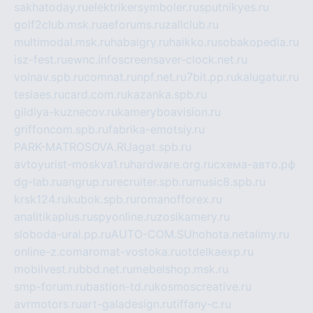
sakhatoday.ru
elektrikersymboler.ru
sputnikyes.ru
golf2club.msk.ru
aeforums.ru
zallclub.ru
multimodal.msk.ru
habaigry.ru
haikko.ru
sobakopedia.ru
isz-fest.ru
ewnc.info
screensaver-clock.net.ru
volnav.spb.ru
comnat.ru
npf.net.ru
7bit.pp.ru
kalugatur.ru
tesiaes.ru
card.com.ru
kazanka.spb.ru
gildiya-kuznecov.ru
kameryboavision.ru
griffoncom.spb.ru
fabrika-emotsiy.ru
PARK-MATROSOVA.RU
agat.spb.ru
avtoyurist-moskva1.ru
hardware.org.ru
схема-авто.рф
dg-lab.ru
angrup.ru
recruiter.spb.ru
music8.spb.ru
krsk124.ru
kubok.spb.ru
romanofforex.ru
analitikaplus.ru
spyonline.ru
zosikamery.ru
sloboda-ural.pp.ru
AUTO-COM.SU
hohota.net
alimy.ru
online-z.com
aromat-vostoka.ru
otdelkaexp.ru
mobilvest.ru
bbd.net.ru
mebelshop.msk.ru
smp-forum.ru
bastion-td.ru
kosmoscreative.ru
avrmotors.ru
art-galadesign.ru
tiffany-c.ru