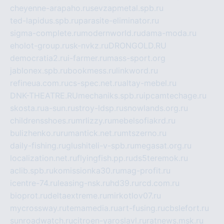
cheyenne-arapaho.ru
sevzapmetal.spb.ru
ted-lapidus.spb.ru
parasite-eliminator.ru
sigma-complete.ru
modernworld.ru
dama-moda.ru
eholot-group.ru
sk-nvkz.ru
DRONGOLD.RU
democratia2.ru
i-farmer.ru
mass-sport.org
jablonex.spb.ru
bookmess.ru
linkword.ru
refineua.com.ru
cs-spec.net.ru
altay-mebel.ru
DNK-THEATRE.RU
mechaniks.spb.ru
ipcamtechage.ru
skosta.ru
a-sun.ru
stroy-ldsp.ru
snowlands.org.ru
childrensshoes.ru
mrlizzy.ru
mebelsofiakrd.ru
bulizhenko.ru
rumantick.net.ru
mtszerno.ru
daily-fishing.ru
glushiteli-v-spb.ru
megasat.org.ru
localization.net.ru
flyingfish.pp.ru
ds5teremok.ru
aclib.spb.ru
komissionka30.ru
mag-profit.ru
icentre-74.ru
leasing-nsk.ru
hd39.ru
rcd.com.ru
bioprot.ru
deltaextreme.ru
mirkotlov07.ru
mycrossway.ru
temamedia.ru
art-fusing.ru
cbslefort.ru
sunroadwatch.ru
citroen-yaroslavl.ru
ratnews.msk.ru