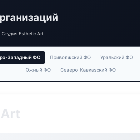
рганизаций
 Студия Esthetic Art
ро-Западный ФО
Приволжский ФО
Уральский ФО
Южный ФО
Северо-Кавказский ФО
 Art