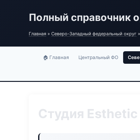
Полный справочник о
Главная
»
Северо-Западный федеральный округ
»
🏠 Главная
Центральный ФО
Севе
Студия Esthetic