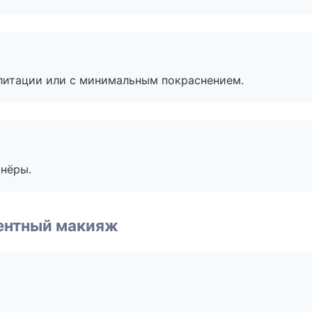
литации или с минимальным покраснением.
тнёры.
ентный макияж