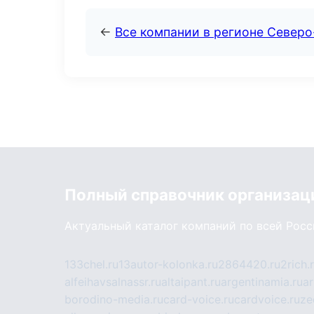
←
Все компании в регионе Север
Полный справочник организац
Актуальный каталог компаний по всей Рос
133chel.ru
13autor-kolonka.ru
2864420.ru
2rich.
alfeihavsalnassr.ru
altaipant.ru
argentinamia.ru
ar
borodino-media.ru
card-voice.ru
cardvoice.ru
ze