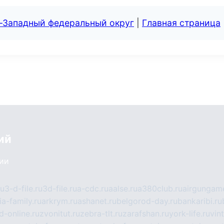
о-Западный федеральный округ
|
Главная страница
ий
сии
ru
3-d-file.ru
3d-file.ru
a-cdc.ru
aalse.ru
a380club.ru
airgungame
ia-family.ru
arkrym.ru
ashanet.ru
belgorod-day.ru
bankaribi.ru
d-online.ru
zvonitut.ru
zebra-tlt.ru
zarafshan.ru
york-life.ru
vin