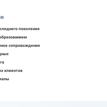
ми
следнего поколения
образованием
урное сопровождение
одных
га
ых клиентов
риалы