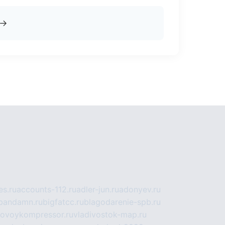
→
s.ru
accounts-112.ru
adler-jun.ru
adonyev.ru
bandamn.ru
bigfatcc.ru
blagodarenie-spb.ru
tovoykompressor.ru
vladivostok-map.ru