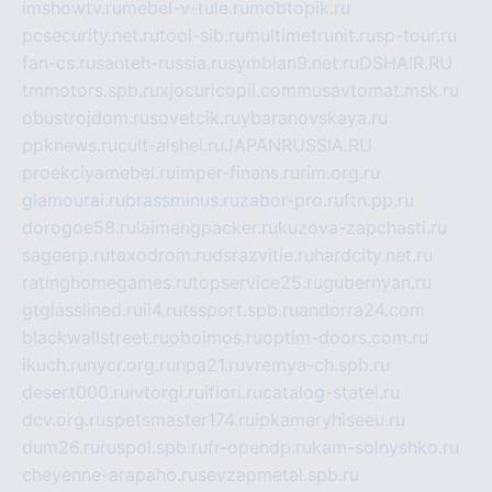
imshowtv.ru
mebel-v-tule.ru
mobtopik.ru
pcsecurity.net.ru
tool-sib.ru
multimetrunit.ru
sp-tour.ru
fan-cs.ru
santeh-russia.ru
symbian9.net.ru
DSHAIR.RU
tmmotors.spb.ru
xjocuricopii.com
musavtomat.msk.ru
obustrojdom.ru
sovetcik.ru
ybaranovskaya.ru
ppknews.ru
cult-alshei.ru
JAPANRUSSIA.RU
proekciyamebel.ru
imper-finans.ru
rim.org.ru
glamourai.ru
brassminus.ru
zabor-pro.ru
ftn.pp.ru
dorogoe58.ru
laimengpacker.ru
kuzova-zapchasti.ru
sageerp.ru
taxodrom.ru
dsrazvitie.ru
hardcity.net.ru
ratinghomegames.ru
topservice25.ru
gubernyan.ru
gtglasslined.ru
ii4.ru
tssport.spb.ru
andorra24.com
blackwallstreet.ru
oboimos.ru
optim-doors.com.ru
ikuch.ru
nycr.org.ru
npa21.ru
vremya-ch.spb.ru
desert000.ru
ivtorgi.ru
ifiori.ru
catalog-statei.ru
dcv.org.ru
spetsmaster174.ru
ipkameryhiseeu.ru
dum26.ru
ruspol.spb.ru
fr-opendp.ru
kam-solnyshko.ru
cheyenne-arapaho.ru
sevzapmetal.spb.ru