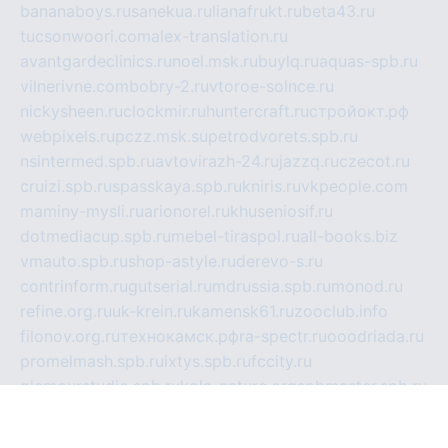
bananaboys.ru
sanekua.ru
lianafrukt.ru
beta43.ru
tucsonwoori.com
alex-translation.ru
avantgardeclinics.ru
noel.msk.ru
buylq.ru
aquas-spb.ru
vilnerivne.com
bobry-2.ru
vtoroe-solnce.ru
nickysheen.ru
clockmir.ru
huntercraft.ru
стройокт.рф
webpixels.ru
pczz.msk.su
petrodvorets.spb.ru
nsintermed.spb.ru
avtovirazh-24.ru
jazzq.ru
czecot.ru
cruizi.spb.ru
spasskaya.spb.ru
kniris.ru
vkpeople.com
maminy-mysli.ru
arionorel.ru
khuseniosif.ru
dotmediacup.spb.ru
mebel-tiraspol.ru
all-books.biz
vmauto.spb.ru
shop-astyle.ru
derevo-s.ru
contrinform.ru
gutserial.ru
mdrussia.spb.ru
monod.ru
refine.org.ru
uk-krein.ru
kamensk61.ru
zooclub.info
filonov.org.ru
технокамск.рф
ra-spectr.ru
ooodriada.ru
promelmash.spb.ru
ixtys.spb.ru
fccity.ru
glamourstudio.spb.ru
kola-nature.org
spbmaster.spb.ru
musicoutlet.ru
china.msk.ru
bulldog.su
grimm-online.ru
outlander.net.ru
maga.spb.ru
anime-sell.ru
keseloy.ru