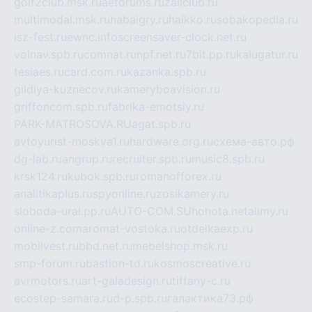
golf2club.msk.ru
aeforums.ru
zallclub.ru
multimodal.msk.ru
habaigry.ru
haikko.ru
sobakopedia.ru
isz-fest.ru
ewnc.info
screensaver-clock.net.ru
volnav.spb.ru
comnat.ru
npf.net.ru
7bit.pp.ru
kalugatur.ru
tesiaes.ru
card.com.ru
kazanka.spb.ru
gildiya-kuznecov.ru
kameryboavision.ru
griffoncom.spb.ru
fabrika-emotsiy.ru
PARK-MATROSOVA.RU
agat.spb.ru
avtoyurist-moskva1.ru
hardware.org.ru
схема-авто.рф
dg-lab.ru
angrup.ru
recruiter.spb.ru
music8.spb.ru
krsk124.ru
kubok.spb.ru
romanofforex.ru
analitikaplus.ru
spyonline.ru
zosikamery.ru
sloboda-ural.pp.ru
AUTO-COM.SU
hohota.net
alimy.ru
online-z.com
aromat-vostoka.ru
otdelkaexp.ru
mobilvest.ru
bbd.net.ru
mebelshop.msk.ru
smp-forum.ru
bastion-td.ru
kosmoscreative.ru
avrmotors.ru
art-galadesign.ru
tiffany-c.ru
ecostep-samara.ru
d-p.spb.ru
галактика73.рф