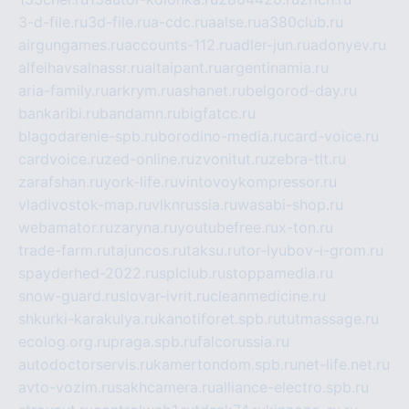
3-d-file.ru
3d-file.ru
a-cdc.ru
aalse.ru
a380club.ru
airgungames.ru
accounts-112.ru
adler-jun.ru
adonyev.ru
alfeihavsalnassr.ru
altaipant.ru
argentinamia.ru
aria-family.ru
arkrym.ru
ashanet.ru
belgorod-day.ru
bankaribi.ru
bandamn.ru
bigfatcc.ru
blagodarenie-spb.ru
borodino-media.ru
card-voice.ru
cardvoice.ru
zed-online.ru
zvonitut.ru
zebra-tlt.ru
zarafshan.ru
york-life.ru
vintovoykompressor.ru
vladivostok-map.ru
vlknrussia.ru
wasabi-shop.ru
webamator.ru
zaryna.ru
youtubefree.ru
x-ton.ru
trade-farm.ru
tajuncos.ru
taksu.ru
tor-lyubov-i-grom.ru
spayderhed-2022.ru
splclub.ru
stoppamedia.ru
snow-guard.ru
slovar-ivrit.ru
cleanmedicine.ru
shkurki-karakulya.ru
kanotiforet.spb.ru
tutmassage.ru
ecolog.org.ru
praga.spb.ru
falcorussia.ru
autodoctorservis.ru
kamertondom.spb.ru
net-life.net.ru
avto-vozim.ru
sakhcamera.ru
alliance-electro.spb.ru