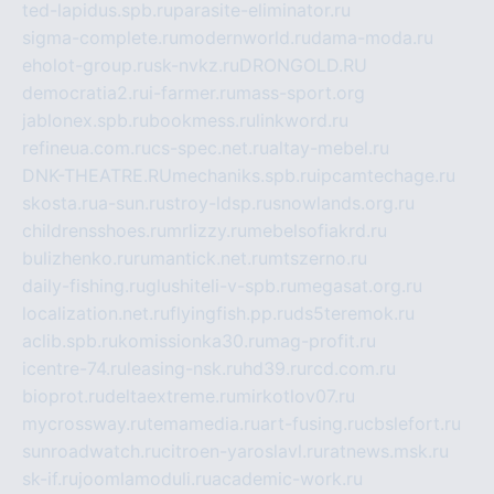
ted-lapidus.spb.ru
parasite-eliminator.ru
sigma-complete.ru
modernworld.ru
dama-moda.ru
eholot-group.ru
sk-nvkz.ru
DRONGOLD.RU
democratia2.ru
i-farmer.ru
mass-sport.org
jablonex.spb.ru
bookmess.ru
linkword.ru
refineua.com.ru
cs-spec.net.ru
altay-mebel.ru
DNK-THEATRE.RU
mechaniks.spb.ru
ipcamtechage.ru
skosta.ru
a-sun.ru
stroy-ldsp.ru
snowlands.org.ru
childrensshoes.ru
mrlizzy.ru
mebelsofiakrd.ru
bulizhenko.ru
rumantick.net.ru
mtszerno.ru
daily-fishing.ru
glushiteli-v-spb.ru
megasat.org.ru
localization.net.ru
flyingfish.pp.ru
ds5teremok.ru
aclib.spb.ru
komissionka30.ru
mag-profit.ru
icentre-74.ru
leasing-nsk.ru
hd39.ru
rcd.com.ru
bioprot.ru
deltaextreme.ru
mirkotlov07.ru
mycrossway.ru
temamedia.ru
art-fusing.ru
cbslefort.ru
sunroadwatch.ru
citroen-yaroslavl.ru
ratnews.msk.ru
sk-if.ru
joomlamoduli.ru
academic-work.ru