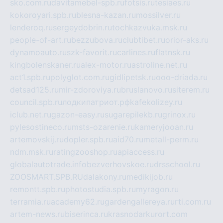
sko.com.ru
davitamebel-spb.ru
fotsis.ru
tesiaes.ru
kokoroyari.spb.ru
blesna-kazan.ru
mossilver.ru
lenderoq.ru
sergeydobrin.ru
tochkazvuka.msk.ru
people-of-art.ru
bezzubova.ru
clubtibet.ru
orior-aks.ru
dynamoauto.ru
szk-favorit.ru
carlines.ru
flatnsk.ru
kingbolenskaner.ru
alex-motor.ru
astroline.net.ru
act1.spb.ru
polyglot.com.ru
gidlipetsk.ru
ooo-driada.ru
detsad125.ru
mir-zdoroviya.ru
bruslanovo.ru
siterem.ru
council.spb.ru
лодкипатриот.рф
kafekolizey.ru
iclub.net.ru
gazon-easy.ru
sugarepilekb.ru
grinox.ru
pylesostineco.ru
msts-ozarenie.ru
kameryjooan.ru
artemovskij.ru
dopler.spb.ru
aid70.ru
metall-perm.ru
ndm.msk.ru
ratingzooshop.ru
apiaccess.ru
globalautotrade.info
bezverhovskoe.ru
drsschool.ru
ZOOSMART.SPB.RU
dalakony.ru
medikijob.ru
remontt.spb.ru
photostudia.spb.ru
myragon.ru
terramia.ru
academy62.ru
gardengallereya.ru
rti.com.ru
artem-news.ru
biserinca.ru
krasnodarkurort.com