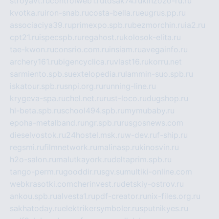
stroyavt.ru
controlweb1.ru
tdsak74.ru
kinzozo-ru.ru
kvotka.ru
iron-snab.ru
costa-bella.ru
eugrus.pp.ru
associaciya39.ru
primexpo.spb.ru
bezmorchin.ru
ia2.ru
cpt21.ru
ispecspb.ru
regahost.ru
kolosok-elita.ru
tae-kwon.ru
consrio.com.ru
insiam.ru
avegainfo.ru
archery161.ru
bigencyclica.ru
vlast16.ru
korru.net
sarmiento.spb.su
extelopedia.ru
lammin-suo.spb.ru
iskatour.spb.ru
snpi.org.ru
running-line.ru
krygeva-spa.ru
chel.net.ru
rust-loco.ru
dugshop.ru
hl-beta.spb.ru
school494.spb.ru
mymubaby.ru
epoha-metalband.ru
ngr.spb.ru
rusgosnews.com
dieselvostok.ru
24hostel.msk.ru
w-dev.ru
f-ship.ru
regsmi.ru
filmnetwork.ru
malinasp.ru
kinosvin.ru
h2o-salon.ru
malutkayork.ru
deltaprim.spb.ru
tango-perm.ru
gooddir.ru
sgv.su
multiki-online.com
webkrasotki.com
cherinvest.ru
detskiy-ostrov.ru
ankou.spb.ru
alvesta1.ru
pdf-creator.ru
nix-files.org.ru
sakhatoday.ru
elektrikersymboler.ru
sputnikyes.ru