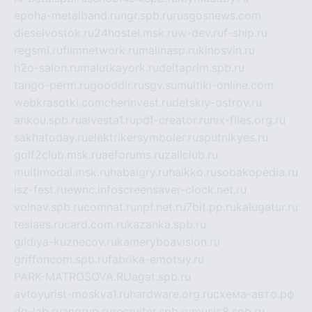
epoha-metalband.ru
ngr.spb.ru
rusgosnews.com
dieselvostok.ru
24hostel.msk.ru
w-dev.ru
f-ship.ru
regsmi.ru
filmnetwork.ru
malinasp.ru
kinosvin.ru
h2o-salon.ru
malutkayork.ru
deltaprim.spb.ru
tango-perm.ru
gooddir.ru
sgv.su
multiki-online.com
webkrasotki.com
cherinvest.ru
detskiy-ostrov.ru
ankou.spb.ru
alvesta1.ru
pdf-creator.ru
nix-files.org.ru
sakhatoday.ru
elektrikersymboler.ru
sputnikyes.ru
golf2club.msk.ru
aeforums.ru
zallclub.ru
multimodal.msk.ru
habaigry.ru
haikko.ru
sobakopedia.ru
isz-fest.ru
ewnc.info
screensaver-clock.net.ru
volnav.spb.ru
comnat.ru
npf.net.ru
7bit.pp.ru
kalugatur.ru
tesiaes.ru
card.com.ru
kazanka.spb.ru
gildiya-kuznecov.ru
kameryboavision.ru
griffoncom.spb.ru
fabrika-emotsiy.ru
PARK-MATROSOVA.RU
agat.spb.ru
avtoyurist-moskva1.ru
hardware.org.ru
схема-авто.рф
dg-lab.ru
angrup.ru
recruiter.spb.ru
music8.spb.ru