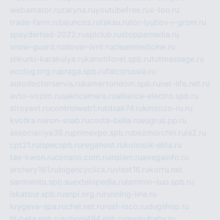
webamator.ru
zaryna.ru
youtubefree.ru
x-ton.ru
trade-farm.ru
tajuncos.ru
taksu.ru
tor-lyubov-i-grom.ru
spayderhed-2022.ru
splclub.ru
stoppamedia.ru
snow-guard.ru
slovar-ivrit.ru
cleanmedicine.ru
shkurki-karakulya.ru
kanotiforet.spb.ru
tutmassage.ru
ecolog.org.ru
praga.spb.ru
falcorussia.ru
autodoctorservis.ru
kamertondom.spb.ru
net-life.net.ru
avto-vozim.ru
sakhcamera.ru
alliance-electro.spb.ru
stroyavt.ru
controlweb1.ru
tdsak74.ru
kinzozo-ru.ru
kvotka.ru
iron-snab.ru
costa-bella.ru
eugrus.pp.ru
associaciya39.ru
primexpo.spb.ru
bezmorchin.ru
ia2.ru
cpt21.ru
ispecspb.ru
regahost.ru
kolosok-elita.ru
tae-kwon.ru
consrio.com.ru
insiam.ru
avegainfo.ru
archery161.ru
bigencyclica.ru
vlast16.ru
korru.net
sarmiento.spb.su
extelopedia.ru
lammin-suo.spb.ru
iskatour.spb.ru
snpi.org.ru
running-line.ru
krygeva-spa.ru
chel.net.ru
rust-loco.ru
dugshop.ru
hl-beta.spb.ru
school494.spb.ru
mymubaby.ru