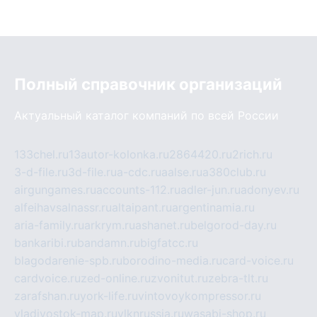
Полный справочник организаций
Актуальный каталог компаний по всей России
133chel.ru
13autor-kolonka.ru
2864420.ru
2rich.ru
3-d-file.ru
3d-file.ru
a-cdc.ru
aalse.ru
a380club.ru
airgungames.ru
accounts-112.ru
adler-jun.ru
adonyev.ru
alfeihavsalnassr.ru
altaipant.ru
argentinamia.ru
aria-family.ru
arkrym.ru
ashanet.ru
belgorod-day.ru
bankaribi.ru
bandamn.ru
bigfatcc.ru
blagodarenie-spb.ru
borodino-media.ru
card-voice.ru
cardvoice.ru
zed-online.ru
zvonitut.ru
zebra-tlt.ru
zarafshan.ru
york-life.ru
vintovoykompressor.ru
vladivostok-map.ru
vlknrussia.ru
wasabi-shop.ru