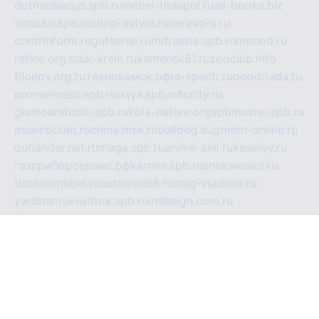
dotmediacup.spb.ru
mebel-tiraspol.ru
all-books.biz
vmauto.spb.ru
shop-astyle.ru
derevo-s.ru
contrinform.ru
gutserial.ru
mdrussia.spb.ru
monod.ru
refine.org.ru
uk-krein.ru
kamensk61.ru
zooclub.info
filonov.org.ru
технокамск.рф
ra-spectr.ru
ooodriada.ru
promelmash.spb.ru
ixtys.spb.ru
fccity.ru
glamourstudio.spb.ru
kola-nature.org
spbmaster.spb.ru
musicoutlet.ru
china.msk.ru
bulldog.su
grimm-online.ru
outlander.net.ru
maga.spb.ru
anime-sell.ru
keseloy.ru
газприборсервис.рф
karmin.spb.ru
shekswood.ru
tischlermebel.ru
automall66.ru
mag-vladimir.ru
yardbar.ru
kiwitour.spb.ru
indesign.com.ru
freestylemebel.ru
bany-samara.ru
rsei.ru
naidisvoyput.ru
mgsn-invest.ru
ipkamerasannce.ru
alicante-house.ru
ibelka74.ru
cozyhouse.info
vlkargalev-studio.ru
700mb.ru
figura-ufa.ru
alina-live.ru
belarusiannews.ru
womenknow.ru
dos-vniimk.ru
sega.net.ru
dv.net.ru
phenomenonsofhistory.com