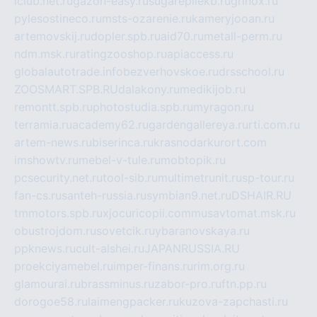
iclub.net.ru
gazon-easy.ru
sugarepilekb.ru
grinox.ru
pylesostineco.ru
msts-ozarenie.ru
kameryjooan.ru
artemovskij.ru
dopler.spb.ru
aid70.ru
metall-perm.ru
ndm.msk.ru
ratingzooshop.ru
apiaccess.ru
globalautotrade.info
bezverhovskoe.ru
drsschool.ru
ZOOSMART.SPB.RU
dalakony.ru
medikijob.ru
remontt.spb.ru
photostudia.spb.ru
myragon.ru
terramia.ru
academy62.ru
gardengallereya.ru
rti.com.ru
artem-news.ru
biserinca.ru
krasnodarkurort.com
imshowtv.ru
mebel-v-tule.ru
mobtopik.ru
pcsecurity.net.ru
tool-sib.ru
multimetrunit.ru
sp-tour.ru
fan-cs.ru
santeh-russia.ru
symbian9.net.ru
DSHAIR.RU
tmmotors.spb.ru
xjocuricopii.com
musavtomat.msk.ru
obustrojdom.ru
sovetcik.ru
ybaranovskaya.ru
ppknews.ru
cult-alshei.ru
JAPANRUSSIA.RU
proekciyamebel.ru
imper-finans.ru
rim.org.ru
glamourai.ru
brassminus.ru
zabor-pro.ru
ftn.pp.ru
dorogoe58.ru
laimengpacker.ru
kuzova-zapchasti.ru