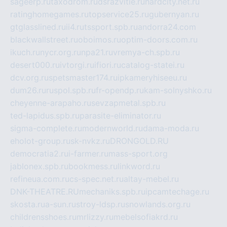
sageerp.ru
taxodrom.ru
dsrazvitie.ru
hardcity.net.ru
ratinghomegames.ru
topservice25.ru
gubernyan.ru
gtglasslined.ru
ii4.ru
tssport.spb.ru
andorra24.com
blackwallstreet.ru
oboimos.ru
optim-doors.com.ru
ikuch.ru
nycr.org.ru
npa21.ru
vremya-ch.spb.ru
desert000.ru
ivtorgi.ru
ifiori.ru
catalog-statei.ru
dcv.org.ru
spetsmaster174.ru
ipkameryhiseeu.ru
dum26.ru
ruspol.spb.ru
fr-opendp.ru
kam-solnyshko.ru
cheyenne-arapaho.ru
sevzapmetal.spb.ru
ted-lapidus.spb.ru
parasite-eliminator.ru
sigma-complete.ru
modernworld.ru
dama-moda.ru
eholot-group.ru
sk-nvkz.ru
DRONGOLD.RU
democratia2.ru
i-farmer.ru
mass-sport.org
jablonex.spb.ru
bookmess.ru
linkword.ru
refineua.com.ru
cs-spec.net.ru
altay-mebel.ru
DNK-THEATRE.RU
mechaniks.spb.ru
ipcamtechage.ru
skosta.ru
a-sun.ru
stroy-ldsp.ru
snowlands.org.ru
childrensshoes.ru
mrlizzy.ru
mebelsofiakrd.ru