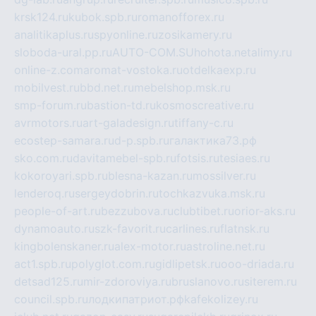
krsk124.ru
kubok.spb.ru
romanofforex.ru
analitikaplus.ru
spyonline.ru
zosikamery.ru
sloboda-ural.pp.ru
AUTO-COM.SU
hohota.net
alimy.ru
online-z.com
aromat-vostoka.ru
otdelkaexp.ru
mobilvest.ru
bbd.net.ru
mebelshop.msk.ru
smp-forum.ru
bastion-td.ru
kosmoscreative.ru
avrmotors.ru
art-galadesign.ru
tiffany-c.ru
ecostep-samara.ru
d-p.spb.ru
галактика73.рф
sko.com.ru
davitamebel-spb.ru
fotsis.ru
tesiaes.ru
kokoroyari.spb.ru
blesna-kazan.ru
mossilver.ru
lenderoq.ru
sergeydobrin.ru
tochkazvuka.msk.ru
people-of-art.ru
bezzubova.ru
clubtibet.ru
orior-aks.ru
dynamoauto.ru
szk-favorit.ru
carlines.ru
flatnsk.ru
kingbolenskaner.ru
alex-motor.ru
astroline.net.ru
act1.spb.ru
polyglot.com.ru
gidlipetsk.ru
ooo-driada.ru
detsad125.ru
mir-zdoroviya.ru
bruslanovo.ru
siterem.ru
council.spb.ru
лодкипатриот.рф
kafekolizey.ru