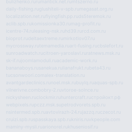
bulizhenko.ru
rumantick.net.ru
mtszerno.ru
daily-fishing.ru
glushiteli-v-spb.ru
megasat.org.ru
localization.net.ru
flyingfish.pp.ru
ds5teremok.ru
aclib.spb.ru
komissionka30.ru
mag-profit.ru
icentre-74.ru
leasing-nsk.ru
hd39.ru
rcd.com.ru
bioprot.ru
deltaextreme.ru
mirkotlov07.ru
mycrossway.ru
temamedia.ru
art-fusing.ru
cbslefort.ru
sunroadwatch.ru
citroen-yaroslavl.ru
ratnews.msk.ru
sk-if.ru
joomlamoduli.ru
academic-work.ru
bananaboys.ru
sanekua.ru
lianafrukt.ru
beta43.ru
tucsonwoori.com
alex-translation.ru
avantgardeclinics.ru
noel.msk.ru
buylq.ru
aquas-spb.ru
vilnerivne.com
bobry-2.ru
vtoroe-solnce.ru
nickysheen.ru
clockmir.ru
huntercraft.ru
стройокт.рф
webpixels.ru
pczz.msk.su
petrodvorets.spb.ru
nsintermed.spb.ru
avtovirazh-24.ru
jazzq.ru
czecot.ru
cruizi.spb.ru
spasskaya.spb.ru
kniris.ru
vkpeople.com
maminy-mysli.ru
arionorel.ru
khuseniosif.ru