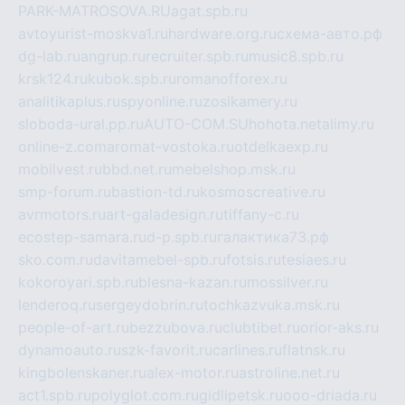
PARK-MATROSOVA.RU
agat.spb.ru
avtoyurist-moskva1.ru
hardware.org.ru
схема-авто.рф
dg-lab.ru
angrup.ru
recruiter.spb.ru
music8.spb.ru
krsk124.ru
kubok.spb.ru
romanofforex.ru
analitikaplus.ru
spyonline.ru
zosikamery.ru
sloboda-ural.pp.ru
AUTO-COM.SU
hohota.net
alimy.ru
online-z.com
aromat-vostoka.ru
otdelkaexp.ru
mobilvest.ru
bbd.net.ru
mebelshop.msk.ru
smp-forum.ru
bastion-td.ru
kosmoscreative.ru
avrmotors.ru
art-galadesign.ru
tiffany-c.ru
ecostep-samara.ru
d-p.spb.ru
галактика73.рф
sko.com.ru
davitamebel-spb.ru
fotsis.ru
tesiaes.ru
kokoroyari.spb.ru
blesna-kazan.ru
mossilver.ru
lenderoq.ru
sergeydobrin.ru
tochkazvuka.msk.ru
people-of-art.ru
bezzubova.ru
clubtibet.ru
orior-aks.ru
dynamoauto.ru
szk-favorit.ru
carlines.ru
flatnsk.ru
kingbolenskaner.ru
alex-motor.ru
astroline.net.ru
act1.spb.ru
polyglot.com.ru
gidlipetsk.ru
ooo-driada.ru