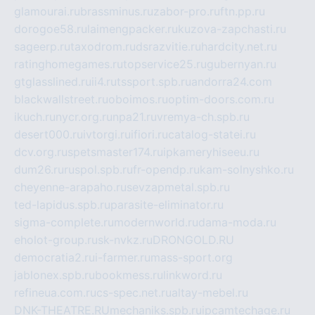
glamourai.ru
brassminus.ru
zabor-pro.ru
ftn.pp.ru
dorogoe58.ru
laimengpacker.ru
kuzova-zapchasti.ru
sageerp.ru
taxodrom.ru
dsrazvitie.ru
hardcity.net.ru
ratinghomegames.ru
topservice25.ru
gubernyan.ru
gtglasslined.ru
ii4.ru
tssport.spb.ru
andorra24.com
blackwallstreet.ru
oboimos.ru
optim-doors.com.ru
ikuch.ru
nycr.org.ru
npa21.ru
vremya-ch.spb.ru
desert000.ru
ivtorgi.ru
ifiori.ru
catalog-statei.ru
dcv.org.ru
spetsmaster174.ru
ipkameryhiseeu.ru
dum26.ru
ruspol.spb.ru
fr-opendp.ru
kam-solnyshko.ru
cheyenne-arapaho.ru
sevzapmetal.spb.ru
ted-lapidus.spb.ru
parasite-eliminator.ru
sigma-complete.ru
modernworld.ru
dama-moda.ru
eholot-group.ru
sk-nvkz.ru
DRONGOLD.RU
democratia2.ru
i-farmer.ru
mass-sport.org
jablonex.spb.ru
bookmess.ru
linkword.ru
refineua.com.ru
cs-spec.net.ru
altay-mebel.ru
DNK-THEATRE.RU
mechaniks.spb.ru
ipcamtechage.ru