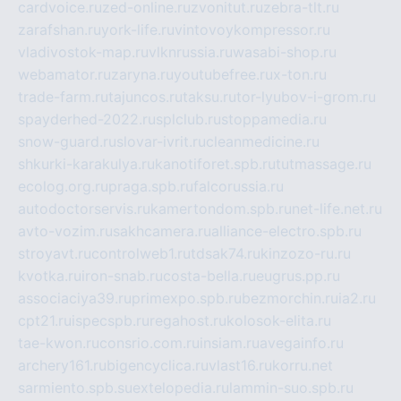
cardvoice.ru
zed-online.ru
zvonitut.ru
zebra-tlt.ru
zarafshan.ru
york-life.ru
vintovoykompressor.ru
vladivostok-map.ru
vlknrussia.ru
wasabi-shop.ru
webamator.ru
zaryna.ru
youtubefree.ru
x-ton.ru
trade-farm.ru
tajuncos.ru
taksu.ru
tor-lyubov-i-grom.ru
spayderhed-2022.ru
splclub.ru
stoppamedia.ru
snow-guard.ru
slovar-ivrit.ru
cleanmedicine.ru
shkurki-karakulya.ru
kanotiforet.spb.ru
tutmassage.ru
ecolog.org.ru
praga.spb.ru
falcorussia.ru
autodoctorservis.ru
kamertondom.spb.ru
net-life.net.ru
avto-vozim.ru
sakhcamera.ru
alliance-electro.spb.ru
stroyavt.ru
controlweb1.ru
tdsak74.ru
kinzozo-ru.ru
kvotka.ru
iron-snab.ru
costa-bella.ru
eugrus.pp.ru
associaciya39.ru
primexpo.spb.ru
bezmorchin.ru
ia2.ru
cpt21.ru
ispecspb.ru
regahost.ru
kolosok-elita.ru
tae-kwon.ru
consrio.com.ru
insiam.ru
avegainfo.ru
archery161.ru
bigencyclica.ru
vlast16.ru
korru.net
sarmiento.spb.su
extelopedia.ru
lammin-suo.spb.ru