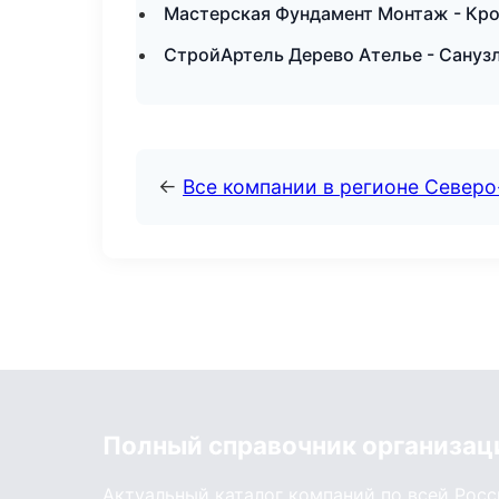
Мастерская Фундамент Монтаж - Кро
СтройАртель Дерево Ателье - Сануз
←
Все компании в регионе Север
Полный справочник организац
Актуальный каталог компаний по всей Рос