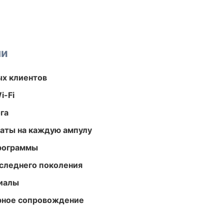
ми
ых клиентов
i-Fi
га
аты на каждую ампулу
программы
следнего поколения
риалы
урное сопровождение