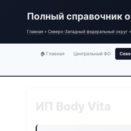
Полный справочник о
Главная
»
Северо-Западный федеральный округ
»
🏠 Главная
Центральный ФО
Севе
ИП Body Vita