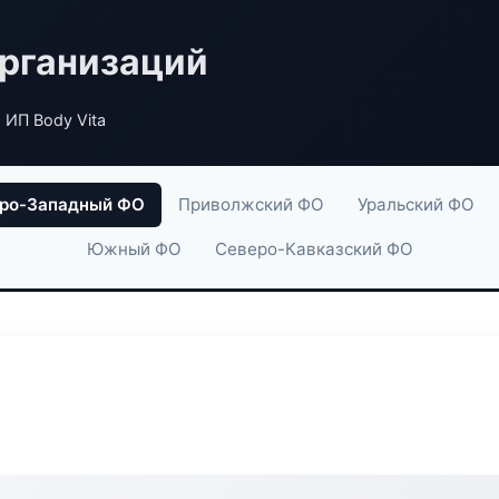
рганизаций
 ИП Body Vita
ро-Западный ФО
Приволжский ФО
Уральский ФО
Южный ФО
Северо-Кавказский ФО