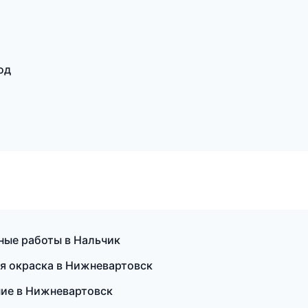
од
ные работы в Нальчик
ая окраска в Нижневартовск
ание в Нижневартовск