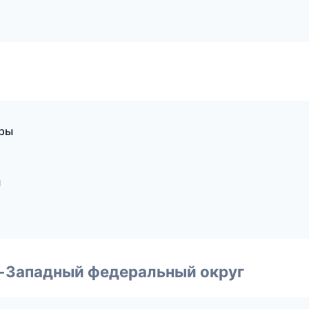
уры
ы
о-Западный федеральный округ