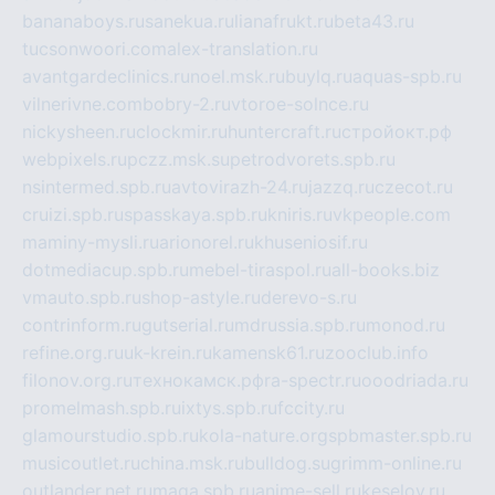
bananaboys.ru
sanekua.ru
lianafrukt.ru
beta43.ru
tucsonwoori.com
alex-translation.ru
avantgardeclinics.ru
noel.msk.ru
buylq.ru
aquas-spb.ru
vilnerivne.com
bobry-2.ru
vtoroe-solnce.ru
nickysheen.ru
clockmir.ru
huntercraft.ru
стройокт.рф
webpixels.ru
pczz.msk.su
petrodvorets.spb.ru
nsintermed.spb.ru
avtovirazh-24.ru
jazzq.ru
czecot.ru
cruizi.spb.ru
spasskaya.spb.ru
kniris.ru
vkpeople.com
maminy-mysli.ru
arionorel.ru
khuseniosif.ru
dotmediacup.spb.ru
mebel-tiraspol.ru
all-books.biz
vmauto.spb.ru
shop-astyle.ru
derevo-s.ru
contrinform.ru
gutserial.ru
mdrussia.spb.ru
monod.ru
refine.org.ru
uk-krein.ru
kamensk61.ru
zooclub.info
filonov.org.ru
технокамск.рф
ra-spectr.ru
ooodriada.ru
promelmash.spb.ru
ixtys.spb.ru
fccity.ru
glamourstudio.spb.ru
kola-nature.org
spbmaster.spb.ru
musicoutlet.ru
china.msk.ru
bulldog.su
grimm-online.ru
outlander.net.ru
maga.spb.ru
anime-sell.ru
keseloy.ru