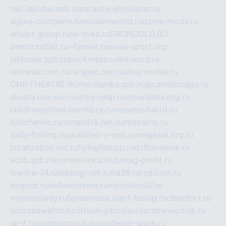
ted-lapidus.spb.ru
parasite-eliminator.ru
sigma-complete.ru
modernworld.ru
dama-moda.ru
eholot-group.ru
sk-nvkz.ru
DRONGOLD.RU
democratia2.ru
i-farmer.ru
mass-sport.org
jablonex.spb.ru
bookmess.ru
linkword.ru
refineua.com.ru
cs-spec.net.ru
altay-mebel.ru
DNK-THEATRE.RU
mechaniks.spb.ru
ipcamtechage.ru
skosta.ru
a-sun.ru
stroy-ldsp.ru
snowlands.org.ru
childrensshoes.ru
mrlizzy.ru
mebelsofiakrd.ru
bulizhenko.ru
rumantick.net.ru
mtszerno.ru
daily-fishing.ru
glushiteli-v-spb.ru
megasat.org.ru
localization.net.ru
flyingfish.pp.ru
ds5teremok.ru
aclib.spb.ru
komissionka30.ru
mag-profit.ru
icentre-74.ru
leasing-nsk.ru
hd39.ru
rcd.com.ru
bioprot.ru
deltaextreme.ru
mirkotlov07.ru
mycrossway.ru
temamedia.ru
art-fusing.ru
cbslefort.ru
sunroadwatch.ru
citroen-yaroslavl.ru
ratnews.msk.ru
sk-if.ru
joomlamoduli.ru
academic-work.ru