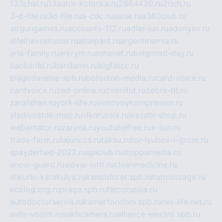
133chel.ru
13autor-kolonka.ru
2864420.ru
2rich.ru
3-d-file.ru
3d-file.ru
a-cdc.ru
aalse.ru
a380club.ru
airgungames.ru
accounts-112.ru
adler-jun.ru
adonyev.ru
alfeihavsalnassr.ru
altaipant.ru
argentinamia.ru
aria-family.ru
arkrym.ru
ashanet.ru
belgorod-day.ru
bankaribi.ru
bandamn.ru
bigfatcc.ru
blagodarenie-spb.ru
borodino-media.ru
card-voice.ru
cardvoice.ru
zed-online.ru
zvonitut.ru
zebra-tlt.ru
zarafshan.ru
york-life.ru
vintovoykompressor.ru
vladivostok-map.ru
vlknrussia.ru
wasabi-shop.ru
webamator.ru
zaryna.ru
youtubefree.ru
x-ton.ru
trade-farm.ru
tajuncos.ru
taksu.ru
tor-lyubov-i-grom.ru
spayderhed-2022.ru
splclub.ru
stoppamedia.ru
snow-guard.ru
slovar-ivrit.ru
cleanmedicine.ru
shkurki-karakulya.ru
kanotiforet.spb.ru
tutmassage.ru
ecolog.org.ru
praga.spb.ru
falcorussia.ru
autodoctorservis.ru
kamertondom.spb.ru
net-life.net.ru
avto-vozim.ru
sakhcamera.ru
alliance-electro.spb.ru