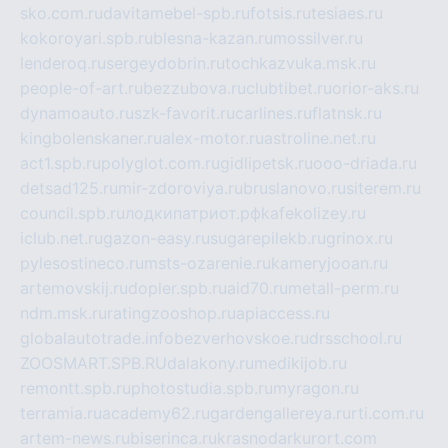
sko.com.ru
davitamebel-spb.ru
fotsis.ru
tesiaes.ru
kokoroyari.spb.ru
blesna-kazan.ru
mossilver.ru
lenderoq.ru
sergeydobrin.ru
tochkazvuka.msk.ru
people-of-art.ru
bezzubova.ru
clubtibet.ru
orior-aks.ru
dynamoauto.ru
szk-favorit.ru
carlines.ru
flatnsk.ru
kingbolenskaner.ru
alex-motor.ru
astroline.net.ru
act1.spb.ru
polyglot.com.ru
gidlipetsk.ru
ooo-driada.ru
detsad125.ru
mir-zdoroviya.ru
bruslanovo.ru
siterem.ru
council.spb.ru
лодкипатриот.рф
kafekolizey.ru
iclub.net.ru
gazon-easy.ru
sugarepilekb.ru
grinox.ru
pylesostineco.ru
msts-ozarenie.ru
kameryjooan.ru
artemovskij.ru
dopler.spb.ru
aid70.ru
metall-perm.ru
ndm.msk.ru
ratingzooshop.ru
apiaccess.ru
globalautotrade.info
bezverhovskoe.ru
drsschool.ru
ZOOSMART.SPB.RU
dalakony.ru
medikijob.ru
remontt.spb.ru
photostudia.spb.ru
myragon.ru
terramia.ru
academy62.ru
gardengallereya.ru
rti.com.ru
artem-news.ru
biserinca.ru
krasnodarkurort.com