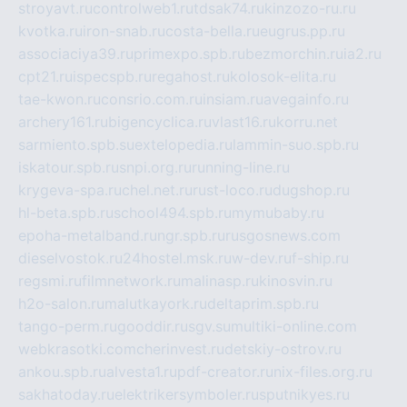
stroyavt.ru
controlweb1.ru
tdsak74.ru
kinzozo-ru.ru
kvotka.ru
iron-snab.ru
costa-bella.ru
eugrus.pp.ru
associaciya39.ru
primexpo.spb.ru
bezmorchin.ru
ia2.ru
cpt21.ru
ispecspb.ru
regahost.ru
kolosok-elita.ru
tae-kwon.ru
consrio.com.ru
insiam.ru
avegainfo.ru
archery161.ru
bigencyclica.ru
vlast16.ru
korru.net
sarmiento.spb.su
extelopedia.ru
lammin-suo.spb.ru
iskatour.spb.ru
snpi.org.ru
running-line.ru
krygeva-spa.ru
chel.net.ru
rust-loco.ru
dugshop.ru
hl-beta.spb.ru
school494.spb.ru
mymubaby.ru
epoha-metalband.ru
ngr.spb.ru
rusgosnews.com
dieselvostok.ru
24hostel.msk.ru
w-dev.ru
f-ship.ru
regsmi.ru
filmnetwork.ru
malinasp.ru
kinosvin.ru
h2o-salon.ru
malutkayork.ru
deltaprim.spb.ru
tango-perm.ru
gooddir.ru
sgv.su
multiki-online.com
webkrasotki.com
cherinvest.ru
detskiy-ostrov.ru
ankou.spb.ru
alvesta1.ru
pdf-creator.ru
nix-files.org.ru
sakhatoday.ru
elektrikersymboler.ru
sputnikyes.ru