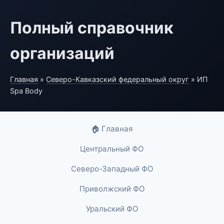
Полный справочник
организаций
Главная
»
Северо-Кавказский федеральный округ
» ИП
Spa Body
🏠 Главная
Центральный ФО
Северо-Западный ФО
Приволжский ФО
Уральский ФО