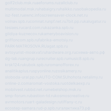
golf2club.msk.ru
aeforums.ru
zallclub.ru
multimodal.msk.ru
habaigry.ru
haikko.ru
sobakopedia.ru
isz-fest.ru
ewnc.info
screensaver-clock.net.ru
volnav.spb.ru
comnat.ru
npf.net.ru
7bit.pp.ru
kalugatur.ru
tesiaes.ru
card.com.ru
kazanka.spb.ru
gildiya-kuznecov.ru
kameryboavision.ru
griffoncom.spb.ru
fabrika-emotsiy.ru
PARK-MATROSOVA.RU
agat.spb.ru
avtoyurist-moskva1.ru
hardware.org.ru
схема-авто.рф
dg-lab.ru
angrup.ru
recruiter.spb.ru
music8.spb.ru
krsk124.ru
kubok.spb.ru
romanofforex.ru
analitikaplus.ru
spyonline.ru
zosikamery.ru
sloboda-ural.pp.ru
AUTO-COM.SU
hohota.net
alimy.ru
online-z.com
aromat-vostoka.ru
otdelkaexp.ru
mobilvest.ru
bbd.net.ru
mebelshop.msk.ru
smp-forum.ru
bastion-td.ru
kosmoscreative.ru
avrmotors.ru
art-galadesign.ru
tiffany-c.ru
ecostep-samara.ru
d-p.spb.ru
галактика73.рф