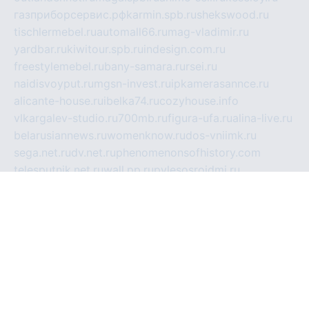
газприборсервис.рф
karmin.spb.ru
shekswood.ru
tischlermebel.ru
automall66.ru
mag-vladimir.ru
yardbar.ru
kiwitour.spb.ru
indesign.com.ru
freestylemebel.ru
bany-samara.ru
rsei.ru
naidisvoyput.ru
mgsn-invest.ru
ipkamerasannce.ru
alicante-house.ru
ibelka74.ru
cozyhouse.info
vlkargalev-studio.ru
700mb.ru
figura-ufa.ru
alina-live.ru
belarusiannews.ru
womenknow.ru
dos-vniimk.ru
sega.net.ru
dv.net.ru
phenomenonsofhistory.com
telesputnik.net.ru
wall.pp.ru
pylesosroidmi.ru
gtc-clan.ru
cligs.ru
bibikazap.ru
popova.org.ru
netwhistler.spb.ru
bellvil.ru
bonzon.ru
iss-vladik.ru
defiparis.net.ru
las-gryzas.ru
amku.ru
electednews.spb.ru
feather.org.ru
spar72.ru
tankiigri.ru
dominus.com.ru
ibtree.ru
sanykool.pp.ru
unixlib.org.ru
menatep.spb.ru
gartenterrassen.ru
printeka.ru
skvozilka.com.ru
parkovka-pub.ru
lovemobi.ru
art-ru.ru
emulatorz.com.ru
alucomp.com.ru
tatforum.com.ru