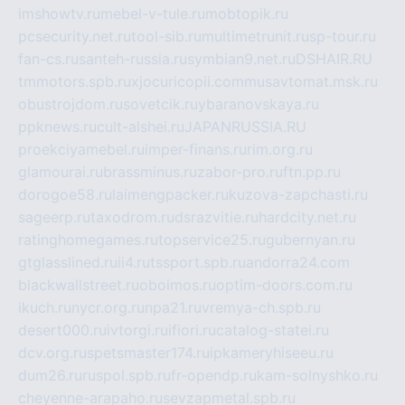
imshowtv.ru
mebel-v-tule.ru
mobtopik.ru
pcsecurity.net.ru
tool-sib.ru
multimetrunit.ru
sp-tour.ru
fan-cs.ru
santeh-russia.ru
symbian9.net.ru
DSHAIR.RU
tmmotors.spb.ru
xjocuricopii.com
musavtomat.msk.ru
obustrojdom.ru
sovetcik.ru
ybaranovskaya.ru
ppknews.ru
cult-alshei.ru
JAPANRUSSIA.RU
proekciyamebel.ru
imper-finans.ru
rim.org.ru
glamourai.ru
brassminus.ru
zabor-pro.ru
ftn.pp.ru
dorogoe58.ru
laimengpacker.ru
kuzova-zapchasti.ru
sageerp.ru
taxodrom.ru
dsrazvitie.ru
hardcity.net.ru
ratinghomegames.ru
topservice25.ru
gubernyan.ru
gtglasslined.ru
ii4.ru
tssport.spb.ru
andorra24.com
blackwallstreet.ru
oboimos.ru
optim-doors.com.ru
ikuch.ru
nycr.org.ru
npa21.ru
vremya-ch.spb.ru
desert000.ru
ivtorgi.ru
ifiori.ru
catalog-statei.ru
dcv.org.ru
spetsmaster174.ru
ipkameryhiseeu.ru
dum26.ru
ruspol.spb.ru
fr-opendp.ru
kam-solnyshko.ru
cheyenne-arapaho.ru
sevzapmetal.spb.ru