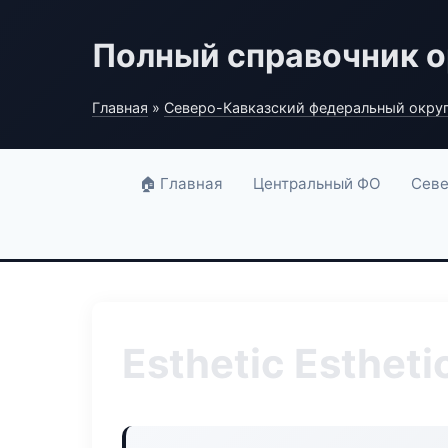
Полный справочник о
Главная
»
Северо-Кавказский федеральный окру
🏠 Главная
Центральный ФО
Севе
Esthetic Estheti