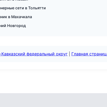
нерные сети в Тольятти
чник в Махачкала
жний Новгород
-Кавказский федеральный округ
|
Главная страниц