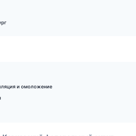
ург
пиляция и омоложение
ы