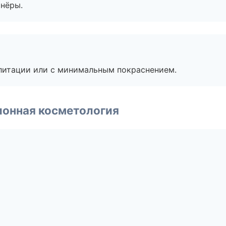
тнёры.
литации или с минимальным покраснением.
ионная косметология