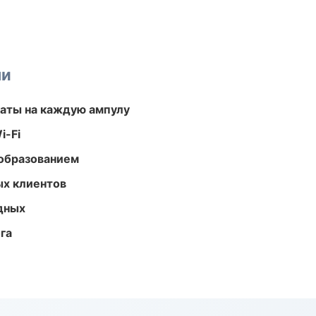
ми
аты на каждую ампулу
i-Fi
образованием
ых клиентов
одных
га