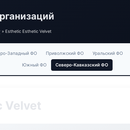
рганизаций
г
» Esthetic Esthetic Velvet
ро-Западный ФО
Приволжский ФО
Уральский ФО
Южный ФО
Северо-Кавказский ФО
c Velvet