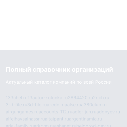
Полный справочник организаций
Актуальный каталог компаний по всей России
133chel.ru
13autor-kolonka.ru
2864420.ru
2rich.ru
3-d-file.ru
3d-file.ru
a-cdc.ru
aalse.ru
a380club.ru
airgungames.ru
accounts-112.ru
adler-jun.ru
adonyev.ru
alfeihavsalnassr.ru
altaipant.ru
argentinamia.ru
aria-family.ru
arkrym.ru
ashanet.ru
belgorod-day.ru