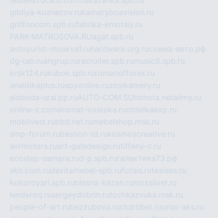
tesiaes.ru
card.com.ru
kazanka.spb.ru
gildiya-kuznecov.ru
kameryboavision.ru
griffoncom.spb.ru
fabrika-emotsiy.ru
PARK-MATROSOVA.RU
agat.spb.ru
avtoyurist-moskva1.ru
hardware.org.ru
схема-авто.рф
dg-lab.ru
angrup.ru
recruiter.spb.ru
music8.spb.ru
krsk124.ru
kubok.spb.ru
romanofforex.ru
analitikaplus.ru
spyonline.ru
zosikamery.ru
sloboda-ural.pp.ru
AUTO-COM.SU
hohota.net
alimy.ru
online-z.com
aromat-vostoka.ru
otdelkaexp.ru
mobilvest.ru
bbd.net.ru
mebelshop.msk.ru
smp-forum.ru
bastion-td.ru
kosmoscreative.ru
avrmotors.ru
art-galadesign.ru
tiffany-c.ru
ecostep-samara.ru
d-p.spb.ru
галактика73.рф
sko.com.ru
davitamebel-spb.ru
fotsis.ru
tesiaes.ru
kokoroyari.spb.ru
blesna-kazan.ru
mossilver.ru
lenderoq.ru
sergeydobrin.ru
tochkazvuka.msk.ru
people-of-art.ru
bezzubova.ru
clubtibet.ru
orior-aks.ru