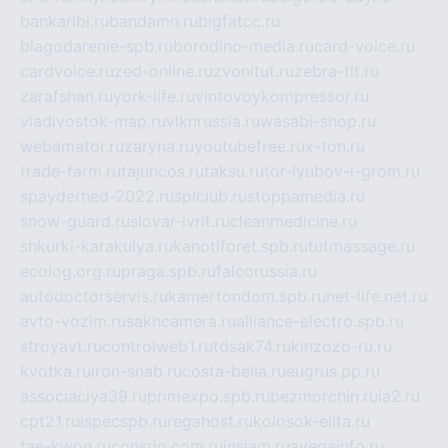
bankaribi.ru
bandamn.ru
bigfatcc.ru
blagodarenie-spb.ru
borodino-media.ru
card-voice.ru
cardvoice.ru
zed-online.ru
zvonitut.ru
zebra-tlt.ru
zarafshan.ru
york-life.ru
vintovoykompressor.ru
vladivostok-map.ru
vlknrussia.ru
wasabi-shop.ru
webamator.ru
zaryna.ru
youtubefree.ru
x-ton.ru
trade-farm.ru
tajuncos.ru
taksu.ru
tor-lyubov-i-grom.ru
spayderhed-2022.ru
splclub.ru
stoppamedia.ru
snow-guard.ru
slovar-ivrit.ru
cleanmedicine.ru
shkurki-karakulya.ru
kanotiforet.spb.ru
tutmassage.ru
ecolog.org.ru
praga.spb.ru
falcorussia.ru
autodoctorservis.ru
kamertondom.spb.ru
net-life.net.ru
avto-vozim.ru
sakhcamera.ru
alliance-electro.spb.ru
stroyavt.ru
controlweb1.ru
tdsak74.ru
kinzozo-ru.ru
kvotka.ru
iron-snab.ru
costa-bella.ru
eugrus.pp.ru
associaciya39.ru
primexpo.spb.ru
bezmorchin.ru
ia2.ru
cpt21.ru
ispecspb.ru
regahost.ru
kolosok-elita.ru
tae-kwon.ru
consrio.com.ru
insiam.ru
avegainfo.ru