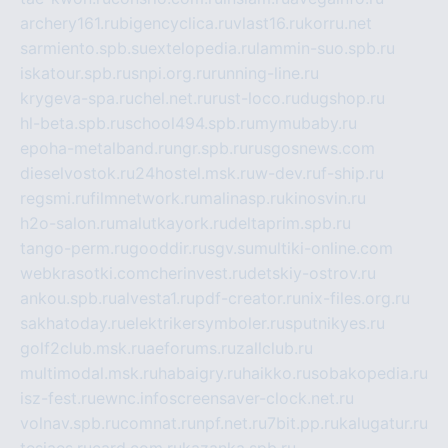
archery161.ru
bigencyclica.ru
vlast16.ru
korru.net
sarmiento.spb.su
extelopedia.ru
lammin-suo.spb.ru
iskatour.spb.ru
snpi.org.ru
running-line.ru
krygeva-spa.ru
chel.net.ru
rust-loco.ru
dugshop.ru
hl-beta.spb.ru
school494.spb.ru
mymubaby.ru
epoha-metalband.ru
ngr.spb.ru
rusgosnews.com
dieselvostok.ru
24hostel.msk.ru
w-dev.ru
f-ship.ru
regsmi.ru
filmnetwork.ru
malinasp.ru
kinosvin.ru
h2o-salon.ru
malutkayork.ru
deltaprim.spb.ru
tango-perm.ru
gooddir.ru
sgv.su
multiki-online.com
webkrasotki.com
cherinvest.ru
detskiy-ostrov.ru
ankou.spb.ru
alvesta1.ru
pdf-creator.ru
nix-files.org.ru
sakhatoday.ru
elektrikersymboler.ru
sputnikyes.ru
golf2club.msk.ru
aeforums.ru
zallclub.ru
multimodal.msk.ru
habaigry.ru
haikko.ru
sobakopedia.ru
isz-fest.ru
ewnc.info
screensaver-clock.net.ru
volnav.spb.ru
comnat.ru
npf.net.ru
7bit.pp.ru
kalugatur.ru