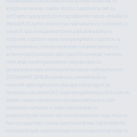
dynamoauto.ru
szk-favorit.ru
carlines.ru
flatnsk.ru
kingbolenskaner.ru
alex-motor.ru
astroline.net.ru
act1.spb.ru
polyglot.com.ru
gidlipetsk.ru
ooo-driada.ru
detsad125.ru
mir-zdoroviya.ru
bruslanovo.ru
siterem.ru
council.spb.ru
лодкипатриот.рф
kafekolizey.ru
iclub.net.ru
gazon-easy.ru
sugarepilekb.ru
grinox.ru
pylesostineco.ru
msts-ozarenie.ru
kameryjooan.ru
artemovskij.ru
dopler.spb.ru
aid70.ru
metall-perm.ru
ndm.msk.ru
ratingzooshop.ru
apiaccess.ru
globalautotrade.info
bezverhovskoe.ru
drsschool.ru
ZOOSMART.SPB.RU
dalakony.ru
medikijob.ru
remontt.spb.ru
photostudia.spb.ru
myragon.ru
terramia.ru
academy62.ru
gardengallereya.ru
rti.com.ru
artem-news.ru
biserinca.ru
krasnodarkurort.com
imshowtv.ru
mebel-v-tule.ru
mobtopik.ru
pcsecurity.net.ru
tool-sib.ru
multimetrunit.ru
sp-tour.ru
fan-cs.ru
santeh-russia.ru
symbian9.net.ru
DSHAIR.RU
tmmotors.spb.ru
xjocuricopii.com
musavtomat.msk.ru