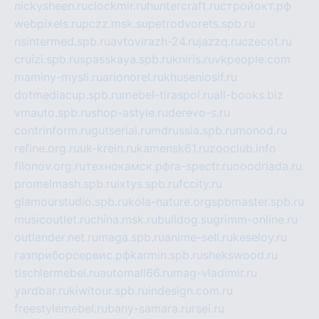
nickysheen.ru
clockmir.ru
huntercraft.ru
стройокт.рф
webpixels.ru
pczz.msk.su
petrodvorets.spb.ru
nsintermed.spb.ru
avtovirazh-24.ru
jazzq.ru
czecot.ru
cruizi.spb.ru
spasskaya.spb.ru
kniris.ru
vkpeople.com
maminy-mysli.ru
arionorel.ru
khuseniosif.ru
dotmediacup.spb.ru
mebel-tiraspol.ru
all-books.biz
vmauto.spb.ru
shop-astyle.ru
derevo-s.ru
contrinform.ru
gutserial.ru
mdrussia.spb.ru
monod.ru
refine.org.ru
uk-krein.ru
kamensk61.ru
zooclub.info
filonov.org.ru
технокамск.рф
ra-spectr.ru
ooodriada.ru
promelmash.spb.ru
ixtys.spb.ru
fccity.ru
glamourstudio.spb.ru
kola-nature.org
spbmaster.spb.ru
musicoutlet.ru
china.msk.ru
bulldog.su
grimm-online.ru
outlander.net.ru
maga.spb.ru
anime-sell.ru
keseloy.ru
газприборсервис.рф
karmin.spb.ru
shekswood.ru
tischlermebel.ru
automall66.ru
mag-vladimir.ru
yardbar.ru
kiwitour.spb.ru
indesign.com.ru
freestylemebel.ru
bany-samara.ru
rsei.ru