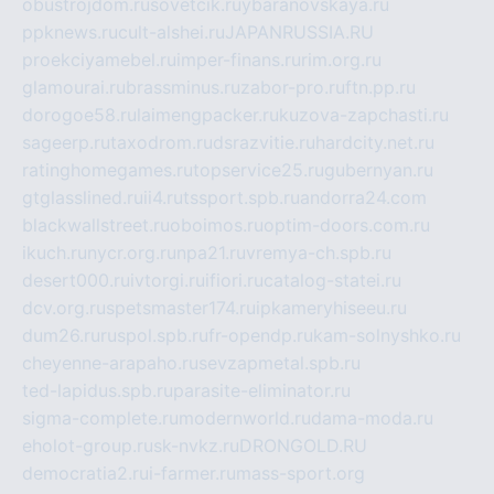
obustrojdom.ru
sovetcik.ru
ybaranovskaya.ru
ppknews.ru
cult-alshei.ru
JAPANRUSSIA.RU
proekciyamebel.ru
imper-finans.ru
rim.org.ru
glamourai.ru
brassminus.ru
zabor-pro.ru
ftn.pp.ru
dorogoe58.ru
laimengpacker.ru
kuzova-zapchasti.ru
sageerp.ru
taxodrom.ru
dsrazvitie.ru
hardcity.net.ru
ratinghomegames.ru
topservice25.ru
gubernyan.ru
gtglasslined.ru
ii4.ru
tssport.spb.ru
andorra24.com
blackwallstreet.ru
oboimos.ru
optim-doors.com.ru
ikuch.ru
nycr.org.ru
npa21.ru
vremya-ch.spb.ru
desert000.ru
ivtorgi.ru
ifiori.ru
catalog-statei.ru
dcv.org.ru
spetsmaster174.ru
ipkameryhiseeu.ru
dum26.ru
ruspol.spb.ru
fr-opendp.ru
kam-solnyshko.ru
cheyenne-arapaho.ru
sevzapmetal.spb.ru
ted-lapidus.spb.ru
parasite-eliminator.ru
sigma-complete.ru
modernworld.ru
dama-moda.ru
eholot-group.ru
sk-nvkz.ru
DRONGOLD.RU
democratia2.ru
i-farmer.ru
mass-sport.org