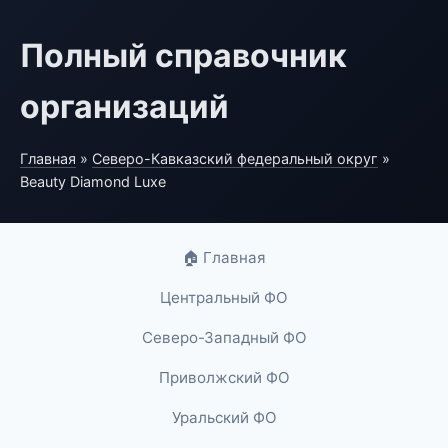
Полный справочник
организаций
Главная
»
Северо-Кавказский федеральный округ
»
Beauty Diamond Luxe
🏠 Главная
Центральный ФО
Северо-Западный ФО
Приволжский ФО
Уральский ФО