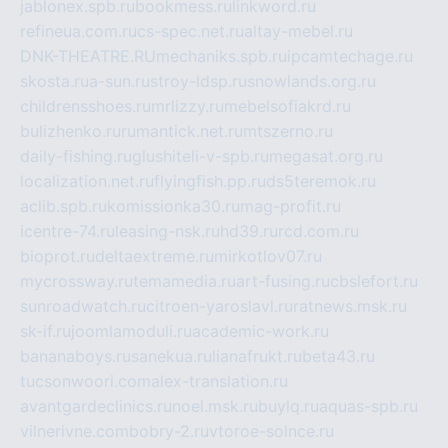
jablonex.spb.ru
bookmess.ru
linkword.ru
refineua.com.ru
cs-spec.net.ru
altay-mebel.ru
DNK-THEATRE.RU
mechaniks.spb.ru
ipcamtechage.ru
skosta.ru
a-sun.ru
stroy-ldsp.ru
snowlands.org.ru
childrensshoes.ru
mrlizzy.ru
mebelsofiakrd.ru
bulizhenko.ru
rumantick.net.ru
mtszerno.ru
daily-fishing.ru
glushiteli-v-spb.ru
megasat.org.ru
localization.net.ru
flyingfish.pp.ru
ds5teremok.ru
aclib.spb.ru
komissionka30.ru
mag-profit.ru
icentre-74.ru
leasing-nsk.ru
hd39.ru
rcd.com.ru
bioprot.ru
deltaextreme.ru
mirkotlov07.ru
mycrossway.ru
temamedia.ru
art-fusing.ru
cbslefort.ru
sunroadwatch.ru
citroen-yaroslavl.ru
ratnews.msk.ru
sk-if.ru
joomlamoduli.ru
academic-work.ru
bananaboys.ru
sanekua.ru
lianafrukt.ru
beta43.ru
tucsonwoori.com
alex-translation.ru
avantgardeclinics.ru
noel.msk.ru
buylq.ru
aquas-spb.ru
vilnerivne.com
bobry-2.ru
vtoroe-solnce.ru