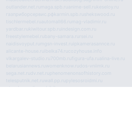
outlander.net.ru
maga.spb.ru
anime-sell.ru
keseloy.ru
газприборсервис.рф
karmin.spb.ru
shekswood.ru
tischlermebel.ru
automall66.ru
mag-vladimir.ru
yardbar.ru
kiwitour.spb.ru
indesign.com.ru
freestylemebel.ru
bany-samara.ru
rsei.ru
naidisvoyput.ru
mgsn-invest.ru
ipkamerasannce.ru
alicante-house.ru
ibelka74.ru
cozyhouse.info
vlkargalev-studio.ru
700mb.ru
figura-ufa.ru
alina-live.ru
belarusiannews.ru
womenknow.ru
dos-vniimk.ru
sega.net.ru
dv.net.ru
phenomenonsofhistory.com
telesputnik.net.ru
wall.pp.ru
pylesosroidmi.ru
gtc-clan.ru
cligs.ru
bibikazap.ru
popova.org.ru
netwhistler.spb.ru
bellvil.ru
bonzon.ru
iss-vladik.ru
defiparis.net.ru
las-gryzas.ru
amku.ru
electednews.spb.ru
feather.org.ru
spar72.ru
tankiigri.ru
dominus.com.ru
ibtree.ru
sanykool.pp.ru
unixlib.org.ru
menatep.spb.ru
gartenterrassen.ru
printeka.ru