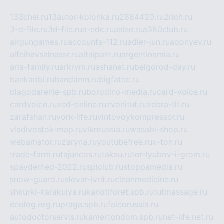
133chel.ru
13autor-kolonka.ru
2864420.ru
2rich.ru
3-d-file.ru
3d-file.ru
a-cdc.ru
aalse.ru
a380club.ru
airgungames.ru
accounts-112.ru
adler-jun.ru
adonyev.ru
alfeihavsalnassr.ru
altaipant.ru
argentinamia.ru
aria-family.ru
arkrym.ru
ashanet.ru
belgorod-day.ru
bankaribi.ru
bandamn.ru
bigfatcc.ru
blagodarenie-spb.ru
borodino-media.ru
card-voice.ru
cardvoice.ru
zed-online.ru
zvonitut.ru
zebra-tlt.ru
zarafshan.ru
york-life.ru
vintovoykompressor.ru
vladivostok-map.ru
vlknrussia.ru
wasabi-shop.ru
webamator.ru
zaryna.ru
youtubefree.ru
x-ton.ru
trade-farm.ru
tajuncos.ru
taksu.ru
tor-lyubov-i-grom.ru
spayderhed-2022.ru
splclub.ru
stoppamedia.ru
snow-guard.ru
slovar-ivrit.ru
cleanmedicine.ru
shkurki-karakulya.ru
kanotiforet.spb.ru
tutmassage.ru
ecolog.org.ru
praga.spb.ru
falcorussia.ru
autodoctorservis.ru
kamertondom.spb.ru
net-life.net.ru