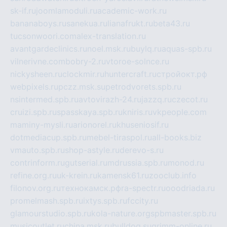
sk-if.ru
joomlamoduli.ru
academic-work.ru
bananaboys.ru
sanekua.ru
lianafrukt.ru
beta43.ru
tucsonwoori.com
alex-translation.ru
avantgardeclinics.ru
noel.msk.ru
buylq.ru
aquas-spb.ru
vilnerivne.com
bobry-2.ru
vtoroe-solnce.ru
nickysheen.ru
clockmir.ru
huntercraft.ru
стройокт.рф
webpixels.ru
pczz.msk.su
petrodvorets.spb.ru
nsintermed.spb.ru
avtovirazh-24.ru
jazzq.ru
czecot.ru
cruizi.spb.ru
spasskaya.spb.ru
kniris.ru
vkpeople.com
maminy-mysli.ru
arionorel.ru
khuseniosif.ru
dotmediacup.spb.ru
mebel-tiraspol.ru
all-books.biz
vmauto.spb.ru
shop-astyle.ru
derevo-s.ru
contrinform.ru
gutserial.ru
mdrussia.spb.ru
monod.ru
refine.org.ru
uk-krein.ru
kamensk61.ru
zooclub.info
filonov.org.ru
технокамск.рф
ra-spectr.ru
ooodriada.ru
promelmash.spb.ru
ixtys.spb.ru
fccity.ru
glamourstudio.spb.ru
kola-nature.org
spbmaster.spb.ru
musicoutlet.ru
china.msk.ru
bulldog.su
grimm-online.ru