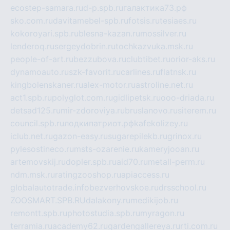
ecostep-samara.ru
d-p.spb.ru
галактика73.рф
sko.com.ru
davitamebel-spb.ru
fotsis.ru
tesiaes.ru
kokoroyari.spb.ru
blesna-kazan.ru
mossilver.ru
lenderoq.ru
sergeydobrin.ru
tochkazvuka.msk.ru
people-of-art.ru
bezzubova.ru
clubtibet.ru
orior-aks.ru
dynamoauto.ru
szk-favorit.ru
carlines.ru
flatnsk.ru
kingbolenskaner.ru
alex-motor.ru
astroline.net.ru
act1.spb.ru
polyglot.com.ru
gidlipetsk.ru
ooo-driada.ru
detsad125.ru
mir-zdoroviya.ru
bruslanovo.ru
siterem.ru
council.spb.ru
лодкипатриот.рф
kafekolizey.ru
iclub.net.ru
gazon-easy.ru
sugarepilekb.ru
grinox.ru
pylesostineco.ru
msts-ozarenie.ru
kameryjooan.ru
artemovskij.ru
dopler.spb.ru
aid70.ru
metall-perm.ru
ndm.msk.ru
ratingzooshop.ru
apiaccess.ru
globalautotrade.info
bezverhovskoe.ru
drsschool.ru
ZOOSMART.SPB.RU
dalakony.ru
medikijob.ru
remontt.spb.ru
photostudia.spb.ru
myragon.ru
terramia.ru
academy62.ru
gardengallereya.ru
rti.com.ru