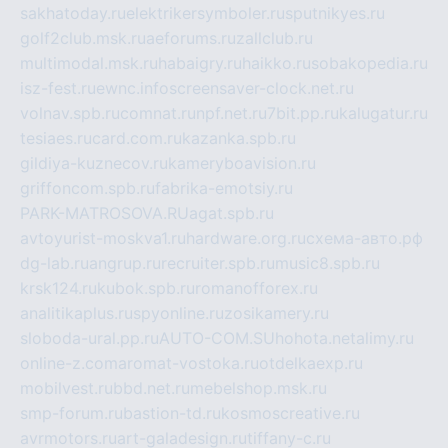
sakhatoday.ru
elektrikersymboler.ru
sputnikyes.ru
golf2club.msk.ru
aeforums.ru
zallclub.ru
multimodal.msk.ru
habaigry.ru
haikko.ru
sobakopedia.ru
isz-fest.ru
ewnc.info
screensaver-clock.net.ru
volnav.spb.ru
comnat.ru
npf.net.ru
7bit.pp.ru
kalugatur.ru
tesiaes.ru
card.com.ru
kazanka.spb.ru
gildiya-kuznecov.ru
kameryboavision.ru
griffoncom.spb.ru
fabrika-emotsiy.ru
PARK-MATROSOVA.RU
agat.spb.ru
avtoyurist-moskva1.ru
hardware.org.ru
схема-авто.рф
dg-lab.ru
angrup.ru
recruiter.spb.ru
music8.spb.ru
krsk124.ru
kubok.spb.ru
romanofforex.ru
analitikaplus.ru
spyonline.ru
zosikamery.ru
sloboda-ural.pp.ru
AUTO-COM.SU
hohota.net
alimy.ru
online-z.com
aromat-vostoka.ru
otdelkaexp.ru
mobilvest.ru
bbd.net.ru
mebelshop.msk.ru
smp-forum.ru
bastion-td.ru
kosmoscreative.ru
avrmotors.ru
art-galadesign.ru
tiffany-c.ru