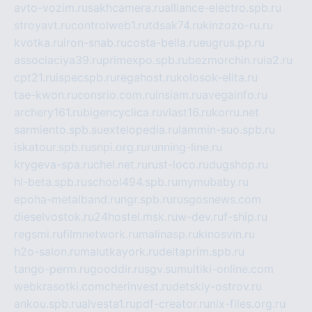
avto-vozim.ru
sakhcamera.ru
alliance-electro.spb.ru
stroyavt.ru
controlweb1.ru
tdsak74.ru
kinzozo-ru.ru
kvotka.ru
iron-snab.ru
costa-bella.ru
eugrus.pp.ru
associaciya39.ru
primexpo.spb.ru
bezmorchin.ru
ia2.ru
cpt21.ru
ispecspb.ru
regahost.ru
kolosok-elita.ru
tae-kwon.ru
consrio.com.ru
insiam.ru
avegainfo.ru
archery161.ru
bigencyclica.ru
vlast16.ru
korru.net
sarmiento.spb.su
extelopedia.ru
lammin-suo.spb.ru
iskatour.spb.ru
snpi.org.ru
running-line.ru
krygeva-spa.ru
chel.net.ru
rust-loco.ru
dugshop.ru
hl-beta.spb.ru
school494.spb.ru
mymubaby.ru
epoha-metalband.ru
ngr.spb.ru
rusgosnews.com
dieselvostok.ru
24hostel.msk.ru
w-dev.ru
f-ship.ru
regsmi.ru
filmnetwork.ru
malinasp.ru
kinosvin.ru
h2o-salon.ru
malutkayork.ru
deltaprim.spb.ru
tango-perm.ru
gooddir.ru
sgv.su
multiki-online.com
webkrasotki.com
cherinvest.ru
detskiy-ostrov.ru
ankou.spb.ru
alvesta1.ru
pdf-creator.ru
nix-files.org.ru