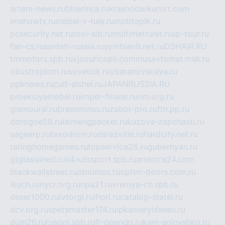
artem-news.ru
biserinca.ru
krasnodarkurort.com
imshowtv.ru
mebel-v-tule.ru
mobtopik.ru
pcsecurity.net.ru
tool-sib.ru
multimetrunit.ru
sp-tour.ru
fan-cs.ru
santeh-russia.ru
symbian9.net.ru
DSHAIR.RU
tmmotors.spb.ru
xjocuricopii.com
musavtomat.msk.ru
obustrojdom.ru
sovetcik.ru
ybaranovskaya.ru
ppknews.ru
cult-alshei.ru
JAPANRUSSIA.RU
proekciyamebel.ru
imper-finans.ru
rim.org.ru
glamourai.ru
brassminus.ru
zabor-pro.ru
ftn.pp.ru
dorogoe58.ru
laimengpacker.ru
kuzova-zapchasti.ru
sageerp.ru
taxodrom.ru
dsrazvitie.ru
hardcity.net.ru
ratinghomegames.ru
topservice25.ru
gubernyan.ru
gtglasslined.ru
ii4.ru
tssport.spb.ru
andorra24.com
blackwallstreet.ru
oboimos.ru
optim-doors.com.ru
ikuch.ru
nycr.org.ru
npa21.ru
vremya-ch.spb.ru
desert000.ru
ivtorgi.ru
ifiori.ru
catalog-statei.ru
dcv.org.ru
spetsmaster174.ru
ipkameryhiseeu.ru
dum26.ru
ruspol.spb.ru
fr-opendp.ru
kam-solnyshko.ru