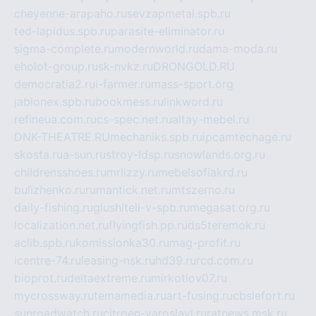
cheyenne-arapaho.ru
sevzapmetal.spb.ru
ted-lapidus.spb.ru
parasite-eliminator.ru
sigma-complete.ru
modernworld.ru
dama-moda.ru
eholot-group.ru
sk-nvkz.ru
DRONGOLD.RU
democratia2.ru
i-farmer.ru
mass-sport.org
jablonex.spb.ru
bookmess.ru
linkword.ru
refineua.com.ru
cs-spec.net.ru
altay-mebel.ru
DNK-THEATRE.RU
mechaniks.spb.ru
ipcamtechage.ru
skosta.ru
a-sun.ru
stroy-ldsp.ru
snowlands.org.ru
childrensshoes.ru
mrlizzy.ru
mebelsofiakrd.ru
bulizhenko.ru
rumantick.net.ru
mtszerno.ru
daily-fishing.ru
glushiteli-v-spb.ru
megasat.org.ru
localization.net.ru
flyingfish.pp.ru
ds5teremok.ru
aclib.spb.ru
komissionka30.ru
mag-profit.ru
icentre-74.ru
leasing-nsk.ru
hd39.ru
rcd.com.ru
bioprot.ru
deltaextreme.ru
mirkotlov07.ru
mycrossway.ru
temamedia.ru
art-fusing.ru
cbslefort.ru
sunroadwatch.ru
citroen-yaroslavl.ru
ratnews.msk.ru