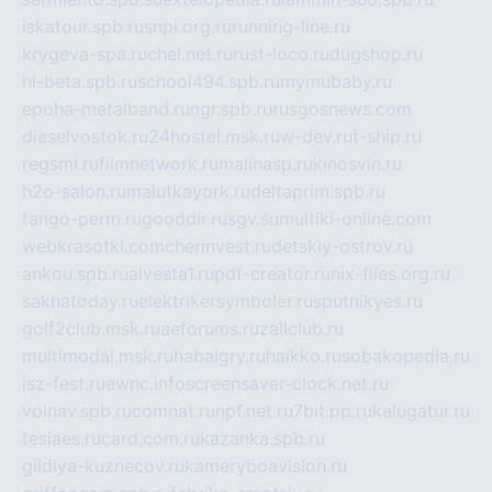
iskatour.spb.ru
snpi.org.ru
running-line.ru
krygeva-spa.ru
chel.net.ru
rust-loco.ru
dugshop.ru
hl-beta.spb.ru
school494.spb.ru
mymubaby.ru
epoha-metalband.ru
ngr.spb.ru
rusgosnews.com
dieselvostok.ru
24hostel.msk.ru
w-dev.ru
f-ship.ru
regsmi.ru
filmnetwork.ru
malinasp.ru
kinosvin.ru
h2o-salon.ru
malutkayork.ru
deltaprim.spb.ru
tango-perm.ru
gooddir.ru
sgv.su
multiki-online.com
webkrasotki.com
cherinvest.ru
detskiy-ostrov.ru
ankou.spb.ru
alvesta1.ru
pdf-creator.ru
nix-files.org.ru
sakhatoday.ru
elektrikersymboler.ru
sputnikyes.ru
golf2club.msk.ru
aeforums.ru
zallclub.ru
multimodal.msk.ru
habaigry.ru
haikko.ru
sobakopedia.ru
isz-fest.ru
ewnc.info
screensaver-clock.net.ru
volnav.spb.ru
comnat.ru
npf.net.ru
7bit.pp.ru
kalugatur.ru
tesiaes.ru
card.com.ru
kazanka.spb.ru
gildiya-kuznecov.ru
kameryboavision.ru