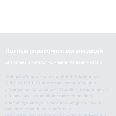
Полный справочник организаций
Актуальный каталог компаний по всей России
133chel.ru
13autor-kolonka.ru
2864420.ru
2rich.ru
3-d-file.ru
3d-file.ru
a-cdc.ru
aalse.ru
a380club.ru
airgungames.ru
accounts-112.ru
adler-jun.ru
adonyev.ru
alfeihavsalnassr.ru
altaipant.ru
argentinamia.ru
aria-family.ru
arkrym.ru
ashanet.ru
belgorod-day.ru
bankaribi.ru
bandamn.ru
bigfatcc.ru
blagodarenie-spb.ru
borodino-media.ru
card-voice.ru