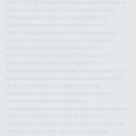
DNK-THEATRE.RU
mechaniks.spb.ru
ipcamtechage.ru
skosta.ru
a-sun.ru
stroy-ldsp.ru
snowlands.org.ru
childrensshoes.ru
mrlizzy.ru
mebelsofiakrd.ru
bulizhenko.ru
rumantick.net.ru
mtszerno.ru
daily-fishing.ru
glushiteli-v-spb.ru
megasat.org.ru
localization.net.ru
flyingfish.pp.ru
ds5teremok.ru
aclib.spb.ru
komissionka30.ru
mag-profit.ru
icentre-74.ru
leasing-nsk.ru
hd39.ru
rcd.com.ru
bioprot.ru
deltaextreme.ru
mirkotlov07.ru
mycrossway.ru
temamedia.ru
art-fusing.ru
cbslefort.ru
sunroadwatch.ru
citroen-yaroslavl.ru
ratnews.msk.ru
sk-if.ru
joomlamoduli.ru
academic-work.ru
bananaboys.ru
sanekua.ru
lianafrukt.ru
beta43.ru
tucsonwoori.com
alex-translation.ru
avantgardeclinics.ru
noel.msk.ru
buylq.ru
aquas-spb.ru
vilnerivne.com
bobry-2.ru
vtoroe-solnce.ru
nickysheen.ru
clockmir.ru
huntercraft.ru
стройокт.рф
webpixels.ru
pczz.msk.su
petrodvorets.spb.ru