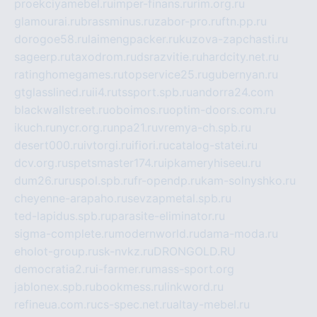
proekciyamebel.ru
imper-finans.ru
rim.org.ru
glamourai.ru
brassminus.ru
zabor-pro.ru
ftn.pp.ru
dorogoe58.ru
laimengpacker.ru
kuzova-zapchasti.ru
sageerp.ru
taxodrom.ru
dsrazvitie.ru
hardcity.net.ru
ratinghomegames.ru
topservice25.ru
gubernyan.ru
gtglasslined.ru
ii4.ru
tssport.spb.ru
andorra24.com
blackwallstreet.ru
oboimos.ru
optim-doors.com.ru
ikuch.ru
nycr.org.ru
npa21.ru
vremya-ch.spb.ru
desert000.ru
ivtorgi.ru
ifiori.ru
catalog-statei.ru
dcv.org.ru
spetsmaster174.ru
ipkameryhiseeu.ru
dum26.ru
ruspol.spb.ru
fr-opendp.ru
kam-solnyshko.ru
cheyenne-arapaho.ru
sevzapmetal.spb.ru
ted-lapidus.spb.ru
parasite-eliminator.ru
sigma-complete.ru
modernworld.ru
dama-moda.ru
eholot-group.ru
sk-nvkz.ru
DRONGOLD.RU
democratia2.ru
i-farmer.ru
mass-sport.org
jablonex.spb.ru
bookmess.ru
linkword.ru
refineua.com.ru
cs-spec.net.ru
altay-mebel.ru