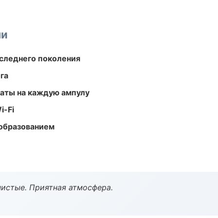
ми
следнего поколения
га
аты на каждую ампулу
i-Fi
образованием
чистые. Приятная атмосфера.