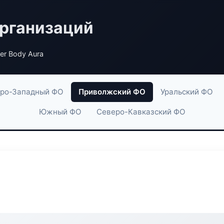
рганизаций
er Body Aura
ро-Западный ФО
Приволжский ФО
Уральский ФО
Южный ФО
Северо-Кавказский ФО