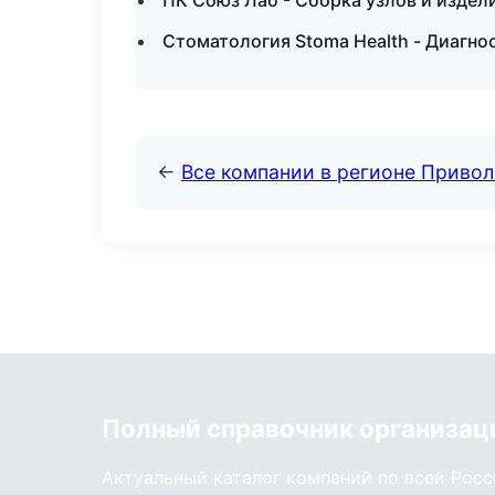
ПК Союз Лаб - Сборка узлов и издел
Стоматология Stoma Health - Диагно
←
Все компании в регионе Приво
Полный справочник организац
Актуальный каталог компаний по всей Рос