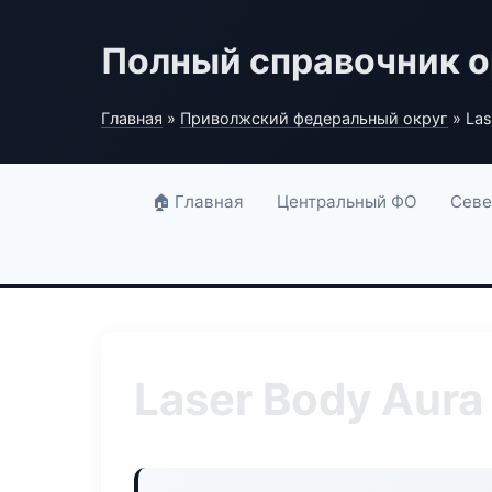
Полный справочник о
Главная
»
Приволжский федеральный округ
» Las
🏠 Главная
Центральный ФО
Севе
Laser Body Aura