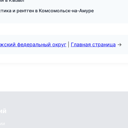
ий в Кызыл
стика и рентген в Комсомольск-на-Амуре
лжский федеральный округ
|
Главная страница
→
ий
сии