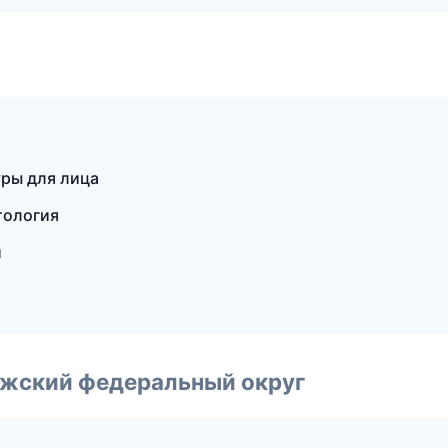
уры для лица
тология
и
лжский федеральный округ