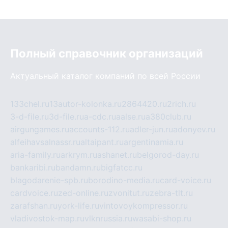
Полный справочник организаций
Актуальный каталог компаний по всей России
133chel.ru
13autor-kolonka.ru
2864420.ru
2rich.ru
3-d-file.ru
3d-file.ru
a-cdc.ru
aalse.ru
a380club.ru
airgungames.ru
accounts-112.ru
adler-jun.ru
adonyev.ru
alfeihavsalnassr.ru
altaipant.ru
argentinamia.ru
aria-family.ru
arkrym.ru
ashanet.ru
belgorod-day.ru
bankaribi.ru
bandamn.ru
bigfatcc.ru
blagodarenie-spb.ru
borodino-media.ru
card-voice.ru
cardvoice.ru
zed-online.ru
zvonitut.ru
zebra-tlt.ru
zarafshan.ru
york-life.ru
vintovoykompressor.ru
vladivostok-map.ru
vlknrussia.ru
wasabi-shop.ru