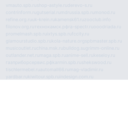
vmauto.spb.ru
shop-astyle.ru
derevo-s.ru
contrinform.ru
gutserial.ru
mdrussia.spb.ru
monod.ru
refine.org.ru
uk-krein.ru
kamensk61.ru
zooclub.info
filonov.org.ru
технокамск.рф
ra-spectr.ru
ooodriada.ru
promelmash.spb.ru
ixtys.spb.ru
fccity.ru
glamourstudio.spb.ru
kola-nature.org
spbmaster.spb.ru
musicoutlet.ru
china.msk.ru
bulldog.su
grimm-online.ru
outlander.net.ru
maga.spb.ru
anime-sell.ru
keseloy.ru
газприборсервис.рф
karmin.spb.ru
shekswood.ru
tischlermebel.ru
automall66.ru
mag-vladimir.ru
yardbar.ru
kiwitour.spb.ru
indesign.com.ru
freestylemebel.ru
bany-samara.ru
rsei.ru
naidisvoyput.ru
mgsn-invest.ru
ipkamerasannce.ru
alicante-house.ru
ibelka74.ru
cozyhouse.info
vlkargalev-studio.ru
700mb.ru
figura-ufa.ru
alina-live.ru
belarusiannews.ru
womenknow.ru
dos-vniimk.ru
sega.net.ru
dv.net.ru
phenomenonsofhistory.com
telesputnik.net.ru
wall.pp.ru
pylesosroidmi.ru