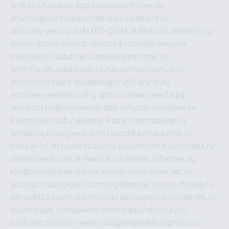
krsk124.ru
kubok.spb.ru
romanofforex.ru
analitikaplus.ru
spyonline.ru
zosikamery.ru
sloboda-ural.pp.ru
AUTO-COM.SU
hohota.net
alimy.ru
online-z.com
aromat-vostoka.ru
otdelkaexp.ru
mobilvest.ru
bbd.net.ru
mebelshop.msk.ru
smp-forum.ru
bastion-td.ru
kosmoscreative.ru
avrmotors.ru
art-galadesign.ru
tiffany-c.ru
ecostep-samara.ru
d-p.spb.ru
галактика73.рф
sko.com.ru
davitamebel-spb.ru
fotsis.ru
tesiaes.ru
kokoroyari.spb.ru
blesna-kazan.ru
mossilver.ru
lenderoq.ru
sergeydobrin.ru
tochkazvuka.msk.ru
people-of-art.ru
bezzubova.ru
clubtibet.ru
orior-aks.ru
dynamoauto.ru
szk-favorit.ru
carlines.ru
flatnsk.ru
kingbolenskaner.ru
alex-motor.ru
astroline.net.ru
act1.spb.ru
polyglot.com.ru
gidlipetsk.ru
ooo-driada.ru
detsad125.ru
mir-zdoroviya.ru
bruslanovo.ru
siterem.ru
council.spb.ru
лодкипатриот.рф
kafekolizey.ru
iclub.net.ru
gazon-easy.ru
sugarepilekb.ru
grinox.ru