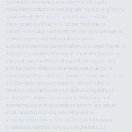
webamator.ru
zaryna.ru
youtubefree.ru
x-ton.ru
trade-farm.ru
tajuncos.ru
taksu.ru
tor-lyubov-i-grom.ru
spayderhed-2022.ru
splclub.ru
stoppamedia.ru
snow-guard.ru
slovar-ivrit.ru
cleanmedicine.ru
shkurki-karakulya.ru
kanotiforet.spb.ru
tutmassage.ru
ecolog.org.ru
praga.spb.ru
falcorussia.ru
autodoctorservis.ru
kamertondom.spb.ru
net-life.net.ru
avto-vozim.ru
sakhcamera.ru
alliance-electro.spb.ru
stroyavt.ru
controlweb1.ru
tdsak74.ru
kinzozo-ru.ru
kvotka.ru
iron-snab.ru
costa-bella.ru
eugrus.pp.ru
associaciya39.ru
primexpo.spb.ru
bezmorchin.ru
ia2.ru
cpt21.ru
ispecspb.ru
regahost.ru
kolosok-elita.ru
tae-kwon.ru
consrio.com.ru
insiam.ru
avegainfo.ru
archery161.ru
bigencyclica.ru
vlast16.ru
korru.net
sarmiento.spb.su
extelopedia.ru
lammin-suo.spb.ru
iskatour.spb.ru
snpi.org.ru
running-line.ru
krygeva-spa.ru
chel.net.ru
rust-loco.ru
dugshop.ru
hl-beta.spb.ru
school494.spb.ru
mymubaby.ru