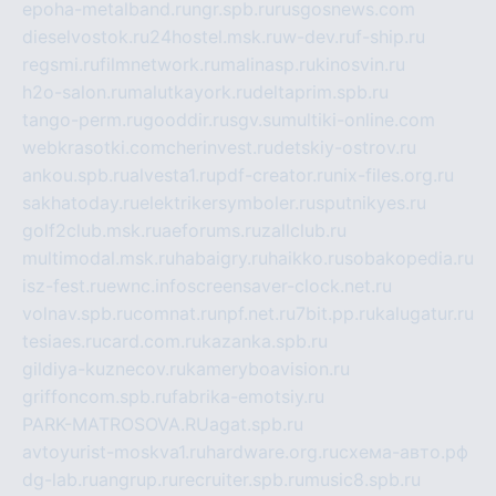
epoha-metalband.ru
ngr.spb.ru
rusgosnews.com
dieselvostok.ru
24hostel.msk.ru
w-dev.ru
f-ship.ru
regsmi.ru
filmnetwork.ru
malinasp.ru
kinosvin.ru
h2o-salon.ru
malutkayork.ru
deltaprim.spb.ru
tango-perm.ru
gooddir.ru
sgv.su
multiki-online.com
webkrasotki.com
cherinvest.ru
detskiy-ostrov.ru
ankou.spb.ru
alvesta1.ru
pdf-creator.ru
nix-files.org.ru
sakhatoday.ru
elektrikersymboler.ru
sputnikyes.ru
golf2club.msk.ru
aeforums.ru
zallclub.ru
multimodal.msk.ru
habaigry.ru
haikko.ru
sobakopedia.ru
isz-fest.ru
ewnc.info
screensaver-clock.net.ru
volnav.spb.ru
comnat.ru
npf.net.ru
7bit.pp.ru
kalugatur.ru
tesiaes.ru
card.com.ru
kazanka.spb.ru
gildiya-kuznecov.ru
kameryboavision.ru
griffoncom.spb.ru
fabrika-emotsiy.ru
PARK-MATROSOVA.RU
agat.spb.ru
avtoyurist-moskva1.ru
hardware.org.ru
схема-авто.рф
dg-lab.ru
angrup.ru
recruiter.spb.ru
music8.spb.ru