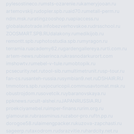
pylesostineco.ru
msts-ozarenie.ru
kameryjooan.ru
artemovskij.ru
dopler.spb.ru
aid70.ru
metall-perm.ru
ndm.msk.ru
ratingzooshop.ru
apiaccess.ru
globalautotrade.info
bezverhovskoe.ru
drsschool.ru
ZOOSMART.SPB.RU
dalakony.ru
medikijob.ru
remontt.spb.ru
photostudia.spb.ru
myragon.ru
terramia.ru
academy62.ru
gardengallereya.ru
rti.com.ru
artem-news.ru
biserinca.ru
krasnodarkurort.com
imshowtv.ru
mebel-v-tule.ru
mobtopik.ru
pcsecurity.net.ru
tool-sib.ru
multimetrunit.ru
sp-tour.ru
fan-cs.ru
santeh-russia.ru
symbian9.net.ru
DSHAIR.RU
tmmotors.spb.ru
xjocuricopii.com
musavtomat.msk.ru
obustrojdom.ru
sovetcik.ru
ybaranovskaya.ru
ppknews.ru
cult-alshei.ru
JAPANRUSSIA.RU
proekciyamebel.ru
imper-finans.ru
rim.org.ru
glamourai.ru
brassminus.ru
zabor-pro.ru
ftn.pp.ru
dorogoe58.ru
laimengpacker.ru
kuzova-zapchasti.ru
sageerp.ru
taxodrom.ru
dsrazvitie.ru
hardcity.net.ru