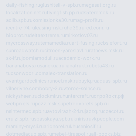
daily-fishing.ru
glushiteli-v-spb.ru
megasat.org.ru
localization.net.ru
flyingfish.pp.ru
ds5teremok.ru
aclib.spb.ru
komissionka30.ru
mag-profit.ru
icentre-74.ru
leasing-nsk.ru
hd39.ru
rcd.com.ru
bioprot.ru
deltaextreme.ru
mirkotlov07.ru
mycrossway.ru
temamedia.ru
art-fusing.ru
cbslefort.ru
sunroadwatch.ru
citroen-yaroslavl.ru
ratnews.msk.ru
sk-if.ru
joomlamoduli.ru
academic-work.ru
bananaboys.ru
sanekua.ru
lianafrukt.ru
beta43.ru
tucsonwoori.com
alex-translation.ru
avantgardeclinics.ru
noel.msk.ru
buylq.ru
aquas-spb.ru
vilnerivne.com
bobry-2.ru
vtoroe-solnce.ru
nickysheen.ru
clockmir.ru
huntercraft.ru
стройокт.рф
webpixels.ru
pczz.msk.su
petrodvorets.spb.ru
nsintermed.spb.ru
avtovirazh-24.ru
jazzq.ru
czecot.ru
cruizi.spb.ru
spasskaya.spb.ru
kniris.ru
vkpeople.com
maminy-mysli.ru
arionorel.ru
khuseniosif.ru
dotmediacup.spb.ru
mebel-tiraspol.ru
all-books.biz