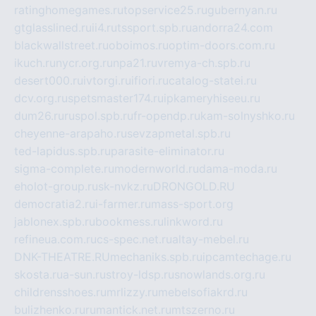
ratinghomegames.ru
topservice25.ru
gubernyan.ru
gtglasslined.ru
ii4.ru
tssport.spb.ru
andorra24.com
blackwallstreet.ru
oboimos.ru
optim-doors.com.ru
ikuch.ru
nycr.org.ru
npa21.ru
vremya-ch.spb.ru
desert000.ru
ivtorgi.ru
ifiori.ru
catalog-statei.ru
dcv.org.ru
spetsmaster174.ru
ipkameryhiseeu.ru
dum26.ru
ruspol.spb.ru
fr-opendp.ru
kam-solnyshko.ru
cheyenne-arapaho.ru
sevzapmetal.spb.ru
ted-lapidus.spb.ru
parasite-eliminator.ru
sigma-complete.ru
modernworld.ru
dama-moda.ru
eholot-group.ru
sk-nvkz.ru
DRONGOLD.RU
democratia2.ru
i-farmer.ru
mass-sport.org
jablonex.spb.ru
bookmess.ru
linkword.ru
refineua.com.ru
cs-spec.net.ru
altay-mebel.ru
DNK-THEATRE.RU
mechaniks.spb.ru
ipcamtechage.ru
skosta.ru
a-sun.ru
stroy-ldsp.ru
snowlands.org.ru
childrensshoes.ru
mrlizzy.ru
mebelsofiakrd.ru
bulizhenko.ru
rumantick.net.ru
mtszerno.ru