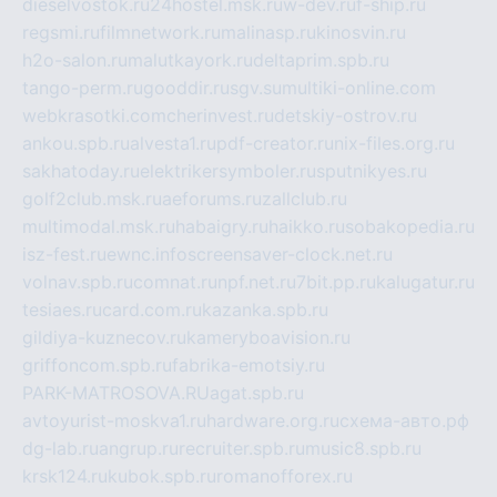
dieselvostok.ru
24hostel.msk.ru
w-dev.ru
f-ship.ru
regsmi.ru
filmnetwork.ru
malinasp.ru
kinosvin.ru
h2o-salon.ru
malutkayork.ru
deltaprim.spb.ru
tango-perm.ru
gooddir.ru
sgv.su
multiki-online.com
webkrasotki.com
cherinvest.ru
detskiy-ostrov.ru
ankou.spb.ru
alvesta1.ru
pdf-creator.ru
nix-files.org.ru
sakhatoday.ru
elektrikersymboler.ru
sputnikyes.ru
golf2club.msk.ru
aeforums.ru
zallclub.ru
multimodal.msk.ru
habaigry.ru
haikko.ru
sobakopedia.ru
isz-fest.ru
ewnc.info
screensaver-clock.net.ru
volnav.spb.ru
comnat.ru
npf.net.ru
7bit.pp.ru
kalugatur.ru
tesiaes.ru
card.com.ru
kazanka.spb.ru
gildiya-kuznecov.ru
kameryboavision.ru
griffoncom.spb.ru
fabrika-emotsiy.ru
PARK-MATROSOVA.RU
agat.spb.ru
avtoyurist-moskva1.ru
hardware.org.ru
схема-авто.рф
dg-lab.ru
angrup.ru
recruiter.spb.ru
music8.spb.ru
krsk124.ru
kubok.spb.ru
romanofforex.ru