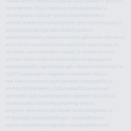
trade-farm.ru
tajuncos.ru
taksu.ru
tor-lyubov-i-grom.ru
spayderhed-2022.ru
splclub.ru
stoppamedia.ru
snow-guard.ru
slovar-ivrit.ru
cleanmedicine.ru
shkurki-karakulya.ru
kanotiforet.spb.ru
tutmassage.ru
ecolog.org.ru
praga.spb.ru
falcorussia.ru
autodoctorservis.ru
kamertondom.spb.ru
net-life.net.ru
avto-vozim.ru
sakhcamera.ru
alliance-electro.spb.ru
stroyavt.ru
controlweb1.ru
tdsak74.ru
kinzozo-ru.ru
kvotka.ru
iron-snab.ru
costa-bella.ru
eugrus.pp.ru
associaciya39.ru
primexpo.spb.ru
bezmorchin.ru
ia2.ru
cpt21.ru
ispecspb.ru
regahost.ru
kolosok-elita.ru
tae-kwon.ru
consrio.com.ru
insiam.ru
avegainfo.ru
archery161.ru
bigencyclica.ru
vlast16.ru
korru.net
sarmiento.spb.su
extelopedia.ru
lammin-suo.spb.ru
iskatour.spb.ru
snpi.org.ru
running-line.ru
krygeva-spa.ru
chel.net.ru
rust-loco.ru
dugshop.ru
hl-beta.spb.ru
school494.spb.ru
mymubaby.ru
epoha-metalband.ru
ngr.spb.ru
rusgosnews.com