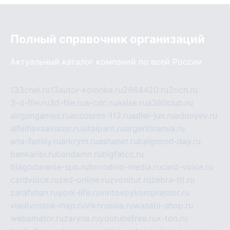
Полный справочник организаций
Актуальный каталог компаний по всей России
133chel.ru
13autor-kolonka.ru
2864420.ru
2rich.ru
3-d-file.ru
3d-file.ru
a-cdc.ru
aalse.ru
a380club.ru
airgungames.ru
accounts-112.ru
adler-jun.ru
adonyev.ru
alfeihavsalnassr.ru
altaipant.ru
argentinamia.ru
aria-family.ru
arkrym.ru
ashanet.ru
belgorod-day.ru
bankaribi.ru
bandamn.ru
bigfatcc.ru
blagodarenie-spb.ru
borodino-media.ru
card-voice.ru
cardvoice.ru
zed-online.ru
zvonitut.ru
zebra-tlt.ru
zarafshan.ru
york-life.ru
vintovoykompressor.ru
vladivostok-map.ru
vlknrussia.ru
wasabi-shop.ru
webamator.ru
zaryna.ru
youtubefree.ru
x-ton.ru