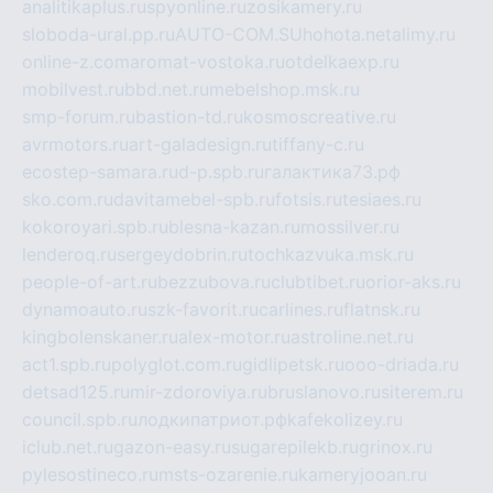
analitikaplus.ru
spyonline.ru
zosikamery.ru
sloboda-ural.pp.ru
AUTO-COM.SU
hohota.net
alimy.ru
online-z.com
aromat-vostoka.ru
otdelkaexp.ru
mobilvest.ru
bbd.net.ru
mebelshop.msk.ru
smp-forum.ru
bastion-td.ru
kosmoscreative.ru
avrmotors.ru
art-galadesign.ru
tiffany-c.ru
ecostep-samara.ru
d-p.spb.ru
галактика73.рф
sko.com.ru
davitamebel-spb.ru
fotsis.ru
tesiaes.ru
kokoroyari.spb.ru
blesna-kazan.ru
mossilver.ru
lenderoq.ru
sergeydobrin.ru
tochkazvuka.msk.ru
people-of-art.ru
bezzubova.ru
clubtibet.ru
orior-aks.ru
dynamoauto.ru
szk-favorit.ru
carlines.ru
flatnsk.ru
kingbolenskaner.ru
alex-motor.ru
astroline.net.ru
act1.spb.ru
polyglot.com.ru
gidlipetsk.ru
ooo-driada.ru
detsad125.ru
mir-zdoroviya.ru
bruslanovo.ru
siterem.ru
council.spb.ru
лодкипатриот.рф
kafekolizey.ru
iclub.net.ru
gazon-easy.ru
sugarepilekb.ru
grinox.ru
pylesostineco.ru
msts-ozarenie.ru
kameryjooan.ru