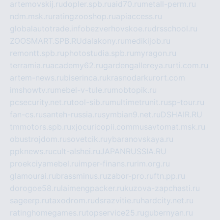
artemovskij.ru
dopler.spb.ru
aid70.ru
metall-perm.ru
ndm.msk.ru
ratingzooshop.ru
apiaccess.ru
globalautotrade.info
bezverhovskoe.ru
drsschool.ru
ZOOSMART.SPB.RU
dalakony.ru
medikijob.ru
remontt.spb.ru
photostudia.spb.ru
myragon.ru
terramia.ru
academy62.ru
gardengallereya.ru
rti.com.ru
artem-news.ru
biserinca.ru
krasnodarkurort.com
imshowtv.ru
mebel-v-tule.ru
mobtopik.ru
pcsecurity.net.ru
tool-sib.ru
multimetrunit.ru
sp-tour.ru
fan-cs.ru
santeh-russia.ru
symbian9.net.ru
DSHAIR.RU
tmmotors.spb.ru
xjocuricopii.com
musavtomat.msk.ru
obustrojdom.ru
sovetcik.ru
ybaranovskaya.ru
ppknews.ru
cult-alshei.ru
JAPANRUSSIA.RU
proekciyamebel.ru
imper-finans.ru
rim.org.ru
glamourai.ru
brassminus.ru
zabor-pro.ru
ftn.pp.ru
dorogoe58.ru
laimengpacker.ru
kuzova-zapchasti.ru
sageerp.ru
taxodrom.ru
dsrazvitie.ru
hardcity.net.ru
ratinghomegames.ru
topservice25.ru
gubernyan.ru