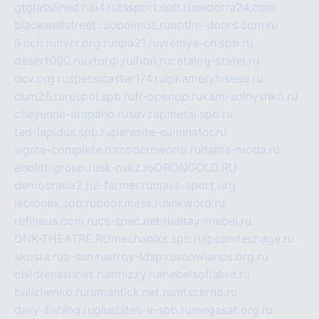
gtglasslined.ru
ii4.ru
tssport.spb.ru
andorra24.com
blackwallstreet.ru
oboimos.ru
optim-doors.com.ru
ikuch.ru
nycr.org.ru
npa21.ru
vremya-ch.spb.ru
desert000.ru
ivtorgi.ru
ifiori.ru
catalog-statei.ru
dcv.org.ru
spetsmaster174.ru
ipkameryhiseeu.ru
dum26.ru
ruspol.spb.ru
fr-opendp.ru
kam-solnyshko.ru
cheyenne-arapaho.ru
sevzapmetal.spb.ru
ted-lapidus.spb.ru
parasite-eliminator.ru
sigma-complete.ru
modernworld.ru
dama-moda.ru
eholot-group.ru
sk-nvkz.ru
DRONGOLD.RU
democratia2.ru
i-farmer.ru
mass-sport.org
jablonex.spb.ru
bookmess.ru
linkword.ru
refineua.com.ru
cs-spec.net.ru
altay-mebel.ru
DNK-THEATRE.RU
mechaniks.spb.ru
ipcamtechage.ru
skosta.ru
a-sun.ru
stroy-ldsp.ru
snowlands.org.ru
childrensshoes.ru
mrlizzy.ru
mebelsofiakrd.ru
bulizhenko.ru
rumantick.net.ru
mtszerno.ru
daily-fishing.ru
glushiteli-v-spb.ru
megasat.org.ru