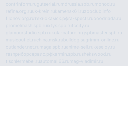
contrinform.ru
gutserial.ru
mdrussia.spb.ru
monod.ru
refine.org.ru
uk-krein.ru
kamensk61.ru
zooclub.info
filonov.org.ru
технокамск.рф
ra-spectr.ru
ooodriada.ru
promelmash.spb.ru
ixtys.spb.ru
fccity.ru
glamourstudio.spb.ru
kola-nature.org
spbmaster.spb.ru
musicoutlet.ru
china.msk.ru
bulldog.su
grimm-online.ru
outlander.net.ru
maga.spb.ru
anime-sell.ru
keseloy.ru
газприборсервис.рф
karmin.spb.ru
shekswood.ru
tischlermebel.ru
automall66.ru
mag-vladimir.ru
yardbar.ru
kiwitour.spb.ru
indesign.com.ru
freestylemebel.ru
bany-samara.ru
rsei.ru
naidisvoyput.ru
mgsn-invest.ru
ipkamerasannce.ru
alicante-house.ru
ibelka74.ru
cozyhouse.info
vlkargalev-studio.ru
700mb.ru
figura-ufa.ru
alina-live.ru
belarusiannews.ru
womenknow.ru
dos-vniimk.ru
sega.net.ru
dv.net.ru
phenomenonsofhistory.com
telesputnik.net.ru
wall.pp.ru
pylesosroidmi.ru
gtc-clan.ru
cligs.ru
bibikazap.ru
popova.org.ru