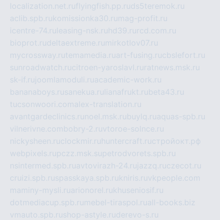
localization.net.ru
flyingfish.pp.ru
ds5teremok.ru
aclib.spb.ru
komissionka30.ru
mag-profit.ru
icentre-74.ru
leasing-nsk.ru
hd39.ru
rcd.com.ru
bioprot.ru
deltaextreme.ru
mirkotlov07.ru
mycrossway.ru
temamedia.ru
art-fusing.ru
cbslefort.ru
sunroadwatch.ru
citroen-yaroslavl.ru
ratnews.msk.ru
sk-if.ru
joomlamoduli.ru
academic-work.ru
bananaboys.ru
sanekua.ru
lianafrukt.ru
beta43.ru
tucsonwoori.com
alex-translation.ru
avantgardeclinics.ru
noel.msk.ru
buylq.ru
aquas-spb.ru
vilnerivne.com
bobry-2.ru
vtoroe-solnce.ru
nickysheen.ru
clockmir.ru
huntercraft.ru
стройокт.рф
webpixels.ru
pczz.msk.su
petrodvorets.spb.ru
nsintermed.spb.ru
avtovirazh-24.ru
jazzq.ru
czecot.ru
cruizi.spb.ru
spasskaya.spb.ru
kniris.ru
vkpeople.com
maminy-mysli.ru
arionorel.ru
khuseniosif.ru
dotmediacup.spb.ru
mebel-tiraspol.ru
all-books.biz
vmauto.spb.ru
shop-astyle.ru
derevo-s.ru