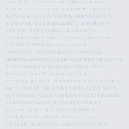
council.spb.ru
лодкипатриот.рф
kafekolizey.ru
iclub.net.ru
gazon-easy.ru
sugarepilekb.ru
grinox.ru
pylesostineco.ru
msts-ozarenie.ru
kameryjooan.ru
artemovskij.ru
dopler.spb.ru
aid70.ru
metall-perm.ru
ndm.msk.ru
ratingzooshop.ru
apiaccess.ru
globalautotrade.info
bezverhovskoe.ru
drsschool.ru
ZOOSMART.SPB.RU
dalakony.ru
medikijob.ru
remontt.spb.ru
photostudia.spb.ru
myragon.ru
terramia.ru
academy62.ru
gardengallereya.ru
rti.com.ru
artem-news.ru
biserinca.ru
krasnodarkurort.com
imshowtv.ru
mebel-v-tule.ru
mobtopik.ru
pcsecurity.net.ru
tool-sib.ru
multimetrunit.ru
sp-tour.ru
fan-cs.ru
santeh-russia.ru
symbian9.net.ru
DSHAIR.RU
tmmotors.spb.ru
xjocuricopii.com
musavtomat.msk.ru
obustrojdom.ru
sovetcik.ru
ybaranovskaya.ru
ppknews.ru
cult-alshei.ru
JAPANRUSSIA.RU
proekciyamebel.ru
imper-finans.ru
rim.org.ru
glamourai.ru
brassminus.ru
zabor-pro.ru
ftn.pp.ru