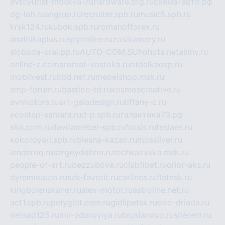
avtoyurist-moskva1.ru
hardware.org.ru
схема-авто.рф
dg-lab.ru
angrup.ru
recruiter.spb.ru
music8.spb.ru
krsk124.ru
kubok.spb.ru
romanofforex.ru
analitikaplus.ru
spyonline.ru
zosikamery.ru
sloboda-ural.pp.ru
AUTO-COM.SU
hohota.net
alimy.ru
online-z.com
aromat-vostoka.ru
otdelkaexp.ru
mobilvest.ru
bbd.net.ru
mebelshop.msk.ru
smp-forum.ru
bastion-td.ru
kosmoscreative.ru
avrmotors.ru
art-galadesign.ru
tiffany-c.ru
ecostep-samara.ru
d-p.spb.ru
галактика73.рф
sko.com.ru
davitamebel-spb.ru
fotsis.ru
tesiaes.ru
kokoroyari.spb.ru
blesna-kazan.ru
mossilver.ru
lenderoq.ru
sergeydobrin.ru
tochkazvuka.msk.ru
people-of-art.ru
bezzubova.ru
clubtibet.ru
orior-aks.ru
dynamoauto.ru
szk-favorit.ru
carlines.ru
flatnsk.ru
kingbolenskaner.ru
alex-motor.ru
astroline.net.ru
act1.spb.ru
polyglot.com.ru
gidlipetsk.ru
ooo-driada.ru
detsad125.ru
mir-zdoroviya.ru
bruslanovo.ru
siterem.ru