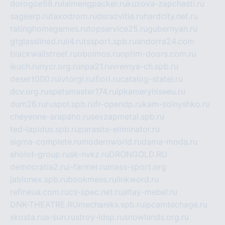
dorogoe58.ru
laimengpacker.ru
kuzova-zapchasti.ru
sageerp.ru
taxodrom.ru
dsrazvitie.ru
hardcity.net.ru
ratinghomegames.ru
topservice25.ru
gubernyan.ru
gtglasslined.ru
ii4.ru
tssport.spb.ru
andorra24.com
blackwallstreet.ru
oboimos.ru
optim-doors.com.ru
ikuch.ru
nycr.org.ru
npa21.ru
vremya-ch.spb.ru
desert000.ru
ivtorgi.ru
ifiori.ru
catalog-statei.ru
dcv.org.ru
spetsmaster174.ru
ipkameryhiseeu.ru
dum26.ru
ruspol.spb.ru
fr-opendp.ru
kam-solnyshko.ru
cheyenne-arapaho.ru
sevzapmetal.spb.ru
ted-lapidus.spb.ru
parasite-eliminator.ru
sigma-complete.ru
modernworld.ru
dama-moda.ru
eholot-group.ru
sk-nvkz.ru
DRONGOLD.RU
democratia2.ru
i-farmer.ru
mass-sport.org
jablonex.spb.ru
bookmess.ru
linkword.ru
refineua.com.ru
cs-spec.net.ru
altay-mebel.ru
DNK-THEATRE.RU
mechaniks.spb.ru
ipcamtechage.ru
skosta.ru
a-sun.ru
stroy-ldsp.ru
snowlands.org.ru