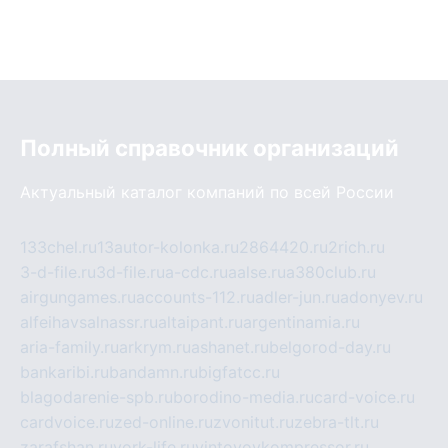
Полный справочник организаций
Актуальный каталог компаний по всей России
133chel.ru
13autor-kolonka.ru
2864420.ru
2rich.ru
3-d-file.ru
3d-file.ru
a-cdc.ru
aalse.ru
a380club.ru
airgungames.ru
accounts-112.ru
adler-jun.ru
adonyev.ru
alfeihavsalnassr.ru
altaipant.ru
argentinamia.ru
aria-family.ru
arkrym.ru
ashanet.ru
belgorod-day.ru
bankaribi.ru
bandamn.ru
bigfatcc.ru
blagodarenie-spb.ru
borodino-media.ru
card-voice.ru
cardvoice.ru
zed-online.ru
zvonitut.ru
zebra-tlt.ru
zarafshan.ru
york-life.ru
vintovoykompressor.ru