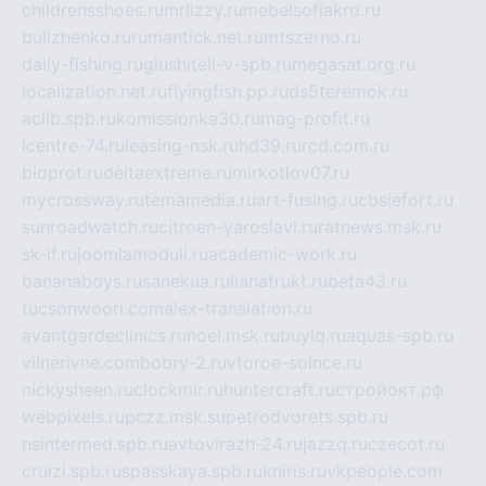
childrensshoes.ru
mrlizzy.ru
mebelsofiakrd.ru
bulizhenko.ru
rumantick.net.ru
mtszerno.ru
daily-fishing.ru
glushiteli-v-spb.ru
megasat.org.ru
localization.net.ru
flyingfish.pp.ru
ds5teremok.ru
aclib.spb.ru
komissionka30.ru
mag-profit.ru
icentre-74.ru
leasing-nsk.ru
hd39.ru
rcd.com.ru
bioprot.ru
deltaextreme.ru
mirkotlov07.ru
mycrossway.ru
temamedia.ru
art-fusing.ru
cbslefort.ru
sunroadwatch.ru
citroen-yaroslavl.ru
ratnews.msk.ru
sk-if.ru
joomlamoduli.ru
academic-work.ru
bananaboys.ru
sanekua.ru
lianafrukt.ru
beta43.ru
tucsonwoori.com
alex-translation.ru
avantgardeclinics.ru
noel.msk.ru
buylq.ru
aquas-spb.ru
vilnerivne.com
bobry-2.ru
vtoroe-solnce.ru
nickysheen.ru
clockmir.ru
huntercraft.ru
стройокт.рф
webpixels.ru
pczz.msk.su
petrodvorets.spb.ru
nsintermed.spb.ru
avtovirazh-24.ru
jazzq.ru
czecot.ru
cruizi.spb.ru
spasskaya.spb.ru
kniris.ru
vkpeople.com