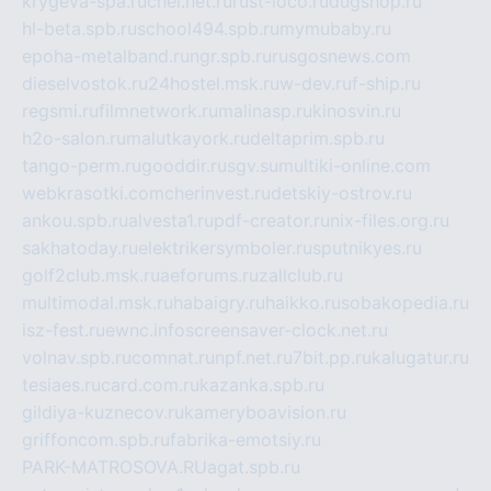
krygeva-spa.ru
chel.net.ru
rust-loco.ru
dugshop.ru
hl-beta.spb.ru
school494.spb.ru
mymubaby.ru
epoha-metalband.ru
ngr.spb.ru
rusgosnews.com
dieselvostok.ru
24hostel.msk.ru
w-dev.ru
f-ship.ru
regsmi.ru
filmnetwork.ru
malinasp.ru
kinosvin.ru
h2o-salon.ru
malutkayork.ru
deltaprim.spb.ru
tango-perm.ru
gooddir.ru
sgv.su
multiki-online.com
webkrasotki.com
cherinvest.ru
detskiy-ostrov.ru
ankou.spb.ru
alvesta1.ru
pdf-creator.ru
nix-files.org.ru
sakhatoday.ru
elektrikersymboler.ru
sputnikyes.ru
golf2club.msk.ru
aeforums.ru
zallclub.ru
multimodal.msk.ru
habaigry.ru
haikko.ru
sobakopedia.ru
isz-fest.ru
ewnc.info
screensaver-clock.net.ru
volnav.spb.ru
comnat.ru
npf.net.ru
7bit.pp.ru
kalugatur.ru
tesiaes.ru
card.com.ru
kazanka.spb.ru
gildiya-kuznecov.ru
kameryboavision.ru
griffoncom.spb.ru
fabrika-emotsiy.ru
PARK-MATROSOVA.RU
agat.spb.ru