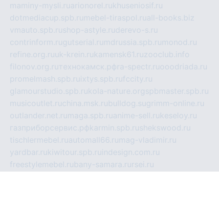
maminy-mysli.ru
arionorel.ru
khuseniosif.ru
dotmediacup.spb.ru
mebel-tiraspol.ru
all-books.biz
vmauto.spb.ru
shop-astyle.ru
derevo-s.ru
contrinform.ru
gutserial.ru
mdrussia.spb.ru
monod.ru
refine.org.ru
uk-krein.ru
kamensk61.ru
zooclub.info
filonov.org.ru
технокамск.рф
ra-spectr.ru
ooodriada.ru
promelmash.spb.ru
ixtys.spb.ru
fccity.ru
glamourstudio.spb.ru
kola-nature.org
spbmaster.spb.ru
musicoutlet.ru
china.msk.ru
bulldog.su
grimm-online.ru
outlander.net.ru
maga.spb.ru
anime-sell.ru
keseloy.ru
газприборсервис.рф
karmin.spb.ru
shekswood.ru
tischlermebel.ru
automall66.ru
mag-vladimir.ru
yardbar.ru
kiwitour.spb.ru
indesign.com.ru
freestylemebel.ru
bany-samara.ru
rsei.ru
naidisvoyput.ru
mgsn-invest.ru
ipkamerasannce.ru
alicante-house.ru
ibelka74.ru
cozyhouse.info
vlkargalev-studio.ru
700mb.ru
figura-ufa.ru
alina-live.ru
belarusiannews.ru
womenknow.ru
dos-vniimk.ru