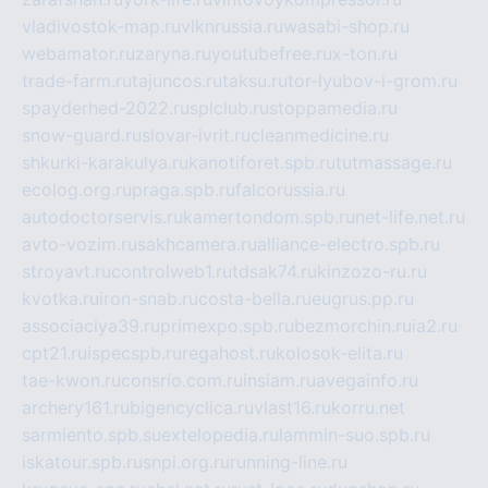
vladivostok-map.ru
vlknrussia.ru
wasabi-shop.ru
webamator.ru
zaryna.ru
youtubefree.ru
x-ton.ru
trade-farm.ru
tajuncos.ru
taksu.ru
tor-lyubov-i-grom.ru
spayderhed-2022.ru
splclub.ru
stoppamedia.ru
snow-guard.ru
slovar-ivrit.ru
cleanmedicine.ru
shkurki-karakulya.ru
kanotiforet.spb.ru
tutmassage.ru
ecolog.org.ru
praga.spb.ru
falcorussia.ru
autodoctorservis.ru
kamertondom.spb.ru
net-life.net.ru
avto-vozim.ru
sakhcamera.ru
alliance-electro.spb.ru
stroyavt.ru
controlweb1.ru
tdsak74.ru
kinzozo-ru.ru
kvotka.ru
iron-snab.ru
costa-bella.ru
eugrus.pp.ru
associaciya39.ru
primexpo.spb.ru
bezmorchin.ru
ia2.ru
cpt21.ru
ispecspb.ru
regahost.ru
kolosok-elita.ru
tae-kwon.ru
consrio.com.ru
insiam.ru
avegainfo.ru
archery161.ru
bigencyclica.ru
vlast16.ru
korru.net
sarmiento.spb.su
extelopedia.ru
lammin-suo.spb.ru
iskatour.spb.ru
snpi.org.ru
running-line.ru