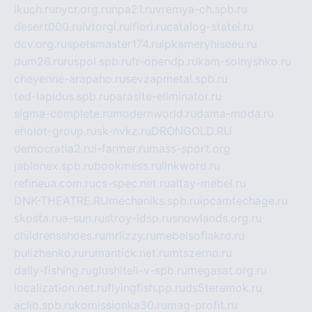
ikuch.ru
nycr.org.ru
npa21.ru
vremya-ch.spb.ru
desert000.ru
ivtorgi.ru
ifiori.ru
catalog-statei.ru
dcv.org.ru
spetsmaster174.ru
ipkameryhiseeu.ru
dum26.ru
ruspol.spb.ru
fr-opendp.ru
kam-solnyshko.ru
cheyenne-arapaho.ru
sevzapmetal.spb.ru
ted-lapidus.spb.ru
parasite-eliminator.ru
sigma-complete.ru
modernworld.ru
dama-moda.ru
eholot-group.ru
sk-nvkz.ru
DRONGOLD.RU
democratia2.ru
i-farmer.ru
mass-sport.org
jablonex.spb.ru
bookmess.ru
linkword.ru
refineua.com.ru
cs-spec.net.ru
altay-mebel.ru
DNK-THEATRE.RU
mechaniks.spb.ru
ipcamtechage.ru
skosta.ru
a-sun.ru
stroy-ldsp.ru
snowlands.org.ru
childrensshoes.ru
mrlizzy.ru
mebelsofiakrd.ru
bulizhenko.ru
rumantick.net.ru
mtszerno.ru
daily-fishing.ru
glushiteli-v-spb.ru
megasat.org.ru
localization.net.ru
flyingfish.pp.ru
ds5teremok.ru
aclib.spb.ru
komissionka30.ru
mag-profit.ru