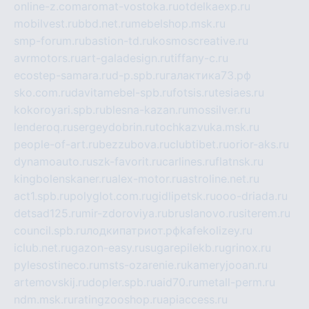
online-z.com
aromat-vostoka.ru
otdelkaexp.ru
mobilvest.ru
bbd.net.ru
mebelshop.msk.ru
smp-forum.ru
bastion-td.ru
kosmoscreative.ru
avrmotors.ru
art-galadesign.ru
tiffany-c.ru
ecostep-samara.ru
d-p.spb.ru
галактика73.рф
sko.com.ru
davitamebel-spb.ru
fotsis.ru
tesiaes.ru
kokoroyari.spb.ru
blesna-kazan.ru
mossilver.ru
lenderoq.ru
sergeydobrin.ru
tochkazvuka.msk.ru
people-of-art.ru
bezzubova.ru
clubtibet.ru
orior-aks.ru
dynamoauto.ru
szk-favorit.ru
carlines.ru
flatnsk.ru
kingbolenskaner.ru
alex-motor.ru
astroline.net.ru
act1.spb.ru
polyglot.com.ru
gidlipetsk.ru
ooo-driada.ru
detsad125.ru
mir-zdoroviya.ru
bruslanovo.ru
siterem.ru
council.spb.ru
лодкипатриот.рф
kafekolizey.ru
iclub.net.ru
gazon-easy.ru
sugarepilekb.ru
grinox.ru
pylesostineco.ru
msts-ozarenie.ru
kameryjooan.ru
artemovskij.ru
dopler.spb.ru
aid70.ru
metall-perm.ru
ndm.msk.ru
ratingzooshop.ru
apiaccess.ru