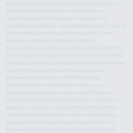
globalautotrade.info
bezverhovskoe.ru
drsschool.ru
ZOOSMART.SPB.RU
dalakony.ru
medikijob.ru
remontt.spb.ru
photostudia.spb.ru
myragon.ru
terramia.ru
academy62.ru
gardengallereya.ru
rti.com.ru
artem-news.ru
biserinca.ru
krasnodarkurort.com
imshowtv.ru
mebel-v-tule.ru
mobtopik.ru
pcsecurity.net.ru
tool-sib.ru
multimetrunit.ru
sp-tour.ru
fan-cs.ru
santeh-russia.ru
symbian9.net.ru
DSHAIR.RU
tmmotors.spb.ru
xjocuricopii.com
musavtomat.msk.ru
obustrojdom.ru
sovetcik.ru
ybaranovskaya.ru
ppknews.ru
cult-alshei.ru
JAPANRUSSIA.RU
proekciyamebel.ru
imper-finans.ru
rim.org.ru
glamourai.ru
brassminus.ru
zabor-pro.ru
ftn.pp.ru
dorogoe58.ru
laimengpacker.ru
kuzova-zapchasti.ru
sageerp.ru
taxodrom.ru
dsrazvitie.ru
hardcity.net.ru
ratinghomegames.ru
topservice25.ru
gubernyan.ru
gtglasslined.ru
ii4.ru
tssport.spb.ru
andorra24.com
blackwallstreet.ru
oboimos.ru
optim-doors.com.ru