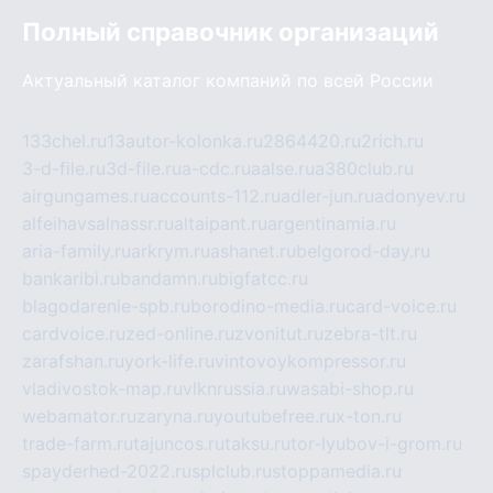
Полный справочник организаций
Актуальный каталог компаний по всей России
133chel.ru
13autor-kolonka.ru
2864420.ru
2rich.ru
3-d-file.ru
3d-file.ru
a-cdc.ru
aalse.ru
a380club.ru
airgungames.ru
accounts-112.ru
adler-jun.ru
adonyev.ru
alfeihavsalnassr.ru
altaipant.ru
argentinamia.ru
aria-family.ru
arkrym.ru
ashanet.ru
belgorod-day.ru
bankaribi.ru
bandamn.ru
bigfatcc.ru
blagodarenie-spb.ru
borodino-media.ru
card-voice.ru
cardvoice.ru
zed-online.ru
zvonitut.ru
zebra-tlt.ru
zarafshan.ru
york-life.ru
vintovoykompressor.ru
vladivostok-map.ru
vlknrussia.ru
wasabi-shop.ru
webamator.ru
zaryna.ru
youtubefree.ru
x-ton.ru
trade-farm.ru
tajuncos.ru
taksu.ru
tor-lyubov-i-grom.ru
spayderhed-2022.ru
splclub.ru
stoppamedia.ru