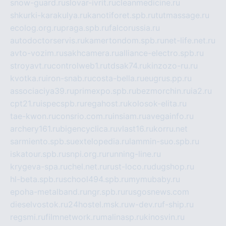
snow-guard.ru
slovar-ivrit.ru
cleanmedicine.ru
shkurki-karakulya.ru
kanotiforet.spb.ru
tutmassage.ru
ecolog.org.ru
praga.spb.ru
falcorussia.ru
autodoctorservis.ru
kamertondom.spb.ru
net-life.net.ru
avto-vozim.ru
sakhcamera.ru
alliance-electro.spb.ru
stroyavt.ru
controlweb1.ru
tdsak74.ru
kinzozo-ru.ru
kvotka.ru
iron-snab.ru
costa-bella.ru
eugrus.pp.ru
associaciya39.ru
primexpo.spb.ru
bezmorchin.ru
ia2.ru
cpt21.ru
ispecspb.ru
regahost.ru
kolosok-elita.ru
tae-kwon.ru
consrio.com.ru
insiam.ru
avegainfo.ru
archery161.ru
bigencyclica.ru
vlast16.ru
korru.net
sarmiento.spb.su
extelopedia.ru
lammin-suo.spb.ru
iskatour.spb.ru
snpi.org.ru
running-line.ru
krygeva-spa.ru
chel.net.ru
rust-loco.ru
dugshop.ru
hl-beta.spb.ru
school494.spb.ru
mymubaby.ru
epoha-metalband.ru
ngr.spb.ru
rusgosnews.com
dieselvostok.ru
24hostel.msk.ru
w-dev.ru
f-ship.ru
regsmi.ru
filmnetwork.ru
malinasp.ru
kinosvin.ru