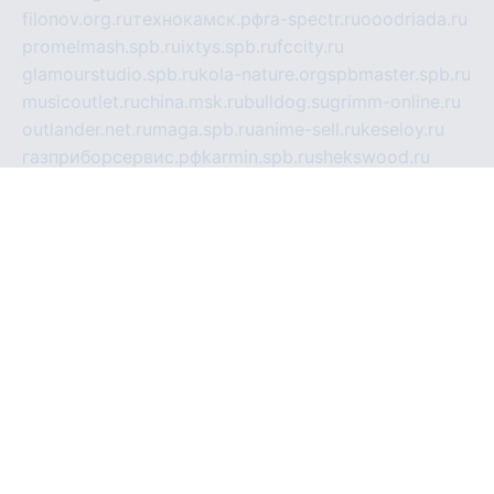
filonov.org.ru
технокамск.рф
ra-spectr.ru
ooodriada.ru
promelmash.spb.ru
ixtys.spb.ru
fccity.ru
glamourstudio.spb.ru
kola-nature.org
spbmaster.spb.ru
musicoutlet.ru
china.msk.ru
bulldog.su
grimm-online.ru
outlander.net.ru
maga.spb.ru
anime-sell.ru
keseloy.ru
газприборсервис.рф
karmin.spb.ru
shekswood.ru
tischlermebel.ru
automall66.ru
mag-vladimir.ru
yardbar.ru
kiwitour.spb.ru
indesign.com.ru
freestylemebel.ru
bany-samara.ru
rsei.ru
naidisvoyput.ru
mgsn-invest.ru
ipkamerasannce.ru
alicante-house.ru
ibelka74.ru
cozyhouse.info
vlkargalev-studio.ru
700mb.ru
figura-ufa.ru
alina-live.ru
belarusiannews.ru
womenknow.ru
dos-vniimk.ru
sega.net.ru
dv.net.ru
phenomenonsofhistory.com
telesputnik.net.ru
wall.pp.ru
pylesosroidmi.ru
gtc-clan.ru
cligs.ru
bibikazap.ru
popova.org.ru
netwhistler.spb.ru
bellvil.ru
bonzon.ru
iss-vladik.ru
defiparis.net.ru
las-gryzas.ru
amku.ru