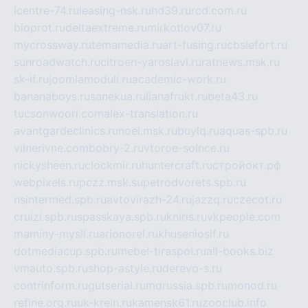
icentre-74.ru
leasing-nsk.ru
hd39.ru
rcd.com.ru
bioprot.ru
deltaextreme.ru
mirkotlov07.ru
mycrossway.ru
temamedia.ru
art-fusing.ru
cbslefort.ru
sunroadwatch.ru
citroen-yaroslavl.ru
ratnews.msk.ru
sk-if.ru
joomlamoduli.ru
academic-work.ru
bananaboys.ru
sanekua.ru
lianafrukt.ru
beta43.ru
tucsonwoori.com
alex-translation.ru
avantgardeclinics.ru
noel.msk.ru
buylq.ru
aquas-spb.ru
vilnerivne.com
bobry-2.ru
vtoroe-solnce.ru
nickysheen.ru
clockmir.ru
huntercraft.ru
стройокт.рф
webpixels.ru
pczz.msk.su
petrodvorets.spb.ru
nsintermed.spb.ru
avtovirazh-24.ru
jazzq.ru
czecot.ru
cruizi.spb.ru
spasskaya.spb.ru
kniris.ru
vkpeople.com
maminy-mysli.ru
arionorel.ru
khuseniosif.ru
dotmediacup.spb.ru
mebel-tiraspol.ru
all-books.biz
vmauto.spb.ru
shop-astyle.ru
derevo-s.ru
contrinform.ru
gutserial.ru
mdrussia.spb.ru
monod.ru
refine.org.ru
uk-krein.ru
kamensk61.ru
zooclub.info