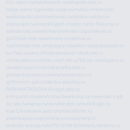
h2o-salon.ru
malutkayork.ru
deltaprim.spb.ru
tango-perm.ru
gooddir.ru
sgv.su
multiki-online.com
webkrasotki.com
cherinvest.ru
detskiy-ostrov.ru
ankou.spb.ru
alvesta1.ru
pdf-creator.ru
nix-files.org.ru
sakhatoday.ru
elektrikersymboler.ru
sputnikyes.ru
golf2club.msk.ru
aeforums.ru
zallclub.ru
multimodal.msk.ru
habaigry.ru
haikko.ru
sobakopedia.ru
isz-fest.ru
ewnc.info
screensaver-clock.net.ru
volnav.spb.ru
comnat.ru
npf.net.ru
7bit.pp.ru
kalugatur.ru
tesiaes.ru
card.com.ru
kazanka.spb.ru
gildiya-kuznecov.ru
kameryboavision.ru
griffoncom.spb.ru
fabrika-emotsiy.ru
PARK-MATROSOVA.RU
agat.spb.ru
avtoyurist-moskva1.ru
hardware.org.ru
схема-авто.рф
dg-lab.ru
angrup.ru
recruiter.spb.ru
music8.spb.ru
krsk124.ru
kubok.spb.ru
romanofforex.ru
analitikaplus.ru
spyonline.ru
zosikamery.ru
sloboda-ural.pp.ru
AUTO-COM.SU
hohota.net
alimy.ru