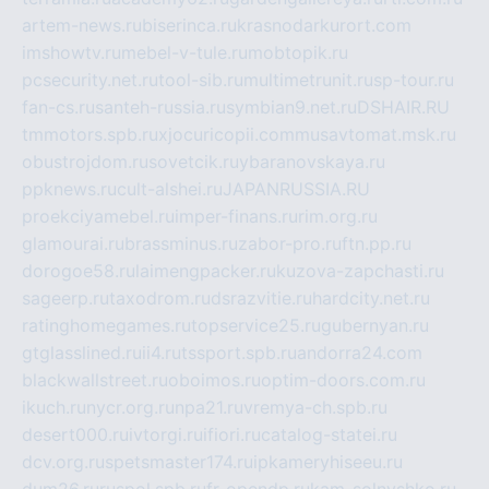
artem-news.ru
biserinca.ru
krasnodarkurort.com
imshowtv.ru
mebel-v-tule.ru
mobtopik.ru
pcsecurity.net.ru
tool-sib.ru
multimetrunit.ru
sp-tour.ru
fan-cs.ru
santeh-russia.ru
symbian9.net.ru
DSHAIR.RU
tmmotors.spb.ru
xjocuricopii.com
musavtomat.msk.ru
obustrojdom.ru
sovetcik.ru
ybaranovskaya.ru
ppknews.ru
cult-alshei.ru
JAPANRUSSIA.RU
proekciyamebel.ru
imper-finans.ru
rim.org.ru
glamourai.ru
brassminus.ru
zabor-pro.ru
ftn.pp.ru
dorogoe58.ru
laimengpacker.ru
kuzova-zapchasti.ru
sageerp.ru
taxodrom.ru
dsrazvitie.ru
hardcity.net.ru
ratinghomegames.ru
topservice25.ru
gubernyan.ru
gtglasslined.ru
ii4.ru
tssport.spb.ru
andorra24.com
blackwallstreet.ru
oboimos.ru
optim-doors.com.ru
ikuch.ru
nycr.org.ru
npa21.ru
vremya-ch.spb.ru
desert000.ru
ivtorgi.ru
ifiori.ru
catalog-statei.ru
dcv.org.ru
spetsmaster174.ru
ipkameryhiseeu.ru