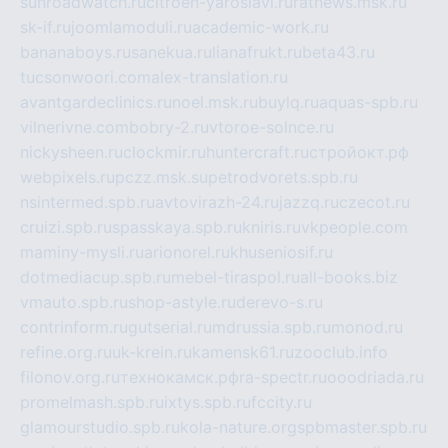
sunroadwatch.ru
citroen-yaroslavl.ru
ratnews.msk.ru
sk-if.ru
joomlamoduli.ru
academic-work.ru
bananaboys.ru
sanekua.ru
lianafrukt.ru
beta43.ru
tucsonwoori.com
alex-translation.ru
avantgardeclinics.ru
noel.msk.ru
buylq.ru
aquas-spb.ru
vilnerivne.com
bobry-2.ru
vtoroe-solnce.ru
nickysheen.ru
clockmir.ru
huntercraft.ru
стройокт.рф
webpixels.ru
pczz.msk.su
petrodvorets.spb.ru
nsintermed.spb.ru
avtovirazh-24.ru
jazzq.ru
czecot.ru
cruizi.spb.ru
spasskaya.spb.ru
kniris.ru
vkpeople.com
maminy-mysli.ru
arionorel.ru
khuseniosif.ru
dotmediacup.spb.ru
mebel-tiraspol.ru
all-books.biz
vmauto.spb.ru
shop-astyle.ru
derevo-s.ru
contrinform.ru
gutserial.ru
mdrussia.spb.ru
monod.ru
refine.org.ru
uk-krein.ru
kamensk61.ru
zooclub.info
filonov.org.ru
технокамск.рф
ra-spectr.ru
ooodriada.ru
promelmash.spb.ru
ixtys.spb.ru
fccity.ru
glamourstudio.spb.ru
kola-nature.org
spbmaster.spb.ru