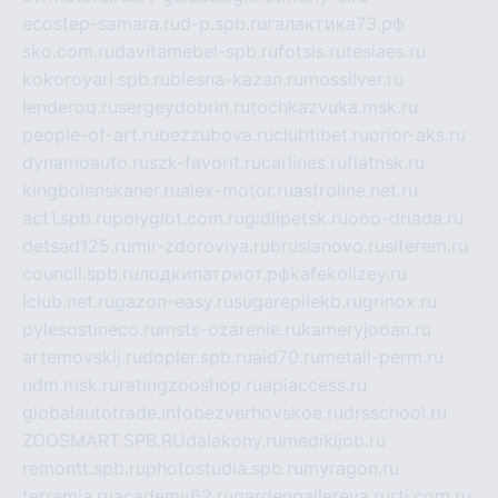
ecostep-samara.ru
d-p.spb.ru
галактика73.рф
sko.com.ru
davitamebel-spb.ru
fotsis.ru
tesiaes.ru
kokoroyari.spb.ru
blesna-kazan.ru
mossilver.ru
lenderoq.ru
sergeydobrin.ru
tochkazvuka.msk.ru
people-of-art.ru
bezzubova.ru
clubtibet.ru
orior-aks.ru
dynamoauto.ru
szk-favorit.ru
carlines.ru
flatnsk.ru
kingbolenskaner.ru
alex-motor.ru
astroline.net.ru
act1.spb.ru
polyglot.com.ru
gidlipetsk.ru
ooo-driada.ru
detsad125.ru
mir-zdoroviya.ru
bruslanovo.ru
siterem.ru
council.spb.ru
лодкипатриот.рф
kafekolizey.ru
iclub.net.ru
gazon-easy.ru
sugarepilekb.ru
grinox.ru
pylesostineco.ru
msts-ozarenie.ru
kameryjooan.ru
artemovskij.ru
dopler.spb.ru
aid70.ru
metall-perm.ru
ndm.msk.ru
ratingzooshop.ru
apiaccess.ru
globalautotrade.info
bezverhovskoe.ru
drsschool.ru
ZOOSMART.SPB.RU
dalakony.ru
medikijob.ru
remontt.spb.ru
photostudia.spb.ru
myragon.ru
terramia.ru
academy62.ru
gardengallereya.ru
rti.com.ru