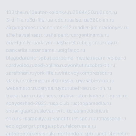
133chel.ru
13autor-kolonka.ru
2864420.ru
2rich.ru
3-d-file.ru
3d-file.ru
a-cdc.ru
aalse.ru
a380club.ru
airgungames.ru
accounts-112.ru
adler-jun.ru
adonyev.ru
alfeihavsalnassr.ru
altaipant.ru
argentinamia.ru
aria-family.ru
arkrym.ru
ashanet.ru
belgorod-day.ru
bankaribi.ru
bandamn.ru
bigfatcc.ru
blagodarenie-spb.ru
borodino-media.ru
card-voice.ru
cardvoice.ru
zed-online.ru
zvonitut.ru
zebra-tlt.ru
zarafshan.ru
york-life.ru
vintovoykompressor.ru
vladivostok-map.ru
vlknrussia.ru
wasabi-shop.ru
webamator.ru
zaryna.ru
youtubefree.ru
x-ton.ru
trade-farm.ru
tajuncos.ru
taksu.ru
tor-lyubov-i-grom.ru
spayderhed-2022.ru
splclub.ru
stoppamedia.ru
snow-guard.ru
slovar-ivrit.ru
cleanmedicine.ru
shkurki-karakulya.ru
kanotiforet.spb.ru
tutmassage.ru
ecolog.org.ru
praga.spb.ru
falcorussia.ru
autodoctorservis.ru
kamertondom.spb.ru
net-life.net.ru