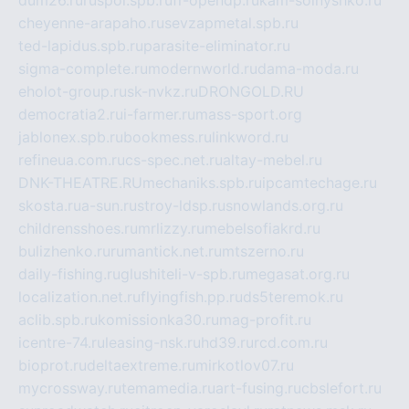
dum26.ru
ruspol.spb.ru
fr-opendp.ru
kam-solnyshko.ru
cheyenne-arapaho.ru
sevzapmetal.spb.ru
ted-lapidus.spb.ru
parasite-eliminator.ru
sigma-complete.ru
modernworld.ru
dama-moda.ru
eholot-group.ru
sk-nvkz.ru
DRONGOLD.RU
democratia2.ru
i-farmer.ru
mass-sport.org
jablonex.spb.ru
bookmess.ru
linkword.ru
refineua.com.ru
cs-spec.net.ru
altay-mebel.ru
DNK-THEATRE.RU
mechaniks.spb.ru
ipcamtechage.ru
skosta.ru
a-sun.ru
stroy-ldsp.ru
snowlands.org.ru
childrensshoes.ru
mrlizzy.ru
mebelsofiakrd.ru
bulizhenko.ru
rumantick.net.ru
mtszerno.ru
daily-fishing.ru
glushiteli-v-spb.ru
megasat.org.ru
localization.net.ru
flyingfish.pp.ru
ds5teremok.ru
aclib.spb.ru
komissionka30.ru
mag-profit.ru
icentre-74.ru
leasing-nsk.ru
hd39.ru
rcd.com.ru
bioprot.ru
deltaextreme.ru
mirkotlov07.ru
mycrossway.ru
temamedia.ru
art-fusing.ru
cbslefort.ru