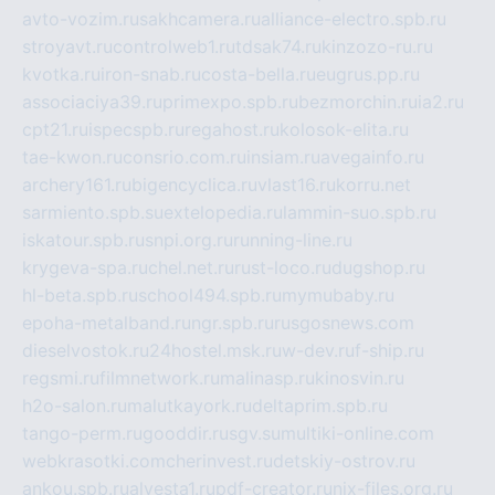
avto-vozim.ru
sakhcamera.ru
alliance-electro.spb.ru
stroyavt.ru
controlweb1.ru
tdsak74.ru
kinzozo-ru.ru
kvotka.ru
iron-snab.ru
costa-bella.ru
eugrus.pp.ru
associaciya39.ru
primexpo.spb.ru
bezmorchin.ru
ia2.ru
cpt21.ru
ispecspb.ru
regahost.ru
kolosok-elita.ru
tae-kwon.ru
consrio.com.ru
insiam.ru
avegainfo.ru
archery161.ru
bigencyclica.ru
vlast16.ru
korru.net
sarmiento.spb.su
extelopedia.ru
lammin-suo.spb.ru
iskatour.spb.ru
snpi.org.ru
running-line.ru
krygeva-spa.ru
chel.net.ru
rust-loco.ru
dugshop.ru
hl-beta.spb.ru
school494.spb.ru
mymubaby.ru
epoha-metalband.ru
ngr.spb.ru
rusgosnews.com
dieselvostok.ru
24hostel.msk.ru
w-dev.ru
f-ship.ru
regsmi.ru
filmnetwork.ru
malinasp.ru
kinosvin.ru
h2o-salon.ru
malutkayork.ru
deltaprim.spb.ru
tango-perm.ru
gooddir.ru
sgv.su
multiki-online.com
webkrasotki.com
cherinvest.ru
detskiy-ostrov.ru
ankou.spb.ru
alvesta1.ru
pdf-creator.ru
nix-files.org.ru