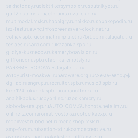
sakhatoday.ru
elektrikersymboler.ru
sputnikyes.ru
golf2club.msk.ru
aeforums.ru
zallclub.ru
multimodal.msk.ru
habaigry.ru
haikko.ru
sobakopedia.ru
isz-fest.ru
ewnc.info
screensaver-clock.net.ru
volnav.spb.ru
comnat.ru
npf.net.ru
7bit.pp.ru
kalugatur.ru
tesiaes.ru
card.com.ru
kazanka.spb.ru
gildiya-kuznecov.ru
kameryboavision.ru
griffoncom.spb.ru
fabrika-emotsiy.ru
PARK-MATROSOVA.RU
agat.spb.ru
avtoyurist-moskva1.ru
hardware.org.ru
схема-авто.рф
dg-lab.ru
angrup.ru
recruiter.spb.ru
music8.spb.ru
krsk124.ru
kubok.spb.ru
romanofforex.ru
analitikaplus.ru
spyonline.ru
zosikamery.ru
sloboda-ural.pp.ru
AUTO-COM.SU
hohota.net
alimy.ru
online-z.com
aromat-vostoka.ru
otdelkaexp.ru
mobilvest.ru
bbd.net.ru
mebelshop.msk.ru
smp-forum.ru
bastion-td.ru
kosmoscreative.ru
avrmotors.ru
art-galadesign.ru
tiffany-c.ru