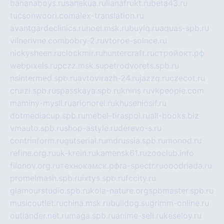
bananaboys.ru
sanekua.ru
lianafrukt.ru
beta43.ru
tucsonwoori.com
alex-translation.ru
avantgardeclinics.ru
noel.msk.ru
buylq.ru
aquas-spb.ru
vilnerivne.com
bobry-2.ru
vtoroe-solnce.ru
nickysheen.ru
clockmir.ru
huntercraft.ru
стройокт.рф
webpixels.ru
pczz.msk.su
petrodvorets.spb.ru
nsintermed.spb.ru
avtovirazh-24.ru
jazzq.ru
czecot.ru
cruizi.spb.ru
spasskaya.spb.ru
kniris.ru
vkpeople.com
maminy-mysli.ru
arionorel.ru
khuseniosif.ru
dotmediacup.spb.ru
mebel-tiraspol.ru
all-books.biz
vmauto.spb.ru
shop-astyle.ru
derevo-s.ru
contrinform.ru
gutserial.ru
mdrussia.spb.ru
monod.ru
refine.org.ru
uk-krein.ru
kamensk61.ru
zooclub.info
filonov.org.ru
технокамск.рф
ra-spectr.ru
ooodriada.ru
promelmash.spb.ru
ixtys.spb.ru
fccity.ru
glamourstudio.spb.ru
kola-nature.org
spbmaster.spb.ru
musicoutlet.ru
china.msk.ru
bulldog.su
grimm-online.ru
outlander.net.ru
maga.spb.ru
anime-sell.ru
keseloy.ru