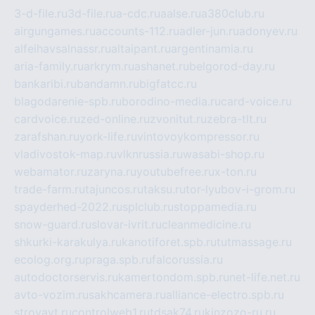
3-d-file.ru
3d-file.ru
a-cdc.ru
aalse.ru
a380club.ru
airgungames.ru
accounts-112.ru
adler-jun.ru
adonyev.ru
alfeihavsalnassr.ru
altaipant.ru
argentinamia.ru
aria-family.ru
arkrym.ru
ashanet.ru
belgorod-day.ru
bankaribi.ru
bandamn.ru
bigfatcc.ru
blagodarenie-spb.ru
borodino-media.ru
card-voice.ru
cardvoice.ru
zed-online.ru
zvonitut.ru
zebra-tlt.ru
zarafshan.ru
york-life.ru
vintovoykompressor.ru
vladivostok-map.ru
vlknrussia.ru
wasabi-shop.ru
webamator.ru
zaryna.ru
youtubefree.ru
x-ton.ru
trade-farm.ru
tajuncos.ru
taksu.ru
tor-lyubov-i-grom.ru
spayderhed-2022.ru
splclub.ru
stoppamedia.ru
snow-guard.ru
slovar-ivrit.ru
cleanmedicine.ru
shkurki-karakulya.ru
kanotiforet.spb.ru
tutmassage.ru
ecolog.org.ru
praga.spb.ru
falcorussia.ru
autodoctorservis.ru
kamertondom.spb.ru
net-life.net.ru
avto-vozim.ru
sakhcamera.ru
alliance-electro.spb.ru
stroyavt.ru
controlweb1.ru
tdsak74.ru
kinzozo-ru.ru