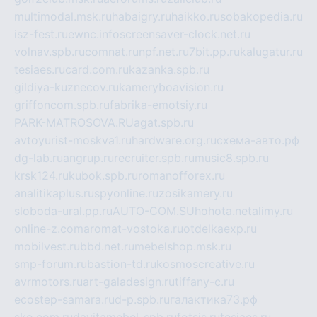
multimodal.msk.ru
habaigry.ru
haikko.ru
sobakopedia.ru
isz-fest.ru
ewnc.info
screensaver-clock.net.ru
volnav.spb.ru
comnat.ru
npf.net.ru
7bit.pp.ru
kalugatur.ru
tesiaes.ru
card.com.ru
kazanka.spb.ru
gildiya-kuznecov.ru
kameryboavision.ru
griffoncom.spb.ru
fabrika-emotsiy.ru
PARK-MATROSOVA.RU
agat.spb.ru
avtoyurist-moskva1.ru
hardware.org.ru
схема-авто.рф
dg-lab.ru
angrup.ru
recruiter.spb.ru
music8.spb.ru
krsk124.ru
kubok.spb.ru
romanofforex.ru
analitikaplus.ru
spyonline.ru
zosikamery.ru
sloboda-ural.pp.ru
AUTO-COM.SU
hohota.net
alimy.ru
online-z.com
aromat-vostoka.ru
otdelkaexp.ru
mobilvest.ru
bbd.net.ru
mebelshop.msk.ru
smp-forum.ru
bastion-td.ru
kosmoscreative.ru
avrmotors.ru
art-galadesign.ru
tiffany-c.ru
ecostep-samara.ru
d-p.spb.ru
галактика73.рф