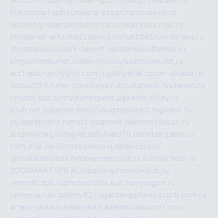
sko.com.ru
davitamebel-spb.ru
fotsis.ru
tesiaes.ru
kokoroyari.spb.ru
blesna-kazan.ru
mossilver.ru
lenderoq.ru
sergeydobrin.ru
tochkazvuka.msk.ru
people-of-art.ru
bezzubova.ru
clubtibet.ru
orior-aks.ru
dynamoauto.ru
szk-favorit.ru
carlines.ru
flatnsk.ru
kingbolenskaner.ru
alex-motor.ru
astroline.net.ru
act1.spb.ru
polyglot.com.ru
gidlipetsk.ru
ooo-driada.ru
detsad125.ru
mir-zdoroviya.ru
bruslanovo.ru
siterem.ru
council.spb.ru
лодкипатриот.рф
kafekolizey.ru
iclub.net.ru
gazon-easy.ru
sugarepilekb.ru
grinox.ru
pylesostineco.ru
msts-ozarenie.ru
kameryjooan.ru
artemovskij.ru
dopler.spb.ru
aid70.ru
metall-perm.ru
ndm.msk.ru
ratingzooshop.ru
apiaccess.ru
globalautotrade.info
bezverhovskoe.ru
drsschool.ru
ZOOSMART.SPB.RU
dalakony.ru
medikijob.ru
remontt.spb.ru
photostudia.spb.ru
myragon.ru
terramia.ru
academy62.ru
gardengallereya.ru
rti.com.ru
artem-news.ru
biserinca.ru
krasnodarkurort.com