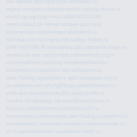
ted-lapidus.spb.ru
parasite-eliminator.ru
sigma-complete.ru
modernworld.ru
dama-moda.ru
eholot-group.ru
sk-nvkz.ru
DRONGOLD.RU
democratia2.ru
i-farmer.ru
mass-sport.org
jablonex.spb.ru
bookmess.ru
linkword.ru
refineua.com.ru
cs-spec.net.ru
altay-mebel.ru
DNK-THEATRE.RU
mechaniks.spb.ru
ipcamtechage.ru
skosta.ru
a-sun.ru
stroy-ldsp.ru
snowlands.org.ru
childrensshoes.ru
mrlizzy.ru
mebelsofiakrd.ru
bulizhenko.ru
rumantick.net.ru
mtszerno.ru
daily-fishing.ru
glushiteli-v-spb.ru
megasat.org.ru
localization.net.ru
flyingfish.pp.ru
ds5teremok.ru
aclib.spb.ru
komissionka30.ru
mag-profit.ru
icentre-74.ru
leasing-nsk.ru
hd39.ru
rcd.com.ru
bioprot.ru
deltaextreme.ru
mirkotlov07.ru
mycrossway.ru
temamedia.ru
art-fusing.ru
cbslefort.ru
sunroadwatch.ru
citroen-yaroslavl.ru
ratnews.msk.ru
sk-if.ru
joomlamoduli.ru
academic-work.ru