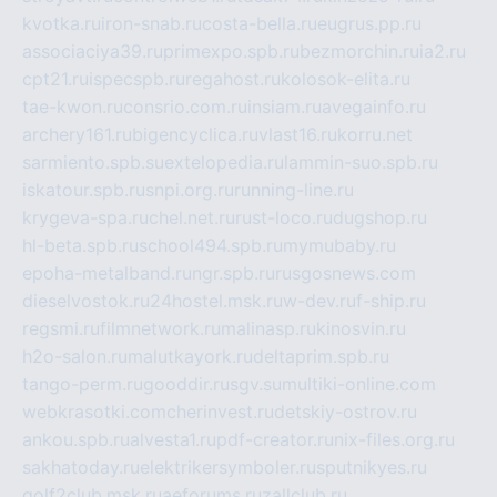
kvotka.ru
iron-snab.ru
costa-bella.ru
eugrus.pp.ru
associaciya39.ru
primexpo.spb.ru
bezmorchin.ru
ia2.ru
cpt21.ru
ispecspb.ru
regahost.ru
kolosok-elita.ru
tae-kwon.ru
consrio.com.ru
insiam.ru
avegainfo.ru
archery161.ru
bigencyclica.ru
vlast16.ru
korru.net
sarmiento.spb.su
extelopedia.ru
lammin-suo.spb.ru
iskatour.spb.ru
snpi.org.ru
running-line.ru
krygeva-spa.ru
chel.net.ru
rust-loco.ru
dugshop.ru
hl-beta.spb.ru
school494.spb.ru
mymubaby.ru
epoha-metalband.ru
ngr.spb.ru
rusgosnews.com
dieselvostok.ru
24hostel.msk.ru
w-dev.ru
f-ship.ru
regsmi.ru
filmnetwork.ru
malinasp.ru
kinosvin.ru
h2o-salon.ru
malutkayork.ru
deltaprim.spb.ru
tango-perm.ru
gooddir.ru
sgv.su
multiki-online.com
webkrasotki.com
cherinvest.ru
detskiy-ostrov.ru
ankou.spb.ru
alvesta1.ru
pdf-creator.ru
nix-files.org.ru
sakhatoday.ru
elektrikersymboler.ru
sputnikyes.ru
golf2club.msk.ru
aeforums.ru
zallclub.ru