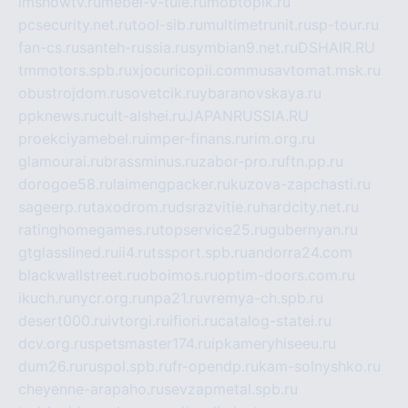
imshowtv.ru
mebel-v-tule.ru
mobtopik.ru
pcsecurity.net.ru
tool-sib.ru
multimetrunit.ru
sp-tour.ru
fan-cs.ru
santeh-russia.ru
symbian9.net.ru
DSHAIR.RU
tmmotors.spb.ru
xjocuricopii.com
musavtomat.msk.ru
obustrojdom.ru
sovetcik.ru
ybaranovskaya.ru
ppknews.ru
cult-alshei.ru
JAPANRUSSIA.RU
proekciyamebel.ru
imper-finans.ru
rim.org.ru
glamourai.ru
brassminus.ru
zabor-pro.ru
ftn.pp.ru
dorogoe58.ru
laimengpacker.ru
kuzova-zapchasti.ru
sageerp.ru
taxodrom.ru
dsrazvitie.ru
hardcity.net.ru
ratinghomegames.ru
topservice25.ru
gubernyan.ru
gtglasslined.ru
ii4.ru
tssport.spb.ru
andorra24.com
blackwallstreet.ru
oboimos.ru
optim-doors.com.ru
ikuch.ru
nycr.org.ru
npa21.ru
vremya-ch.spb.ru
desert000.ru
ivtorgi.ru
ifiori.ru
catalog-statei.ru
dcv.org.ru
spetsmaster174.ru
ipkameryhiseeu.ru
dum26.ru
ruspol.spb.ru
fr-opendp.ru
kam-solnyshko.ru
cheyenne-arapaho.ru
sevzapmetal.spb.ru