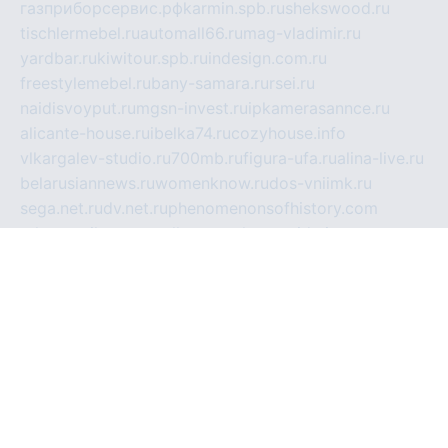
газприборсервис.рф
karmin.spb.ru
shekswood.ru
tischlermebel.ru
automall66.ru
mag-vladimir.ru
yardbar.ru
kiwitour.spb.ru
indesign.com.ru
freestylemebel.ru
bany-samara.ru
rsei.ru
naidisvoyput.ru
mgsn-invest.ru
ipkamerasannce.ru
alicante-house.ru
ibelka74.ru
cozyhouse.info
vlkargalev-studio.ru
700mb.ru
figura-ufa.ru
alina-live.ru
belarusiannews.ru
womenknow.ru
dos-vniimk.ru
sega.net.ru
dv.net.ru
phenomenonsofhistory.com
telesputnik.net.ru
wall.pp.ru
pylesosroidmi.ru
gtc-clan.ru
cligs.ru
bibikazap.ru
popova.org.ru
netwhistler.spb.ru
bellvil.ru
bonzon.ru
iss-vladik.ru
defiparis.net.ru
las-gryzas.ru
amku.ru
electednews.spb.ru
feather.org.ru
spar72.ru
tankiigri.ru
dominus.com.ru
ibtree.ru
sanykool.pp.ru
unixlib.org.ru
menatep.spb.ru
gartenterrassen.ru
printeka.ru
skvozilka.com.ru
parkovka-pub.ru
lovemobi.ru
art-ru.ru
emulatorz.com.ru
alucomp.com.ru
tatforum.com.ru