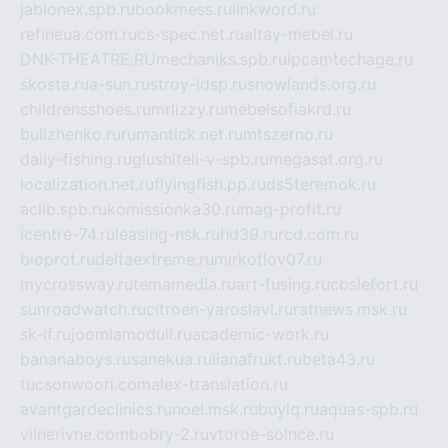
jablonex.spb.ru
bookmess.ru
linkword.ru
refineua.com.ru
cs-spec.net.ru
altay-mebel.ru
DNK-THEATRE.RU
mechaniks.spb.ru
ipcamtechage.ru
skosta.ru
a-sun.ru
stroy-ldsp.ru
snowlands.org.ru
childrensshoes.ru
mrlizzy.ru
mebelsofiakrd.ru
bulizhenko.ru
rumantick.net.ru
mtszerno.ru
daily-fishing.ru
glushiteli-v-spb.ru
megasat.org.ru
localization.net.ru
flyingfish.pp.ru
ds5teremok.ru
aclib.spb.ru
komissionka30.ru
mag-profit.ru
icentre-74.ru
leasing-nsk.ru
hd39.ru
rcd.com.ru
bioprot.ru
deltaextreme.ru
mirkotlov07.ru
mycrossway.ru
temamedia.ru
art-fusing.ru
cbslefort.ru
sunroadwatch.ru
citroen-yaroslavl.ru
ratnews.msk.ru
sk-if.ru
joomlamoduli.ru
academic-work.ru
bananaboys.ru
sanekua.ru
lianafrukt.ru
beta43.ru
tucsonwoori.com
alex-translation.ru
avantgardeclinics.ru
noel.msk.ru
buylq.ru
aquas-spb.ru
vilnerivne.com
bobry-2.ru
vtoroe-solnce.ru