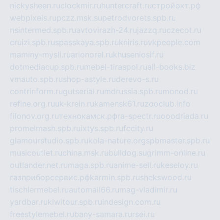
nickysheen.ru
clockmir.ru
huntercraft.ru
стройокт.рф
webpixels.ru
pczz.msk.su
petrodvorets.spb.ru
nsintermed.spb.ru
avtovirazh-24.ru
jazzq.ru
czecot.ru
cruizi.spb.ru
spasskaya.spb.ru
kniris.ru
vkpeople.com
maminy-mysli.ru
arionorel.ru
khuseniosif.ru
dotmediacup.spb.ru
mebel-tiraspol.ru
all-books.biz
vmauto.spb.ru
shop-astyle.ru
derevo-s.ru
contrinform.ru
gutserial.ru
mdrussia.spb.ru
monod.ru
refine.org.ru
uk-krein.ru
kamensk61.ru
zooclub.info
filonov.org.ru
технокамск.рф
ra-spectr.ru
ooodriada.ru
promelmash.spb.ru
ixtys.spb.ru
fccity.ru
glamourstudio.spb.ru
kola-nature.org
spbmaster.spb.ru
musicoutlet.ru
china.msk.ru
bulldog.su
grimm-online.ru
outlander.net.ru
maga.spb.ru
anime-sell.ru
keseloy.ru
газприборсервис.рф
karmin.spb.ru
shekswood.ru
tischlermebel.ru
automall66.ru
mag-vladimir.ru
yardbar.ru
kiwitour.spb.ru
indesign.com.ru
freestylemebel.ru
bany-samara.ru
rsei.ru