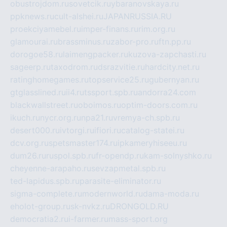
obustrojdom.ru
sovetcik.ru
ybaranovskaya.ru
ppknews.ru
cult-alshei.ru
JAPANRUSSIA.RU
proekciyamebel.ru
imper-finans.ru
rim.org.ru
glamourai.ru
brassminus.ru
zabor-pro.ru
ftn.pp.ru
dorogoe58.ru
laimengpacker.ru
kuzova-zapchasti.ru
sageerp.ru
taxodrom.ru
dsrazvitie.ru
hardcity.net.ru
ratinghomegames.ru
topservice25.ru
gubernyan.ru
gtglasslined.ru
ii4.ru
tssport.spb.ru
andorra24.com
blackwallstreet.ru
oboimos.ru
optim-doors.com.ru
ikuch.ru
nycr.org.ru
npa21.ru
vremya-ch.spb.ru
desert000.ru
ivtorgi.ru
ifiori.ru
catalog-statei.ru
dcv.org.ru
spetsmaster174.ru
ipkameryhiseeu.ru
dum26.ru
ruspol.spb.ru
fr-opendp.ru
kam-solnyshko.ru
cheyenne-arapaho.ru
sevzapmetal.spb.ru
ted-lapidus.spb.ru
parasite-eliminator.ru
sigma-complete.ru
modernworld.ru
dama-moda.ru
eholot-group.ru
sk-nvkz.ru
DRONGOLD.RU
democratia2.ru
i-farmer.ru
mass-sport.org