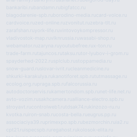
bankaribi.ru
bandamn.ru
bigfatcc.ru
blagodarenie-spb.ru
borodino-media.ru
card-voice.ru
cardvoice.ru
zed-online.ru
zvonitut.ru
zebra-tlt.ru
zarafshan.ru
york-life.ru
vintovoykompressor.ru
vladivostok-map.ru
vlknrussia.ru
wasabi-shop.ru
webamator.ru
zaryna.ru
youtubefree.ru
x-ton.ru
trade-farm.ru
tajuncos.ru
taksu.ru
tor-lyubov-i-grom.ru
spayderhed-2022.ru
splclub.ru
stoppamedia.ru
snow-guard.ru
slovar-ivrit.ru
cleanmedicine.ru
shkurki-karakulya.ru
kanotiforet.spb.ru
tutmassage.ru
ecolog.org.ru
praga.spb.ru
falcorussia.ru
autodoctorservis.ru
kamertondom.spb.ru
net-life.net.ru
avto-vozim.ru
sakhcamera.ru
alliance-electro.spb.ru
stroyavt.ru
controlweb1.ru
tdsak74.ru
kinzozo-ru.ru
kvotka.ru
iron-snab.ru
costa-bella.ru
eugrus.pp.ru
associaciya39.ru
primexpo.spb.ru
bezmorchin.ru
ia2.ru
cpt21.ru
ispecspb.ru
regahost.ru
kolosok-elita.ru