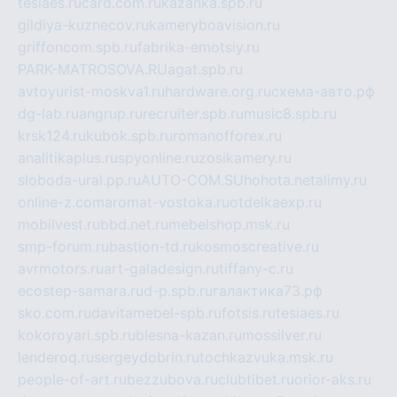
tesiaes.ru
card.com.ru
kazanka.spb.ru
gildiya-kuznecov.ru
kameryboavision.ru
griffoncom.spb.ru
fabrika-emotsiy.ru
PARK-MATROSOVA.RU
agat.spb.ru
avtoyurist-moskva1.ru
hardware.org.ru
схема-авто.рф
dg-lab.ru
angrup.ru
recruiter.spb.ru
music8.spb.ru
krsk124.ru
kubok.spb.ru
romanofforex.ru
analitikaplus.ru
spyonline.ru
zosikamery.ru
sloboda-ural.pp.ru
AUTO-COM.SU
hohota.net
alimy.ru
online-z.com
aromat-vostoka.ru
otdelkaexp.ru
mobilvest.ru
bbd.net.ru
mebelshop.msk.ru
smp-forum.ru
bastion-td.ru
kosmoscreative.ru
avrmotors.ru
art-galadesign.ru
tiffany-c.ru
ecostep-samara.ru
d-p.spb.ru
галактика73.рф
sko.com.ru
davitamebel-spb.ru
fotsis.ru
tesiaes.ru
kokoroyari.spb.ru
blesna-kazan.ru
mossilver.ru
lenderoq.ru
sergeydobrin.ru
tochkazvuka.msk.ru
people-of-art.ru
bezzubova.ru
clubtibet.ru
orior-aks.ru