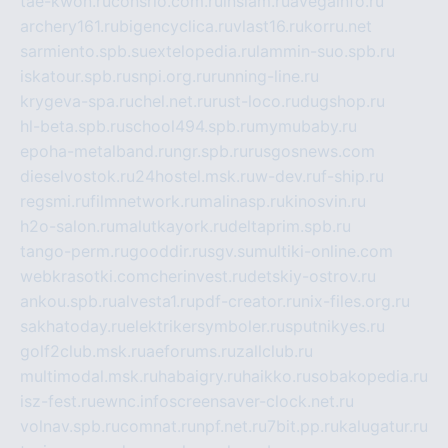
tae-kwon.ru
consrio.com.ru
insiam.ru
avegainfo.ru
archery161.ru
bigencyclica.ru
vlast16.ru
korru.net
sarmiento.spb.su
extelopedia.ru
lammin-suo.spb.ru
iskatour.spb.ru
snpi.org.ru
running-line.ru
krygeva-spa.ru
chel.net.ru
rust-loco.ru
dugshop.ru
hl-beta.spb.ru
school494.spb.ru
mymubaby.ru
epoha-metalband.ru
ngr.spb.ru
rusgosnews.com
dieselvostok.ru
24hostel.msk.ru
w-dev.ru
f-ship.ru
regsmi.ru
filmnetwork.ru
malinasp.ru
kinosvin.ru
h2o-salon.ru
malutkayork.ru
deltaprim.spb.ru
tango-perm.ru
gooddir.ru
sgv.su
multiki-online.com
webkrasotki.com
cherinvest.ru
detskiy-ostrov.ru
ankou.spb.ru
alvesta1.ru
pdf-creator.ru
nix-files.org.ru
sakhatoday.ru
elektrikersymboler.ru
sputnikyes.ru
golf2club.msk.ru
aeforums.ru
zallclub.ru
multimodal.msk.ru
habaigry.ru
haikko.ru
sobakopedia.ru
isz-fest.ru
ewnc.info
screensaver-clock.net.ru
volnav.spb.ru
comnat.ru
npf.net.ru
7bit.pp.ru
kalugatur.ru