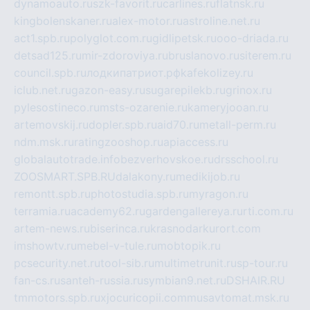
dynamoauto.ru
szk-favorit.ru
carlines.ru
flatnsk.ru
kingbolenskaner.ru
alex-motor.ru
astroline.net.ru
act1.spb.ru
polyglot.com.ru
gidlipetsk.ru
ooo-driada.ru
detsad125.ru
mir-zdoroviya.ru
bruslanovo.ru
siterem.ru
council.spb.ru
лодкипатриот.рф
kafekolizey.ru
iclub.net.ru
gazon-easy.ru
sugarepilekb.ru
grinox.ru
pylesostineco.ru
msts-ozarenie.ru
kameryjooan.ru
artemovskij.ru
dopler.spb.ru
aid70.ru
metall-perm.ru
ndm.msk.ru
ratingzooshop.ru
apiaccess.ru
globalautotrade.info
bezverhovskoe.ru
drsschool.ru
ZOOSMART.SPB.RU
dalakony.ru
medikijob.ru
remontt.spb.ru
photostudia.spb.ru
myragon.ru
terramia.ru
academy62.ru
gardengallereya.ru
rti.com.ru
artem-news.ru
biserinca.ru
krasnodarkurort.com
imshowtv.ru
mebel-v-tule.ru
mobtopik.ru
pcsecurity.net.ru
tool-sib.ru
multimetrunit.ru
sp-tour.ru
fan-cs.ru
santeh-russia.ru
symbian9.net.ru
DSHAIR.RU
tmmotors.spb.ru
xjocuricopii.com
musavtomat.msk.ru