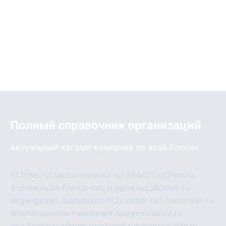
Полный справочник организаций
Актуальный каталог компаний по всей России
133chel.ru
13autor-kolonka.ru
2864420.ru
2rich.ru
3-d-file.ru
3d-file.ru
a-cdc.ru
aalse.ru
a380club.ru
airgungames.ru
accounts-112.ru
adler-jun.ru
adonyev.ru
alfeihavsalnassr.ru
altaipant.ru
argentinamia.ru
aria-family.ru
arkrym.ru
ashanet.ru
belgorod-day.ru