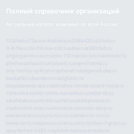
Полный справочник организаций
Актуальный каталог компаний по всей России
133chel.ru
13autor-kolonka.ru
2864420.ru
2rich.ru
3-d-file.ru
3d-file.ru
a-cdc.ru
aalse.ru
a380club.ru
airgungames.ru
accounts-112.ru
adler-jun.ru
adonyev.ru
alfeihavsalnassr.ru
altaipant.ru
argentinamia.ru
aria-family.ru
arkrym.ru
ashanet.ru
belgorod-day.ru
bankaribi.ru
bandamn.ru
bigfatcc.ru
blagodarenie-spb.ru
borodino-media.ru
card-voice.ru
cardvoice.ru
zed-online.ru
zvonitut.ru
zebra-tlt.ru
zarafshan.ru
york-life.ru
vintovoykompressor.ru
vladivostok-map.ru
vlknrussia.ru
wasabi-shop.ru
webamator.ru
zaryna.ru
youtubefree.ru
x-ton.ru
trade-farm.ru
tajuncos.ru
taksu.ru
tor-lyubov-i-grom.ru
spayderhed-2022.ru
splclub.ru
stoppamedia.ru