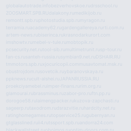
globalautotrade.info
bezverhovskoe.ru
drsschool.ru
ZOOSMART.SPB.RU
dalakony.ru
medikijob.ru
remontt.spb.ru
photostudia.spb.ru
myragon.ru
terramia.ru
academy62.ru
gardengallereya.ru
rti.com.ru
artem-news.ru
biserinca.ru
krasnodarkurort.com
imshowtv.ru
mebel-v-tule.ru
mobtopik.ru
pcsecurity.net.ru
tool-sib.ru
multimetrunit.ru
sp-tour.ru
fan-cs.ru
santeh-russia.ru
symbian9.net.ru
DSHAIR.RU
tmmotors.spb.ru
xjocuricopii.com
musavtomat.msk.ru
obustrojdom.ru
sovetcik.ru
ybaranovskaya.ru
ppknews.ru
cult-alshei.ru
JAPANRUSSIA.RU
proekciyamebel.ru
imper-finans.ru
rim.org.ru
glamourai.ru
brassminus.ru
zabor-pro.ru
ftn.pp.ru
dorogoe58.ru
laimengpacker.ru
kuzova-zapchasti.ru
sageerp.ru
taxodrom.ru
dsrazvitie.ru
hardcity.net.ru
ratinghomegames.ru
topservice25.ru
gubernyan.ru
gtglasslined.ru
ii4.ru
tssport.spb.ru
andorra24.com
blackwallstreet.ru
oboimos.ru
optim-doors.com.ru