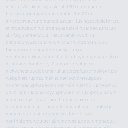
icentre-74.ru
leasing-nsk.ru
hd39.ru
rcd.com.ru
bioprot.ru
deltaextreme.ru
mirkotlov07.ru
mycrossway.ru
temamedia.ru
art-fusing.ru
cbslefort.ru
sunroadwatch.ru
citroen-yaroslavl.ru
ratnews.msk.ru
sk-if.ru
joomlamoduli.ru
academic-work.ru
bananaboys.ru
sanekua.ru
lianafrukt.ru
beta43.ru
tucsonwoori.com
alex-translation.ru
avantgardeclinics.ru
noel.msk.ru
buylq.ru
aquas-spb.ru
vilnerivne.com
bobry-2.ru
vtoroe-solnce.ru
nickysheen.ru
clockmir.ru
huntercraft.ru
стройокт.рф
webpixels.ru
pczz.msk.su
petrodvorets.spb.ru
nsintermed.spb.ru
avtovirazh-24.ru
jazzq.ru
czecot.ru
cruizi.spb.ru
spasskaya.spb.ru
kniris.ru
vkpeople.com
maminy-mysli.ru
arionorel.ru
khuseniosif.ru
dotmediacup.spb.ru
mebel-tiraspol.ru
all-books.biz
vmauto.spb.ru
shop-astyle.ru
derevo-s.ru
contrinform.ru
gutserial.ru
mdrussia.spb.ru
monod.ru
refine.org.ru
uk-krein.ru
kamensk61.ru
zooclub.info