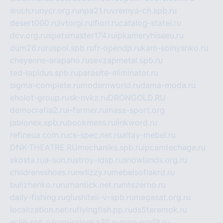
ikuch.ru
nycr.org.ru
npa21.ru
vremya-ch.spb.ru
desert000.ru
ivtorgi.ru
ifiori.ru
catalog-statei.ru
dcv.org.ru
spetsmaster174.ru
ipkameryhiseeu.ru
dum26.ru
ruspol.spb.ru
fr-opendp.ru
kam-solnyshko.ru
cheyenne-arapaho.ru
sevzapmetal.spb.ru
ted-lapidus.spb.ru
parasite-eliminator.ru
sigma-complete.ru
modernworld.ru
dama-moda.ru
eholot-group.ru
sk-nvkz.ru
DRONGOLD.RU
democratia2.ru
i-farmer.ru
mass-sport.org
jablonex.spb.ru
bookmess.ru
linkword.ru
refineua.com.ru
cs-spec.net.ru
altay-mebel.ru
DNK-THEATRE.RU
mechaniks.spb.ru
ipcamtechage.ru
skosta.ru
a-sun.ru
stroy-ldsp.ru
snowlands.org.ru
childrensshoes.ru
mrlizzy.ru
mebelsofiakrd.ru
bulizhenko.ru
rumantick.net.ru
mtszerno.ru
daily-fishing.ru
glushiteli-v-spb.ru
megasat.org.ru
localization.net.ru
flyingfish.pp.ru
ds5teremok.ru
aclib.spb.ru
komissionka30.ru
mag-profit.ru