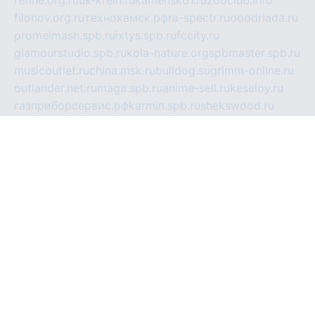
filonov.org.ru
технокамск.рф
ra-spectr.ru
ooodriada.ru
promelmash.spb.ru
ixtys.spb.ru
fccity.ru
glamourstudio.spb.ru
kola-nature.org
spbmaster.spb.ru
musicoutlet.ru
china.msk.ru
bulldog.su
grimm-online.ru
outlander.net.ru
maga.spb.ru
anime-sell.ru
keseloy.ru
газприборсервис.рф
karmin.spb.ru
shekswood.ru
tischlermebel.ru
automall66.ru
mag-vladimir.ru
yardbar.ru
kiwitour.spb.ru
indesign.com.ru
freestylemebel.ru
bany-samara.ru
rsei.ru
naidisvoyput.ru
mgsn-invest.ru
ipkamerasannce.ru
alicante-house.ru
ibelka74.ru
cozyhouse.info
vlkargalev-studio.ru
700mb.ru
figura-ufa.ru
alina-live.ru
belarusiannews.ru
womenknow.ru
dos-vniimk.ru
sega.net.ru
dv.net.ru
phenomenonsofhistory.com
telesputnik.net.ru
wall.pp.ru
pylesosroidmi.ru
gtc-clan.ru
cligs.ru
bibikazap.ru
popova.org.ru
netwhistler.spb.ru
bellvil.ru
bonzon.ru
iss-vladik.ru