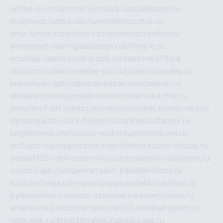
online-z.com
aromat-vostoka.ru
otdelkaexp.ru
mobilvest.ru
bbd.net.ru
mebelshop.msk.ru
smp-forum.ru
bastion-td.ru
kosmoscreative.ru
avrmotors.ru
art-galadesign.ru
tiffany-c.ru
ecostep-samara.ru
d-p.spb.ru
галактика73.рф
sko.com.ru
davitamebel-spb.ru
fotsis.ru
tesiaes.ru
kokoroyari.spb.ru
blesna-kazan.ru
mossilver.ru
lenderoq.ru
sergeydobrin.ru
tochkazvuka.msk.ru
people-of-art.ru
bezzubova.ru
clubtibet.ru
orior-aks.ru
dynamoauto.ru
szk-favorit.ru
carlines.ru
flatnsk.ru
kingbolenskaner.ru
alex-motor.ru
astroline.net.ru
act1.spb.ru
polyglot.com.ru
gidlipetsk.ru
ooo-driada.ru
detsad125.ru
mir-zdoroviya.ru
bruslanovo.ru
siterem.ru
council.spb.ru
лодкипатриот.рф
kafekolizey.ru
iclub.net.ru
gazon-easy.ru
sugarepilekb.ru
grinox.ru
pylesostineco.ru
msts-ozarenie.ru
kameryjooan.ru
artemovskij.ru
dopler.spb.ru
aid70.ru
metall-perm.ru
ndm.msk.ru
ratingzooshop.ru
apiaccess.ru