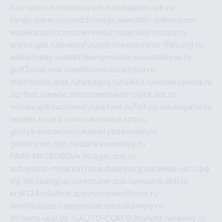
h2o-salon.ru
malutkayork.ru
deltaprim.spb.ru
tango-perm.ru
gooddir.ru
sgv.su
multiki-online.com
webkrasotki.com
cherinvest.ru
detskiy-ostrov.ru
ankou.spb.ru
alvesta1.ru
pdf-creator.ru
nix-files.org.ru
sakhatoday.ru
elektrikersymboler.ru
sputnikyes.ru
golf2club.msk.ru
aeforums.ru
zallclub.ru
multimodal.msk.ru
habaigry.ru
haikko.ru
sobakopedia.ru
isz-fest.ru
ewnc.info
screensaver-clock.net.ru
volnav.spb.ru
comnat.ru
npf.net.ru
7bit.pp.ru
kalugatur.ru
tesiaes.ru
card.com.ru
kazanka.spb.ru
gildiya-kuznecov.ru
kameryboavision.ru
griffoncom.spb.ru
fabrika-emotsiy.ru
PARK-MATROSOVA.RU
agat.spb.ru
avtoyurist-moskva1.ru
hardware.org.ru
схема-авто.рф
dg-lab.ru
angrup.ru
recruiter.spb.ru
music8.spb.ru
krsk124.ru
kubok.spb.ru
romanofforex.ru
analitikaplus.ru
spyonline.ru
zosikamery.ru
sloboda-ural.pp.ru
AUTO-COM.SU
hohota.net
alimy.ru