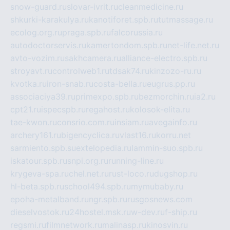
snow-guard.ru
slovar-ivrit.ru
cleanmedicine.ru
shkurki-karakulya.ru
kanotiforet.spb.ru
tutmassage.ru
ecolog.org.ru
praga.spb.ru
falcorussia.ru
autodoctorservis.ru
kamertondom.spb.ru
net-life.net.ru
avto-vozim.ru
sakhcamera.ru
alliance-electro.spb.ru
stroyavt.ru
controlweb1.ru
tdsak74.ru
kinzozo-ru.ru
kvotka.ru
iron-snab.ru
costa-bella.ru
eugrus.pp.ru
associaciya39.ru
primexpo.spb.ru
bezmorchin.ru
ia2.ru
cpt21.ru
ispecspb.ru
regahost.ru
kolosok-elita.ru
tae-kwon.ru
consrio.com.ru
insiam.ru
avegainfo.ru
archery161.ru
bigencyclica.ru
vlast16.ru
korru.net
sarmiento.spb.su
extelopedia.ru
lammin-suo.spb.ru
iskatour.spb.ru
snpi.org.ru
running-line.ru
krygeva-spa.ru
chel.net.ru
rust-loco.ru
dugshop.ru
hl-beta.spb.ru
school494.spb.ru
mymubaby.ru
epoha-metalband.ru
ngr.spb.ru
rusgosnews.com
dieselvostok.ru
24hostel.msk.ru
w-dev.ru
f-ship.ru
regsmi.ru
filmnetwork.ru
malinasp.ru
kinosvin.ru