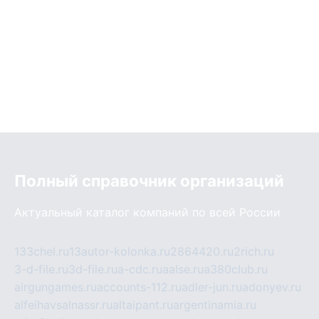
Полный справочник организаций
Актуальный каталог компаний по всей России
133chel.ru
13autor-kolonka.ru
2864420.ru
2rich.ru
3-d-file.ru
3d-file.ru
a-cdc.ru
aalse.ru
a380club.ru
airgungames.ru
accounts-112.ru
adler-jun.ru
adonyev.ru
alfeihavsalnassr.ru
altaipant.ru
argentinamia.ru