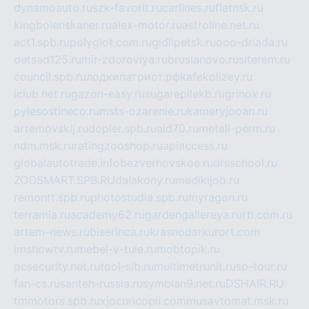
dynamoauto.ru
szk-favorit.ru
carlines.ru
flatnsk.ru
kingbolenskaner.ru
alex-motor.ru
astroline.net.ru
act1.spb.ru
polyglot.com.ru
gidlipetsk.ru
ooo-driada.ru
detsad125.ru
mir-zdoroviya.ru
bruslanovo.ru
siterem.ru
council.spb.ru
лодкипатриот.рф
kafekolizey.ru
iclub.net.ru
gazon-easy.ru
sugarepilekb.ru
grinox.ru
pylesostineco.ru
msts-ozarenie.ru
kameryjooan.ru
artemovskij.ru
dopler.spb.ru
aid70.ru
metall-perm.ru
ndm.msk.ru
ratingzooshop.ru
apiaccess.ru
globalautotrade.info
bezverhovskoe.ru
drsschool.ru
ZOOSMART.SPB.RU
dalakony.ru
medikijob.ru
remontt.spb.ru
photostudia.spb.ru
myragon.ru
terramia.ru
academy62.ru
gardengallereya.ru
rti.com.ru
artem-news.ru
biserinca.ru
krasnodarkurort.com
imshowtv.ru
mebel-v-tule.ru
mobtopik.ru
pcsecurity.net.ru
tool-sib.ru
multimetrunit.ru
sp-tour.ru
fan-cs.ru
santeh-russia.ru
symbian9.net.ru
DSHAIR.RU
tmmotors.spb.ru
xjocuricopii.com
musavtomat.msk.ru