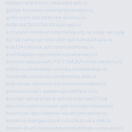
tesiaes.ru
card.com.ru
kazanka.spb.ru
gildiya-kuznecov.ru
kameryboavision.ru
griffoncom.spb.ru
fabrika-emotsiy.ru
PARK-MATROSOVA.RU
agat.spb.ru
avtoyurist-moskva1.ru
hardware.org.ru
схема-авто.рф
dg-lab.ru
angrup.ru
recruiter.spb.ru
music8.spb.ru
krsk124.ru
kubok.spb.ru
romanofforex.ru
analitikaplus.ru
spyonline.ru
zosikamery.ru
sloboda-ural.pp.ru
AUTO-COM.SU
hohota.net
alimy.ru
online-z.com
aromat-vostoka.ru
otdelkaexp.ru
mobilvest.ru
bbd.net.ru
mebelshop.msk.ru
smp-forum.ru
bastion-td.ru
kosmoscreative.ru
avrmotors.ru
art-galadesign.ru
tiffany-c.ru
ecostep-samara.ru
d-p.spb.ru
галактика73.рф
sko.com.ru
davitamebel-spb.ru
fotsis.ru
tesiaes.ru
kokoroyari.spb.ru
blesna-kazan.ru
mossilver.ru
lenderoq.ru
sergeydobrin.ru
tochkazvuka.msk.ru
people-of-art.ru
bezzubova.ru
clubtibet.ru
orior-aks.ru