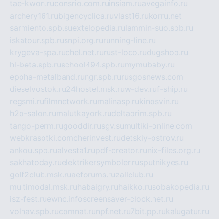
tae-kwon.ru
consrio.com.ru
insiam.ru
avegainfo.ru
archery161.ru
bigencyclica.ru
vlast16.ru
korru.net
sarmiento.spb.su
extelopedia.ru
lammin-suo.spb.ru
iskatour.spb.ru
snpi.org.ru
running-line.ru
krygeva-spa.ru
chel.net.ru
rust-loco.ru
dugshop.ru
hl-beta.spb.ru
school494.spb.ru
mymubaby.ru
epoha-metalband.ru
ngr.spb.ru
rusgosnews.com
dieselvostok.ru
24hostel.msk.ru
w-dev.ru
f-ship.ru
regsmi.ru
filmnetwork.ru
malinasp.ru
kinosvin.ru
h2o-salon.ru
malutkayork.ru
deltaprim.spb.ru
tango-perm.ru
gooddir.ru
sgv.su
multiki-online.com
webkrasotki.com
cherinvest.ru
detskiy-ostrov.ru
ankou.spb.ru
alvesta1.ru
pdf-creator.ru
nix-files.org.ru
sakhatoday.ru
elektrikersymboler.ru
sputnikyes.ru
golf2club.msk.ru
aeforums.ru
zallclub.ru
multimodal.msk.ru
habaigry.ru
haikko.ru
sobakopedia.ru
isz-fest.ru
ewnc.info
screensaver-clock.net.ru
volnav.spb.ru
comnat.ru
npf.net.ru
7bit.pp.ru
kalugatur.ru