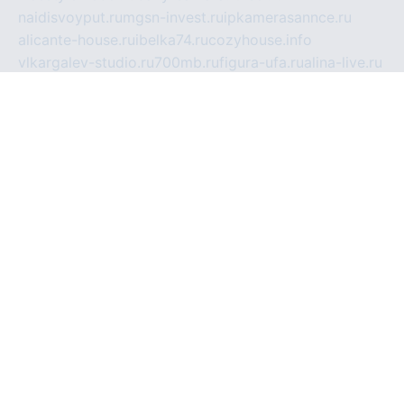
naidisvoyput.ru
mgsn-invest.ru
ipkamerasannce.ru
alicante-house.ru
ibelka74.ru
cozyhouse.info
vlkargalev-studio.ru
700mb.ru
figura-ufa.ru
alina-live.ru
belarusiannews.ru
womenknow.ru
dos-vniimk.ru
sega.net.ru
dv.net.ru
phenomenonsofhistory.com
telesputnik.net.ru
wall.pp.ru
pylesosroidmi.ru
gtc-clan.ru
cligs.ru
bibikazap.ru
popova.org.ru
netwhistler.spb.ru
bellvil.ru
bonzon.ru
iss-vladik.ru
defiparis.net.ru
las-gryzas.ru
amku.ru
electednews.spb.ru
feather.org.ru
spar72.ru
tankiigri.ru
dominus.com.ru
ibtree.ru
sanykool.pp.ru
unixlib.org.ru
menatep.spb.ru
gartenterrassen.ru
printeka.ru
skvozilka.com.ru
parkovka-pub.ru
lovemobi.ru
art-ru.ru
emulatorz.com.ru
alucomp.com.ru
tatforum.com.ru
alternativa-profi.ru
dermakler.ru
artsurvey.ru
aredir.ru
khimspas.ru
centr-maxi.ru
2018r.ru
bort-stomer-defort.ru
professional2.ru
gibsons.ru
artselena.ru
art-pilot.ru
ingredient.spb.ru