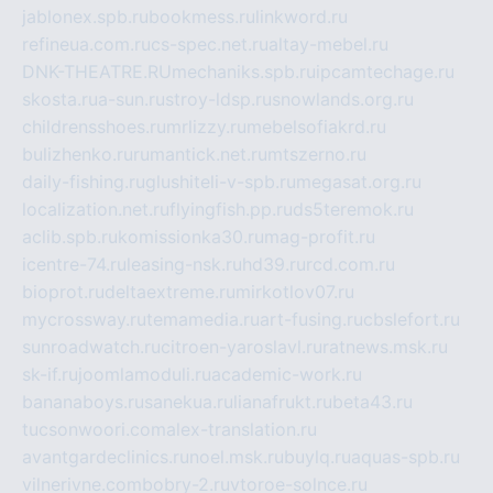
jablonex.spb.ru
bookmess.ru
linkword.ru
refineua.com.ru
cs-spec.net.ru
altay-mebel.ru
DNK-THEATRE.RU
mechaniks.spb.ru
ipcamtechage.ru
skosta.ru
a-sun.ru
stroy-ldsp.ru
snowlands.org.ru
childrensshoes.ru
mrlizzy.ru
mebelsofiakrd.ru
bulizhenko.ru
rumantick.net.ru
mtszerno.ru
daily-fishing.ru
glushiteli-v-spb.ru
megasat.org.ru
localization.net.ru
flyingfish.pp.ru
ds5teremok.ru
aclib.spb.ru
komissionka30.ru
mag-profit.ru
icentre-74.ru
leasing-nsk.ru
hd39.ru
rcd.com.ru
bioprot.ru
deltaextreme.ru
mirkotlov07.ru
mycrossway.ru
temamedia.ru
art-fusing.ru
cbslefort.ru
sunroadwatch.ru
citroen-yaroslavl.ru
ratnews.msk.ru
sk-if.ru
joomlamoduli.ru
academic-work.ru
bananaboys.ru
sanekua.ru
lianafrukt.ru
beta43.ru
tucsonwoori.com
alex-translation.ru
avantgardeclinics.ru
noel.msk.ru
buylq.ru
aquas-spb.ru
vilnerivne.com
bobry-2.ru
vtoroe-solnce.ru