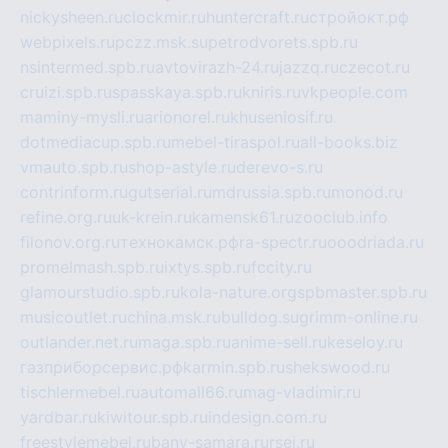
nickysheen.ru
clockmir.ru
huntercraft.ru
стройокт.рф
webpixels.ru
pczz.msk.su
petrodvorets.spb.ru
nsintermed.spb.ru
avtovirazh-24.ru
jazzq.ru
czecot.ru
cruizi.spb.ru
spasskaya.spb.ru
kniris.ru
vkpeople.com
maminy-mysli.ru
arionorel.ru
khuseniosif.ru
dotmediacup.spb.ru
mebel-tiraspol.ru
all-books.biz
vmauto.spb.ru
shop-astyle.ru
derevo-s.ru
contrinform.ru
gutserial.ru
mdrussia.spb.ru
monod.ru
refine.org.ru
uk-krein.ru
kamensk61.ru
zooclub.info
filonov.org.ru
технокамск.рф
ra-spectr.ru
ooodriada.ru
promelmash.spb.ru
ixtys.spb.ru
fccity.ru
glamourstudio.spb.ru
kola-nature.org
spbmaster.spb.ru
musicoutlet.ru
china.msk.ru
bulldog.su
grimm-online.ru
outlander.net.ru
maga.spb.ru
anime-sell.ru
keseloy.ru
газприборсервис.рф
karmin.spb.ru
shekswood.ru
tischlermebel.ru
automall66.ru
mag-vladimir.ru
yardbar.ru
kiwitour.spb.ru
indesign.com.ru
freestylemebel.ru
bany-samara.ru
rsei.ru