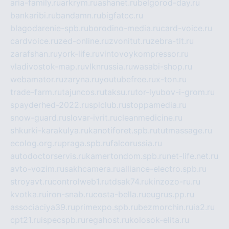
aria-family.ru
arkrym.ru
ashanet.ru
belgorod-day.ru
bankaribi.ru
bandamn.ru
bigfatcc.ru
blagodarenie-spb.ru
borodino-media.ru
card-voice.ru
cardvoice.ru
zed-online.ru
zvonitut.ru
zebra-tlt.ru
zarafshan.ru
york-life.ru
vintovoykompressor.ru
vladivostok-map.ru
vlknrussia.ru
wasabi-shop.ru
webamator.ru
zaryna.ru
youtubefree.ru
x-ton.ru
trade-farm.ru
tajuncos.ru
taksu.ru
tor-lyubov-i-grom.ru
spayderhed-2022.ru
splclub.ru
stoppamedia.ru
snow-guard.ru
slovar-ivrit.ru
cleanmedicine.ru
shkurki-karakulya.ru
kanotiforet.spb.ru
tutmassage.ru
ecolog.org.ru
praga.spb.ru
falcorussia.ru
autodoctorservis.ru
kamertondom.spb.ru
net-life.net.ru
avto-vozim.ru
sakhcamera.ru
alliance-electro.spb.ru
stroyavt.ru
controlweb1.ru
tdsak74.ru
kinzozo-ru.ru
kvotka.ru
iron-snab.ru
costa-bella.ru
eugrus.pp.ru
associaciya39.ru
primexpo.spb.ru
bezmorchin.ru
ia2.ru
cpt21.ru
ispecspb.ru
regahost.ru
kolosok-elita.ru