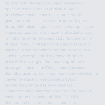
obustrojdom.ru
sovetcik.ru
ybaranovskaya.ru
ppknews.ru
cult-alshei.ru
JAPANRUSSIA.RU
proekciyamebel.ru
imper-finans.ru
rim.org.ru
glamourai.ru
brassminus.ru
zabor-pro.ru
ftn.pp.ru
dorogoe58.ru
laimengpacker.ru
kuzova-zapchasti.ru
sageerp.ru
taxodrom.ru
dsrazvitie.ru
hardcity.net.ru
ratinghomegames.ru
topservice25.ru
gubernyan.ru
gtglasslined.ru
ii4.ru
tssport.spb.ru
andorra24.com
blackwallstreet.ru
oboimos.ru
optim-doors.com.ru
ikuch.ru
nycr.org.ru
npa21.ru
vremya-ch.spb.ru
desert000.ru
ivtorgi.ru
ifiori.ru
catalog-statei.ru
dcv.org.ru
spetsmaster174.ru
ipkameryhiseeu.ru
dum26.ru
ruspol.spb.ru
fr-opendp.ru
kam-solnyshko.ru
cheyenne-arapaho.ru
sevzapmetal.spb.ru
ted-lapidus.spb.ru
parasite-eliminator.ru
sigma-complete.ru
modernworld.ru
dama-moda.ru
eholot-group.ru
sk-nvkz.ru
DRONGOLD.RU
democratia2.ru
i-farmer.ru
mass-sport.org